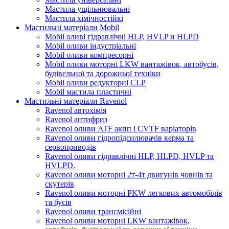
Мастила ущільнювальні
Мастила хімічностійкі
Мастильні матеріали Mobil
Mobil оливі гідравлічні HLP, HVLP и HLPD
Mobil оливи індустріальні
Mobil оливи компресорні
Mobil оливи моторні LKW вантажівок, автобусів,
будівельної та дорожньої техніки
Mobil оливи редукторні CLP
Mobil мастила пластичні
Мастильні матеріали Ravenol
Ravenol автохімія
Ravenol антифриз
Ravenol оливи ATF акпп і CVTF варіаторів
Ravenol оливи гідропідсилювачів керма та
сервоприводів
Ravenol оливи гідравлічні HLP, HLPD, HVLP та
HVLPD.
Ravenol оливи моторні 2т-4т двигунів човнів та
скутерів
Ravenol оливи моторні PKW легкових автомобілів
та бусів
Ravenol оливи трансмісійні
Ravenol оливи моторні LKW вантажівок,