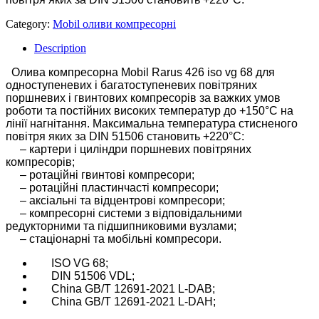
Category:
Mobil оливи компресорні
Description
Олива компресорна Mobil Rarus 426 iso vg 68 для
одноступеневих і багатоступеневих повітряних
поршневих і гвинтових компресорів за важких умов
роботи та постійних високих температур до +150°C на
лінії нагнітання. Максимальна температура стисненого
повітря яких за DIN 51506 становить +220°C:
– картери і циліндри поршневих повітряних
компресорів;
– ротаційні гвинтові компресори;
– ротаційні пластинчасті компресори;
– аксіальні та відцентрові компресори;
– компресорні системи з відповідальними
редукторними та підшипниковими вузлами;
– стаціонарні та мобільні компресори.
ISO VG 68;
DIN 51506 VDL;
China GB/T 12691-2021 L-DAB;
China GB/T 12691-2021 L-DAH;