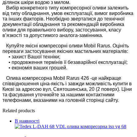
ділянок шкіри водою з милом.
Вибір конкретного типу компресорної оливи залежить
від типу обладнання, умов експлуатації, вимог виробника
та інших факторів. Необхідно звертатися до технічної
документації обладнання та рекомендацій виробника
оливи для правильного вибору, застосування, класу
в’язкості та допустимого аналога-замінника.
Купуйте якісні компресорні оливи Mobil Rarus. Оцініть
переваги застосування якісних мастильних матеріалів:
• захист Вашої техніки;
• продовження термінів її безаварійної експлуатації;
• економія ваших грошей.
Олива компресорна Mobil Rarus 426 -це найкраще
співвідношення ціна-якість і завжди можливість купити в
Києві за адресою вул. Святошинська, 20 (2 поверх). Ціни
та фасування уточнюйте за нашими контактними
телефонами, вказаними на головній сторінці сайту.
Related products
В наявності