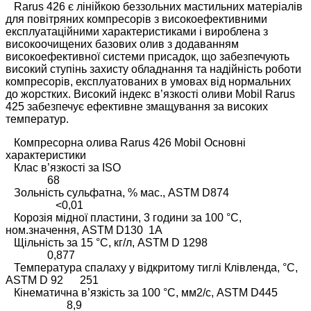
Rarus 426 є лінійкою беззольних мастильних матеріалів
для повітряних компресорів з високоефективними
експлуатаційними характеристиками і вироблена з
високоочищених базових олив з додаванням
високоефективної системи присадок, що забезпечують
високий ступінь захисту обладнання та надійність роботи
компресорів, експлуатованих в умовах від нормальних
до жорстких. Високий індекс в’язкості оливи Mobil Rarus
425 забезпечує ефективне змащування за високих
температур.
Компресорна олива Rarus 426 Mobil Основні
характеристики
Клас в’язкості за ISO
68
Зольність сульфатна, % мас., ASTM D874
<0,01
Корозія мідної пластини, 3 години за 100 °C,
ном.значення, ASTM D130 1А
Щільність за 15 °C, кг/л, ASTM D 1298
0,877
Температура спалаху у відкритому тиглі Клівленда, °C,
ASTM D 92 251
Кінематична в’язкість за 100 °C, мм2/с, ASTM D445
8,9