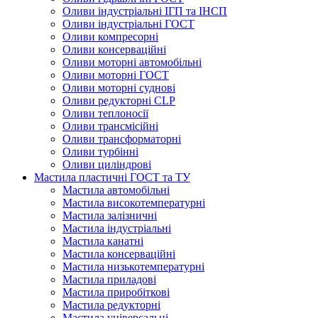
Оливи індустріальні ІГП та ІНСП
Оливи індустріальні ГОСТ
Оливи компресорні
Оливи консерваційні
Оливи моторні автомобільні
Оливи моторні ГОСТ
Оливи моторні суднові
Оливи редукторні CLP
Оливи теплоносії
Оливи трансмісійні
Оливи трансформаторні
Оливи турбінні
Оливи циліндрові
Мастила пластичні ГОСТ та ТУ
Мастила автомобільні
Мастила високотемпературні
Мастила залізничні
Мастила індустріальні
Мастила канатні
Мастила консерваційні
Мастила низькотемпературні
Мастила приладові
Мастила приробіткові
Мастила редукторні
Мастила універсальні