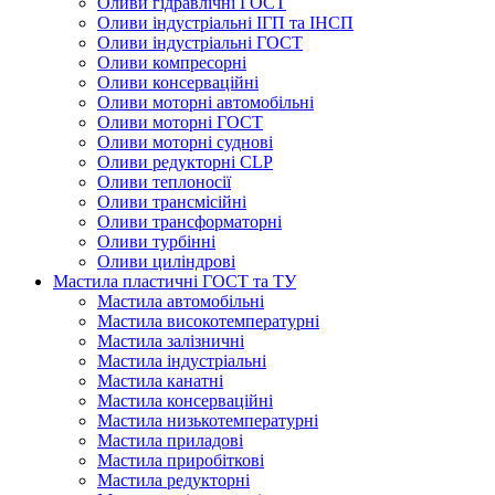
Оливи гідравлічні ГОСТ
Оливи індустріальні ІГП та ІНСП
Оливи індустріальні ГОСТ
Оливи компресорні
Оливи консерваційні
Оливи моторні автомобільні
Оливи моторні ГОСТ
Оливи моторні суднові
Оливи редукторні CLP
Оливи теплоносії
Оливи трансмісійні
Оливи трансформаторні
Оливи турбінні
Оливи циліндрові
Мастила пластичні ГОСТ та ТУ
Мастила автомобільні
Мастила високотемпературні
Мастила залізничні
Мастила індустріальні
Мастила канатні
Мастила консерваційні
Мастила низькотемпературні
Мастила приладові
Мастила приробіткові
Мастила редукторні