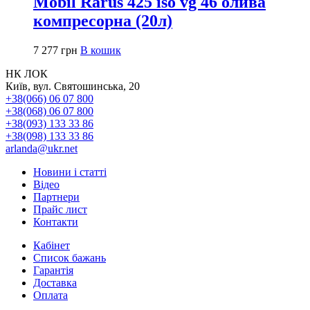
Mobil Rarus 425 iso vg 46 олива
компресорна (20л)
7 277
грн
В кошик
НК ЛОК
Київ, вул. Святошинська, 20
+38(066) 06 07 800
+38(068) 06 07 800
+38(093) 133 33 86
+38(098) 133 33 86
arlanda@ukr.net
Новини і статті
Відео
Партнери
Прайс лист
Контакти
Кабінет
Список бажань
Гарантія
Доставка
Оплата