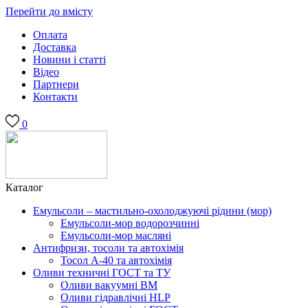
Перейти до вмісту
Оплата
Доставка
Новини і статті
Відео
Партнери
Контакти
0
Каталог
Емульсоли – мастильно-охолоджуючі рідини (мор)
Емульсоли-мор водорозчинні
Емульсоли-мор масляні
Антифризи, тосоли та автохімія
Тосол А-40 та автохімія
Оливи техничні ГОСТ та ТУ
Оливи вакуумні ВМ
Оливи гідравлічні HLP