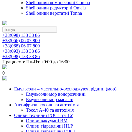
Shell оливи компресорні Corena
Shell оливи редукторні Omala
Shell оливи верстатні Tonna
+38(098) 133 33 86
+38(066) 06 07 800
+38(068) 06 07 800
+38(093) 133 33 86
+38(098) 133 33 86
Працюємо: Пн-Пт з 9:00 до 16:00
0
Емульсоли – мастильно-охолоджуючі рідини (мор)
Емульсоли-мор водорозчинні
Емульсоли-мор масляні
Антифризи, тосоли та автохімія
Тосол А-40 та автохімія
Оливи техничні ГОСТ та ТУ
Оливи вакуумні ВМ
Оливи гідравлічні HLP
Оливи гідравлічні ГОСТ