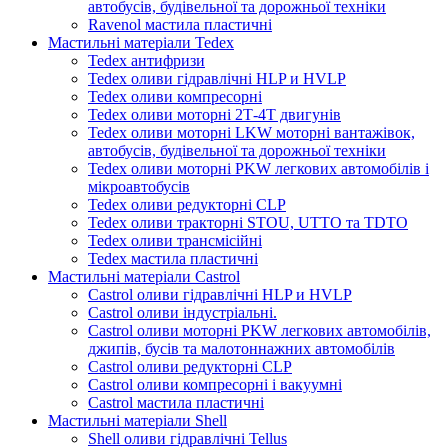
автобусів, будівельної та дорожньої техніки
Ravenol мастила пластичні
Мастильні матеріали Tedex
Tedex антифризи
Tedex оливи гідравлічні HLP и HVLP
Tedex оливи компресорні
Tedex оливи моторні 2Т-4Т двигунів
Tedex оливи моторні LKW моторні вантажівок,
автобусів, будівельної та дорожньої техніки
Tedex оливи моторні PKW легкових автомобілів і
мікроавтобусів
Tedex оливи редукторні CLP
Tedex оливи тракторні STOU, UTTO та TDTO
Tedex оливи трансмісійні
Tedex мастила пластичні
Мастильні матеріали Castrol
Castrol оливи гідравлічні HLP и HVLP
Castrol оливи індустріальні.
Castrol оливи моторні PKW легкових автомобілів,
джипів, бусів та малотоннажних автомобілів
Castrol оливи редукторні CLP
Castrol оливи компресорні і вакуумні
Castrol мастила пластичні
Мастильні матеріали Shell
Shell оливи гідравлічні Tellus