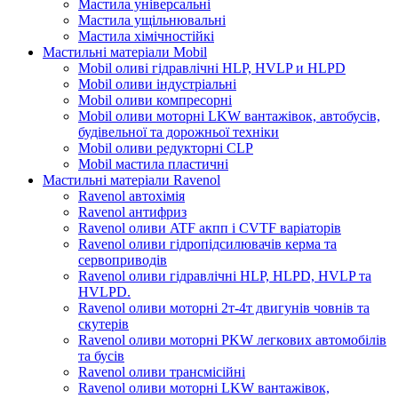
Мастила універсальні
Мастила ущільнювальні
Мастила хімічностійкі
Мастильні матеріали Mobil
Mobil оливі гідравлічні HLP, HVLP и HLPD
Mobil оливи індустріальні
Mobil оливи компресорні
Mobil оливи моторні LKW вантажівок, автобусів,
будівельної та дорожньої техніки
Mobil оливи редукторні CLP
Mobil мастила пластичні
Мастильні матеріали Ravenol
Ravenol автохімія
Ravenol антифриз
Ravenol оливи ATF акпп і CVTF варіаторів
Ravenol оливи гідропідсилювачів керма та
сервоприводів
Ravenol оливи гідравлічні HLP, HLPD, HVLP та
HVLPD.
Ravenol оливи моторні 2т-4т двигунів човнів та
скутерів
Ravenol оливи моторні PKW легкових автомобілів
та бусів
Ravenol оливи трансмісійні
Ravenol оливи моторні LKW вантажівок,