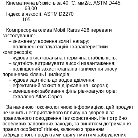
Кінематична в’язкість за 40 °C, мм2/с, ASTM D445
68,00
Індекс в’язкості, ASTM D2270
105
Компресорна олива Mobil Rarus 426 переваги
застосування:
– знижене утворення золи і нагару;
– поліпшені експлуатаційні характеристики
компресорів;
– чудова окислювальна і термічна стабільність;
– здатність витримувати високі навантаження;
– поліпшений захист клапанів і зниження зносу
поршневих кілець і циліндрів;
– чудова здатність до водовідділення;
– ефективний захист від іржавіння і корозії;
– зменшення забивання фільтрів-коагуляторів;
– схвалено Atlas Copco.
За наявною токсикологічною інформацією, цей продукт
не чинить несприятливого впливу на здоров’я за
правильного поводження і використання. Не потрібно
особливих запобіжних заходів, за винятком дотримання
правил особистої гігієни, включно з пранням
забрудненого продуктами одягу і миттям забруднених