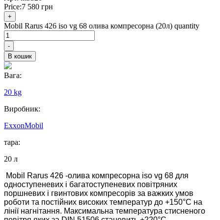
Price:
7 580
грн
+
Mobil Rarus 426 iso vg 68 олива компресорна (20л) quantity
-
В кошик
Вага:
20 kg
Виробник:
ExxonMobil
тара:
20 л
Mobil Rarus 426 -олива компресорна iso vg 68 для
одноступеневих і багатоступеневих повітряних
поршневих і гвинтових компресорів за важких умов
роботи та постійних високих температур до +150°C на
лінії нагнітання. Максимальна температура стисненого
повітря яких за DIN 51506 становить +220°C.