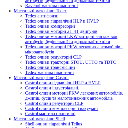
автобусів, будівельної та дорожньої техніки
Ravenol мастила пластичні
Мастильні матеріали Tedex
Tedex антифризи
Tedex оливи гідравлічні HLP и HVLP
Tedex оливи компресорні
Tedex оливи моторні 2Т-4Т двигунів
Tedex оливи моторні LKW моторні вантажівок,
автобусів, будівельної та дорожньої техніки
Tedex оливи моторні PKW легкових автомобілів і
мікроавтобусів
Tedex оливи редукторні CLP
Tedex оливи тракторні STOU, UTTO та TDTO
Tedex оливи трансмісійні
Tedex мастила пластичні
Мастильні матеріали Castrol
Castrol оливи гідравлічні HLP и HVLP
Castrol оливи індустріальні.
Castrol оливи моторні PKW легкових автомобілів,
джипів, бусів та малотоннажних автомобілів
Castrol оливи редукторні CLP
Castrol оливи компресорні і вакуумні
Castrol мастила пластичні
Мастильні матеріали Shell
Shell оливи гідравлічні Tellus