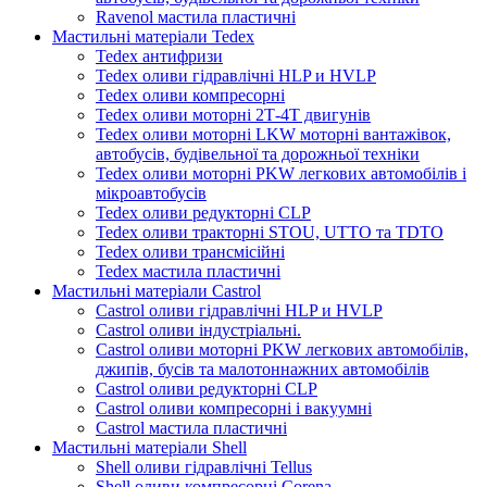
Ravenol мастила пластичні
Мастильні матеріали Tedex
Tedex антифризи
Tedex оливи гідравлічні HLP и HVLP
Tedex оливи компресорні
Tedex оливи моторні 2Т-4Т двигунів
Tedex оливи моторні LKW моторні вантажівок,
автобусів, будівельної та дорожньої техніки
Tedex оливи моторні PKW легкових автомобілів і
мікроавтобусів
Tedex оливи редукторні CLP
Tedex оливи тракторні STOU, UTTO та TDTO
Tedex оливи трансмісійні
Tedex мастила пластичні
Мастильні матеріали Castrol
Castrol оливи гідравлічні HLP и HVLP
Castrol оливи індустріальні.
Castrol оливи моторні PKW легкових автомобілів,
джипів, бусів та малотоннажних автомобілів
Castrol оливи редукторні CLP
Castrol оливи компресорні і вакуумні
Castrol мастила пластичні
Мастильні матеріали Shell
Shell оливи гідравлічні Tellus
Shell оливи компресорні Corena