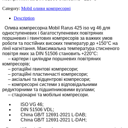
Category:
Mobil оливи компресорні
Description
Олива компресорна Mobil Rarus 425 iso vg 46 для
одноступеневих і багатоступеневих повітряних
поршневих і гвинтових компресорів за важких умов
роботи та постійних високих температур до +150°C на
лінії нагнітання. Максимальна температура стисненого
повітря яких за DIN 51506 становить +220°C:
– картери і циліндри поршневих повітряних
компресорів;
– ротаційні гвинтові компресори;
– ротаційні пластинчасті компресори;
– аксіальні та відцентрові компресори;
– компресорні системи з відповідальними
редукторними та підшипниковими вузлами;
– стаціонарні та мобільні компресори.
ISO VG 46;
DIN 51506 VDL;
China GB/T 12691-2021 L-DAB;
China GB/T 12691-2021 L-DAH;