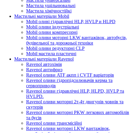
Мастила універсальні
Мастила ущільнювальні
Мастила хімічностійкі
Мастильні матеріали Mobil
Mobil оливі гідравлічні HLP, HVLP и HLPD
Mobil оливи індустріальні
Mobil оливи компресорні
Mobil оливи моторні LKW вантажівок, автобусів,
будівельної та дорожньої техніки
Mobil оливи редукторні CLP
Mobil мастила пластичні
Мастильні матеріали Ravenol
Ravenol автохімія
Ravenol антифриз
Ravenol оливи ATF акпп і CVTF варіаторів
Ravenol оливи гідропідсилювачів керма та
сервоприводів
Ravenol оливи гідравлічні HLP, HLPD, HVLP та
HVLPD.
Ravenol оливи моторні 2т-4т двигунів човнів та
скутерів
Ravenol оливи моторні PKW легкових автомобілів
та бусів
Ravenol оливи трансмісійні
Ravenol оливи моторні LKW вантажівок,