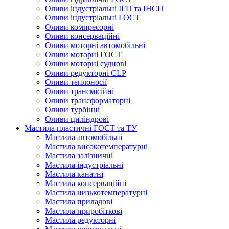
Оливи індустріальні ІГП та ІНСП
Оливи індустріальні ГОСТ
Оливи компресорні
Оливи консерваційні
Оливи моторні автомобільні
Оливи моторні ГОСТ
Оливи моторні суднові
Оливи редукторні CLP
Оливи теплоносії
Оливи трансмісійні
Оливи трансформаторні
Оливи турбінні
Оливи циліндрові
Мастила пластичні ГОСТ та ТУ
Мастила автомобільні
Мастила високотемпературні
Мастила залізничні
Мастила індустріальні
Мастила канатні
Мастила консерваційні
Мастила низькотемпературні
Мастила приладові
Мастила приробіткові
Мастила редукторні