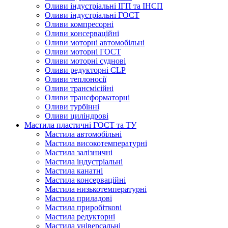
Оливи індустріальні ІГП та ІНСП
Оливи індустріальні ГОСТ
Оливи компресорні
Оливи консерваційні
Оливи моторні автомобільні
Оливи моторні ГОСТ
Оливи моторні суднові
Оливи редукторні CLP
Оливи теплоносії
Оливи трансмісійні
Оливи трансформаторні
Оливи турбінні
Оливи циліндрові
Мастила пластичні ГОСТ та ТУ
Мастила автомобільні
Мастила високотемпературні
Мастила залізничні
Мастила індустріальні
Мастила канатні
Мастила консерваційні
Мастила низькотемпературні
Мастила приладові
Мастила приробіткові
Мастила редукторні
Мастила універсальні