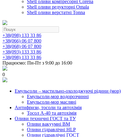
Shell оливи компресорні Corena
Shell оливи редукторні Omala
Shell оливи верстатні Tonna
+38(098) 133 33 86
+38(066) 06 07 800
+38(068) 06 07 800
+38(093) 133 33 86
+38(098) 133 33 86
Працюємо: Пн-Пт з 9:00 до 16:00
0
Емульсоли – мастильно-охолоджуючі рідини (мор)
Емульсоли-мор водорозчинні
Емульсоли-мор масляні
Антифризи, тосоли та автохімія
Тосол А-40 та автохімія
Оливи техничні ГОСТ та ТУ
Оливи вакуумні ВМ
Оливи гідравлічні HLP
Оливи гідравлічні ГОСТ