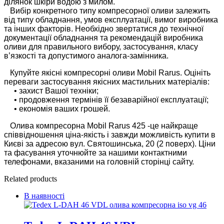
ділянок шкіри водою з милом.
Вибір конкретного типу компресорної оливи залежить
від типу обладнання, умов експлуатації, вимог виробника
та інших факторів. Необхідно звертатися до технічної
документації обладнання та рекомендацій виробника
оливи для правильного вибору, застосування, класу
в’язкості та допустимого аналога-замінника.
Купуйте якісні компресорні оливи Mobil Rarus. Оцініть
переваги застосування якісних мастильних матеріалів:
• захист Вашої техніки;
• продовження термінів її безаварійної експлуатації;
• економія ваших грошей.
Олива компресорна Mobil Rarus 425 -це найкраще
співвідношення ціна-якість і завжди можливість купити в
Києві за адресою вул. Святошинська, 20 (2 поверх). Ціни
та фасування уточнюйте за нашими контактними
телефонами, вказаними на головній сторінці сайту.
Related products
В наявності