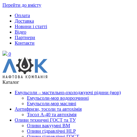
Перейти до вмісту
Оплата
Доставка
Новини і статті
Відео
Партнери
Контакти
0
Каталог
Емульсоли – мастильно-охолоджуючі рідини (мор)
Емульсоли-мор водорозчинні
Емульсоли-мор масляні
Антифризи, тосоли та автохімія
Тосол А-40 та автохімія
Оливи техничні ГОСТ та ТУ
Оливи вакуумні ВМ
Оливи гідравлічні HLP
Оливи гідравлічні ГОСТ