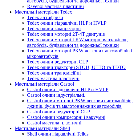
автобусів, будівельної та дорожньої техніки
Ravenol мастила пластичні
Мастильні матеріали Tedex
Tedex антифризи
Tedex оливи гідравлічні HLP и HVLP
Tedex оливи компресорні
Tedex оливи моторні 2Т-4Т двигунів
Tedex оливи моторні LKW моторні вантажівок,
автобусів, будівельної та дорожньої техніки
Tedex оливи моторні PKW легкових автомобілів і
мікроавтобусів
Tedex оливи редукторні CLP
Tedex оливи тракторні STOU, UTTO та TDTO
Tedex оливи трансмісійні
Tedex мастила пластичні
Мастильні матеріали Castrol
Castrol оливи гідравлічні HLP и HVLP
Castrol оливи індустріальні.
Castrol оливи моторні PKW легкових автомобілів,
джипів, бусів та малотоннажних автомобілів
Castrol оливи редукторні CLP
Castrol оливи компресорні і вакуумні
Castrol мастила пластичні
Мастильні матеріали Shell
Shell оливи гідравлічні Tellus