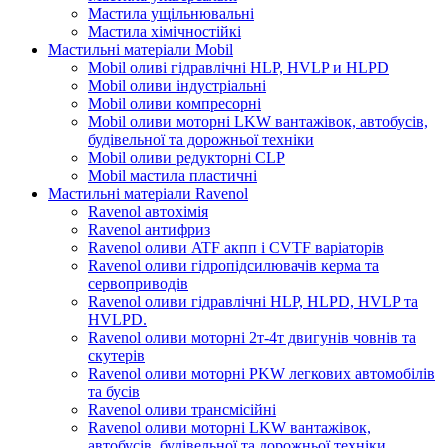
Мастила ущільнювальні
Мастила хімічностійкі
Мастильні матеріали Mobil
Mobil оливі гідравлічні HLP, HVLP и HLPD
Mobil оливи індустріальні
Mobil оливи компресорні
Mobil оливи моторні LKW вантажівок, автобусів,
будівельної та дорожньої техніки
Mobil оливи редукторні CLP
Mobil мастила пластичні
Мастильні матеріали Ravenol
Ravenol автохімія
Ravenol антифриз
Ravenol оливи ATF акпп і CVTF варіаторів
Ravenol оливи гідропідсилювачів керма та
сервоприводів
Ravenol оливи гідравлічні HLP, HLPD, HVLP та
HVLPD.
Ravenol оливи моторні 2т-4т двигунів човнів та
скутерів
Ravenol оливи моторні PKW легкових автомобілів
та бусів
Ravenol оливи трансмісійні
Ravenol оливи моторні LKW вантажівок,
автобусів, будівельної та дорожньої техніки