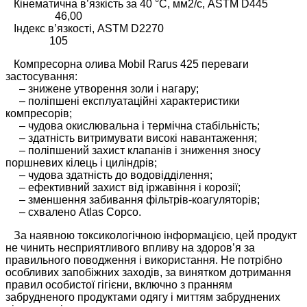
Кінематична в’язкість за 40 °C, мм2/с, ASTM D445
46,00
Індекс в’язкості, ASTM D2270
105
Компресорна олива Mobil Rarus 425 переваги
застосування:
– знижене утворення золи і нагару;
– поліпшені експлуатаційні характеристики
компресорів;
– чудова окислювальна і термічна стабільність;
– здатність витримувати високі навантаження;
– поліпшений захист клапанів і зниження зносу
поршневих кілець і циліндрів;
– чудова здатність до водовідділення;
– ефективний захист від іржавіння і корозії;
– зменшення забивання фільтрів-коагуляторів;
– схвалено Atlas Copco.
За наявною токсикологічною інформацією, цей продукт
не чинить несприятливого впливу на здоров’я за
правильного поводження і використання. Не потрібно
особливих запобіжних заходів, за винятком дотримання
правил особистої гігієни, включно з пранням
забрудненого продуктами одягу і миттям забруднених