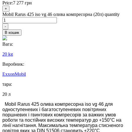
Price:
7 277
грн
+
Mobil Rarus 425 iso vg 46 олива компресорна (20л) quantity
-
В кошик
Вага:
20 kg
Виробник:
ExxonMobil
тара:
20 л
Mobil Rarus 425 олива компресорна
iso vg 46 для
одноступеневих і багатоступеневих повітряних
поршневих і гвинтових компресорів за важких умов
роботи та постійних високих температур до +150°C на
лінії нагнітання. Максимальна температура стисненого
повітря яких за DIN 51506 становить +220°C