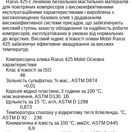
Rarus 425 є лінійкою беззольних мастильних матеріалів
для повітряних компресорів з високоефективними
експлуатаційними характеристиками і вироблена з
високоочищених базових олив з додаванням
високоефективної системи присадок, що забезпечують
високий ступінь захисту обладнання та надійність роботи
компресорів, експлуатованих в умовах від нормальних
до жорстких. Високий індекс в’язкості оливи Mobil Rarus
425 забезпечує ефективне змащування за високих
температур.
Компресорна олива Rarus 425 Mobil Основні
характеристики
Клас в’язкості за ISO
46
Зольність сульфатна, % мас., ASTM D874
<0,01
Корозія мідної пластини, 3 години за 100 °C,
ном.значення, ASTM D130 1В
Щільність за 15 °C, кг/л, ASTM D 1298
0,873
Температура спалаху у відкритому тиглі Клівленда, °C,
ASTM D 92 238
Кінематична в’язкість за 100 °C, мм2/с, ASTM D445
6,9