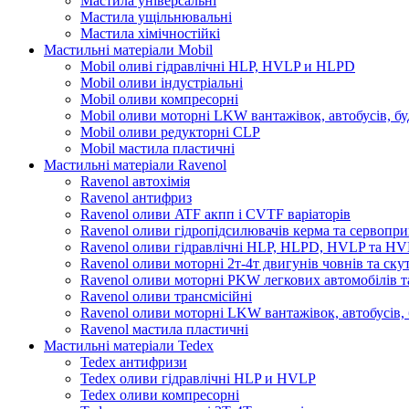
Мастила універсальні
Мастила ущільнювальні
Мастила хімічностійкі
Мастильні матеріали Mobil
Mobil оливі гідравлічні HLP, HVLP и HLPD
Mobil оливи індустріальні
Mobil оливи компресорні
Mobil оливи моторні LKW вантажівок, автобусів, бу
Mobil оливи редукторні CLP
Mobil мастила пластичні
Мастильні матеріали Ravenol
Ravenol автохімія
Ravenol антифриз
Ravenol оливи ATF акпп і CVTF варіаторів
Ravenol оливи гідропідсилювачів керма та сервопри
Ravenol оливи гідравлічні HLP, HLPD, HVLP та H
Ravenol оливи моторні 2т-4т двигунів човнів та ску
Ravenol оливи моторні PKW легкових автомобілів та
Ravenol оливи трансмісійні
Ravenol оливи моторні LKW вантажівок, автобусів, 
Ravenol мастила пластичні
Мастильні матеріали Tedex
Tedex антифризи
Tedex оливи гідравлічні HLP и HVLP
Tedex оливи компресорні