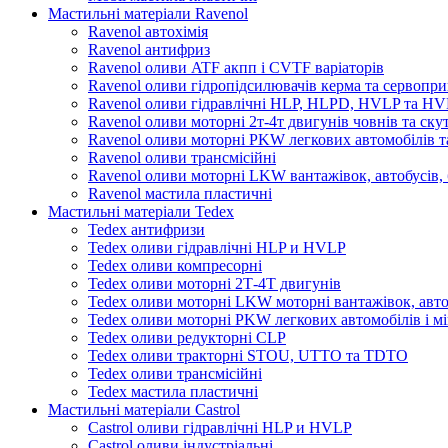
Мастильні матеріали Ravenol
Ravenol автохімія
Ravenol антифриз
Ravenol оливи ATF акпп і CVTF варіаторів
Ravenol оливи гідропідсилювачів керма та сервопри
Ravenol оливи гідравлічні HLP, HLPD, HVLP та H
Ravenol оливи моторні 2т-4т двигунів човнів та ску
Ravenol оливи моторні PKW легкових автомобілів та
Ravenol оливи трансмісійні
Ravenol оливи моторні LKW вантажівок, автобусів, 
Ravenol мастила пластичні
Мастильні матеріали Tedex
Tedex антифризи
Tedex оливи гідравлічні HLP и HVLP
Tedex оливи компресорні
Tedex оливи моторні 2Т-4Т двигунів
Tedex оливи моторні LKW моторні вантажівок, автоб
Tedex оливи моторні PKW легкових автомобілів і мі
Tedex оливи редукторні CLP
Tedex оливи тракторні STOU, UTTO та TDTO
Tedex оливи трансмісійні
Tedex мастила пластичні
Мастильні матеріали Castrol
Castrol оливи гідравлічні HLP и HVLP
Castrol оливи індустріальні.