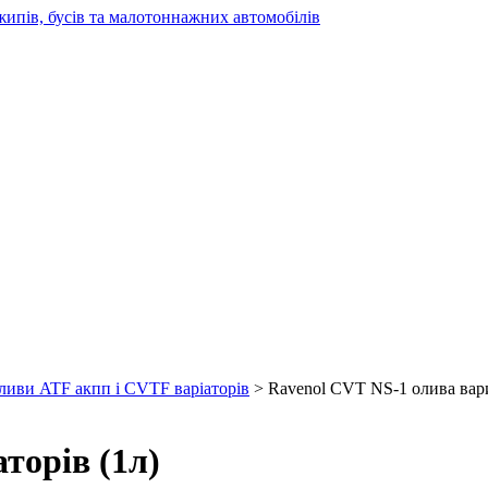
жипів, бусів та малотоннажних автомобілів
ливи ATF акпп і CVTF варіаторів
> Ravenol CVT NS-1 олива вари
торів (1л)