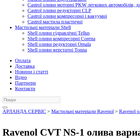
Castrol оливи моторні PKW легкових автомобілів, д
Castrol оливи редукторні CLP
Castrol оливи компресорні і вакуумні
Castrol мастила пластичні
Мастильні матеріали Shell
Shell оливи гідравлічні Tellus
Shell оливи компресорні Corena
Shell оливи редукторні Omala
Shell оливи верстатні Tonna
Оплата
Доставка
Новини і статті
Відео
Партнери
Контакти
АРЛАНДА СЕРВІС
>
Мастильні матеріали Ravenol
>
Ravenol о
Ravenol CVT NS-1 олива вариа