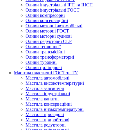
Оливи індустріальні ІГП та ІНСП
Оливи індустріальні ГОСТ
Оливи компресорні
Оливи консерваційні
Оливи моторні автомобільні
Оливи моторні ГОСТ
Оливи моторні суднові
Оливи редукторні CLP
Оливи теплоносії
Оливи трансмісійні
Оливи трансформаторні
Оливи турбінні
Оливи циліндрові
Мастила пластичні ГОСТ та ТУ
Мастила автомобільні
Мастила високотемпературні
Мастила залізничні
Мастила індустріальні
Мастила канатні
Мастила консерваційні
Мастила низькотемпературні
Мастила приладові
Мастила приробіткові
Мастила редукторні