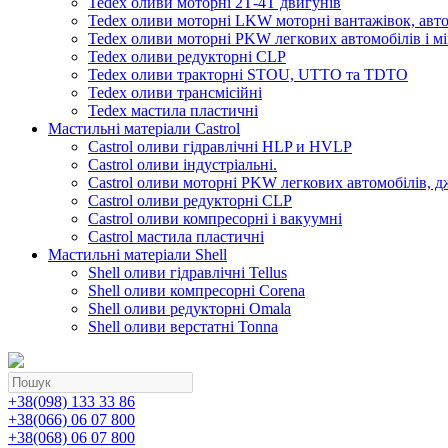
Tedex оливи моторні 2Т-4Т двигунів
Tedex оливи моторні LKW моторні вантажівок, автоб
Tedex оливи моторні PKW легкових автомобілів і мі
Tedex оливи редукторні CLP
Tedex оливи тракторні STOU, UTTO та TDTO
Tedex оливи трансмісійні
Tedex мастила пластичні
Мастильні матеріали Castrol
Castrol оливи гідравлічні HLP и HVLP
Castrol оливи індустріальні.
Castrol оливи моторні PKW легкових автомобілів, д
Castrol оливи редукторні CLP
Castrol оливи компресорні і вакуумні
Castrol мастила пластичні
Мастильні матеріали Shell
Shell оливи гідравлічні Tellus
Shell оливи компресорні Corena
Shell оливи редукторні Omala
Shell оливи верстатні Tonna
+38(098) 133 33 86
+38(066) 06 07 800
+38(068) 06 07 800