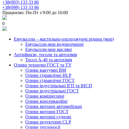
+38(093) 133 33 86
+38(098) 133 33 86
Працюємо: Пн-Пт з 9:00 до 16:00
0
Емульсоли – мастильно-охолоджуючі рідини (мор)
Емульсоли-мор водорозчинні
Емульсоли-мор масляні
Антифризи, тосоли та автохімія
Тосол А-40 та автохімія
Оливи техничні ГОСТ та ТУ
Оливи вакуумні ВМ
Оливи гідравлічні HLP
Оливи гідравлічні ГОСТ
Оливи індустріальні ІГП та ІНСП
Оливи індустріальні ГОСТ
Оливи компресорні
Оливи консерваційні
Оливи моторні автомобільні
Оливи моторні ГОСТ
Оливи моторні суднові
Оливи редукторні CLP
Оливи теплоносії