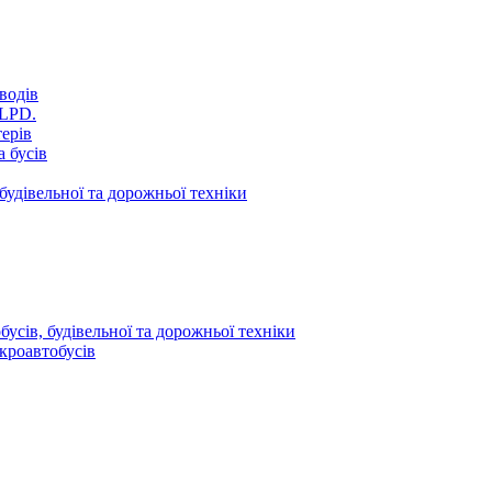
водів
VLPD.
терів
 бусів
будівельної та дорожньої техніки
усів, будівельної та дорожньої техніки
кроавтобусів