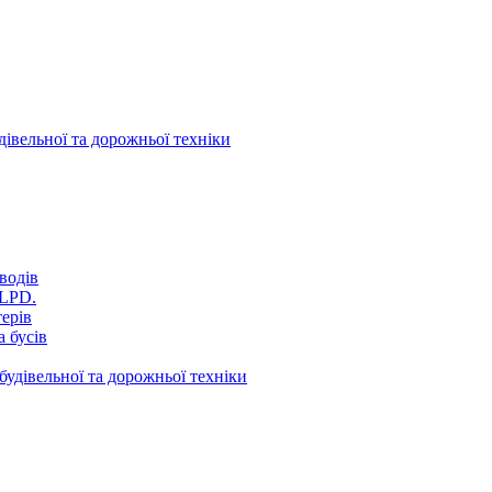
дівельної та дорожньої техніки
водів
VLPD.
терів
 бусів
будівельної та дорожньої техніки