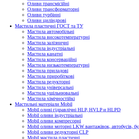
Оливи трансмісійні
Оливи трансформаторні
Оливи турбінні
Оливи циліндрові
Мастила пластичні ГОСТ та ТУ
Мастила автомобільні
Мастила високотемпературні
Мастила залізничні
Мастила індустріальні
Мастила канатні
Мастила консерваційні
Мастила низькотемпературні
Мастила приладові
Мастила приробіткові
Мастила редукторні
Мастила універсальні
Мастила ущільнювальні
Мастила хімічностійкі
Мастильні матеріали Mobil
Mobil оливі гідравлічні HLP, HVLP и HLPD
Mobil оливи індустріальні
Mobil оливи компресорні
Mobil оливи моторні LKW вантажівок, автобусів, бу
Mobil оливи редукторні CLP
Mobil мастила пластичні