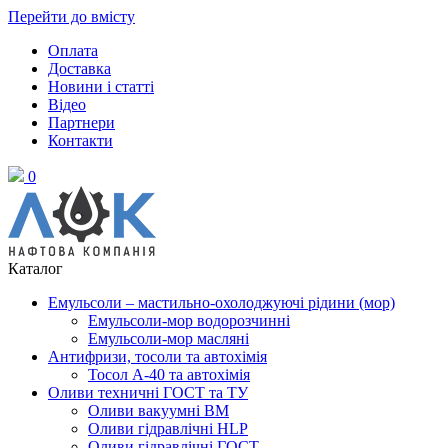
Перейти до вмісту
Оплата
Доставка
Новини і статті
Відео
Партнери
Контакти
0
Каталог
Емульсоли – мастильно-охолоджуючі рідини (мор)
Емульсоли-мор водорозчинні
Емульсоли-мор масляні
Антифризи, тосоли та автохімія
Тосол А-40 та автохімія
Оливи техничні ГОСТ та ТУ
Оливи вакуумні ВМ
Оливи гідравлічні HLP
Оливи гідравлічні ГОСТ