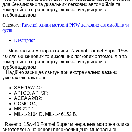
для бензинових та дизельних легкових автомобілів та
комерційного транспорту, включаючи двигуни з
турбонаддувом.
Category:
Ravenol оливи моторні PKW легкових автомобілів та
бусів
Description
Мінеральна моторна олива Ravenol Formel Super 15w-
40 для бензинових та дизельних легкових автомобілів та
комерційного транспорту, включаючи двигуни з
турбонаддувом.
Надійно захищає двигун при екстремально важких
умовах експлуатації.
SAE 15W-40;
API CD, API SF;
ACEA A2/B2;
CCMC G4;
MB 227.1;
MIL-L-2104 D, MIL-L-46152 B.
Ravenol 15w-40 Formel Super мінеральна моторна олива
виготовлена ​​на основі високоочищеної мінеральної