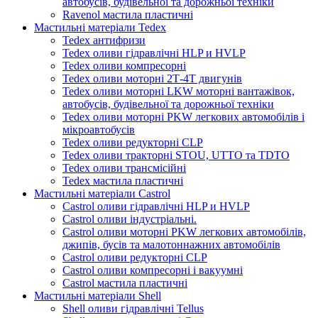
автобусів, будівельної та дорожньої техніки
Ravenol мастила пластичні
Мастильні матеріали Tedex
Tedex антифризи
Tedex оливи гідравлічні HLP и HVLP
Tedex оливи компресорні
Tedex оливи моторні 2Т-4Т двигунів
Tedex оливи моторні LKW моторні вантажівок,
автобусів, будівельної та дорожньої техніки
Tedex оливи моторні PKW легкових автомобілів і
мікроавтобусів
Tedex оливи редукторні CLP
Tedex оливи тракторні STOU, UTTO та TDTO
Tedex оливи трансмісійні
Tedex мастила пластичні
Мастильні матеріали Castrol
Castrol оливи гідравлічні HLP и HVLP
Castrol оливи індустріальні.
Castrol оливи моторні PKW легкових автомобілів,
джипів, бусів та малотоннажних автомобілів
Castrol оливи редукторні CLP
Castrol оливи компресорні і вакуумні
Castrol мастила пластичні
Мастильні матеріали Shell
Shell оливи гідравлічні Tellus