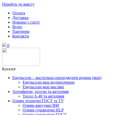
Перейти до вмісту
Оплата
Доставка
Новини і статті
Відео
Партнери
Контакти
0
Каталог
Емульсоли – мастильно-охолоджуючі рідини (мор)
Емульсоли-мор водорозчинні
Емульсоли-мор масляні
Антифризи, тосоли та автохімія
Тосол А-40 та автохімія
Оливи техничні ГОСТ та ТУ
Оливи вакуумні ВМ
Оливи гідравлічні HLP
Оливи гідравлічні ГОСТ