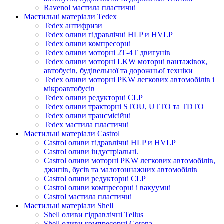
Ravenol мастила пластичні
Мастильні матеріали Tedex
Tedex антифризи
Tedex оливи гідравлічні HLP и HVLP
Tedex оливи компресорні
Tedex оливи моторні 2Т-4Т двигунів
Tedex оливи моторні LKW моторні вантажівок,
автобусів, будівельної та дорожньої техніки
Tedex оливи моторні PKW легкових автомобілів і
мікроавтобусів
Tedex оливи редукторні CLP
Tedex оливи тракторні STOU, UTTO та TDTO
Tedex оливи трансмісійні
Tedex мастила пластичні
Мастильні матеріали Castrol
Castrol оливи гідравлічні HLP и HVLP
Castrol оливи індустріальні.
Castrol оливи моторні PKW легкових автомобілів,
джипів, бусів та малотоннажних автомобілів
Castrol оливи редукторні CLP
Castrol оливи компресорні і вакуумні
Castrol мастила пластичні
Мастильні матеріали Shell
Shell оливи гідравлічні Tellus
Shell оливи компресорні Corena