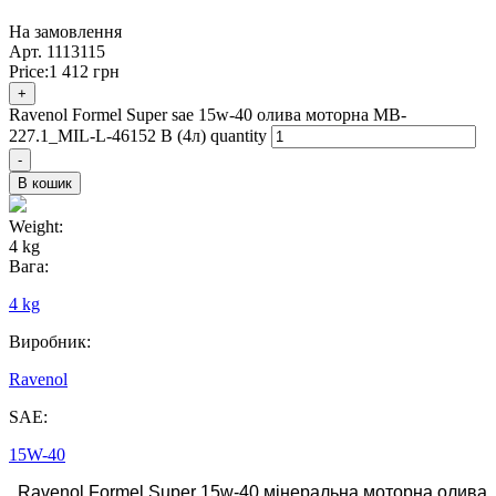
На замовлення
Арт.
1113115
Price:
1 412
грн
+
Ravenol Formel Super sae 15w-40 олива моторна MB-
227.1_MIL-L-46152 B (4л) quantity
-
В кошик
Weight:
4 kg
Вага:
4 kg
Виробник:
Ravenol
SAE:
15W-40
Ravenol Formel Super 15w-40 мінеральна моторна олива