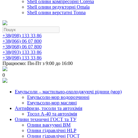
Shell оливи компресорні Corena
Shell оливи редукторні Omala
Shell оливи верстатні Tonna
+38(098) 133 33 86
+38(066) 06 07 800
+38(068) 06 07 800
+38(093) 133 33 86
+38(098) 133 33 86
Працюємо: Пн-Пт з 9:00 до 16:00
0
Емульсоли – мастильно-охолоджуючі рідини (мор)
Емульсоли-мор водорозчинні
Емульсоли-мор масляні
Антифризи, тосоли та автохімія
Тосол А-40 та автохімія
Оливи техничні ГОСТ та ТУ
Оливи вакуумні ВМ
Оливи гідравлічні HLP
Оливи гідравлічні ГОСТ