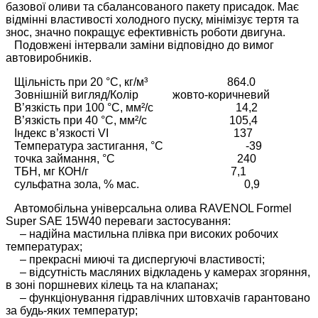
базової оливи та сбалансованого пакету присадок. Має
відмінні властивості холодного пуску, мінімізує тертя та
знос, значно покращує ефективність роботи двигуна.
Подовжені інтервали заміни відповідно до вимог
автовиробників.
Щільність при 20 °C, кг/м³ 864.0
Зовнішній вигляд/Колір жовто-коричневий
В’язкість при 100 °C, мм²/с 14,2
В’язкість при 40 °C, мм²/с 105,4
Індекс в’язкості VI 137
Температура застигання, °С -39
точка займання, °С 240
ТБН, мг КОН/г 7,1
сульфатна зола, % мас. 0,9
Автомобільна універсальна олива RAVENOL Formel
Super SAE 15W40 переваги застосування:
– надійна мастильна плівка при високих робочих
температурах;
– прекрасні миючі та диспергуючі властивості;
– відсутність масляних відкладень у камерах згоряння,
в зоні поршневих кілець та на клапанах;
– функціонування гідравлічних штовхачів гарантовано
за будь-яких температур;