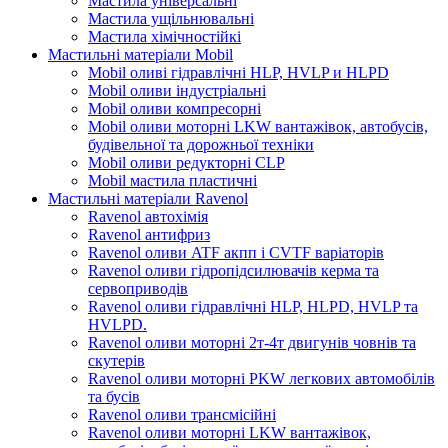
Мастила універсальні
Мастила ущільнювальні
Мастила хімічностійкі
Мастильні матеріали Mobil
Mobil оливі гідравлічні HLP, HVLP и HLPD
Mobil оливи індустріальні
Mobil оливи компресорні
Mobil оливи моторні LKW вантажівок, автобусів,
будівельної та дорожньої техніки
Mobil оливи редукторні CLP
Mobil мастила пластичні
Мастильні матеріали Ravenol
Ravenol автохімія
Ravenol антифриз
Ravenol оливи ATF акпп і CVTF варіаторів
Ravenol оливи гідропідсилювачів керма та
сервоприводів
Ravenol оливи гідравлічні HLP, HLPD, HVLP та
HVLPD.
Ravenol оливи моторні 2т-4т двигунів човнів та
скутерів
Ravenol оливи моторні PKW легкових автомобілів
та бусів
Ravenol оливи трансмісійні
Ravenol оливи моторні LKW вантажівок,