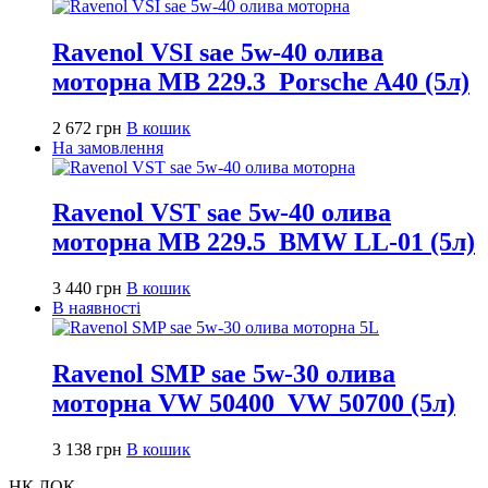
Ravenol VSI sae 5w-40 олива
моторна MB 229.3_Porsche A40 (5л)
2 672
грн
В кошик
На замовлення
Ravenol VST sae 5w-40 олива
моторна MB 229.5_BMW LL-01 (5л)
3 440
грн
В кошик
В наявності
Ravenol SMP sae 5w-30 олива
моторна VW 50400_VW 50700 (5л)
3 138
грн
В кошик
НК ЛОК