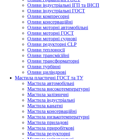
Оливи індустріальні ІГП та ІНСП
Оливи індустріальні ГОСТ
Оливи компресорні
Оливи консерваційні
Оливи моторні автомобільні
Оливи моторні ГОСТ
Оливи моторні суднові
Оливи редукторні CLP
Оливи теплоносії
Оливи трансмісійні
Оливи трансформаторні
Оливи турбінні
Оливи циліндрові
Мастила пластичні ГОСТ та ТУ
Мастила автомобільні
Мастила високотемпературні
Мастила залізничні
Мастила індустріальні
Мастила канатні
Мастила консерваційні
Мастила низькотемпературні
Мастила приладові
Мастила приробіткові
Мастила редукторні