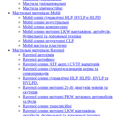
Мастила ущільнювальні
Мастила хімічностійкі
Мастильні матеріали Mobil
Mobil оливі гідравлічні HLP, HVLP и HLPD
Mobil оливи індустріальні
Mobil оливи компресорні
Mobil оливи моторні LKW вантажівок, автобусів,
будівельної та дорожньої техніки
Mobil оливи редукторні CLP
Mobil мастила пластичні
Мастильні матеріали Ravenol
Ravenol автохімія
Ravenol антифриз
Ravenol оливи ATF акпп і CVTF варіаторів
Ravenol оливи гідропідсилювачів керма та
сервоприводів
Ravenol оливи гідравлічні HLP, HLPD, HVLP та
HVLPD.
Ravenol оливи моторні 2т-4т двигунів човнів та
скутерів
Ravenol оливи моторні PKW легкових автомобілів
та бусів
Ravenol оливи трансмісійні
Ravenol оливи моторні LKW вантажівок,
автобусів, будівельної та дорожньої техніки