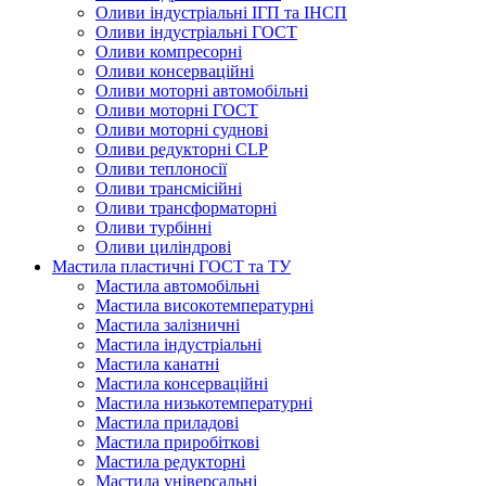
Оливи індустріальні ІГП та ІНСП
Оливи індустріальні ГОСТ
Оливи компресорні
Оливи консерваційні
Оливи моторні автомобільні
Оливи моторні ГОСТ
Оливи моторні суднові
Оливи редукторні CLP
Оливи теплоносії
Оливи трансмісійні
Оливи трансформаторні
Оливи турбінні
Оливи циліндрові
Мастила пластичні ГОСТ та ТУ
Мастила автомобільні
Мастила високотемпературні
Мастила залізничні
Мастила індустріальні
Мастила канатні
Мастила консерваційні
Мастила низькотемпературні
Мастила приладові
Мастила приробіткові
Мастила редукторні
Мастила універсальні