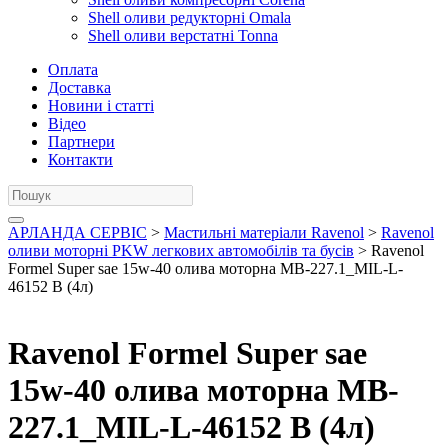
Shell оливи редукторні Omala
Shell оливи верстатні Tonna
Оплата
Доставка
Новини і статті
Відео
Партнери
Контакти
АРЛАНДА СЕРВІС
>
Мастильні матеріали Ravenol
>
Ravenol
оливи моторні PKW легкових автомобілів та бусів
> Ravenol
Formel Super sae 15w-40 олива моторна MB-227.1_MIL-L-
46152 B (4л)
Ravenol Formel Super sae
15w-40 олива моторна MB-
227.1_MIL-L-46152 B (4л)