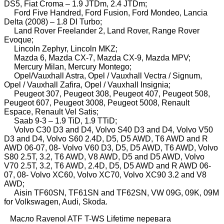
DS5, Fiat Croma – 1.9 JTDm, 2.4 JTDm;
Ford Five Handred, Ford Fusion, Ford Mondeo, Lancia
Delta (2008) – 1.8 DI Turbo;
Land Rover Freelander 2, Land Rover, Range Rover
Evoque;
Lincoln Zephyr, Lincoln MKZ;
Mazda 6, Mazda CX-7, Mazda CX-9, Mazda MPV;
Mercury Milan, Mercury Montego;
Opel/Vauxhall Astra, Opel / Vauxhall Vectra / Signum,
Opel / Vauxhall Zafira, Opel / Vauxhall Insignia;
Peugeot 307, Peugeot 308, Peugeot 407, Peugeot 508,
Peugeot 607, Peugeot 3008, Peugeot 5008, Renault
Espace, Renault Vel Satis;
Saab 9-3 – 1.9 TiD, 1.9 TTiD;
Volvo C30 D3 and D4, Volvo S40 D3 and D4, Volvo V50
D3 and D4, Volvo S60 2.4D, D5, D5 AWD, T6 AWD and R
AWD 06-07, 08- Volvo V60 D3, D5, D5 AWD, T6 AWD, Volvo
S80 2.5T, 3.2, T6 AWD, V8 AWD, D5 and D5 AWD, Volvo
V70 2.5T, 3.2, T6 AWD, 2.4D, D5, D5 AWD and R AWD 06-
07, 08- Volvo XC60, Volvo XC70, Volvo XC90 3.2 and V8
AWD;
Aisin TF60SN, TF61SN and TF62SN, VW 09G, 09K, 09M
for Volkswagen, Audi, Skoda.
Масло Ravenol ATF T-WS Lifetime перевага