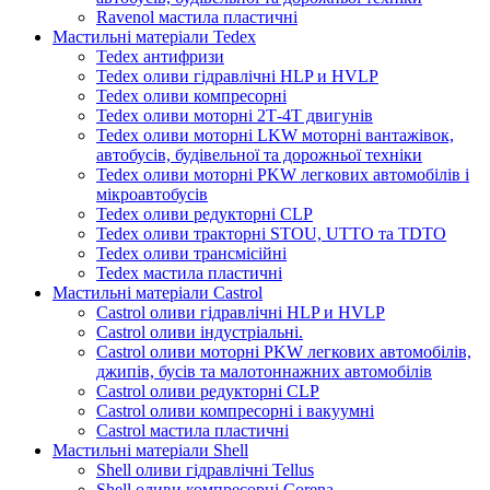
Ravenol мастила пластичні
Мастильні матеріали Tedex
Tedex антифризи
Tedex оливи гідравлічні HLP и HVLP
Tedex оливи компресорні
Tedex оливи моторні 2Т-4Т двигунів
Tedex оливи моторні LKW моторні вантажівок,
автобусів, будівельної та дорожньої техніки
Tedex оливи моторні PKW легкових автомобілів і
мікроавтобусів
Tedex оливи редукторні CLP
Tedex оливи тракторні STOU, UTTO та TDTO
Tedex оливи трансмісійні
Tedex мастила пластичні
Мастильні матеріали Castrol
Castrol оливи гідравлічні HLP и HVLP
Castrol оливи індустріальні.
Castrol оливи моторні PKW легкових автомобілів,
джипів, бусів та малотоннажних автомобілів
Castrol оливи редукторні CLP
Castrol оливи компресорні і вакуумні
Castrol мастила пластичні
Мастильні матеріали Shell
Shell оливи гідравлічні Tellus
Shell оливи компресорні Corena