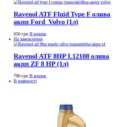
Ravenol ATF Fluid Type F олива
акпп Ford_Volvo (1л)
650
грн
В кошик
На замовлення
Ravenol ATF 8HP L12108 олива
акпп ZF 8 HP (1л)
790
грн
В кошик
В наявності