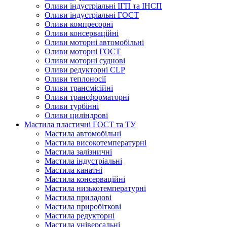
Оливи індустріальні ІГП та ІНСП
Оливи індустріальні ГОСТ
Оливи компресорні
Оливи консерваційні
Оливи моторні автомобільні
Оливи моторні ГОСТ
Оливи моторні суднові
Оливи редукторні CLP
Оливи теплоносії
Оливи трансмісійні
Оливи трансформаторні
Оливи турбінні
Оливи циліндрові
Мастила пластичні ГОСТ та ТУ
Мастила автомобільні
Мастила високотемпературні
Мастила залізничні
Мастила індустріальні
Мастила канатні
Мастила консерваційні
Мастила низькотемпературні
Мастила приладові
Мастила приробіткові
Мастила редукторні
Мастила універсальні