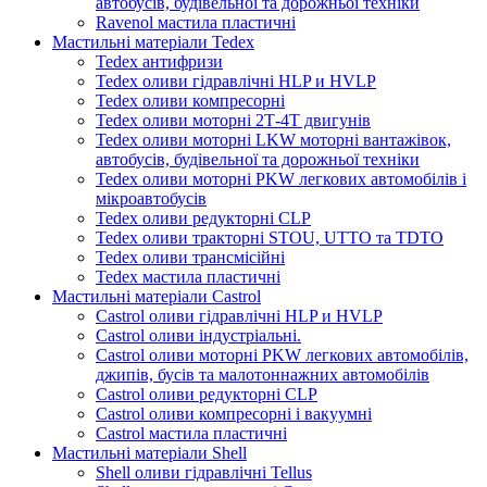
автобусів, будівельної та дорожньої техніки
Ravenol мастила пластичні
Мастильні матеріали Tedex
Tedex антифризи
Tedex оливи гідравлічні HLP и HVLP
Tedex оливи компресорні
Tedex оливи моторні 2Т-4Т двигунів
Tedex оливи моторні LKW моторні вантажівок,
автобусів, будівельної та дорожньої техніки
Tedex оливи моторні PKW легкових автомобілів і
мікроавтобусів
Tedex оливи редукторні CLP
Tedex оливи тракторні STOU, UTTO та TDTO
Tedex оливи трансмісійні
Tedex мастила пластичні
Мастильні матеріали Castrol
Castrol оливи гідравлічні HLP и HVLP
Castrol оливи індустріальні.
Castrol оливи моторні PKW легкових автомобілів,
джипів, бусів та малотоннажних автомобілів
Castrol оливи редукторні CLP
Castrol оливи компресорні і вакуумні
Castrol мастила пластичні
Мастильні матеріали Shell
Shell оливи гідравлічні Tellus