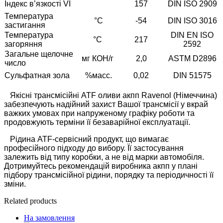
Індекс в’язкості VI
157
DIN ISO 2909
Температура
°С
-54
DIN ISO 3016
застигання
Температура
DIN EN ISO
°С
217
загоряння
2592
Загальне щелочне
мг КОН/г
2,0
ASTM D2896
число
Сульфатная зола
%масс.
0,02
DIN 51575
Якісні трансмісійні ATF оливи акпп Ravenol (Німеччина)
забезпечують надійний захист Вашої трансмісії у вкрай
важких умовах при напруженому графіку роботи та
продовжують терміни її безаварійної експлуатації.
Рідина ATF-сервісний продукт, що вимагає
професійного підходу до вибору. Її застосування
залежить від типу коробки, а не від марки автомобіля.
Дотримуйтесь рекомендацій виробника акпп у плані
підбору трансмісійної рідини, порядку та періодичності її
зміни.
Related products
На замовлення