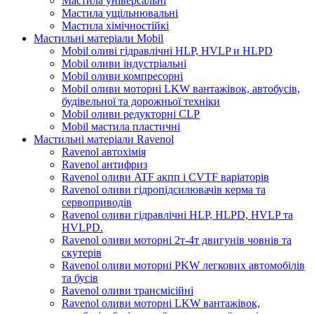
Мастила універсальні
Мастила ущільнювальні
Мастила хімічностійкі
Мастильні матеріали Mobil
Mobil оливі гідравлічні HLP, HVLP и HLPD
Mobil оливи індустріальні
Mobil оливи компресорні
Mobil оливи моторні LKW вантажівок, автобусів,
будівельної та дорожньої техніки
Mobil оливи редукторні CLP
Mobil мастила пластичні
Мастильні матеріали Ravenol
Ravenol автохімія
Ravenol антифриз
Ravenol оливи ATF акпп і CVTF варіаторів
Ravenol оливи гідропідсилювачів керма та
сервоприводів
Ravenol оливи гідравлічні HLP, HLPD, HVLP та
HVLPD.
Ravenol оливи моторні 2т-4т двигунів човнів та
скутерів
Ravenol оливи моторні PKW легкових автомобілів
та бусів
Ravenol оливи трансмісійні
Ravenol оливи моторні LKW вантажівок,