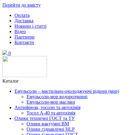
Перейти до вмісту
Оплата
Доставка
Новини і статті
Відео
Партнери
Контакти
0
Каталог
Емульсоли – мастильно-охолоджуючі рідини (мор)
Емульсоли-мор водорозчинні
Емульсоли-мор масляні
Антифризи, тосоли та автохімія
Тосол А-40 та автохімія
Оливи техничні ГОСТ та ТУ
Оливи вакуумні ВМ
Оливи гідравлічні HLP
Оливи гідравлічні ГОСТ