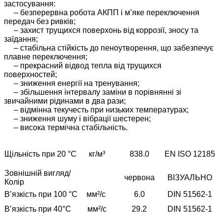
застосування:
– безперервна робота АКПП і м’яке переключення
передач без ривків;
– захист трущихся поверхонь від коррозії, зносу та
заїдання;
– стабільна стійкість до пеноутворення, що забезпечує
плавне переключення;
– прекрасний відвод тепла від трущихся
поверхностей;
– зниження енергії на тренування;
– збільшення інтервалу заміни в порівнянні зі
звичайними рідинами в два рази;
– відмінна текучесть при низьких температурах;
– зниження шуму і вібрації шестерен;
– висока термічна стабільність.
Щільність при 20 °C
кг/м³
838.0
EN ISO 12185
Зовнішній вигляд/
червона
ВІЗУАЛЬНО
Колір
В’язкість при 100 °C
мм²/с
6.0
DIN 51562-1
В’язкість при 40°C
мм²/с
29.2
DIN 51562-1