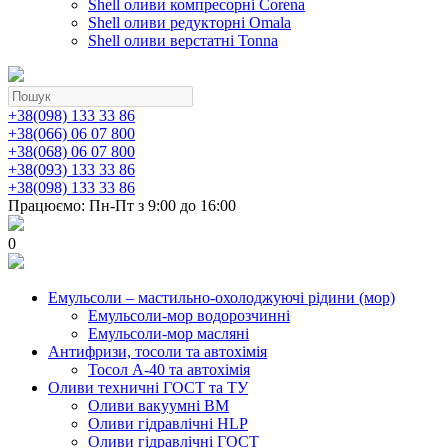
Shell оливи компресорні Corena
Shell оливи редукторні Omala
Shell оливи верстатні Tonna
+38(098) 133 33 86
+38(066) 06 07 800
+38(068) 06 07 800
+38(093) 133 33 86
+38(098) 133 33 86
Працюємо: Пн-Пт з 9:00 до 16:00
0
Емульсоли – мастильно-охолоджуючі рідини (мор)
Емульсоли-мор водорозчинні
Емульсоли-мор масляні
Антифризи, тосоли та автохімія
Тосол А-40 та автохімія
Оливи техничні ГОСТ та ТУ
Оливи вакуумні ВМ
Оливи гідравлічні HLP
Оливи гідравлічні ГОСТ