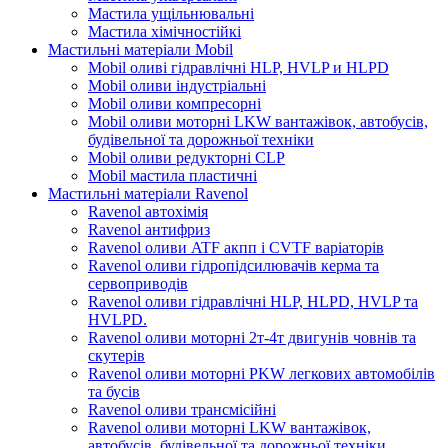
Мастила ущільнювальні
Мастила хімічностійкі
Мастильні матеріали Mobil
Mobil оливі гідравлічні HLP, HVLP и HLPD
Mobil оливи індустріальні
Mobil оливи компресорні
Mobil оливи моторні LKW вантажівок, автобусів,
будівельної та дорожньої техніки
Mobil оливи редукторні CLP
Mobil мастила пластичні
Мастильні матеріали Ravenol
Ravenol автохімія
Ravenol антифриз
Ravenol оливи ATF акпп і CVTF варіаторів
Ravenol оливи гідропідсилювачів керма та
сервоприводів
Ravenol оливи гідравлічні HLP, HLPD, HVLP та
HVLPD.
Ravenol оливи моторні 2т-4т двигунів човнів та
скутерів
Ravenol оливи моторні PKW легкових автомобілів
та бусів
Ravenol оливи трансмісійні
Ravenol оливи моторні LKW вантажівок,
автобусів, будівельної та дорожньої техніки