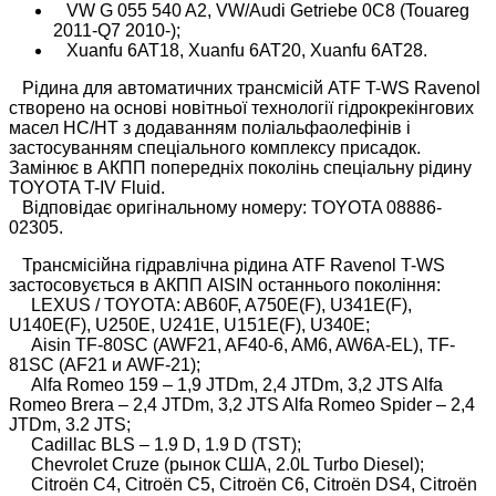
VW G 055 540 A2, VW/Audi Getriebe 0C8 (Touareg
2011-Q7 2010-);
Xuanfu 6AT18, Xuanfu 6AT20, Xuanfu 6AT28.
Рідина для автоматичних трансмісій ATF T-WS Ravenol
створено на основі новітньої технології гідрокрекінгових
масел HC/HT з додаванням поліальфаолефінів і
застосуванням спеціального комплексу присадок.
Замінює в АКПП попередніх поколінь спеціальну рідину
TOYOTA T-IV Fluid.
Відповідає оригінальному номеру: TOYOTA 08886-
02305.
Трансмісійна гідравлічна рідина ATF Ravenol T-WS
застосовується в АКПП AISIN останнього покоління:
LEXUS / TOYOTA: AB60F, A750E(F), U341E(F),
U140E(F), U250E, U241E, U151E(F), U340E;
Aisin TF-80SC (AWF21, AF40-6, AM6, AW6A-EL), TF-
81SC (AF21 и AWF-21);
Alfa Romeo 159 – 1,9 JTDm, 2,4 JTDm, 3,2 JTS Alfa
Romeo Brera – 2,4 JTDm, 3,2 JTS Alfa Romeo Spider – 2,4
JTDm, 3.2 JTS;
Cadillac BLS – 1.9 D, 1.9 D (TST);
Chevrolet Cruze (рынок США, 2.0L Turbo Diesel);
Citroën C4, Citroën C5, Citroën C6, Citroën DS4, Citroën