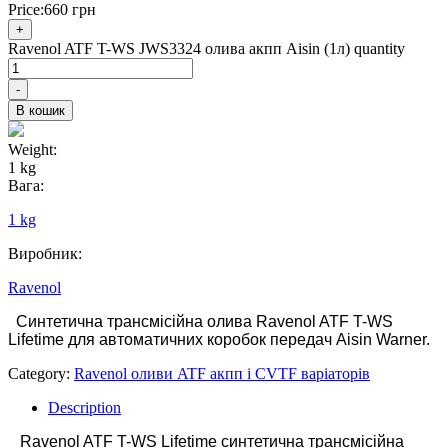
Price:
660
грн
+
Ravenol ATF T-WS JWS3324 олива акпп Aisin (1л) quantity
-
В кошик
Weight:
1 kg
Вага:
1 kg
Виробник:
Ravenol
Синтетична трансмісійна олива Ravenol ATF
T-WS
Lifetime
для автоматичних коробок передач
Aisin Warner
.
Category:
Ravenol оливи ATF акпп і CVTF варіаторів
Description
Ravenol ATF T-WS Lifetime синтетична трансмісійна