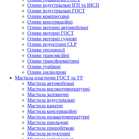
Оливи індустріальні ІГП та ІНСП
Оливи індустріальні ГОСТ
Оливи компресорні
Оливи консерваційні
Оливи моторні автомобільні
Оливи моторні ГОСТ
Оливи моторні суднові
Оливи редукторні CLP
Оливи теплоносії
Оливи трансмісійні
Оливи трансформаторні
Оливи турбінні
Оливи циліндрові
Мастила пластичні ГОСТ та ТУ
Мастила автомобільні
Мастила високотемпературні
Мастила залізничні
Мастила індустріальні
Мастила канатні
Мастила консерваційні
Мастила низькотемпературні
Мастила приладові
Мастила приробіткові
Мастила редукторні