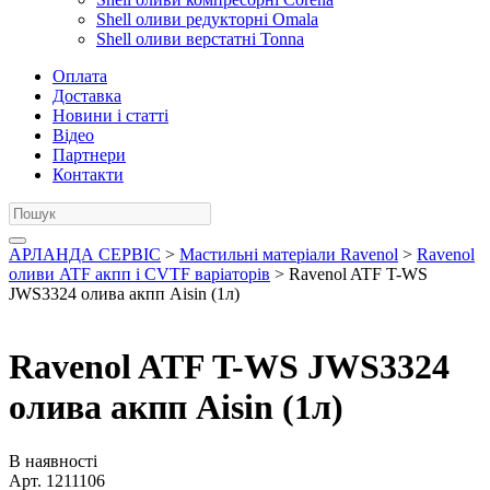
Shell оливи редукторні Omala
Shell оливи верстатні Tonna
Оплата
Доставка
Новини і статті
Відео
Партнери
Контакти
АРЛАНДА СЕРВІС
>
Мастильні матеріали Ravenol
>
Ravenol
оливи ATF акпп і CVTF варіаторів
> Ravenol ATF T-WS
JWS3324 олива акпп Aisin (1л)
Ravenol ATF T-WS JWS3324
олива акпп Aisin (1л)
В наявності
Арт.
1211106