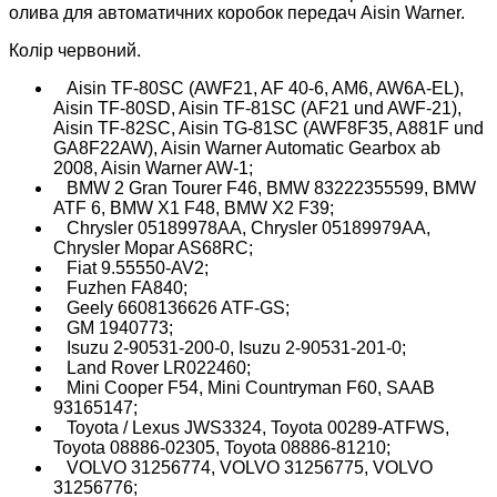
олива для автоматичних коробок передач Aisin Warner.
Колір червоний.
Aisin TF-80SC (AWF21, AF 40-6, AM6, AW6A-EL),
Aisin TF-80SD, Aisin TF-81SC (AF21 und AWF-21),
Aisin TF-82SC, Aisin TG-81SC (AWF8F35, A881F und
GA8F22AW), Aisin Warner Automatic Gearbox ab
2008, Aisin Warner AW-1;
BMW 2 Gran Tourer F46, BMW 83222355599, BMW
ATF 6, BMW X1 F48, BMW X2 F39;
Chrysler 05189978AA, Chrysler 05189979AA,
Chrysler Mopar AS68RC;
Fiat 9.55550-AV2;
Fuzhen FA840;
Geely 6608136626 ATF-GS;
GM 1940773;
Isuzu 2-90531-200-0, Isuzu 2-90531-201-0;
Land Rover LR022460;
Mini Cooper F54, Mini Countryman F60, SAAB
93165147;
Toyota / Lexus JWS3324, Toyota 00289-ATFWS,
Toyota 08886-02305, Toyota 08886-81210;
VOLVO 31256774, VOLVO 31256775, VOLVO
31256776;