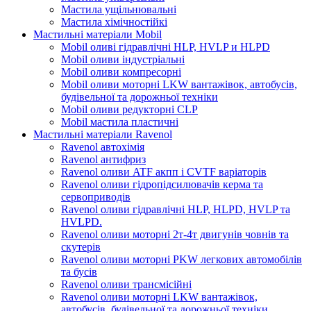
Мастила ущільнювальні
Мастила хімічностійкі
Мастильні матеріали Mobil
Mobil оливі гідравлічні HLP, HVLP и HLPD
Mobil оливи індустріальні
Mobil оливи компресорні
Mobil оливи моторні LKW вантажівок, автобусів,
будівельної та дорожньої техніки
Mobil оливи редукторні CLP
Mobil мастила пластичні
Мастильні матеріали Ravenol
Ravenol автохімія
Ravenol антифриз
Ravenol оливи ATF акпп і CVTF варіаторів
Ravenol оливи гідропідсилювачів керма та
сервоприводів
Ravenol оливи гідравлічні HLP, HLPD, HVLP та
HVLPD.
Ravenol оливи моторні 2т-4т двигунів човнів та
скутерів
Ravenol оливи моторні PKW легкових автомобілів
та бусів
Ravenol оливи трансмісійні
Ravenol оливи моторні LKW вантажівок,
автобусів, будівельної та дорожньої техніки