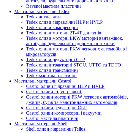
автобусів, будівельної та дорожньої техніки
Ravenol мастила пластичні
Мастильні матеріали Tedex
Tedex антифризи
Tedex оливи гідравлічні HLP и HVLP
Tedex оливи компресорні
Tedex оливи моторні 2Т-4Т двигунів
Tedex оливи моторні LKW моторні вантажівок,
автобусів, будівельної та дорожньої техніки
Tedex оливи моторні PKW легкових автомобілів і
мікроавтобусів
Tedex оливи редукторні CLP
Tedex оливи тракторні STOU, UTTO та TDTO
Tedex оливи трансмісійні
Tedex мастила пластичні
Мастильні матеріали Castrol
Castrol оливи гідравлічні HLP и HVLP
Castrol оливи індустріальні.
Castrol оливи моторні PKW легкових автомобілів,
джипів, бусів та малотоннажних автомобілів
Castrol оливи редукторні CLP
Castrol оливи компресорні і вакуумні
Castrol мастила пластичні
Мастильні матеріали Shell
Shell оливи гідравлічні Tellus