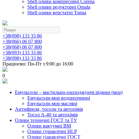
Shell оливи компресорні Corena
Shell оливи редукторні Omala
Shell оливи верстатні Tonna
+38(098) 133 33 86
+38(066) 06 07 800
+38(068) 06 07 800
+38(093) 133 33 86
+38(098) 133 33 86
Працюємо: Пн-Пт з 9:00 до 16:00
0
Емульсоли – мастильно-охолоджуючі рідини (мор)
Емульсоли-мор водорозчинні
Емульсоли-мор масляні
Антифризи, тосоли та автохімія
Тосол А-40 та автохімія
Оливи техничні ГОСТ та ТУ
Оливи вакуумні ВМ
Оливи гідравлічні HLP
Оливи гідравлічні ГОСТ