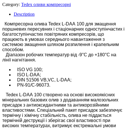
Category:
Tedex оливи компресорні
Description
Компресорна олива Tedex L-DAА 100 для змащення
поршневих пересувних і стаціонарних одноступінчастих і
багатоступінчастих повітряних компресорів, що
працюють в умовах середнього навантаження з
системою змащення шляхом розпилення і крапельним
способом.
Діапазон робочих температур від -9°C до +180°C на
лінії нагнітання.
ISO VG 100;
ISO L-DAA;
DIN 51506 VB,VC, L-DAA;
PN-91/C-96073.
Tedex L-DAА 100 створено на основі високоякісних
мінеральних базових олив з додаванням малозольних
присадок з антиоксидантними та антикорозійними
властивостями. Спеціальний пакет присадок забезпечує
термічну і хімічну стабільність, олива не піддається
термічній деструкції і зберігає свої властивості при
високих температурах, витримує екстремальні умови