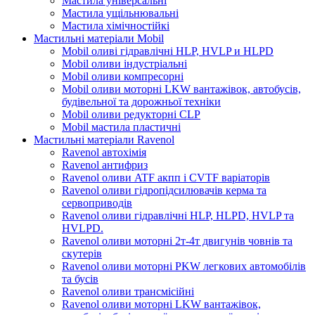
Мастила універсальні
Мастила ущільнювальні
Мастила хімічностійкі
Мастильні матеріали Mobil
Mobil оливі гідравлічні HLP, HVLP и HLPD
Mobil оливи індустріальні
Mobil оливи компресорні
Mobil оливи моторні LKW вантажівок, автобусів,
будівельної та дорожньої техніки
Mobil оливи редукторні CLP
Mobil мастила пластичні
Мастильні матеріали Ravenol
Ravenol автохімія
Ravenol антифриз
Ravenol оливи ATF акпп і CVTF варіаторів
Ravenol оливи гідропідсилювачів керма та
сервоприводів
Ravenol оливи гідравлічні HLP, HLPD, HVLP та
HVLPD.
Ravenol оливи моторні 2т-4т двигунів човнів та
скутерів
Ravenol оливи моторні PKW легкових автомобілів
та бусів
Ravenol оливи трансмісійні
Ravenol оливи моторні LKW вантажівок,