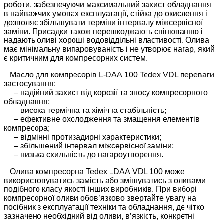
роботи, забезпечуючи максимальний захист обладнання
в найважчих умовах експлуатації, стійка до окислення і
дозволяє збільшувати терміни інтервалу міжсервісної
заміни. Присадки також перешкоджають спінюванню і
надають оливі хороші водовіддільні властивості. Олива
має мінімальну випаровуваність і не утворює нагар, який
є критичним для компресорних систем.
Масло для компресорів L-DAА 100 Tedex VDL переваги
застосування:
– надійний захист від корозії та зносу компресорного
обладнання;
– висока термічна та хімічна стабільність;
– ефективне охолодження та змащення елементів
компресора;
– відмінні протизадирні характеристики;
– збільшений інтервал міжсервісної заміни;
– низька схильність до нагароутворення.
Олива компресорна Tedex LDAА VDL 100 може
використовуватись замість або змішуватись з оливами
подібного класу якості інших виробників. При виборі
компресорної оливи обов’язково звертайте увагу на
посібник з експлуатації техніки та обладнання, де чітко
зазначено необхідний від оливи, в’язкість, конкретні