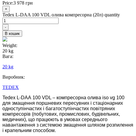
Price:
3 978
грн
+
Tedex L-DAA 100 VDL олива компресорна (20л) quantity
-
В кошик
Weight:
20 kg
Вага:
20 kg
Виробник:
TEDEX
Tedex L-DAА 100 VDL – компресорна олива iso vg 100
для змащення поршневих пересувних і стаціонарних
одноступінчастих і багатоступінчастих повітряних
компресорів (побутових, промислових, будівельних,
медичних), що працюють в умовах середнього
навантаження з системою змащення шляхом розпилення
і крапельним способом.