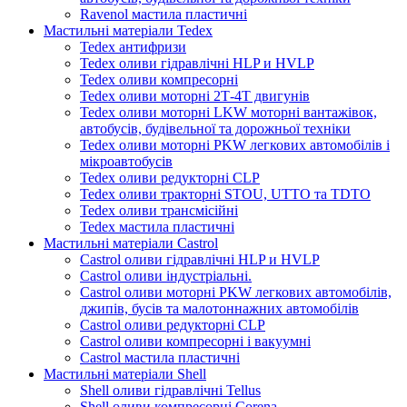
Ravenol мастила пластичні
Мастильні матеріали Tedex
Tedex антифризи
Tedex оливи гідравлічні HLP и HVLP
Tedex оливи компресорні
Tedex оливи моторні 2Т-4Т двигунів
Tedex оливи моторні LKW моторні вантажівок,
автобусів, будівельної та дорожньої техніки
Tedex оливи моторні PKW легкових автомобілів і
мікроавтобусів
Tedex оливи редукторні CLP
Tedex оливи тракторні STOU, UTTO та TDTO
Tedex оливи трансмісійні
Tedex мастила пластичні
Мастильні матеріали Castrol
Castrol оливи гідравлічні HLP и HVLP
Castrol оливи індустріальні.
Castrol оливи моторні PKW легкових автомобілів,
джипів, бусів та малотоннажних автомобілів
Castrol оливи редукторні CLP
Castrol оливи компресорні і вакуумні
Castrol мастила пластичні
Мастильні матеріали Shell
Shell оливи гідравлічні Tellus
Shell оливи компресорні Corena