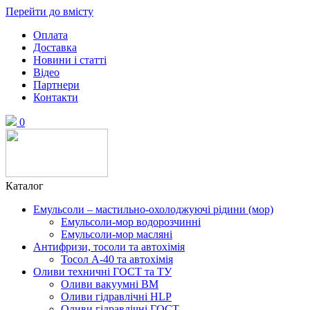
Перейти до вмісту
Оплата
Доставка
Новини і статті
Відео
Партнери
Контакти
0
Каталог
Емульсоли – мастильно-охолоджуючі рідини (мор)
Емульсоли-мор водорозчинні
Емульсоли-мор масляні
Антифризи, тосоли та автохімія
Тосол А-40 та автохімія
Оливи техничні ГОСТ та ТУ
Оливи вакуумні ВМ
Оливи гідравлічні HLP
Оливи гідравлічні ГОСТ