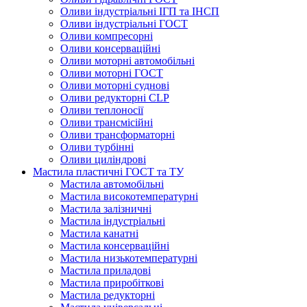
Оливи індустріальні ІГП та ІНСП
Оливи індустріальні ГОСТ
Оливи компресорні
Оливи консерваційні
Оливи моторні автомобільні
Оливи моторні ГОСТ
Оливи моторні суднові
Оливи редукторні CLP
Оливи теплоносії
Оливи трансмісійні
Оливи трансформаторні
Оливи турбінні
Оливи циліндрові
Мастила пластичні ГОСТ та ТУ
Мастила автомобільні
Мастила високотемпературні
Мастила залізничні
Мастила індустріальні
Мастила канатні
Мастила консерваційні
Мастила низькотемпературні
Мастила приладові
Мастила приробіткові
Мастила редукторні