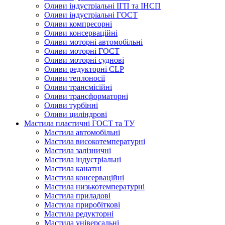
Оливи індустріальні ІГП та ІНСП
Оливи індустріальні ГОСТ
Оливи компресорні
Оливи консерваційні
Оливи моторні автомобільні
Оливи моторні ГОСТ
Оливи моторні суднові
Оливи редукторні CLP
Оливи теплоносії
Оливи трансмісійні
Оливи трансформаторні
Оливи турбінні
Оливи циліндрові
Мастила пластичні ГОСТ та ТУ
Мастила автомобільні
Мастила високотемпературні
Мастила залізничні
Мастила індустріальні
Мастила канатні
Мастила консерваційні
Мастила низькотемпературні
Мастила приладові
Мастила приробіткові
Мастила редукторні
Мастила універсальні