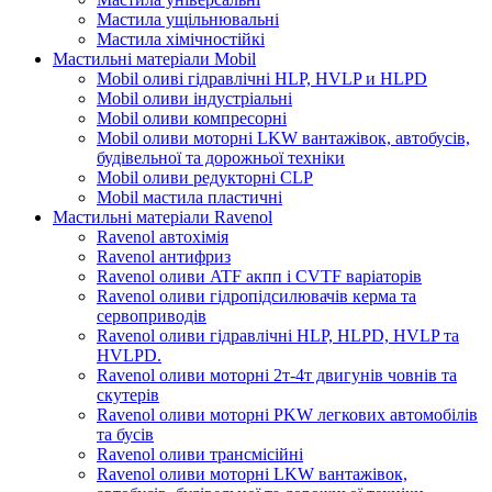
Мастила ущільнювальні
Мастила хімічностійкі
Мастильні матеріали Mobil
Mobil оливі гідравлічні HLP, HVLP и HLPD
Mobil оливи індустріальні
Mobil оливи компресорні
Mobil оливи моторні LKW вантажівок, автобусів,
будівельної та дорожньої техніки
Mobil оливи редукторні CLP
Mobil мастила пластичні
Мастильні матеріали Ravenol
Ravenol автохімія
Ravenol антифриз
Ravenol оливи ATF акпп і CVTF варіаторів
Ravenol оливи гідропідсилювачів керма та
сервоприводів
Ravenol оливи гідравлічні HLP, HLPD, HVLP та
HVLPD.
Ravenol оливи моторні 2т-4т двигунів човнів та
скутерів
Ravenol оливи моторні PKW легкових автомобілів
та бусів
Ravenol оливи трансмісійні
Ravenol оливи моторні LKW вантажівок,