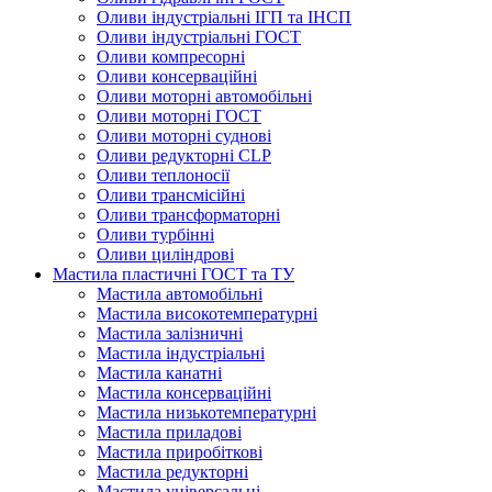
Оливи індустріальні ІГП та ІНСП
Оливи індустріальні ГОСТ
Оливи компресорні
Оливи консерваційні
Оливи моторні автомобільні
Оливи моторні ГОСТ
Оливи моторні суднові
Оливи редукторні CLP
Оливи теплоносії
Оливи трансмісійні
Оливи трансформаторні
Оливи турбінні
Оливи циліндрові
Мастила пластичні ГОСТ та ТУ
Мастила автомобільні
Мастила високотемпературні
Мастила залізничні
Мастила індустріальні
Мастила канатні
Мастила консерваційні
Мастила низькотемпературні
Мастила приладові
Мастила приробіткові
Мастила редукторні
Мастила універсальні