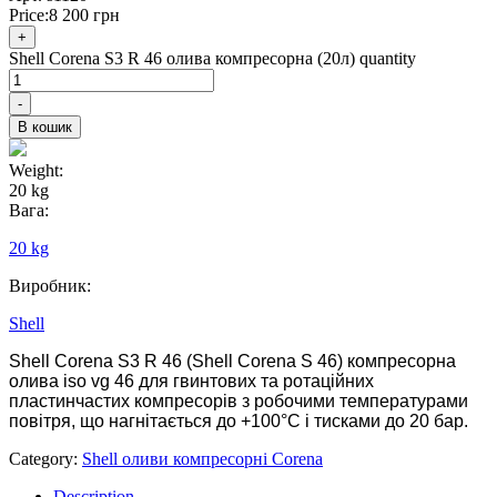
Price:
8 200
грн
+
Shell Corena S3 R 46 олива компресорна (20л) quantity
-
В кошик
Weight:
20 kg
Вага:
20 kg
Виробник:
Shell
Shell Corena S3 R 46 (Shell Corena S 46) компресорна
олива iso vg 46 для гвинтових та ротаційних
пластинчастих компресорів з робочими температурами
повітря, що нагнітається до +100°С і тисками до 20 бар.
Category:
Shell оливи компресорні Corena
Description