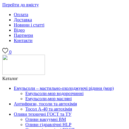
Перейти до вмісту
Оплата
Доставка
Новини і статті
Відео
Партнери
Контакти
0
Каталог
Емульсоли – мастильно-охолоджуючі рідини (мор)
Емульсоли-мор водорозчинні
Емульсоли-мор масляні
Антифризи, тосоли та автохімія
Тосол А-40 та автохімія
Оливи техничні ГОСТ та ТУ
Оливи вакуумні ВМ
Оливи гідравлічні HLP