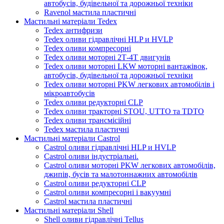
автобусів, будівельної та дорожньої техніки
Ravenol мастила пластичні
Мастильні матеріали Tedex
Tedex антифризи
Tedex оливи гідравлічні HLP и HVLP
Tedex оливи компресорні
Tedex оливи моторні 2Т-4Т двигунів
Tedex оливи моторні LKW моторні вантажівок,
автобусів, будівельної та дорожньої техніки
Tedex оливи моторні PKW легкових автомобілів і
мікроавтобусів
Tedex оливи редукторні CLP
Tedex оливи тракторні STOU, UTTO та TDTO
Tedex оливи трансмісійні
Tedex мастила пластичні
Мастильні матеріали Castrol
Castrol оливи гідравлічні HLP и HVLP
Castrol оливи індустріальні.
Castrol оливи моторні PKW легкових автомобілів,
джипів, бусів та малотоннажних автомобілів
Castrol оливи редукторні CLP
Castrol оливи компресорні і вакуумні
Castrol мастила пластичні
Мастильні матеріали Shell
Shell оливи гідравлічні Tellus