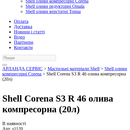
Shell оливи компресорні Corena
Shell оливи редукторні Omala
Shell оливи верстатні Tonna
Оплата
Доставка
Новини і статті
Відео
Партнери
Контакти
АРЛАНДА СЕРВІС
>
Мастильні матеріали Shell
>
Shell оливи
компресорні Corena
> Shell Corena S3 R 46 олива компресорна
(20л)
Shell Corena S3 R 46 олива
компресорна (20л)
В наявності
Арт.
s1120