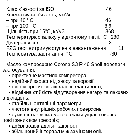
Клас в’язкості за ISO 46
Кінематична в’язкість, мм2/с
– при 40 ° С 46
– при 100 ° С 6,9
Щільність при 15°С, кг/м3 868
Температура спалаху у відкритому тиглі, °С 230
Деаерація, хв 3
FZG тест, витримує ступенів навантаження 11
Температура застигання, ° C -30
Масло компресорне Corena S3 R 46 Shell переваги
застосування:
• ефективне мастило компресора;
• надійний захист від зносу та корозії;
• високі протиокислювальні властивості;
• відмінна стійкість від утворення нагару та лакових
відкладень;
• стабільні антипінні параметри;
• чистота внутрішніх робочих поверхонь;
• сумісність з усіма матеріалами ущільнювачів
повітряних компресорів;
• добрі водовіддільні здібності;
• збільшений інтервал між замінами олії.