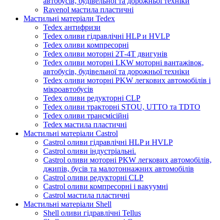
автобусів, будівельної та дорожньої техніки
Ravenol мастила пластичні
Мастильні матеріали Tedex
Tedex антифризи
Tedex оливи гідравлічні HLP и HVLP
Tedex оливи компресорні
Tedex оливи моторні 2Т-4Т двигунів
Tedex оливи моторні LKW моторні вантажівок,
автобусів, будівельної та дорожньої техніки
Tedex оливи моторні PKW легкових автомобілів і
мікроавтобусів
Tedex оливи редукторні CLP
Tedex оливи тракторні STOU, UTTO та TDTO
Tedex оливи трансмісійні
Tedex мастила пластичні
Мастильні матеріали Castrol
Castrol оливи гідравлічні HLP и HVLP
Castrol оливи індустріальні.
Castrol оливи моторні PKW легкових автомобілів,
джипів, бусів та малотоннажних автомобілів
Castrol оливи редукторні CLP
Castrol оливи компресорні і вакуумні
Castrol мастила пластичні
Мастильні матеріали Shell
Shell оливи гідравлічні Tellus