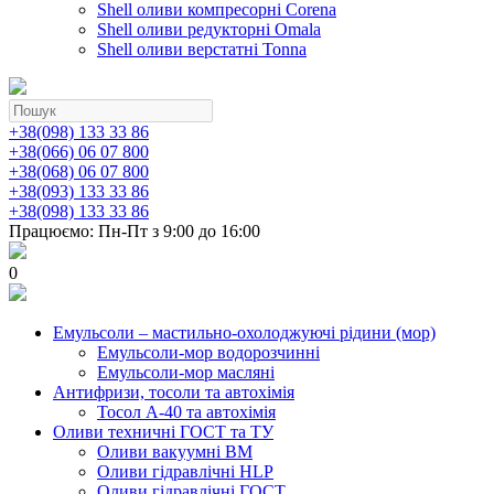
Shell оливи компресорні Corena
Shell оливи редукторні Omala
Shell оливи верстатні Tonna
+38(098) 133 33 86
+38(066) 06 07 800
+38(068) 06 07 800
+38(093) 133 33 86
+38(098) 133 33 86
Працюємо: Пн-Пт з 9:00 до 16:00
0
Емульсоли – мастильно-охолоджуючі рідини (мор)
Емульсоли-мор водорозчинні
Емульсоли-мор масляні
Антифризи, тосоли та автохімія
Тосол А-40 та автохімія
Оливи техничні ГОСТ та ТУ
Оливи вакуумні ВМ
Оливи гідравлічні HLP
Оливи гідравлічні ГОСТ