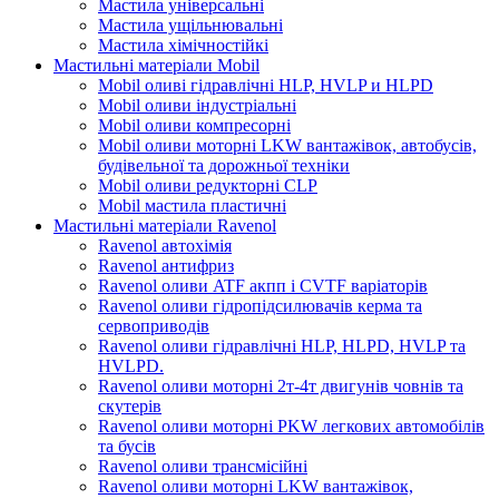
Мастила універсальні
Мастила ущільнювальні
Мастила хімічностійкі
Мастильні матеріали Mobil
Mobil оливі гідравлічні HLP, HVLP и HLPD
Mobil оливи індустріальні
Mobil оливи компресорні
Mobil оливи моторні LKW вантажівок, автобусів,
будівельної та дорожньої техніки
Mobil оливи редукторні CLP
Mobil мастила пластичні
Мастильні матеріали Ravenol
Ravenol автохімія
Ravenol антифриз
Ravenol оливи ATF акпп і CVTF варіаторів
Ravenol оливи гідропідсилювачів керма та
сервоприводів
Ravenol оливи гідравлічні HLP, HLPD, HVLP та
HVLPD.
Ravenol оливи моторні 2т-4т двигунів човнів та
скутерів
Ravenol оливи моторні PKW легкових автомобілів
та бусів
Ravenol оливи трансмісійні
Ravenol оливи моторні LKW вантажівок,