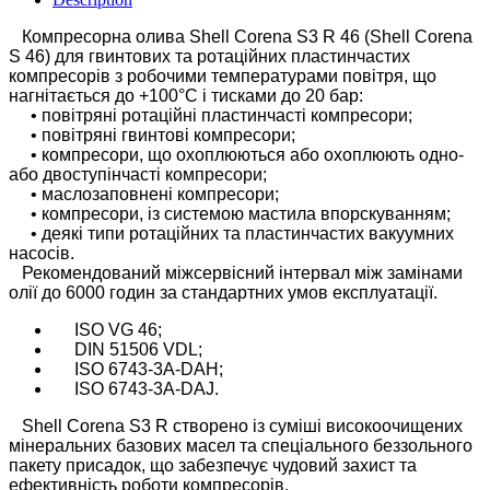
Компресорна олива Shell Corena S3 R 46 (Shell Corena
S 46) для гвинтових та ротаційних пластинчастих
компресорів з робочими температурами повітря, що
нагнітається до +100°С і тисками до 20 бар:
• повітряні ротаційні пластинчасті компресори;
• повітряні гвинтові компресори;
• компресори, що охоплюються або охоплюють одно-
або двоступінчасті компресори;
• маслозаповнені компресори;
• компресори, із системою мастила впорскуванням;
• деякі типи ротаційних та пластинчастих вакуумних
насосів.
Рекомендований міжсервісний інтервал між замінами
олії до 6000 годин за стандартних умов експлуатації.
ISO VG 46;
DIN 51506 VDL;
ISO 6743-3A-DAH;
ISO 6743-3A-DAJ.
Shell Corena S3 R створено із суміші високоочищених
мінеральних базових масел та спеціального беззольного
пакету присадок, що забезпечує чудовий захист та
ефективність роботи компресорів.