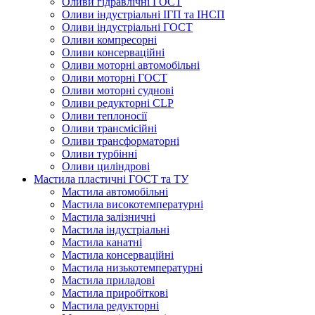
Оливи гідравлічні ГОСТ
Оливи індустріальні ІГП та ІНСП
Оливи індустріальні ГОСТ
Оливи компресорні
Оливи консерваційні
Оливи моторні автомобільні
Оливи моторні ГОСТ
Оливи моторні суднові
Оливи редукторні CLP
Оливи теплоносії
Оливи трансмісійні
Оливи трансформаторні
Оливи турбінні
Оливи циліндрові
Мастила пластичні ГОСТ та ТУ
Мастила автомобільні
Мастила високотемпературні
Мастила залізничні
Мастила індустріальні
Мастила канатні
Мастила консерваційні
Мастила низькотемпературні
Мастила приладові
Мастила приробіткові
Мастила редукторні