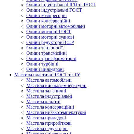
Оливи індустріальні ІГП та ІНСП
Оливи індустріальні ГОСТ
Оливи компресорні
Оливи консерваційні
Оливи моторні автомобільні
Оливи моторні ГОСТ
Оливи моторні суднові
Оливи редукторні CLP
Оливи теплоносії
Оливи трансмісійні
Оливи трансформаторні
Оливи турбінні
Оливи циліндрові
Мастила пластичні ГОСТ та ТУ
Мастила автомобільні
Мастила високотемпературні
Мастила залізничні
Мастила індустріальні
Мастила канатні
Мастила консерваційні
Мастила низькотемпературні
Мастила приладові
Мастила приробіткові
Мастила редукторні
Мастила універсальні