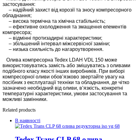
застосування:
– надійний захист від корозії та зносу компресорного
обладнання;
– висока термічна та хімічна стабільність;
– ефективне охолодження та змащення елементів
компресора;
– відмінні протизадирні характеристики;
– збільшений інтервал міжсервісної заміни;
– низька схильність до нагароутворення.
Олива компресорна Tedex LDAH VDL 150 може
використовуватись замість або змішуватись з оливами
подібного класу якості інших виробників. При виборі
компресорної оливи обов’язково звертайте увагу на
посібник з експлуатації техніки та обладнання, де чітко
зазначено необхідний від оливи, в’язкість, конкретні
температурні характеристики, умови застосування та
можливі замінники.
Related products
В наявності
Tedex Trans CLP 68 олива