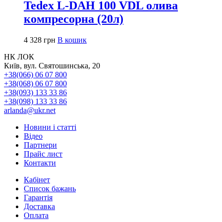
Tedex L-DAH 100 VDL олива
компресорна (20л)
4 328
грн
В кошик
НК ЛОК
Київ, вул. Святошинська, 20
+38(066) 06 07 800
+38(068) 06 07 800
+38(093) 133 33 86
+38(098) 133 33 86
arlanda@ukr.net
Новини і статті
Відео
Партнери
Прайс лист
Контакти
Кабінет
Список бажань
Гарантія
Доставка
Оплата