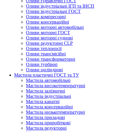
Оливи гідравлічні ГОСТ
Оливи індустріальні ІГП та ІНСП
Оливи індустріальні ГОСТ
Оливи компресорні
Оливи консерваційні
Оливи моторні автомобільні
Оливи моторні ГОСТ
Оливи моторні суднові
Оливи редукторні CLP
Оливи теплоносії
Оливи трансмісійні
Оливи трансформаторні
Оливи турбінні
Оливи циліндрові
Мастила пластичні ГОСТ та ТУ
Мастила автомобільні
Мастила високотемпературні
Мастила залізничні
Мастила індустріальні
Мастила канатні
Мастила консерваційні
Мастила низькотемпературні
Мастила приладові
Мастила приробіткові
Мастила редукторні