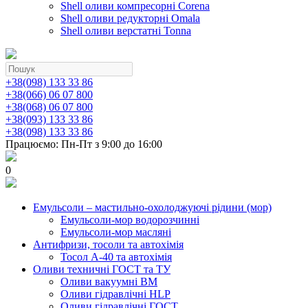
Shell оливи компресорні Corena
Shell оливи редукторні Omala
Shell оливи верстатні Tonna
+38(098) 133 33 86
+38(066) 06 07 800
+38(068) 06 07 800
+38(093) 133 33 86
+38(098) 133 33 86
Працюємо: Пн-Пт з 9:00 до 16:00
0
Емульсоли – мастильно-охолоджуючі рідини (мор)
Емульсоли-мор водорозчинні
Емульсоли-мор масляні
Антифризи, тосоли та автохімія
Тосол А-40 та автохімія
Оливи техничні ГОСТ та ТУ
Оливи вакуумні ВМ
Оливи гідравлічні HLP
Оливи гідравлічні ГОСТ