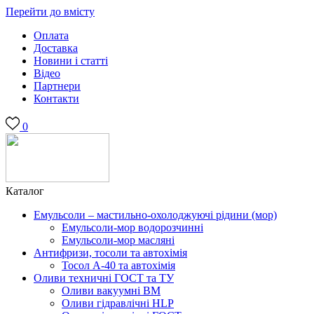
Перейти до вмісту
Оплата
Доставка
Новини і статті
Відео
Партнери
Контакти
0
Каталог
Емульсоли – мастильно-охолоджуючі рідини (мор)
Емульсоли-мор водорозчинні
Емульсоли-мор масляні
Антифризи, тосоли та автохімія
Тосол А-40 та автохімія
Оливи техничні ГОСТ та ТУ
Оливи вакуумні ВМ
Оливи гідравлічні HLP