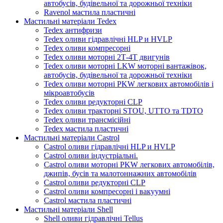
автобусів, будівельної та дорожньої техніки
Ravenol мастила пластичні
Мастильні матеріали Tedex
Tedex антифризи
Tedex оливи гідравлічні HLP и HVLP
Tedex оливи компресорні
Tedex оливи моторні 2Т-4Т двигунів
Tedex оливи моторні LKW моторні вантажівок,
автобусів, будівельної та дорожньої техніки
Tedex оливи моторні PKW легкових автомобілів і
мікроавтобусів
Tedex оливи редукторні CLP
Tedex оливи тракторні STOU, UTTO та TDTO
Tedex оливи трансмісійні
Tedex мастила пластичні
Мастильні матеріали Castrol
Castrol оливи гідравлічні HLP и HVLP
Castrol оливи індустріальні.
Castrol оливи моторні PKW легкових автомобілів,
джипів, бусів та малотоннажних автомобілів
Castrol оливи редукторні CLP
Castrol оливи компресорні і вакуумні
Castrol мастила пластичні
Мастильні матеріали Shell
Shell оливи гідравлічні Tellus