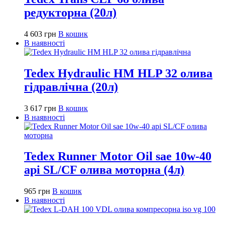
редукторна (20л)
4 603
грн
В кошик
В наявності
Tedex Hydraulic HM HLP 32 олива
гідравлічна (20л)
3 617
грн
В кошик
В наявності
Tedex Runner Motor Oil sae 10w-40
api SL/CF олива моторна (4л)
965
грн
В кошик
В наявності