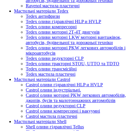
автобусів, будівельної та дорожньої техніки
Ravenol мастила пластичні
Мастильні матеріали Tedex
Tedex антифризи
Tedex оливи гідравлічні HLP и HVLP
Tedex оливи компресорні
Tedex оливи моторні 2Т-4Т двигунів
Tedex оливи моторні LKW моторні вантажівок,
автобусів, будівельної та дорожньої техніки
Tedex оливи моторні PKW легкових автомобілів і
мікроавтобусів
Tedex оливи редукторні CLP
Tedex оливи тракторні STOU, UTTO та TDTO
Tedex оливи трансмісійні
Tedex мастила пластичні
Мастильні матеріали Castrol
Castrol оливи гідравлічні HLP и HVLP
Castrol оливи індустріальні.
Castrol оливи моторні PKW легкових автомобілів,
джипів, бусів та малотоннажних автомобілів
Castrol оливи редукторні CLP
Castrol оливи компресорні і вакуумні
Castrol мастила пластичні
Мастильні матеріали Shell
Shell оливи гідравлічні Tellus