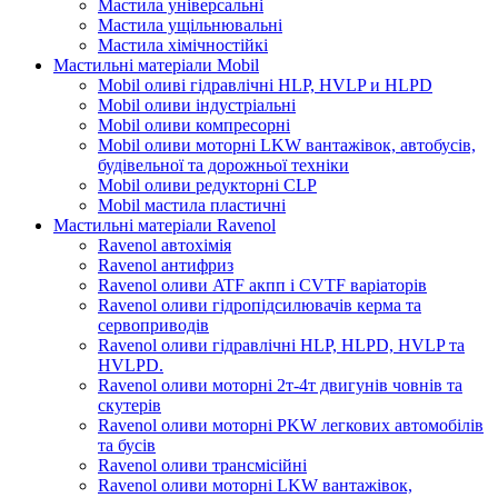
Мастила універсальні
Мастила ущільнювальні
Мастила хімічностійкі
Мастильні матеріали Mobil
Mobil оливі гідравлічні HLP, HVLP и HLPD
Mobil оливи індустріальні
Mobil оливи компресорні
Mobil оливи моторні LKW вантажівок, автобусів,
будівельної та дорожньої техніки
Mobil оливи редукторні CLP
Mobil мастила пластичні
Мастильні матеріали Ravenol
Ravenol автохімія
Ravenol антифриз
Ravenol оливи ATF акпп і CVTF варіаторів
Ravenol оливи гідропідсилювачів керма та
сервоприводів
Ravenol оливи гідравлічні HLP, HLPD, HVLP та
HVLPD.
Ravenol оливи моторні 2т-4т двигунів човнів та
скутерів
Ravenol оливи моторні PKW легкових автомобілів
та бусів
Ravenol оливи трансмісійні
Ravenol оливи моторні LKW вантажівок,