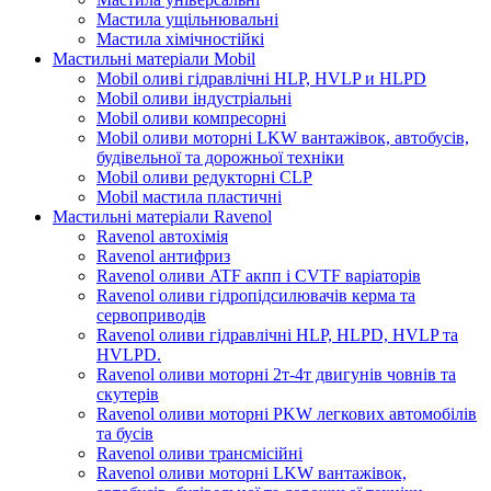
Мастила ущільнювальні
Мастила хімічностійкі
Мастильні матеріали Mobil
Mobil оливі гідравлічні HLP, HVLP и HLPD
Mobil оливи індустріальні
Mobil оливи компресорні
Mobil оливи моторні LKW вантажівок, автобусів,
будівельної та дорожньої техніки
Mobil оливи редукторні CLP
Mobil мастила пластичні
Мастильні матеріали Ravenol
Ravenol автохімія
Ravenol антифриз
Ravenol оливи ATF акпп і CVTF варіаторів
Ravenol оливи гідропідсилювачів керма та
сервоприводів
Ravenol оливи гідравлічні HLP, HLPD, HVLP та
HVLPD.
Ravenol оливи моторні 2т-4т двигунів човнів та
скутерів
Ravenol оливи моторні PKW легкових автомобілів
та бусів
Ravenol оливи трансмісійні
Ravenol оливи моторні LKW вантажівок,