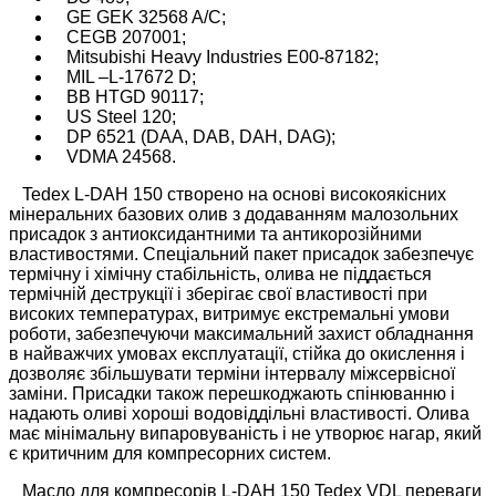
GE GEK 32568 A/C;
CEGB 207001;
Mitsubishi Heavy Industries E00-87182;
MIL –L-17672 D;
BB HTGD 90117;
US Steel 120;
DP 6521 (DAA, DAB, DAH, DAG);
VDMA 24568.
Tedex L-DAH 150 створено на основі високоякісних
мінеральних базових олив з додаванням малозольних
присадок з антиоксидантними та антикорозійними
властивостями. Спеціальний пакет присадок забезпечує
термічну і хімічну стабільність, олива не піддається
термічній деструкції і зберігає свої властивості при
високих температурах, витримує екстремальні умови
роботи, забезпечуючи максимальний захист обладнання
в найважчих умовах експлуатації, стійка до окислення і
дозволяє збільшувати терміни інтервалу міжсервісної
заміни. Присадки також перешкоджають спінюванню і
надають оливі хороші водовіддільні властивості. Олива
має мінімальну випаровуваність і не утворює нагар, який
є критичним для компресорних систем.
Масло для компресорів L-DAH 150 Tedex VDL переваги