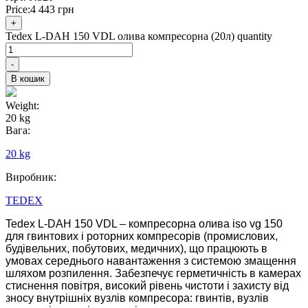
Price:
4 443
грн
+
Tedex L-DAH 150 VDL олива компресорна (20л) quantity
-
В кошик
Weight:
20 kg
Вага:
20 kg
Виробник:
TEDEX
Tedex L-DAH 150 VDL – компресорна олива iso vg 150
для гвинтових і роторних компресорів (промислових,
будівельних, побутових, медичних), що працюють в
умовах середнього навантаження з системою змащення
шляхом розпилення. Забезпечує герметичність в камерах
стиснення повітря, високий рівень чистоти і захисту від
зносу внутрішніх вузлів компресора: гвинтів, вузлів