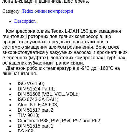
лопать-кільце, підшипників, шестерень.
Category:
Tedex оливи компресорні
Description
Компресорна олива Tedex L-DAH 150 для змащення
гвинтових і роторних повітряних компресорів, що
працюють в умовах середнього навантаження з
системою змащення шляхом розпилення. Воно може
використовуватися у вакуумних насосах, гідрокінетичних
зчепленнях (муфтах), лопатевих компресорах і турбінах,
оснащених зубчастими трансмісіями.
Діапазон робочих температур від -9°C до +160°C на
лінії нагнітання.
ISO VG 150;
DIN 51524 Part 1;
DIN 51506 (VBL, VCL, VDL);
ISO 6743-3A-DAH;
Afnor NF E 48-603;
DIN 51517 part 2;
TLV 9013;
Cincinnati P38, P55, P54, P57 and P62;
DIN 51515 part 1;
BS 489;