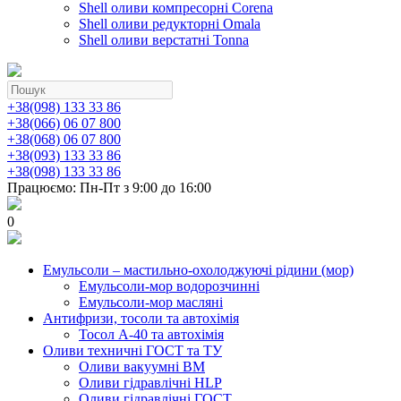
Shell оливи компресорні Corena
Shell оливи редукторні Omala
Shell оливи верстатні Tonna
+38(098) 133 33 86
+38(066) 06 07 800
+38(068) 06 07 800
+38(093) 133 33 86
+38(098) 133 33 86
Працюємо: Пн-Пт з 9:00 до 16:00
0
Емульсоли – мастильно-охолоджуючі рідини (мор)
Емульсоли-мор водорозчинні
Емульсоли-мор масляні
Антифризи, тосоли та автохімія
Тосол А-40 та автохімія
Оливи техничні ГОСТ та ТУ
Оливи вакуумні ВМ
Оливи гідравлічні HLP
Оливи гідравлічні ГОСТ