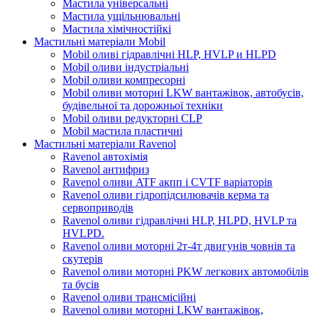
Мастила універсальні
Мастила ущільнювальні
Мастила хімічностійкі
Мастильні матеріали Mobil
Mobil оливі гідравлічні HLP, HVLP и HLPD
Mobil оливи індустріальні
Mobil оливи компресорні
Mobil оливи моторні LKW вантажівок, автобусів,
будівельної та дорожньої техніки
Mobil оливи редукторні CLP
Mobil мастила пластичні
Мастильні матеріали Ravenol
Ravenol автохімія
Ravenol антифриз
Ravenol оливи ATF акпп і CVTF варіаторів
Ravenol оливи гідропідсилювачів керма та
сервоприводів
Ravenol оливи гідравлічні HLP, HLPD, HVLP та
HVLPD.
Ravenol оливи моторні 2т-4т двигунів човнів та
скутерів
Ravenol оливи моторні PKW легкових автомобілів
та бусів
Ravenol оливи трансмісійні
Ravenol оливи моторні LKW вантажівок,