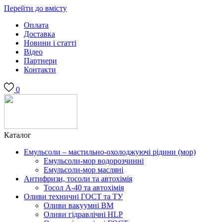
Перейти до вмісту
Оплата
Доставка
Новини і статті
Відео
Партнери
Контакти
0
Каталог
Емульсоли – мастильно-охолоджуючі рідини (мор)
Емульсоли-мор водорозчинні
Емульсоли-мор масляні
Антифризи, тосоли та автохімія
Тосол А-40 та автохімія
Оливи техничні ГОСТ та ТУ
Оливи вакуумні ВМ
Оливи гідравлічні HLP