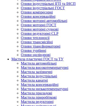
Оливи індустріальні ІГП та ІНСП
Оливи індустріальні ГОСТ
Оливи компресорні
Оливи консерваційні
Оливи моторні автомобільні
Оливи моторні ГОСТ
Оливи моторні суднові
Оливи редукторні CLP
Оливи теплоносії
Оливи трансмісійні
Оливи трансформаторні
Оливи турбінні
Оливи циліндрові
Мастила пластичні ГОСТ та ТУ
Мастила автомобільні
Мастила високотемпературні
Мастила залізничні
Мастила індустріальні
Мастила канатні
Мастила консерваційні
Мастила низькотемпературні
Мастила приладові
Мастила приробіткові
Мастила редукторні
Мастила універсальні