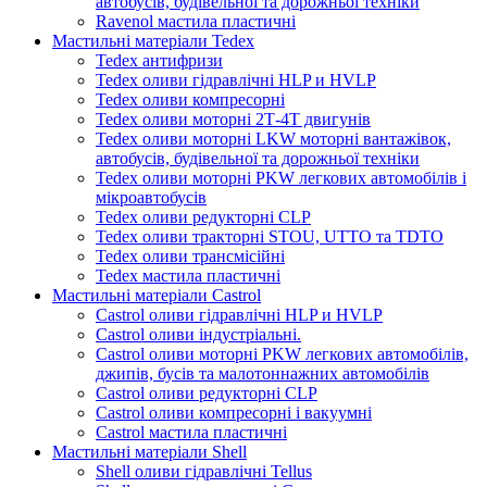
автобусів, будівельної та дорожньої техніки
Ravenol мастила пластичні
Мастильні матеріали Tedex
Tedex антифризи
Tedex оливи гідравлічні HLP и HVLP
Tedex оливи компресорні
Tedex оливи моторні 2Т-4Т двигунів
Tedex оливи моторні LKW моторні вантажівок,
автобусів, будівельної та дорожньої техніки
Tedex оливи моторні PKW легкових автомобілів і
мікроавтобусів
Tedex оливи редукторні CLP
Tedex оливи тракторні STOU, UTTO та TDTO
Tedex оливи трансмісійні
Tedex мастила пластичні
Мастильні матеріали Castrol
Castrol оливи гідравлічні HLP и HVLP
Castrol оливи індустріальні.
Castrol оливи моторні PKW легкових автомобілів,
джипів, бусів та малотоннажних автомобілів
Castrol оливи редукторні CLP
Castrol оливи компресорні і вакуумні
Castrol мастила пластичні
Мастильні матеріали Shell
Shell оливи гідравлічні Tellus