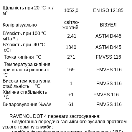
Щільність при 20 °C кг/
1052,0
EN ISO 12185
м³
світло-
Колір візуально
ВІЗУЕЛ
жовтий
В’язкість при 100 °C
2,41
ASTM D445
мПа * з
В’язкість при -40 °C
1340
ASTM D445
сСт
Точка кипіння °С
271
FMVSS 116
Температура кипіння
при вологій рівновазі
169
FMVSS 116
°С
Висока температурна
-1
FMVSS 116
стабільність °С
Хімічна стабільність
+1
FMVSS 116
°С
Випаровування %w/w
61
FMVSS 116
RAVENOL DOT 4 переваги застосування:
– бездоганна передача гальмівного зусилля протягом
усього терміну служби;