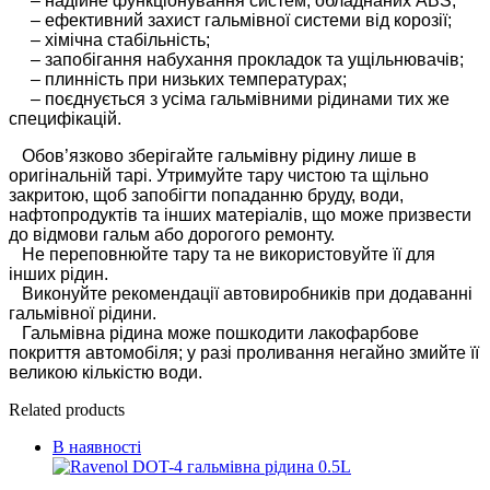
– надійне функціонування систем, обладнаних ABS;
– ефективний захист гальмівної системи від корозії;
– хімічна стабільність;
– запобігання набухання прокладок та ущільнювачів;
– плинність при низьких температурах;
– поєднується з усіма гальмівними рідинами тих же
специфікацій.
Обов’язково зберігайте гальмівну рідину лише в
оригінальній тарі. Утримуйте тару чистою та щільно
закритою, щоб запобігти попаданню бруду, води,
нафтопродуктів та інших матеріалів, що може призвести
до відмови гальм або дорогого ремонту.
Не переповнюйте тару та не використовуйте її для
інших рідин.
Виконуйте рекомендації автовиробників при додаванні
гальмівної рідини.
Гальмівна рідина може пошкодити лакофарбове
покриття автомобіля; у разі проливання негайно змийте її
великою кількістю води.
Related products
В наявності