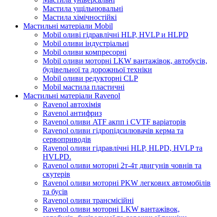
Мастила ущільнювальні
Мастила хімічностійкі
Мастильні матеріали Mobil
Mobil оливі гідравлічні HLP, HVLP и HLPD
Mobil оливи індустріальні
Mobil оливи компресорні
Mobil оливи моторні LKW вантажівок, автобусів,
будівельної та дорожньої техніки
Mobil оливи редукторні CLP
Mobil мастила пластичні
Мастильні матеріали Ravenol
Ravenol автохімія
Ravenol антифриз
Ravenol оливи ATF акпп і CVTF варіаторів
Ravenol оливи гідропідсилювачів керма та
сервоприводів
Ravenol оливи гідравлічні HLP, HLPD, HVLP та
HVLPD.
Ravenol оливи моторні 2т-4т двигунів човнів та
скутерів
Ravenol оливи моторні PKW легкових автомобілів
та бусів
Ravenol оливи трансмісійні
Ravenol оливи моторні LKW вантажівок,