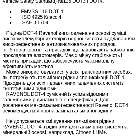
Vehicle Safety Standard) №116 DOT3 і DOT4.
FMVSS 116 DOT 4;
ISO 4925 Класс 4;
SAE J 1704.
Рідина DOT-4 Ravenol виготовлена ​​на основі суміші
високомолекулярних ефірів борної кислоти з додаванням
високоефективних антиокислювальних присадок,
інгібіторів корозії та присадок, що запобігають набуханню
прокладок та еластомерів. Має хімічну стабільність і
містить присадки, що забезпечують максимальну
ефективність мастила.
Може використовуватися у всіх транспортних засобах,
які потребують гальмівної рідини специфікації DOT 4.
Підходить для всіх гідравлічних гальмівних систем із
синтетичними рідинами.
RAVENOL DOT-4 сумісний із усіма відомими
гальмівними рідинами тієї ж специфікації. Для
досягнення максимальної ефективності Ravenol DOT4
рекомендується повна заміна гальмівної рідини.
Не допускається змішування гальмівної рідини
RAVENOL DOT 4 з рідинами для гальмівних систем на
мінеральній основі, наприклад, Citroen LHM+.