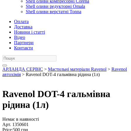
Shell оливи компресорні Corena
Shell оливи редукторні Omala
Shell оливи верстатні Tonna
Оплата
Доставка
Новини і статті
Відео
Партнери
Контакти
АРЛАНДА СЕРВІС
>
Мастильні матеріали Ravenol
>
Ravenol
автохімія
> Ravenol DOT-4 гальмівна рідина (1л)
Ravenol DOT-4 гальмівна
рідина (1л)
Немає в наявності
Арт.
1350601
Price:
500
грн