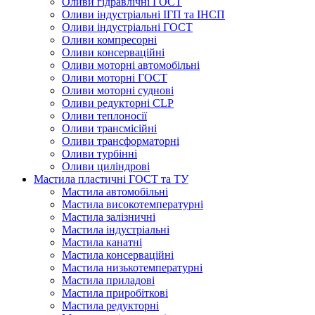
Оливи гідравлічні ГОСТ
Оливи індустріальні ІГП та ІНСП
Оливи індустріальні ГОСТ
Оливи компресорні
Оливи консерваційні
Оливи моторні автомобільні
Оливи моторні ГОСТ
Оливи моторні суднові
Оливи редукторні CLP
Оливи теплоносії
Оливи трансмісійні
Оливи трансформаторні
Оливи турбінні
Оливи циліндрові
Мастила пластичні ГОСТ та ТУ
Мастила автомобільні
Мастила високотемпературні
Мастила залізничні
Мастила індустріальні
Мастила канатні
Мастила консерваційні
Мастила низькотемпературні
Мастила приладові
Мастила приробіткові
Мастила редукторні