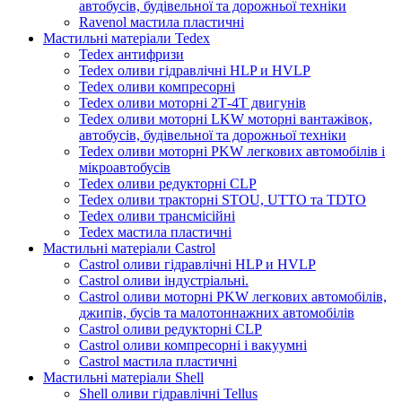
автобусів, будівельної та дорожньої техніки
Ravenol мастила пластичні
Мастильні матеріали Tedex
Tedex антифризи
Tedex оливи гідравлічні HLP и HVLP
Tedex оливи компресорні
Tedex оливи моторні 2Т-4Т двигунів
Tedex оливи моторні LKW моторні вантажівок,
автобусів, будівельної та дорожньої техніки
Tedex оливи моторні PKW легкових автомобілів і
мікроавтобусів
Tedex оливи редукторні CLP
Tedex оливи тракторні STOU, UTTO та TDTO
Tedex оливи трансмісійні
Tedex мастила пластичні
Мастильні матеріали Castrol
Castrol оливи гідравлічні HLP и HVLP
Castrol оливи індустріальні.
Castrol оливи моторні PKW легкових автомобілів,
джипів, бусів та малотоннажних автомобілів
Castrol оливи редукторні CLP
Castrol оливи компресорні і вакуумні
Castrol мастила пластичні
Мастильні матеріали Shell
Shell оливи гідравлічні Tellus