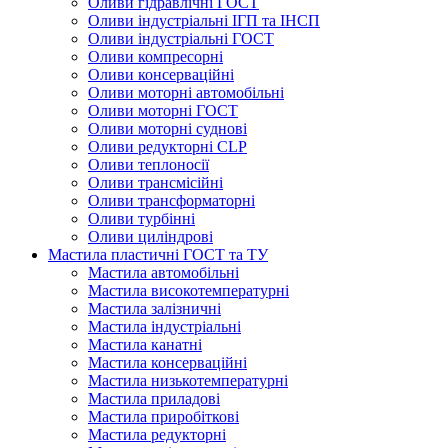
Оливи гідравлічні ГОСТ
Оливи індустріальні ІГП та ІНСП
Оливи індустріальні ГОСТ
Оливи компресорні
Оливи консерваційні
Оливи моторні автомобільні
Оливи моторні ГОСТ
Оливи моторні суднові
Оливи редукторні CLP
Оливи теплоносії
Оливи трансмісійні
Оливи трансформаторні
Оливи турбінні
Оливи циліндрові
Мастила пластичні ГОСТ та ТУ
Мастила автомобільні
Мастила високотемпературні
Мастила залізничні
Мастила індустріальні
Мастила канатні
Мастила консерваційні
Мастила низькотемпературні
Мастила приладові
Мастила приробіткові
Мастила редукторні