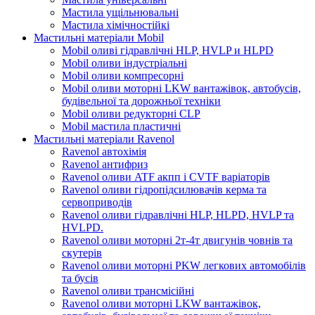
Мастила ущільнювальні
Мастила хімічностійкі
Мастильні матеріали Mobil
Mobil оливі гідравлічні HLP, HVLP и HLPD
Mobil оливи індустріальні
Mobil оливи компресорні
Mobil оливи моторні LKW вантажівок, автобусів,
будівельної та дорожньої техніки
Mobil оливи редукторні CLP
Mobil мастила пластичні
Мастильні матеріали Ravenol
Ravenol автохімія
Ravenol антифриз
Ravenol оливи ATF акпп і CVTF варіаторів
Ravenol оливи гідропідсилювачів керма та
сервоприводів
Ravenol оливи гідравлічні HLP, HLPD, HVLP та
HVLPD.
Ravenol оливи моторні 2т-4т двигунів човнів та
скутерів
Ravenol оливи моторні PKW легкових автомобілів
та бусів
Ravenol оливи трансмісійні
Ravenol оливи моторні LKW вантажівок,