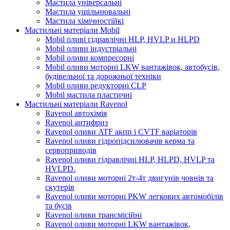
Мастила універсальні
Мастила ущільнювальні
Мастила хімічностійкі
Мастильні матеріали Mobil
Mobil оливі гідравлічні HLP, HVLP и HLPD
Mobil оливи індустріальні
Mobil оливи компресорні
Mobil оливи моторні LKW вантажівок, автобусів,
будівельної та дорожньої техніки
Mobil оливи редукторні CLP
Mobil мастила пластичні
Мастильні матеріали Ravenol
Ravenol автохімія
Ravenol антифриз
Ravenol оливи ATF акпп і CVTF варіаторів
Ravenol оливи гідропідсилювачів керма та
сервоприводів
Ravenol оливи гідравлічні HLP, HLPD, HVLP та
HVLPD.
Ravenol оливи моторні 2т-4т двигунів човнів та
скутерів
Ravenol оливи моторні PKW легкових автомобілів
та бусів
Ravenol оливи трансмісійні
Ravenol оливи моторні LKW вантажівок,