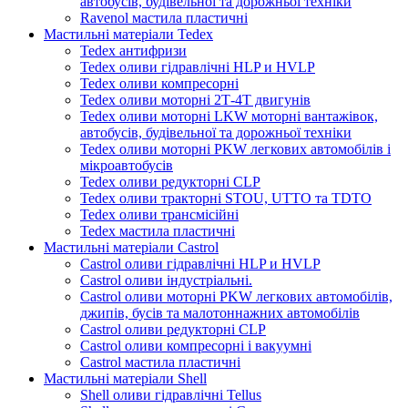
автобусів, будівельної та дорожньої техніки
Ravenol мастила пластичні
Мастильні матеріали Tedex
Tedex антифризи
Tedex оливи гідравлічні HLP и HVLP
Tedex оливи компресорні
Tedex оливи моторні 2Т-4Т двигунів
Tedex оливи моторні LKW моторні вантажівок,
автобусів, будівельної та дорожньої техніки
Tedex оливи моторні PKW легкових автомобілів і
мікроавтобусів
Tedex оливи редукторні CLP
Tedex оливи тракторні STOU, UTTO та TDTO
Tedex оливи трансмісійні
Tedex мастила пластичні
Мастильні матеріали Castrol
Castrol оливи гідравлічні HLP и HVLP
Castrol оливи індустріальні.
Castrol оливи моторні PKW легкових автомобілів,
джипів, бусів та малотоннажних автомобілів
Castrol оливи редукторні CLP
Castrol оливи компресорні і вакуумні
Castrol мастила пластичні
Мастильні матеріали Shell
Shell оливи гідравлічні Tellus