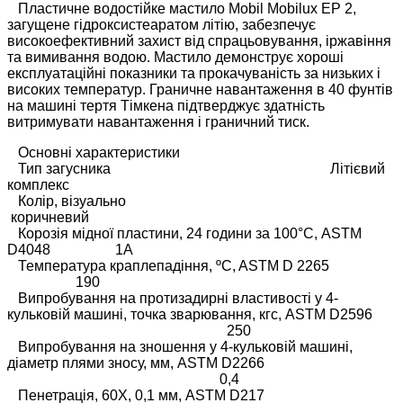
Пластичне водостійке мастило Mobil Mobilux EP 2,
загущене гідроксистеаратом літію, забезпечує
високоефективний захист від спрацьовування, іржавіння
та вимивання водою. Мастило демонструє хороші
експлуатаційні показники та прокачуваність за низьких і
високих температур. Граничне навантаження в 40 фунтів
на машині тертя Тімкена підтверджує здатність
витримувати навантаження і граничний тиск.
Основні характеристики
Тип загусника Літієвий
комплекс
Колір, візуально
коричневий
Корозія мідної пластини, 24 години за 100°С, ASTM
D4048 1A
Температура краплепадіння, ºC, ASTM D 2265
190
Випробування на протизадирні властивості у 4-
кульковій машині, точка зварювання, кгс, ASTM D2596
250
Випробування на зношення у 4-кульковій машині,
діаметр плями зносу, мм, ASTM D2266
0,4
Пенетрація, 60Х, 0,1 мм, ASTM D217