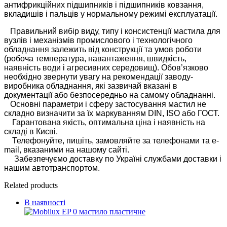
антифрикційних підшипників і підшипників ковзання,
вкладишів і пальців у нормальному режимі експлуатації.
Правильний вибір виду, типу і консистенції мастила для
вузлів і механізмів промислового і технологічного
обладнання залежить від конструкції та умов роботи
(робоча температура, навантаження, швидкість,
наявність води і агресивних середовищ). Обов’язково
необхідно звернути увагу на рекомендації заводу-
виробника обладнання, які зазвичай вказані в
документації або безпосередньо на самому обладнанні.
Основні параметри і сферу застосування мастил не
складно визначити за їх маркуванням DIN, ISO або ГОСТ.
Гарантована якість, оптимальна ціна і наявність на
складі в Києві.
Телефонуйте, пишіть, замовляйте за телефонами та e-
mail, вказаними на нашому сайті.
Забезпечуємо доставку по Україні службами доставки і
нашим автотранспортом.
Related products
В наявності