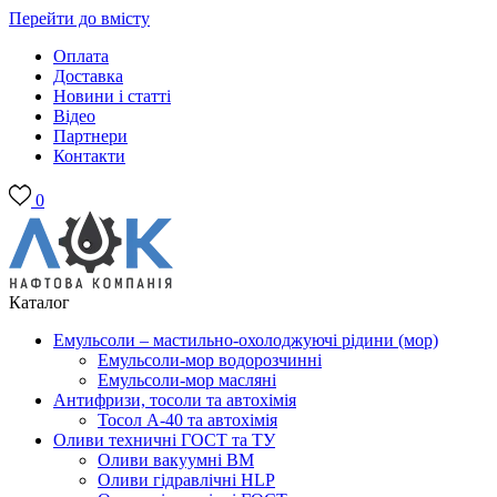
Перейти до вмісту
Оплата
Доставка
Новини і статті
Відео
Партнери
Контакти
0
Каталог
Емульсоли – мастильно-охолоджуючі рідини (мор)
Емульсоли-мор водорозчинні
Емульсоли-мор масляні
Антифризи, тосоли та автохімія
Тосол А-40 та автохімія
Оливи техничні ГОСТ та ТУ
Оливи вакуумні ВМ
Оливи гідравлічні HLP