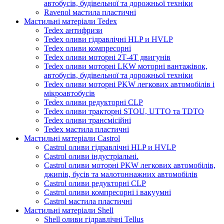
автобусів, будівельної та дорожньої техніки
Ravenol мастила пластичні
Мастильні матеріали Tedex
Tedex антифризи
Tedex оливи гідравлічні HLP и HVLP
Tedex оливи компресорні
Tedex оливи моторні 2Т-4Т двигунів
Tedex оливи моторні LKW моторні вантажівок,
автобусів, будівельної та дорожньої техніки
Tedex оливи моторні PKW легкових автомобілів і
мікроавтобусів
Tedex оливи редукторні CLP
Tedex оливи тракторні STOU, UTTO та TDTO
Tedex оливи трансмісійні
Tedex мастила пластичні
Мастильні матеріали Castrol
Castrol оливи гідравлічні HLP и HVLP
Castrol оливи індустріальні.
Castrol оливи моторні PKW легкових автомобілів,
джипів, бусів та малотоннажних автомобілів
Castrol оливи редукторні CLP
Castrol оливи компресорні і вакуумні
Castrol мастила пластичні
Мастильні матеріали Shell
Shell оливи гідравлічні Tellus