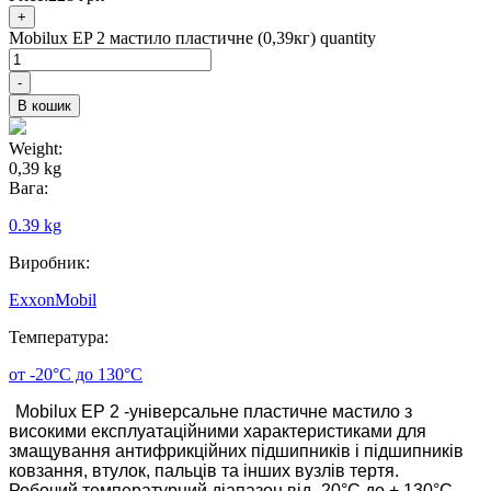
+
Mobilux EP 2 мастило пластичне (0,39кг) quantity
-
В кошик
Weight:
0,39 kg
Вага:
0.39 kg
Виробник:
ExxonMobil
Температура:
от -20°С до 130°С
Mobilux EP 2 -універсальне пластичне мастило з
високими експлуатаційними характеристиками для
змащування антифрикційних підшипників і підшипників
ковзання, втулок, пальців та інших вузлів тертя.
Робочий температурний діапазон від -20°С до + 130°С,