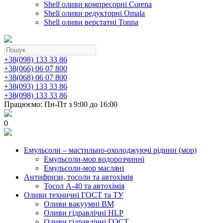
Shell оливи компресорні Corena
Shell оливи редукторні Omala
Shell оливи верстатні Tonna
+38(098) 133 33 86
+38(066) 06 07 800
+38(068) 06 07 800
+38(093) 133 33 86
+38(098) 133 33 86
Працюємо: Пн-Пт з 9:00 до 16:00
0
Емульсоли – мастильно-охолоджуючі рідини (мор)
Емульсоли-мор водорозчинні
Емульсоли-мор масляні
Антифризи, тосоли та автохімія
Тосол А-40 та автохімія
Оливи техничні ГОСТ та ТУ
Оливи вакуумні ВМ
Оливи гідравлічні HLP
Оливи гідравлічні ГОСТ