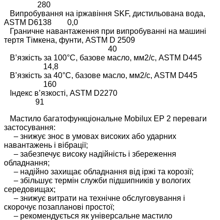
280
Випробування на іржавіння SKF, дистильована вода,
ASTM D6138 0,0
Граничне навантаження при випробуванні на машині
тертя Тімкена, фунти, ASTM D 2509
40
В’язкість за 100°C, базове масло, мм2/с, ASTM D445
14,8
В’язкість за 40°C, базове масло, мм2/с, ASTM D445
160
Індекс в’язкості, ASTM D2270
91
Мастило багатофункціональне Mobilux EP 2 переваги
застосування:
– знижує знос в умовах високих або ударних
навантажень і вібрації;
– забезпечує високу надійність і збереження
обладнання;
– надійно захищає обладнання від іржі та корозії;
– збільшує термін служби підшипників у вологих
середовищах;
– знижує витрати на технічне обслуговування і
скорочує позапланові простої;
– рекомендується як універсальне мастило