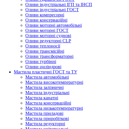
Оливи індустріальні ІГП та ІНСП
Оливи індустріальні ГОСТ
Оливи компресорні
Оливи консерваційні
Оливи моторні автомобільні
Оливи моторні ГОСТ
Оливи моторні суднові
Оливи редукторні CLP
Оливи теплоносії
Оливи трансмісійні
Оливи трансформаторні
Оливи турбінні
Оливи циліндрові
Мастила пластичні ГОСТ та ТУ
Мастила автомобільні
Мастила високотемпературні
Мастила залізничні
Мастила індустріальні
Мастила канатні
Мастила консерваційні
Мастила низькотемпературні
Мастила приладові
Мастила приробіткові
Мастила редукторні
Мастила універсальні