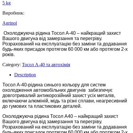
5 kg
Виробник:
Agrinol
Охолоджуюча рідина Тосол А-40 – найкращий захист
Вашого двигуна від замерзання та перегріву.
Розрахований на експлуатацію без заміни та додавання
будь-яких присадок протягом 60 000 км або протягом 2-х
років.
Category:
Тосол А-40 та автохімія
Description
Тосол А-40-рідина синього кольору для систем
охолодження автомобільних двигунів забезпечує
довготривалий антикорозійний захист усіх металів,
включаючи алюміній, мідь та різні сплави, неагресивний
до гумових та пластикових деталей.
Охолоджуюча рідина Тосол А40 – найкращий захист
Вашого двигуна від замерзання та перегріву.
Розрахований на експлуатацію без заміни та додавання
будь-яких присадок протягом 60 000 км або протягом 2-х