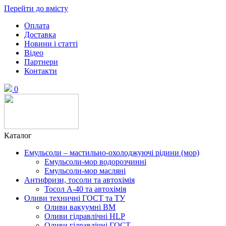
Перейти до вмісту
Оплата
Доставка
Новини і статті
Відео
Партнери
Контакти
0
Каталог
Емульсоли – мастильно-охолоджуючі рідини (мор)
Емульсоли-мор водорозчинні
Емульсоли-мор масляні
Антифризи, тосоли та автохімія
Тосол А-40 та автохімія
Оливи техничні ГОСТ та ТУ
Оливи вакуумні ВМ
Оливи гідравлічні HLP
Оливи гідравлічні ГОСТ