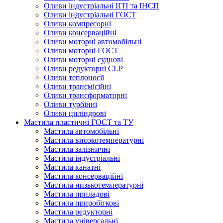
Оливи індустріальні ІГП та ІНСП
Оливи індустріальні ГОСТ
Оливи компресорні
Оливи консерваційні
Оливи моторні автомобільні
Оливи моторні ГОСТ
Оливи моторні суднові
Оливи редукторні CLP
Оливи теплоносії
Оливи трансмісійні
Оливи трансформаторні
Оливи турбінні
Оливи циліндрові
Мастила пластичні ГОСТ та ТУ
Мастила автомобільні
Мастила високотемпературні
Мастила залізничні
Мастила індустріальні
Мастила канатні
Мастила консерваційні
Мастила низькотемпературні
Мастила приладові
Мастила приробіткові
Мастила редукторні
Мастила універсальні