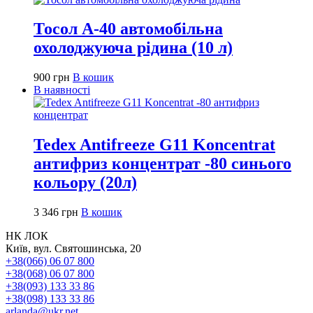
Тосол А-40 автомобільна
охолоджуюча рідина (10 л)
900
грн
В кошик
В наявності
Tedex Antifreeze G11 Koncentrat
антифриз концентрат -80 синього
кольору (20л)
3 346
грн
В кошик
НК ЛОК
Київ, вул. Святошинська, 20
+38(066) 06 07 800
+38(068) 06 07 800
+38(093) 133 33 86
+38(098) 133 33 86
arlanda@ukr.net