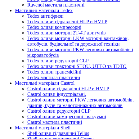
Ravenol мастила пластичні
Мастильні матеріали Tedex
Tedex антифризи
Tedex оливи гідравлічні HLP и HVLP
Tedex оливи компресорні
Tedex оливи моторні 2Т-4Т двигунів
Tedex оливи моторні LKW моторні вантажівок,
автобусів, будівельної та дорожньої техніки
Tedex оливи моторні PKW легкових автомобілів і
мікроавтобусів
Tedex оливи редукторні CLP
Tedex оливи тракторні STOU, UTTO та TDTO
Tedex оливи трансмісійні
Tedex мастила пластичні
Мастильні матеріали Castrol
Castrol оливи гідравлічні HLP и HVLP
Castrol оливи індустріальні.
Castrol оливи моторні PKW легкових автомобілів,
джипів, бусів та малотоннажних автомобілів
Castrol оливи редукторні CLP
Castrol оливи компресорні і вакуумні
Castrol мастила пластичні
Мастильні матеріали Shell
Shell оливи гідравлічні Tellus
Shell оливи компресорні Corena