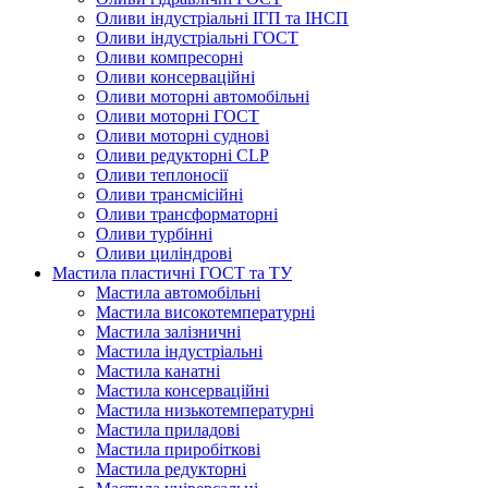
Оливи індустріальні ІГП та ІНСП
Оливи індустріальні ГОСТ
Оливи компресорні
Оливи консерваційні
Оливи моторні автомобільні
Оливи моторні ГОСТ
Оливи моторні суднові
Оливи редукторні CLP
Оливи теплоносії
Оливи трансмісійні
Оливи трансформаторні
Оливи турбінні
Оливи циліндрові
Мастила пластичні ГОСТ та ТУ
Мастила автомобільні
Мастила високотемпературні
Мастила залізничні
Мастила індустріальні
Мастила канатні
Мастила консерваційні
Мастила низькотемпературні
Мастила приладові
Мастила приробіткові
Мастила редукторні