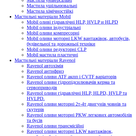
Мастила універсальні
Мастила ущільнювальні
Мастила хімічностійкі
Мастильні матеріали Mobil
Mobil оливі гідравлічні HLP, HVLP и HLPD
Mobil оливи індустріальні
Mobil оливи компресорні
Mobil оливи моторні LKW вантажівок, автобусів,
будівельної та дорожньої техніки
Mobil оливи редукторні CLP
Mobil мастила пластичні
Мастильні матеріали Ravenol
Ravenol автохімія
Ravenol антифриз
Ravenol оливи ATF акпп і CVTF варіаторів
Ravenol оливи гідропідсилювачів керма та
сервоприводів
Ravenol оливи гідравлічні HLP, HLPD, HVLP та
HVLPD.
Ravenol оливи моторні 2т-4т двигунів човнів та
скутерів
Ravenol оливи моторні PKW легкових автомобілів
та бусів
Ravenol оливи трансмісійні
Ravenol оливи моторні LKW вантажівок,