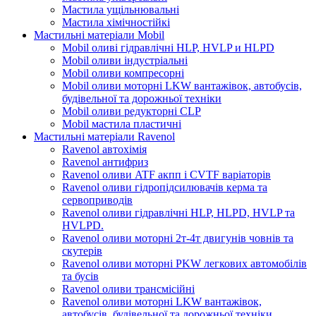
Мастила ущільнювальні
Мастила хімічностійкі
Мастильні матеріали Mobil
Mobil оливі гідравлічні HLP, HVLP и HLPD
Mobil оливи індустріальні
Mobil оливи компресорні
Mobil оливи моторні LKW вантажівок, автобусів,
будівельної та дорожньої техніки
Mobil оливи редукторні CLP
Mobil мастила пластичні
Мастильні матеріали Ravenol
Ravenol автохімія
Ravenol антифриз
Ravenol оливи ATF акпп і CVTF варіаторів
Ravenol оливи гідропідсилювачів керма та
сервоприводів
Ravenol оливи гідравлічні HLP, HLPD, HVLP та
HVLPD.
Ravenol оливи моторні 2т-4т двигунів човнів та
скутерів
Ravenol оливи моторні PKW легкових автомобілів
та бусів
Ravenol оливи трансмісійні
Ravenol оливи моторні LKW вантажівок,
автобусів, будівельної та дорожньої техніки