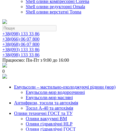
Shell оливи компресорні Corena
Shell оливи редукторні Omala
Shell оливи верстатні Tonna
+38(098) 133 33 86
+38(066) 06 07 800
+38(068) 06 07 800
+38(093) 133 33 86
+38(098) 133 33 86
Працюємо: Пн-Пт з 9:00 до 16:00
0
Емульсоли – мастильно-охолоджуючі рідини (мор)
Емульсоли-мор водорозчинні
Емульсоли-мор масляні
Антифризи, тосоли та автохімія
Тосол А-40 та автохімія
Оливи техничні ГОСТ та ТУ
Оливи вакуумні ВМ
Оливи гідравлічні HLP
Оливи гідравлічні ГОСТ