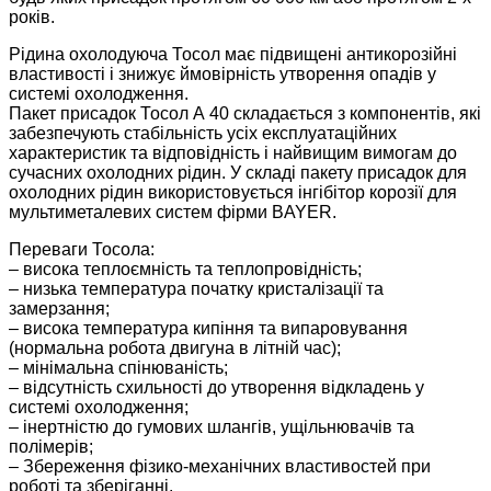
років.
Рідина охолодуюча Тосол має підвищені антикорозійні
властивості і знижує ймовірність утворення опадів у
системі охолодження.
Пакет присадок Тосол А 40 складається з компонентів, які
забезпечують стабільність усіх експлуатаційних
характеристик та відповідність і найвищим вимогам до
сучасних охолодних рідин. У складі пакету присадок для
охолодних рідин використовується інгібітор корозії для
мультиметалевих систем фірми BAYER.
Переваги Тосола:
– висока теплоємність та теплопровідність;
– низька температура початку кристалізації та
замерзання;
– висока температура кипіння та випаровування
(нормальна робота двигуна в літній час);
– мінімальна спінюваність;
– відсутність схильності до утворення відкладень у
системі охолодження;
– інертністю до гумових шлангів, ущільнювачів та
полімерів;
– Збереження фізико-механічних властивостей при
роботі та зберіганні.