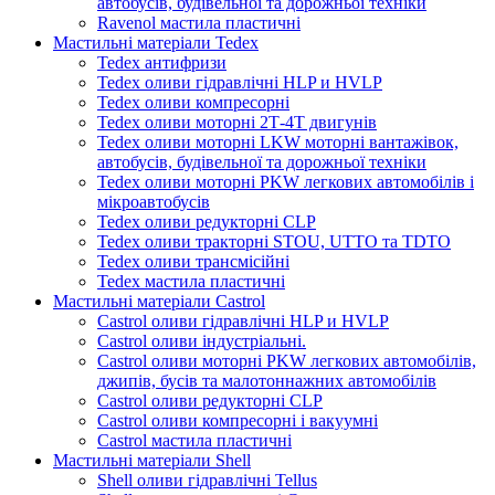
автобусів, будівельної та дорожньої техніки
Ravenol мастила пластичні
Мастильні матеріали Tedex
Tedex антифризи
Tedex оливи гідравлічні HLP и HVLP
Tedex оливи компресорні
Tedex оливи моторні 2Т-4Т двигунів
Tedex оливи моторні LKW моторні вантажівок,
автобусів, будівельної та дорожньої техніки
Tedex оливи моторні PKW легкових автомобілів і
мікроавтобусів
Tedex оливи редукторні CLP
Tedex оливи тракторні STOU, UTTO та TDTO
Tedex оливи трансмісійні
Tedex мастила пластичні
Мастильні матеріали Castrol
Castrol оливи гідравлічні HLP и HVLP
Castrol оливи індустріальні.
Castrol оливи моторні PKW легкових автомобілів,
джипів, бусів та малотоннажних автомобілів
Castrol оливи редукторні CLP
Castrol оливи компресорні і вакуумні
Castrol мастила пластичні
Мастильні матеріали Shell
Shell оливи гідравлічні Tellus