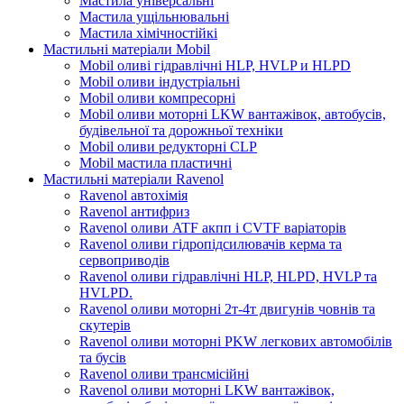
Мастила універсальні
Мастила ущільнювальні
Мастила хімічностійкі
Мастильні матеріали Mobil
Mobil оливі гідравлічні HLP, HVLP и HLPD
Mobil оливи індустріальні
Mobil оливи компресорні
Mobil оливи моторні LKW вантажівок, автобусів,
будівельної та дорожньої техніки
Mobil оливи редукторні CLP
Mobil мастила пластичні
Мастильні матеріали Ravenol
Ravenol автохімія
Ravenol антифриз
Ravenol оливи ATF акпп і CVTF варіаторів
Ravenol оливи гідропідсилювачів керма та
сервоприводів
Ravenol оливи гідравлічні HLP, HLPD, HVLP та
HVLPD.
Ravenol оливи моторні 2т-4т двигунів човнів та
скутерів
Ravenol оливи моторні PKW легкових автомобілів
та бусів
Ravenol оливи трансмісійні
Ravenol оливи моторні LKW вантажівок,