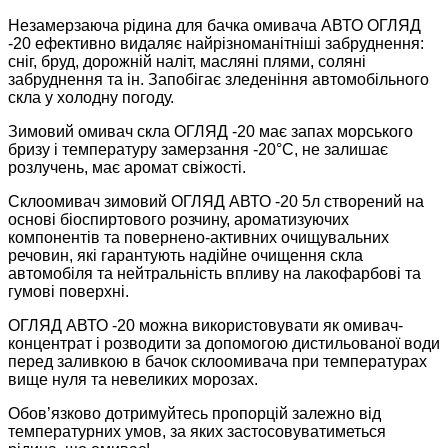
Незамерзаюча рідина для бачка омивача АВТО ОГЛЯД
-20 ефективно видаляє найрізноманітніші забруднення:
сніг, бруд, дорожній наліт, масляні плями, соляні
забруднення та ін. Запобігає зледеніння автомобільного
скла у холодну погоду.
Зимовий омивач скла ОГЛЯД -20 має запах морського
бризу і температуру замерзання -20°С, не залишає
розлучень, має аромат свіжості.
Склоомивач зимовий ОГЛЯД АВТО -20 5л створений на
основі біоспиртового розчину, ароматизуючих
компонентів та повернено-активних очищувальних
речовин, які гарантують надійне очищення скла
автомобіля та нейтральність впливу на лакофарбові та
гумові поверхні.
ОГЛЯД АВТО -20 можна використовувати як омивач-
концентрат і розводити за допомогою дистильованої води
перед заливкою в бачок склоомивача при температурах
вище нуля та невеликих морозах.
Обов’язково дотримуйтесь пропорцій залежно від
температурних умов, за яких застосовуватиметься