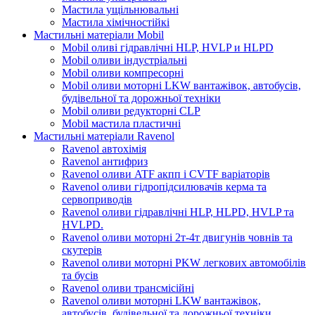
Мастила ущільнювальні
Мастила хімічностійкі
Мастильні матеріали Mobil
Mobil оливі гідравлічні HLP, HVLP и HLPD
Mobil оливи індустріальні
Mobil оливи компресорні
Mobil оливи моторні LKW вантажівок, автобусів,
будівельної та дорожньої техніки
Mobil оливи редукторні CLP
Mobil мастила пластичні
Мастильні матеріали Ravenol
Ravenol автохімія
Ravenol антифриз
Ravenol оливи ATF акпп і CVTF варіаторів
Ravenol оливи гідропідсилювачів керма та
сервоприводів
Ravenol оливи гідравлічні HLP, HLPD, HVLP та
HVLPD.
Ravenol оливи моторні 2т-4т двигунів човнів та
скутерів
Ravenol оливи моторні PKW легкових автомобілів
та бусів
Ravenol оливи трансмісійні
Ravenol оливи моторні LKW вантажівок,
автобусів, будівельної та дорожньої техніки