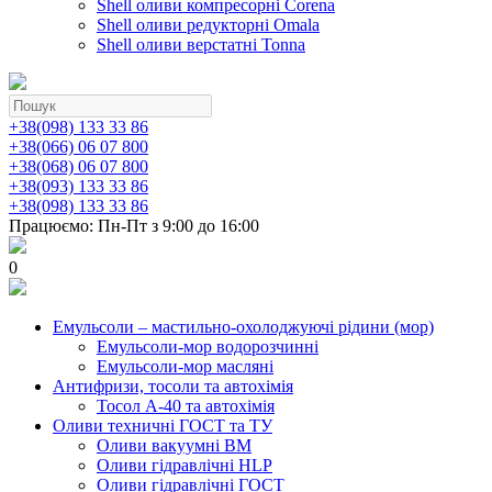
Shell оливи компресорні Corena
Shell оливи редукторні Omala
Shell оливи верстатні Tonna
+38(098) 133 33 86
+38(066) 06 07 800
+38(068) 06 07 800
+38(093) 133 33 86
+38(098) 133 33 86
Працюємо: Пн-Пт з 9:00 до 16:00
0
Емульсоли – мастильно-охолоджуючі рідини (мор)
Емульсоли-мор водорозчинні
Емульсоли-мор масляні
Антифризи, тосоли та автохімія
Тосол А-40 та автохімія
Оливи техничні ГОСТ та ТУ
Оливи вакуумні ВМ
Оливи гідравлічні HLP
Оливи гідравлічні ГОСТ