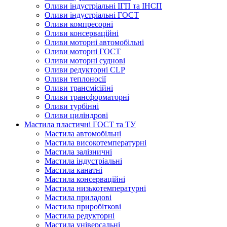
Оливи індустріальні ІГП та ІНСП
Оливи індустріальні ГОСТ
Оливи компресорні
Оливи консерваційні
Оливи моторні автомобільні
Оливи моторні ГОСТ
Оливи моторні суднові
Оливи редукторні CLP
Оливи теплоносії
Оливи трансмісійні
Оливи трансформаторні
Оливи турбінні
Оливи циліндрові
Мастила пластичні ГОСТ та ТУ
Мастила автомобільні
Мастила високотемпературні
Мастила залізничні
Мастила індустріальні
Мастила канатні
Мастила консерваційні
Мастила низькотемпературні
Мастила приладові
Мастила приробіткові
Мастила редукторні
Мастила універсальні