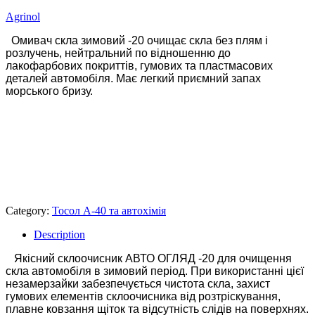
Agrinol
Омивач скла зимовий -20 очищає скла без плям і
розлучень, нейтральний по відношенню до
лакофарбових покриттів, гумових та пластмасових
деталей автомобіля. Має легкий приємний запах
морського бризу.
Category:
Тосол А-40 та автохімія
Description
Якісний склоочисник АВТО ОГЛЯД -20 для очищення
скла автомобіля в зимовий період. При використанні цієї
незамерзайки забезпечується чистота скла, захист
гумових елементів склоочисника від розтріскування,
плавне ковзання щіток та відсутність слідів на поверхнях.