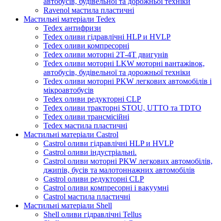
автобусів, будівельної та дорожньої техніки
Ravenol мастила пластичні
Мастильні матеріали Tedex
Tedex антифризи
Tedex оливи гідравлічні HLP и HVLP
Tedex оливи компресорні
Tedex оливи моторні 2Т-4Т двигунів
Tedex оливи моторні LKW моторні вантажівок,
автобусів, будівельної та дорожньої техніки
Tedex оливи моторні PKW легкових автомобілів і
мікроавтобусів
Tedex оливи редукторні CLP
Tedex оливи тракторні STOU, UTTO та TDTO
Tedex оливи трансмісійні
Tedex мастила пластичні
Мастильні матеріали Castrol
Castrol оливи гідравлічні HLP и HVLP
Castrol оливи індустріальні.
Castrol оливи моторні PKW легкових автомобілів,
джипів, бусів та малотоннажних автомобілів
Castrol оливи редукторні CLP
Castrol оливи компресорні і вакуумні
Castrol мастила пластичні
Мастильні матеріали Shell
Shell оливи гідравлічні Tellus