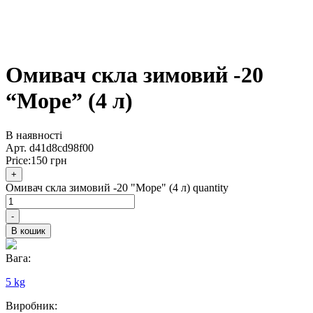
Омивач скла зимовий -20
“Море” (4 л)
В наявності
Арт.
d41d8cd98f00
Price:
150
грн
+
Омивач скла зимовий -20 "Море" (4 л) quantity
-
В кошик
Вага:
5 kg
Виробник: