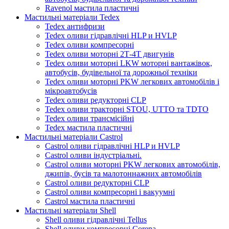
Ravenol мастила пластичні
Мастильні матеріали Tedex
Tedex антифризи
Tedex оливи гідравлічні HLP и HVLP
Tedex оливи компресорні
Tedex оливи моторні 2Т-4Т двигунів
Tedex оливи моторні LKW моторні вантажівок,
автобусів, будівельної та дорожньої техніки
Tedex оливи моторні PKW легкових автомобілів і
мікроавтобусів
Tedex оливи редукторні CLP
Tedex оливи тракторні STOU, UTTO та TDTO
Tedex оливи трансмісійні
Tedex мастила пластичні
Мастильні матеріали Castrol
Castrol оливи гідравлічні HLP и HVLP
Castrol оливи індустріальні.
Castrol оливи моторні PKW легкових автомобілів,
джипів, бусів та малотоннажних автомобілів
Castrol оливи редукторні CLP
Castrol оливи компресорні і вакуумні
Castrol мастила пластичні
Мастильні матеріали Shell
Shell оливи гідравлічні Tellus
Shell оливи компресорні Corena