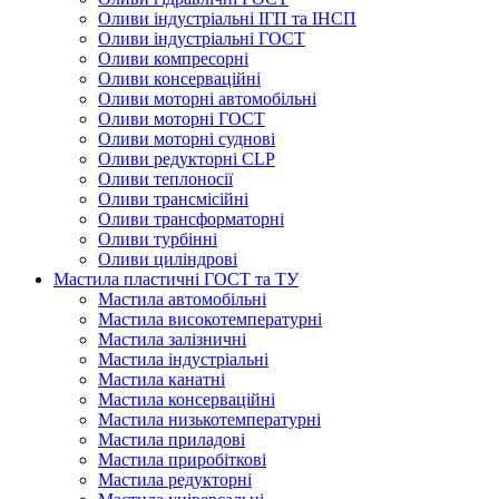
Оливи індустріальні ІГП та ІНСП
Оливи індустріальні ГОСТ
Оливи компресорні
Оливи консерваційні
Оливи моторні автомобільні
Оливи моторні ГОСТ
Оливи моторні суднові
Оливи редукторні CLP
Оливи теплоносії
Оливи трансмісійні
Оливи трансформаторні
Оливи турбінні
Оливи циліндрові
Мастила пластичні ГОСТ та ТУ
Мастила автомобільні
Мастила високотемпературні
Мастила залізничні
Мастила індустріальні
Мастила канатні
Мастила консерваційні
Мастила низькотемпературні
Мастила приладові
Мастила приробіткові
Мастила редукторні