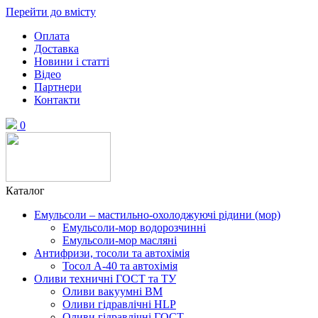
Перейти до вмісту
Оплата
Доставка
Новини і статті
Відео
Партнери
Контакти
0
Каталог
Емульсоли – мастильно-охолоджуючі рідини (мор)
Емульсоли-мор водорозчинні
Емульсоли-мор масляні
Антифризи, тосоли та автохімія
Тосол А-40 та автохімія
Оливи техничні ГОСТ та ТУ
Оливи вакуумні ВМ
Оливи гідравлічні HLP
Оливи гідравлічні ГОСТ