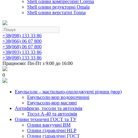
Shell оливи компресорні Corena
Shell оливи редукторні Omala
Shell оливи верстатні Tonna
+38(098) 133 33 86
+38(066) 06 07 800
+38(068) 06 07 800
+38(093) 133 33 86
+38(098) 133 33 86
Працюємо: Пн-Пт з 9:00 до 16:00
0
Емульсоли – мастильно-охолоджуючі рідини (мор)
Емульсоли-мор водорозчинні
Емульсоли-мор масляні
Антифризи, тосоли та автохімія
Тосол А-40 та автохімія
Оливи техничні ГОСТ та ТУ
Оливи вакуумні ВМ
Оливи гідравлічні HLP
Оливи гідравлічні ГОСТ