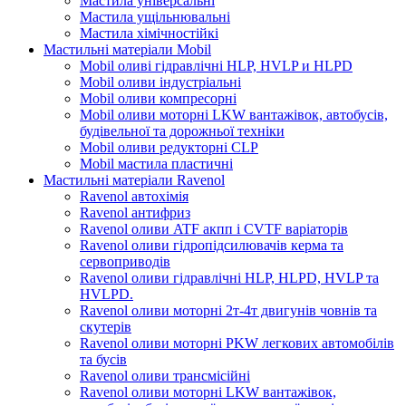
Мастила універсальні
Мастила ущільнювальні
Мастила хімічностійкі
Мастильні матеріали Mobil
Mobil оливі гідравлічні HLP, HVLP и HLPD
Mobil оливи індустріальні
Mobil оливи компресорні
Mobil оливи моторні LKW вантажівок, автобусів,
будівельної та дорожньої техніки
Mobil оливи редукторні CLP
Mobil мастила пластичні
Мастильні матеріали Ravenol
Ravenol автохімія
Ravenol антифриз
Ravenol оливи ATF акпп і CVTF варіаторів
Ravenol оливи гідропідсилювачів керма та
сервоприводів
Ravenol оливи гідравлічні HLP, HLPD, HVLP та
HVLPD.
Ravenol оливи моторні 2т-4т двигунів човнів та
скутерів
Ravenol оливи моторні PKW легкових автомобілів
та бусів
Ravenol оливи трансмісійні
Ravenol оливи моторні LKW вантажівок,