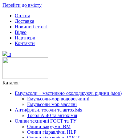
Перейти до вмісту
Оплата
Доставка
Новини і статті
Відео
Партнери
Контакти
0
Каталог
Емульсоли – мастильно-охолоджуючі рідини (мор)
Емульсоли-мор водорозчинні
Емульсоли-мор масляні
Антифризи, тосоли та автохімія
Тосол А-40 та автохімія
Оливи техничні ГОСТ та ТУ
Оливи вакуумні ВМ
Оливи гідравлічні HLP
Оливи гідравлічні ГОСТ