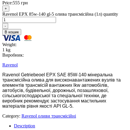
Price:
555
грн
+
Ravenol EPX 85w-140 gl-5 олива трансмісійна (1л) quantity
-
В кошик
Weight:
1 kg
Виробник:
Ravenol
Ravenol Getriebeoel EPX SAE 85W-140 мінеральна
трансмісійна олива для високонавантажених вузлів та
елементів трансмісій вантажних lkw автомобілів,
автобусів, будівельної, дорожньої, позашляхової,
сільськогосподарської та спеціальної техніки, де
виробник рекомендує застосування мастильних
матеріалів рівня якості API GL-5.
Category:
Ravenol оливи трансмісійні
Description