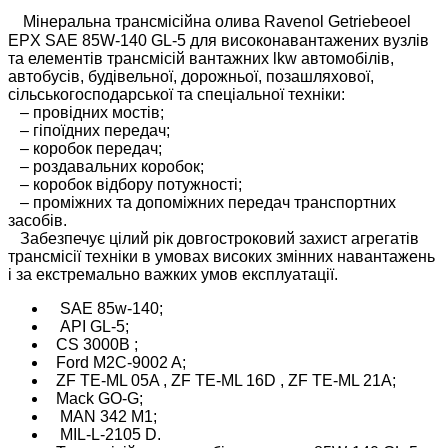
Мінеральна трансмісійна олива Ravenol Getriebeoel
EPX SAE 85W-140 GL-5 для високонавантажених вузлів
та елементів трансмісій вантажних lkw автомобілів,
автобусів, будівельної, дорожньої, позашляхової,
сільськогосподарської та спеціальної техніки:
– провідних мостів;
– гіпоїдних передач;
– коробок передач;
– роздавальних коробок;
– коробок відбору потужності;
– проміжних та допоміжних передач транспортних
засобів.
Забезпечує цілий рік довгостроковий захист агрегатів
трансмісії техніки в умовах високих змінних навантажень
і
за екстремально важких умов експлуатації.
SAE 85w-140;
API GL-5;
CS 3000B ;
Ford M2C-9002 A;
ZF TE-ML 05A , ZF TE-ML 16D , ZF TE-ML 21A;
Mack GO-G;
MAN 342 M1;
MIL-L-2105 D.