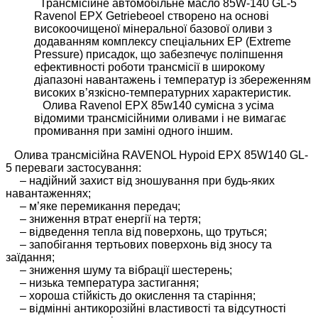
Трансмісійне автомобільне масло 85W-140 GL-5
Ravenol EPX Getriebeoel створено на основі
високоочищеної мінеральної базової оливи з
додаванням комплексу спеціальних EP (Extreme
Pressure) присадок, що забезпечує поліпшення
ефективності роботи трансмісії в широкому
діапазоні навантажень і температур із збереженням
високих в’язкісно-температурних характеристик.
Олива Ravenol EPX 85w140 сумісна з усіма
відомими трансмісійними оливами і не вимагає
промивання при заміні одного іншим.
Олива трансмісійна RAVENOL Hypoid EPX 85W140 GL-
5 переваги застосування:
– надійний захист від зношування при будь-яких
навантаженнях;
– м’яке перемикання передач;
– зниження втрат енергії на тертя;
– відведення тепла від поверхонь, що труться;
– запобігання тертьових поверхонь від зносу та
заїдання;
– зниження шуму та вібрації шестерень;
– низька температура застигання;
– хороша стійкість до окислення та старіння;
– відмінні антикорозійні властивості та відсутності