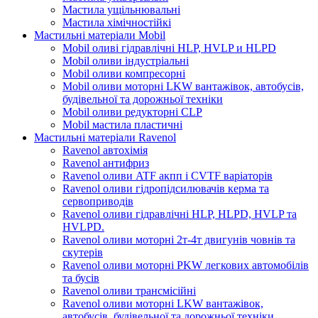
Мастила ущільнювальні
Мастила хімічностійкі
Мастильні матеріали Mobil
Mobil оливі гідравлічні HLP, HVLP и HLPD
Mobil оливи індустріальні
Mobil оливи компресорні
Mobil оливи моторні LKW вантажівок, автобусів,
будівельної та дорожньої техніки
Mobil оливи редукторні CLP
Mobil мастила пластичні
Мастильні матеріали Ravenol
Ravenol автохімія
Ravenol антифриз
Ravenol оливи ATF акпп і CVTF варіаторів
Ravenol оливи гідропідсилювачів керма та
сервоприводів
Ravenol оливи гідравлічні HLP, HLPD, HVLP та
HVLPD.
Ravenol оливи моторні 2т-4т двигунів човнів та
скутерів
Ravenol оливи моторні PKW легкових автомобілів
та бусів
Ravenol оливи трансмісійні
Ravenol оливи моторні LKW вантажівок,
автобусів, будівельної та дорожньої техніки