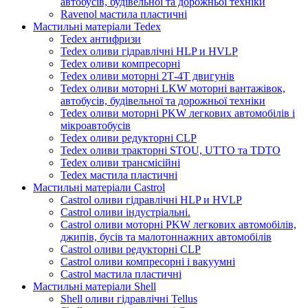
автобусів, будівельної та дорожньої техніки
Ravenol мастила пластичні
Мастильні матеріали Tedex
Tedex антифризи
Tedex оливи гідравлічні HLP и HVLP
Tedex оливи компресорні
Tedex оливи моторні 2Т-4Т двигунів
Tedex оливи моторні LKW моторні вантажівок,
автобусів, будівельної та дорожньої техніки
Tedex оливи моторні PKW легкових автомобілів і
мікроавтобусів
Tedex оливи редукторні CLP
Tedex оливи тракторні STOU, UTTO та TDTO
Tedex оливи трансмісійні
Tedex мастила пластичні
Мастильні матеріали Castrol
Castrol оливи гідравлічні HLP и HVLP
Castrol оливи індустріальні.
Castrol оливи моторні PKW легкових автомобілів,
джипів, бусів та малотоннажних автомобілів
Castrol оливи редукторні CLP
Castrol оливи компресорні і вакуумні
Castrol мастила пластичні
Мастильні матеріали Shell
Shell оливи гідравлічні Tellus