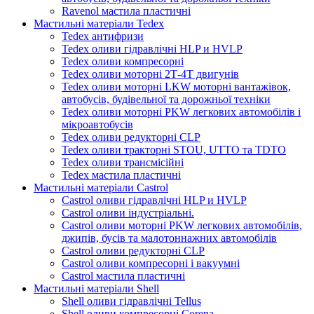
Ravenol мастила пластичні
Мастильні матеріали Tedex
Tedex антифризи
Tedex оливи гідравлічні HLP и HVLP
Tedex оливи компресорні
Tedex оливи моторні 2Т-4Т двигунів
Tedex оливи моторні LKW моторні вантажівок,
автобусів, будівельної та дорожньої техніки
Tedex оливи моторні PKW легкових автомобілів і
мікроавтобусів
Tedex оливи редукторні CLP
Tedex оливи тракторні STOU, UTTO та TDTO
Tedex оливи трансмісійні
Tedex мастила пластичні
Мастильні матеріали Castrol
Castrol оливи гідравлічні HLP и HVLP
Castrol оливи індустріальні.
Castrol оливи моторні PKW легкових автомобілів,
джипів, бусів та малотоннажних автомобілів
Castrol оливи редукторні CLP
Castrol оливи компресорні і вакуумні
Castrol мастила пластичні
Мастильні матеріали Shell
Shell оливи гідравлічні Tellus
Shell оливи компресорні Corena