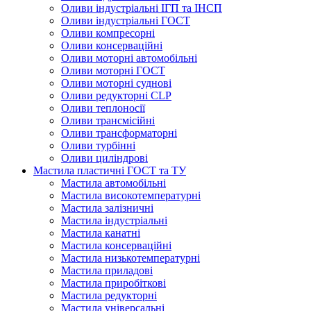
Оливи індустріальні ІГП та ІНСП
Оливи індустріальні ГОСТ
Оливи компресорні
Оливи консерваційні
Оливи моторні автомобільні
Оливи моторні ГОСТ
Оливи моторні суднові
Оливи редукторні CLP
Оливи теплоносії
Оливи трансмісійні
Оливи трансформаторні
Оливи турбінні
Оливи циліндрові
Мастила пластичні ГОСТ та ТУ
Мастила автомобільні
Мастила високотемпературні
Мастила залізничні
Мастила індустріальні
Мастила канатні
Мастила консерваційні
Мастила низькотемпературні
Мастила приладові
Мастила приробіткові
Мастила редукторні
Мастила універсальні