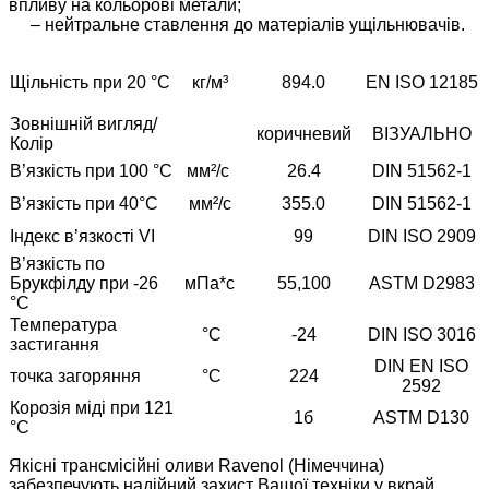
впливу на кольорові метали;
– нейтральне ставлення до матеріалів ущільнювачів.
Щільність при 20 °C
кг/м³
894.0
EN ISO 12185
Зовнішній вигляд/
коричневий
ВІЗУАЛЬНО
Колір
В’язкість при 100 °C
мм²/с
26.4
DIN 51562-1
В’язкість при 40°C
мм²/с
355.0
DIN 51562-1
Індекс в’язкості VI
99
DIN ISO 2909
В’язкість по
Брукфілду при -26
мПа*с
55,100
ASTM D2983
°C
Температура
°С
-24
DIN ISO 3016
застигання
DIN EN ISO
точка загоряння
°С
224
2592
Корозія міді при 121
1б
ASTM D130
°C
Якісні трансмісійні оливи Ravenol (Німеччина)
забезпечують надійний захист Вашої техніки у вкрай