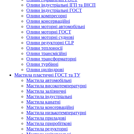
Оливи індустріальні ІГП та ІНСП
Оливи індустріальні ГОСТ
Оливи компресорні
Оливи консерваційні
Оливи моторні автомобільні
Оливи моторні ГОСТ
Оливи моторні суднові
Оливи редукторні CLP
Оливи теплоносії
Оливи трансмісійні
Оливи трансформаторні
Оливи турбінні
Оливи циліндрові
Мастила пластичні ГОСТ та ТУ
Мастила автомобільні
Мастила високотемпературні
Мастила залізничні
Мастила індустріальні
Мастила канатні
Мастила консерваційні
Мастила низькотемпературні
Мастила приладові
Мастила приробіткові
Мастила редукторні