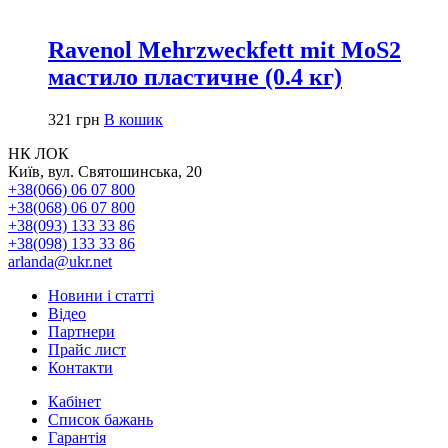
Ravenol Mehrzweckfett mit MoS2
мастило пластичне (0.4 кг)
321
грн
В кошик
НК ЛОК
Київ, вул. Святошинська, 20
+38(066) 06 07 800
+38(068) 06 07 800
+38(093) 133 33 86
+38(098) 133 33 86
arlanda@ukr.net
Новини і статті
Відео
Партнери
Прайс лист
Контакти
Кабінет
Список бажань
Гарантія