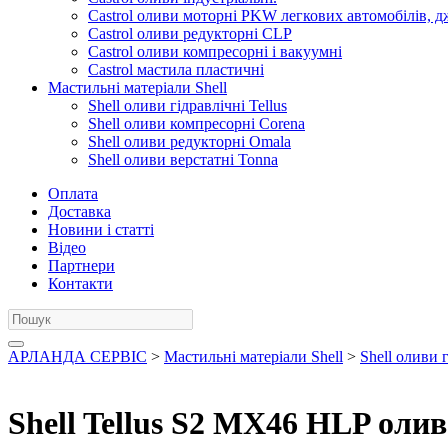
Castrol оливи моторні PKW легкових автомобілів, д
Castrol оливи редукторні CLP
Castrol оливи компресорні і вакуумні
Castrol мастила пластичні
Мастильні матеріали Shell
Shell оливи гідравлічні Tellus
Shell оливи компресорні Corena
Shell оливи редукторні Omala
Shell оливи верстатні Tonna
Оплата
Доставка
Новини і статті
Відео
Партнери
Контакти
АРЛАНДА СЕРВІС
>
Мастильні матеріали Shell
>
Shell оливи г
Shell Tellus S2 MX46 HLP олив