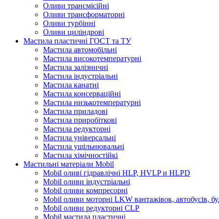
Оливи трансмісійні
Оливи трансформаторні
Оливи турбінні
Оливи циліндрові
Мастила пластичні ГОСТ та ТУ
Мастила автомобільні
Мастила високотемпературні
Мастила залізничні
Мастила індустріальні
Мастила канатні
Мастила консерваційні
Мастила низькотемпературні
Мастила приладові
Мастила приробіткові
Мастила редукторні
Мастила універсальні
Мастила ущільнювальні
Мастила хімічностійкі
Мастильні матеріали Mobil
Mobil оливі гідравлічні HLP, HVLP и HLPD
Mobil оливи індустріальні
Mobil оливи компресорні
Mobil оливи моторні LKW вантажівок, автобусів, бу
Mobil оливи редукторні CLP
Mobil мастила пластичні