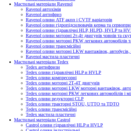
Мастильні матеріали Ravenol
Ravenol автохімія
Ravenol антифриз
Ravenol оливи ATF акпп і CVTF варіаторів
Ravenol оливи гідропідсилювачів керма та сервопри
Ravenol оливи гідравлічні HLP, HLPD, HVLP та H
Ravenol оливи моторні 2т-4т двигунів човнів та ску
Ravenol оливи моторні PKW легкових автомобілів та
Ravenol оливи трансмісійні
Ravenol оливи моторні LKW вантажівок, автобусів, 
Ravenol мастила пластичні
Мастильні матеріали Tedex
Tedex антифризи
Tedex оливи гідравлічні HLP и HVLP
Tedex оливи компресорні
Tedex оливи моторні 2Т-4Т двигунів
Tedex оливи моторні LKW моторні вантажівок, автоб
Tedex оливи моторні PKW легкових автомобілів і мі
Tedex оливи редукторні CLP
Tedex оливи тракторні STOU, UTTO та TDTO
Tedex оливи трансмісійні
Tedex мастила пластичні
Мастильні матеріали Castrol
Castrol оливи гідравлічні HLP и HVLP
Castrol оливи індустріальні.