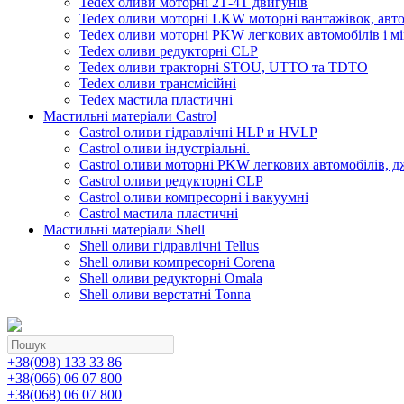
Tedex оливи моторні 2Т-4Т двигунів
Tedex оливи моторні LKW моторні вантажівок, автоб
Tedex оливи моторні PKW легкових автомобілів і мі
Tedex оливи редукторні CLP
Tedex оливи тракторні STOU, UTTO та TDTO
Tedex оливи трансмісійні
Tedex мастила пластичні
Мастильні матеріали Castrol
Castrol оливи гідравлічні HLP и HVLP
Castrol оливи індустріальні.
Castrol оливи моторні PKW легкових автомобілів, д
Castrol оливи редукторні CLP
Castrol оливи компресорні і вакуумні
Castrol мастила пластичні
Мастильні матеріали Shell
Shell оливи гідравлічні Tellus
Shell оливи компресорні Corena
Shell оливи редукторні Omala
Shell оливи верстатні Tonna
+38(098) 133 33 86
+38(066) 06 07 800
+38(068) 06 07 800