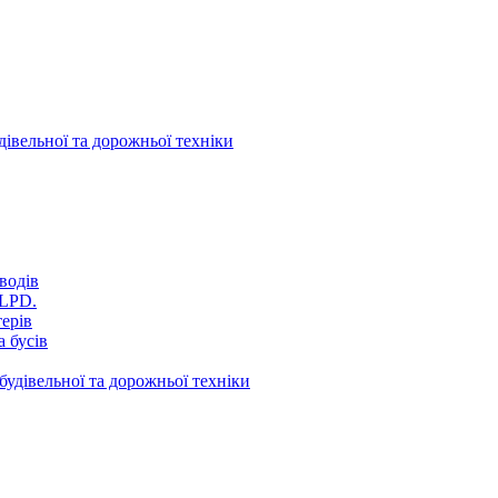
дівельної та дорожньої техніки
водів
VLPD.
терів
 бусів
будівельної та дорожньої техніки