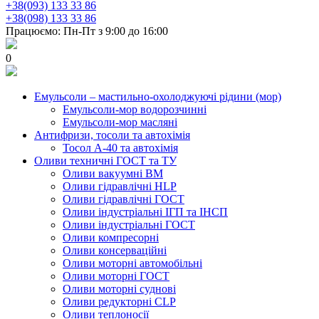
+38(093) 133 33 86
+38(098) 133 33 86
Працюємо: Пн-Пт з 9:00 до 16:00
0
Емульсоли – мастильно-охолоджуючі рідини (мор)
Емульсоли-мор водорозчинні
Емульсоли-мор масляні
Антифризи, тосоли та автохімія
Тосол А-40 та автохімія
Оливи техничні ГОСТ та ТУ
Оливи вакуумні ВМ
Оливи гідравлічні HLP
Оливи гідравлічні ГОСТ
Оливи індустріальні ІГП та ІНСП
Оливи індустріальні ГОСТ
Оливи компресорні
Оливи консерваційні
Оливи моторні автомобільні
Оливи моторні ГОСТ
Оливи моторні суднові
Оливи редукторні CLP
Оливи теплоносії