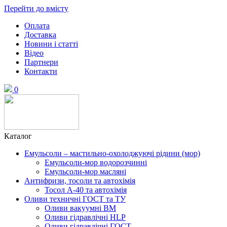
Перейти до вмісту
Оплата
Доставка
Новини і статті
Відео
Партнери
Контакти
0
Каталог
Емульсоли – мастильно-охолоджуючі рідини (мор)
Емульсоли-мор водорозчинні
Емульсоли-мор масляні
Антифризи, тосоли та автохімія
Тосол А-40 та автохімія
Оливи техничні ГОСТ та ТУ
Оливи вакуумні ВМ
Оливи гідравлічні HLP
Оливи гідравлічні ГОСТ