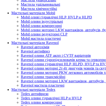
Мастила універсальні
Мастила ущільнювальні
Мастила хімічностійкі
Мастильні матеріали Mobil
Mobil оливі гідравлічні HLP, HVLP и HLPD
Mobil оливи індустріальні
Mobil оливи компресорні
Mobil оливи моторні LKW вантажівок, автобусів, бу
Mobil оливи редукторні CLP
Mobil мастила пластичні
Мастильні матеріали Ravenol
Ravenol автохімія
Ravenol антифриз
Ravenol оливи ATF акпп і CVTF варіаторів
Ravenol оливи гідропідсилювачів керма та сервопри
Ravenol оливи гідравлічні HLP, HLPD, HVLP та H
Ravenol оливи моторні 2т-4т двигунів човнів та ску
Ravenol оливи моторні PKW легкових автомобілів та
Ravenol оливи трансмісійні
Ravenol оливи моторні LKW вантажівок, автобусів, 
Ravenol мастила пластичні
Мастильні матеріали Tedex
Tedex антифризи
Tedex оливи гідравлічні HLP и HVLP
Tedex оливи компресорні