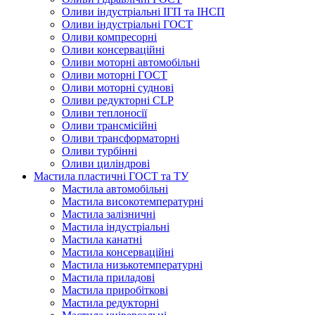
Оливи індустріальні ІГП та ІНСП
Оливи індустріальні ГОСТ
Оливи компресорні
Оливи консерваційні
Оливи моторні автомобільні
Оливи моторні ГОСТ
Оливи моторні суднові
Оливи редукторні CLP
Оливи теплоносії
Оливи трансмісійні
Оливи трансформаторні
Оливи турбінні
Оливи циліндрові
Мастила пластичні ГОСТ та ТУ
Мастила автомобільні
Мастила високотемпературні
Мастила залізничні
Мастила індустріальні
Мастила канатні
Мастила консерваційні
Мастила низькотемпературні
Мастила приладові
Мастила приробіткові
Мастила редукторні