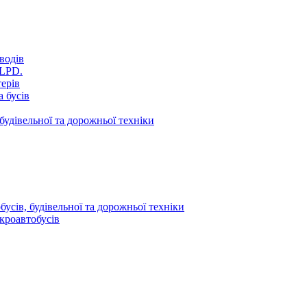
водів
VLPD.
терів
 бусів
будівельної та дорожньої техніки
усів, будівельної та дорожньої техніки
кроавтобусів