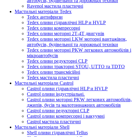
автобусів, будівельної та дорожньої техніки
Ravenol мастила пластичні
Мастильні матеріали Tedex
Tedex антифризи
Tedex оливи гідравлічні HLP и HVLP
Tedex оливи компресорні
Tedex оливи моторні 2Т-4Т двигунів
Tedex оливи моторні LKW моторні вантажівок,
автобусів, будівельної та дорожньої техніки
Tedex оливи моторні PKW легкових автомобілів і
мікроавтобусів
Tedex оливи редукторні CLP
Tedex оливи тракторні STOU, UTTO та TDTO
Tedex оливи трансмісійні
Tedex мастила пластичні
Мастильні матеріали Castrol
Castrol оливи гідравлічні HLP и HVLP
Castrol оливи індустріальні.
Castrol оливи моторні PKW легкових автомобілів,
джипів, бусів та малотоннажних автомобілів
Castrol оливи редукторні CLP
Castrol оливи компресорні і вакуумні
Castrol мастила пластичні
Мастильні матеріали Shell
Shell оливи гідравлічні Tellus