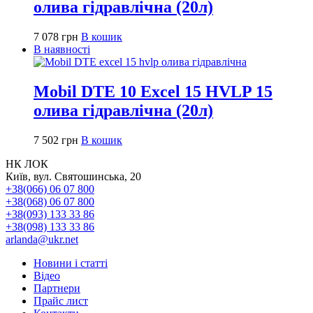
олива гідравлічна (20л)
7 078
грн
В кошик
В наявності
Mobil DTE 10 Excel 15 HVLP 15
олива гідравлічна (20л)
7 502
грн
В кошик
НК ЛОК
Київ, вул. Святошинська, 20
+38(066) 06 07 800
+38(068) 06 07 800
+38(093) 133 33 86
+38(098) 133 33 86
arlanda@ukr.net
Новини і статті
Відео
Партнери
Прайс лист