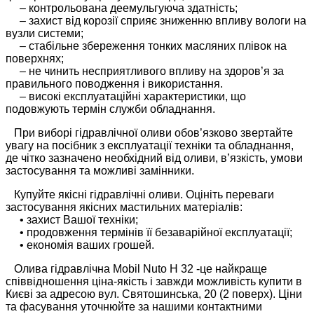
– контрольована деемульгуюча здатність;
– захист від корозії сприяє зниженню впливу вологи на
вузли системи;
– стабільне збереження тонких масляних плівок на
поверхнях;
– не чинить несприятливого впливу на здоров’я за
правильного поводження і використання.
– високі експлуатаційні характеристики, що
подовжують термін служби обладнання.
При виборі гідравлічної оливи обов’язково звертайте
увагу на посібник з експлуатації техніки та обладнання,
де чітко зазначено необхідний від оливи, в’язкість, умови
застосування та можливі замінники.
Купуйте якісні гідравлічні оливи. Оцініть переваги
застосування якісних мастильних матеріалів:
• захист Вашої техніки;
• продовження термінів її безаварійної експлуатації;
• економія ваших грошей.
Олива гідравлічна Mobil Nuto H 32 -це найкраще
співвідношення ціна-якість і завжди можливість купити в
Києві за адресою вул. Святошинська, 20 (2 поверх). Ціни
та фасування уточнюйте за нашими контактними