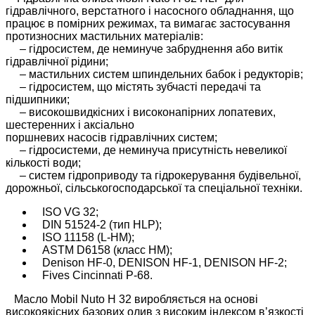
гідравлічного, верстатного і насосного обладнання, що
працює в помірних режимах, та вимагає застосування
протизносних мастильних матеріалів:
– гідросистем, де неминуче забруднення або витік
гідравлічної рідини;
– мастильних систем шпиндельних бабок і редукторів;
– гідросистем, що містять зубчасті передачі та
підшипники;
– високошвидкісних і високонапірних лопатевих,
шестеренних і аксіально
поршневих насосів гідравлічних систем;
– гідросистеми, де неминуча присутність невеликої
кількості води;
– систем гідроприводу та гідрокерування будівельної,
дорожньої, сільськогосподарської та спеціальної техніки.
ISO VG 32;
DIN 51524-2 (тип HLP);
ISO 11158 (L-HM);
ASTM D6158 (класс HM);
Denison HF-0, DENISON HF-1, DENISON HF-2;
Fives Cincinnati P-68.
Масло Mobil Nuto H 32 виробляється на основі
високоякісних базових олив з високим індексом в’язкості