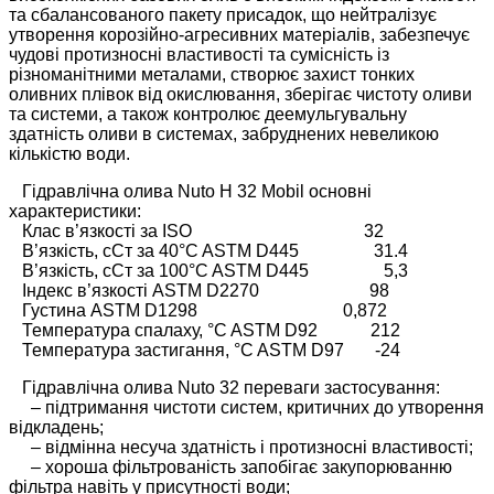
та сбалансованого пакету присадок, що нейтралізує
утворення корозійно-агресивних матеріалів, забезпечує
чудові протизносні властивості та сумісність із
різноманітними металами, створює захист тонких
оливних плівок від окислювання, зберігає чистоту оливи
та системи, а також контролює деемульгувальну
здатність оливи в системах, забруднених невеликою
кількістю води.
Гідравлічна олива Nuto H 32 Mobil основні
характеристики:
Клас в’язкості за ISO 32
В’язкість, сСт за 40°C ASTM D445 31.4
В’язкість, сСт за 100°C ASTM D445 5,3
Індекс в’язкості ASTM D2270 98
Густина ASTM D1298 0,872
Температура спалаху, °C ASTM D92 212
Температура застигання, °C ASTM D97 -24
Гідравлічна олива Nuto 32 переваги застосування:
– підтримання чистоти систем, критичних до утворення
відкладень;
– відмінна несуча здатність і протизносні властивості;
– хороша фільтрованість запобігає закупорюванню
фільтра навіть у присутності води;