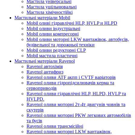
Мастила універсальні
Мастила ущільнювальні
Мастила хімічностійкі
Мастильні матеріали Mobil
Mobil оливі гідравлічні HLP, HVLP и HLPD
Mobil оливи індустріальні
Mobil оливи компресорні
Mobil оливи моторні LKW вантажівок, автобусів,
будівельної та дорожньої техніки
Mobil оливи редукторні CLP
Mobil мастила пластичні
Мастильні матеріали Ravenol
Ravenol автохімія
Ravenol антифриз
Ravenol оливи ATF акпп і CVTF варіаторів
Ravenol оливи гідропідсилювачів керма та
сервоприводів
Ravenol оливи гідравлічні HLP, HLPD, HVLP та
HVLPD.
Ravenol оливи моторні 2т-4т двигунів човнів та
скутерів
Ravenol оливи моторні PKW легкових автомобілів
та бусів
Ravenol оливи трансмісійні
Ravenol оливи моторні LKW вантажівок,