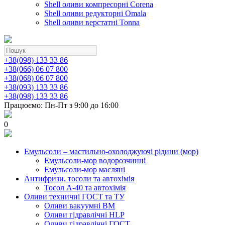
Shell оливи компресорні Corena
Shell оливи редукторні Omala
Shell оливи верстатні Tonna
+38(098) 133 33 86
+38(066) 06 07 800
+38(068) 06 07 800
+38(093) 133 33 86
+38(098) 133 33 86
Працюємо: Пн-Пт з 9:00 до 16:00
0
Емульсоли – мастильно-охолоджуючі рідини (мор)
Емульсоли-мор водорозчинні
Емульсоли-мор масляні
Антифризи, тосоли та автохімія
Тосол А-40 та автохімія
Оливи техничні ГОСТ та ТУ
Оливи вакуумні ВМ
Оливи гідравлічні HLP
Оливи гідравлічні ГОСТ