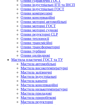
Оливи гідравлічні ГОСТ
Оливи індустріальні ІГП та ІНСП
Оливи індустріальні ГОСТ
Оливи компресорні
Оливи консерваційні
Оливи моторні автомобільні
Оливи моторні ГОСТ
Оливи моторні суднові
Оливи редукторні CLP
Оливи теплоносії
Оливи трансмісійні
Оливи трансформаторні
Оливи турбінні
Оливи циліндрові
Мастила пластичні ГОСТ та ТУ
Мастила автомобільні
Мастила високотемпературні
Мастила залізничні
Мастила індустріальні
Мастила канатні
Мастила консерваційні
Мастила низькотемпературні
Мастила приладові
Мастила приробіткові
Мастила редукторні