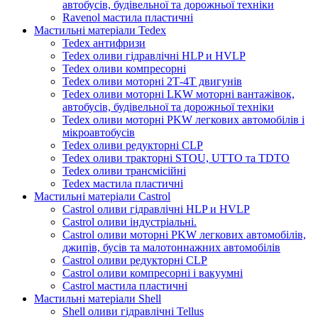
автобусів, будівельної та дорожньої техніки
Ravenol мастила пластичні
Мастильні матеріали Tedex
Tedex антифризи
Tedex оливи гідравлічні HLP и HVLP
Tedex оливи компресорні
Tedex оливи моторні 2Т-4Т двигунів
Tedex оливи моторні LKW моторні вантажівок,
автобусів, будівельної та дорожньої техніки
Tedex оливи моторні PKW легкових автомобілів і
мікроавтобусів
Tedex оливи редукторні CLP
Tedex оливи тракторні STOU, UTTO та TDTO
Tedex оливи трансмісійні
Tedex мастила пластичні
Мастильні матеріали Castrol
Castrol оливи гідравлічні HLP и HVLP
Castrol оливи індустріальні.
Castrol оливи моторні PKW легкових автомобілів,
джипів, бусів та малотоннажних автомобілів
Castrol оливи редукторні CLP
Castrol оливи компресорні і вакуумні
Castrol мастила пластичні
Мастильні матеріали Shell
Shell оливи гідравлічні Tellus