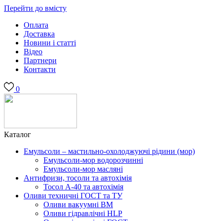
Перейти до вмісту
Оплата
Доставка
Новини і статті
Відео
Партнери
Контакти
0
Каталог
Емульсоли – мастильно-охолоджуючі рідини (мор)
Емульсоли-мор водорозчинні
Емульсоли-мор масляні
Антифризи, тосоли та автохімія
Тосол А-40 та автохімія
Оливи техничні ГОСТ та ТУ
Оливи вакуумні ВМ
Оливи гідравлічні HLP