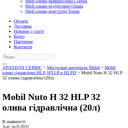
Shell оливи компресорні Corena
Shell оливи редукторні Omala
Shell оливи верстатні Tonna
Оплата
Доставка
Новини і статті
Відео
Партнери
Контакти
АРЛАНДА СЕРВІС
>
Мастильні матеріали Mobil
>
Mobil
оливі гідравлічні HLP, HVLP и HLPD
> Mobil Nuto H 32 HLP
32 олива гідравлічна (20л)
Mobil Nuto H 32 HLP 32
олива гідравлічна (20л)
В наявності
Арт.
m312032