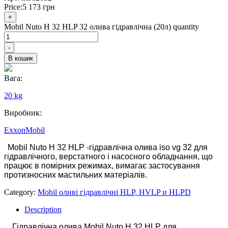
Price:
5 173
грн
+
Mobil Nuto H 32 HLP 32 олива гідравлічна (20л) quantity
-
В кошик
Вага:
20 kg
Виробник:
ExxonMobil
Mobil Nuto H 32 HLP -г
ідравлічна олива iso vg 32
для
гідравлічного, верстатного і насосного обладнання, що
працює в помірних режимах, вимагає застосування
протизносних мастильних матеріалів.
Category:
Mobil оливі гідравлічні HLP, HVLP и HLPD
Description
Гідравлічна олива Mobil Nuto H 32 HLP для