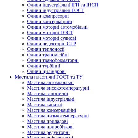
Оливи індустріальні ІГП та ІНСП
Оливи індустріальні ГОСТ
Оливи компресорні
Оливи консерваційні
Оливи моторні автомобільні
Оливи моторні ГОСТ
Оливи моторні суднові
Оливи редукторні CLP
Оливи теплоносії
Оливи трансмісійні
Оливи трансформаторні
Оливи турбінні
Оливи циліндрові
Мастила пластичні ГОСТ та ТУ
Мастила автомобільні
Мастила високотемпературні
Мастила залізничні
Мастила індустріальні
Мастила канатні
Мастила консерваційні
Мастила низькотемпературні
Мастила приладові
Мастила приробіткові
Мастила редукторні
Мастила універсальні