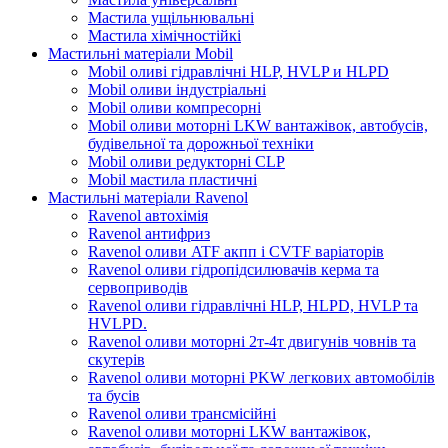
Мастила ущільнювальні
Мастила хімічностійкі
Мастильні матеріали Mobil
Mobil оливі гідравлічні HLP, HVLP и HLPD
Mobil оливи індустріальні
Mobil оливи компресорні
Mobil оливи моторні LKW вантажівок, автобусів,
будівельної та дорожньої техніки
Mobil оливи редукторні CLP
Mobil мастила пластичні
Мастильні матеріали Ravenol
Ravenol автохімія
Ravenol антифриз
Ravenol оливи ATF акпп і CVTF варіаторів
Ravenol оливи гідропідсилювачів керма та
сервоприводів
Ravenol оливи гідравлічні HLP, HLPD, HVLP та
HVLPD.
Ravenol оливи моторні 2т-4т двигунів човнів та
скутерів
Ravenol оливи моторні PKW легкових автомобілів
та бусів
Ravenol оливи трансмісійні
Ravenol оливи моторні LKW вантажівок,