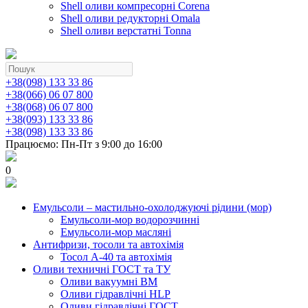
Shell оливи компресорні Corena
Shell оливи редукторні Omala
Shell оливи верстатні Tonna
+38(098) 133 33 86
+38(066) 06 07 800
+38(068) 06 07 800
+38(093) 133 33 86
+38(098) 133 33 86
Працюємо: Пн-Пт з 9:00 до 16:00
0
Емульсоли – мастильно-охолоджуючі рідини (мор)
Емульсоли-мор водорозчинні
Емульсоли-мор масляні
Антифризи, тосоли та автохімія
Тосол А-40 та автохімія
Оливи техничні ГОСТ та ТУ
Оливи вакуумні ВМ
Оливи гідравлічні HLP
Оливи гідравлічні ГОСТ