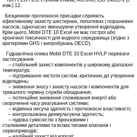
изм.) 12.
Безцинкові протизносні присадки сприяють
ефективному захисту шестерних, лопатевих і поршневих
насосів, одночасно зменшуючи утворення відкладень.
Крім цього, Mobil DTE 10 Excel не має гострої або
хронічної токсичності для водного середовища (згідно з
критеріями GHS і випробувань OECD).
Гідравлічна олива Mobil DTE 10 Excel HVLP переваги
застосування:
– cтабільний захист компонентів у широкому діапазоні
температур;
– підтримання чистоти систем, критичних до утворення
відкладень;
– зниження зносу і захисту насосів і компонентів для
тривалого терміну служби обладнання;
– потенційне зниження споживання енергії або
скорочення часу реагування системи;
– відмінна несуча здатність і протизносні властивості;
– контрольована деемульгуюча здатність;
– чудова сумісністю з бронзовими і
сталевими деталями та всіма типами клапанів і
сервоприводів;
– надійний захист від корозії;