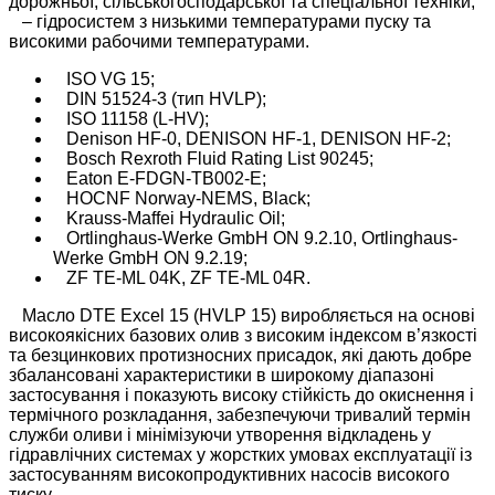
дорожньої, сільськогосподарської та спеціальної техніки;
– гідросистем з низькими температурами пуску та
високими рабочими температурами.
ISO VG 15;
DIN 51524-3 (тип HVLP);
ISO 11158 (L-HV);
Denison HF-0, DENISON HF-1, DENISON HF-2;
Bosch Rexroth Fluid Rating List 90245;
Eaton E-FDGN-TB002-E;
HOCNF Norway-NEMS, Black;
Krauss-Maffei Hydraulic Oil;
Ortlinghaus-Werke GmbH ON 9.2.10, Ortlinghaus-
Werke GmbH ON 9.2.19;
ZF TE-ML 04K, ZF TE-ML 04R.
Масло DTE Excel 15 (HVLP 15) виробляється на основі
високоякісних базових олив з високим індексом в’язкості
та безцинкових протизносних присадок, які дають добре
збалансовані характеристики в широкому діапазоні
застосування і показують високу стійкість до окиснення і
термічного розкладання, забезпечуючи тривалий термін
служби оливи і мінімізуючи утворення відкладень у
гідравлічних системах у жорстких умовах експлуатації із
застосуванням високопродуктивних насосів високого
тиску.