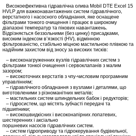
Високоефективна гідравлічна олива Mobil DTE Excel 15
HVLP для важконавантажених систем гідравлічного,
верстатного і насосного обладнання, яке оснащене
фільтрами тонкого очищення і працює в широкому
діапазоні температур та пікових навантажень.
Відрізняється беззольними (без цинку) присадками,
високим індексом в’язкості (HV), відмінною
фільтрованістю, стабільно міцною мастильною плівкою та
надійним захистом від зносу за високих тисків:
– високонагруженних вузлів гідравлічних систем з
фільтрами тонкої очищення і сервоклапанів з малим
зазором;
– високоточних верстатів з чпу-числовим програмним
управлінням;
– гідравлічного обладнання з вузлами і деталями, що
виготовленими з різноманітних металів;
– мастильних систем шпиндельних бабок і редукторів;
– гідросистем, що містять зубчасті передачі та
підшипники;
– високошвидкісних і високонапірних лопатевих,
шестеренних і аксіально
поршневих насосів гідравлічних систем.
– систем гідроприводу та гідрокерування будівельної,