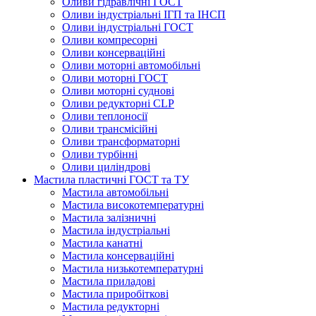
Оливи гідравлічні ГОСТ
Оливи індустріальні ІГП та ІНСП
Оливи індустріальні ГОСТ
Оливи компресорні
Оливи консерваційні
Оливи моторні автомобільні
Оливи моторні ГОСТ
Оливи моторні суднові
Оливи редукторні CLP
Оливи теплоносії
Оливи трансмісійні
Оливи трансформаторні
Оливи турбінні
Оливи циліндрові
Мастила пластичні ГОСТ та ТУ
Мастила автомобільні
Мастила високотемпературні
Мастила залізничні
Мастила індустріальні
Мастила канатні
Мастила консерваційні
Мастила низькотемпературні
Мастила приладові
Мастила приробіткові
Мастила редукторні