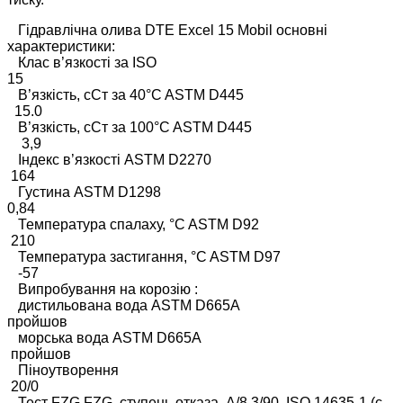
Гідравлічна олива DTE Excel 15 Mobil основні
характеристики:
Клас в’язкості за ISO
15
В’язкість, сСт за 40°C ASTM D445
15.0
В’язкість, сСт за 100°C ASTM D445
3,9
Індекс в’язкості ASTM D2270
164
Густина ASTM D1298
0,84
Температура спалаху, °C ASTM D92
210
Температура застигання, °C ASTM D97
-57
Випробування на корозію :
дистильована вода ASTM D665A
пройшов
морська вода ASTM D665A
пройшов
Піноутворення
20/0
Тест FZG FZG, ступень отказа, A/8.3/90, ISO 14635-1 (с