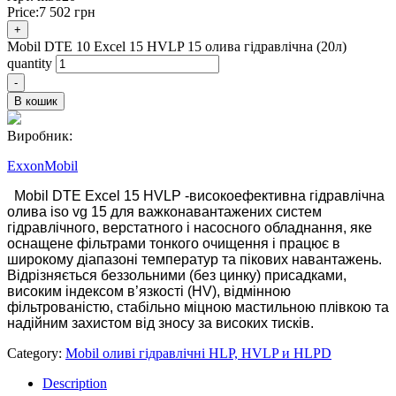
Price:
7 502
грн
+
Mobil DTE 10 Excel 15 HVLP 15 олива гідравлічна (20л)
quantity
-
В кошик
Виробник:
ExxonMobil
Mobil DTE Excel 15 HVLP -високоефективна гідравлічна
олива iso vg 15 для важконавантажених систем
гідравлічного, верстатного і насосного обладнання, яке
оснащене фільтрами тонкого очищення і працює в
широкому діапазоні температур та пікових навантажень.
Відрізняється беззольними (без цинку) присадками,
високим індексом в’язкості (HV), відмінною
фільтрованістю, стабільно міцною мастильною плівкою та
надійним захистом від зносу за високих тисків.
Category:
Mobil оливі гідравлічні HLP, HVLP и HLPD
Description