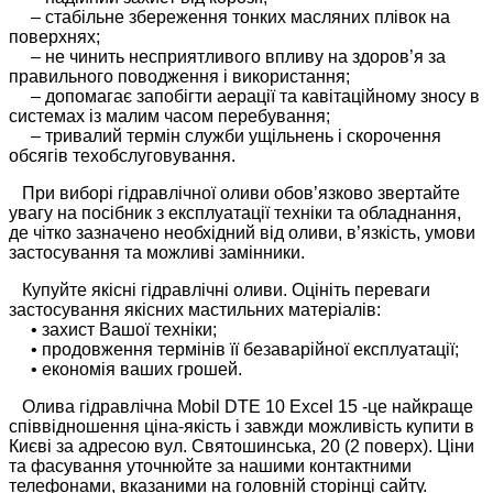
– стабільне збереження тонких масляних плівок на
поверхнях;
– не чинить несприятливого впливу на здоров’я за
правильного поводження і використання;
– допомагає запобігти аерації та кавітаційному зносу в
системах із малим часом перебування;
– тривалий термін служби ущільнень і скорочення
обсягів техобслуговування.
При виборі гідравлічної оливи обов’язково звертайте
увагу на посібник з експлуатації техніки та обладнання,
де чітко зазначено необхідний від оливи, в’язкість, умови
застосування та можливі замінники.
Купуйте якісні гідравлічні оливи. Оцініть переваги
застосування якісних мастильних матеріалів:
• захист Вашої техніки;
• продовження термінів її безаварійної експлуатації;
• економія ваших грошей.
Олива гідравлічна Mobil DTE 10 Excel 15 -це найкраще
співвідношення ціна-якість і завжди можливість купити в
Києві за адресою вул. Святошинська, 20 (2 поверх). Ціни
та фасування уточнюйте за нашими контактними
телефонами, вказаними на головній сторінці сайту.