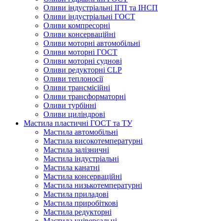
Оливи індустріальні ІГП та ІНСП
Оливи індустріальні ГОСТ
Оливи компресорні
Оливи консерваційні
Оливи моторні автомобільні
Оливи моторні ГОСТ
Оливи моторні суднові
Оливи редукторні CLP
Оливи теплоносії
Оливи трансмісійні
Оливи трансформаторні
Оливи турбінні
Оливи циліндрові
Мастила пластичні ГОСТ та ТУ
Мастила автомобільні
Мастила високотемпературні
Мастила залізничні
Мастила індустріальні
Мастила канатні
Мастила консерваційні
Мастила низькотемпературні
Мастила приладові
Мастила приробіткові
Мастила редукторні
Мастила універсальні