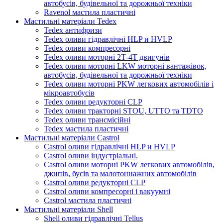
автобусів, будівельної та дорожньої техніки
Ravenol мастила пластичні
Мастильні матеріали Tedex
Tedex антифризи
Tedex оливи гідравлічні HLP и HVLP
Tedex оливи компресорні
Tedex оливи моторні 2Т-4Т двигунів
Tedex оливи моторні LKW моторні вантажівок,
автобусів, будівельної та дорожньої техніки
Tedex оливи моторні PKW легкових автомобілів і
мікроавтобусів
Tedex оливи редукторні CLP
Tedex оливи тракторні STOU, UTTO та TDTO
Tedex оливи трансмісійні
Tedex мастила пластичні
Мастильні матеріали Castrol
Castrol оливи гідравлічні HLP и HVLP
Castrol оливи індустріальні.
Castrol оливи моторні PKW легкових автомобілів,
джипів, бусів та малотоннажних автомобілів
Castrol оливи редукторні CLP
Castrol оливи компресорні і вакуумні
Castrol мастила пластичні
Мастильні матеріали Shell
Shell оливи гідравлічні Tellus