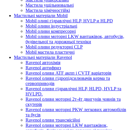
Мастила ущільнювальні
Мастила хімічностійкі
Мастильні матеріали Mobil
Mobil оливі гідравлічні HLP, HVLP и HLPD
Mobil оливи індустріальні
Mobil оливи компресорні
Mobil оливи моторні LKW вантажівок, автобусів,
будівельної та дорожньої техніки
Mobil оливи редукторні CLP
Mobil мастила пластичні
Мастильні матеріали Ravenol
Ravenol автохімія
Ravenol антифриз
Ravenol оливи ATF акпп і CVTF варіаторів
Ravenol оливи гідропідсилювачів керма та
сервоприводів
Ravenol оливи гідравлічні HLP, HLPD, HVLP та
HVLPD.
Ravenol оливи моторні 2т-4т двигунів човнів та
скутерів
Ravenol оливи моторні PKW легкових автомобілів
та бусів
Ravenol оливи трансмісійні
Ravenol оливи моторні LKW вантажівок,