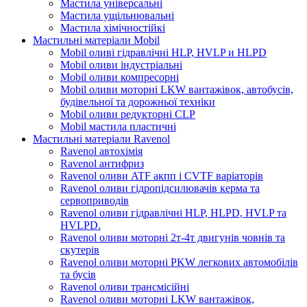
Мастила універсальні
Мастила ущільнювальні
Мастила хімічностійкі
Мастильні матеріали Mobil
Mobil оливі гідравлічні HLP, HVLP и HLPD
Mobil оливи індустріальні
Mobil оливи компресорні
Mobil оливи моторні LKW вантажівок, автобусів,
будівельної та дорожньої техніки
Mobil оливи редукторні CLP
Mobil мастила пластичні
Мастильні матеріали Ravenol
Ravenol автохімія
Ravenol антифриз
Ravenol оливи ATF акпп і CVTF варіаторів
Ravenol оливи гідропідсилювачів керма та
сервоприводів
Ravenol оливи гідравлічні HLP, HLPD, HVLP та
HVLPD.
Ravenol оливи моторні 2т-4т двигунів човнів та
скутерів
Ravenol оливи моторні PKW легкових автомобілів
та бусів
Ravenol оливи трансмісійні
Ravenol оливи моторні LKW вантажівок,