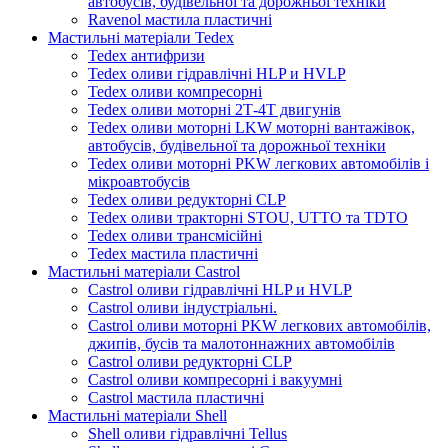
автобусів, будівельної та дорожньої техніки
Ravenol мастила пластичні
Мастильні матеріали Tedex
Tedex антифризи
Tedex оливи гідравлічні HLP и HVLP
Tedex оливи компресорні
Tedex оливи моторні 2Т-4Т двигунів
Tedex оливи моторні LKW моторні вантажівок,
автобусів, будівельної та дорожньої техніки
Tedex оливи моторні PKW легкових автомобілів і
мікроавтобусів
Tedex оливи редукторні CLP
Tedex оливи тракторні STOU, UTTO та TDTO
Tedex оливи трансмісійні
Tedex мастила пластичні
Мастильні матеріали Castrol
Castrol оливи гідравлічні HLP и HVLP
Castrol оливи індустріальні.
Castrol оливи моторні PKW легкових автомобілів,
джипів, бусів та малотоннажних автомобілів
Castrol оливи редукторні CLP
Castrol оливи компресорні і вакуумні
Castrol мастила пластичні
Мастильні матеріали Shell
Shell оливи гідравлічні Tellus