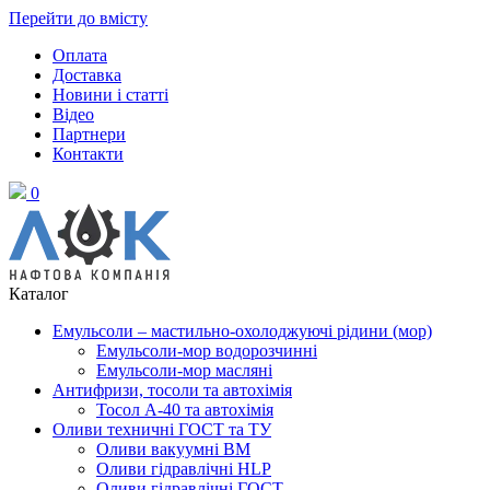
Перейти до вмісту
Оплата
Доставка
Новини і статті
Відео
Партнери
Контакти
0
Каталог
Емульсоли – мастильно-охолоджуючі рідини (мор)
Емульсоли-мор водорозчинні
Емульсоли-мор масляні
Антифризи, тосоли та автохімія
Тосол А-40 та автохімія
Оливи техничні ГОСТ та ТУ
Оливи вакуумні ВМ
Оливи гідравлічні HLP
Оливи гідравлічні ГОСТ