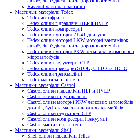
автобусів, будівельної та дорожньої техніки
Ravenol мастила пластичні
Мастильні матеріали Tedex
Tedex антифризи
Tedex оливи гідравлічні HLP и HVLP
Tedex оливи компресорні
Tedex оливи моторні 2Т-4Т двигунів
Tedex оливи моторні LKW моторні вантажівок,
автобусів, будівельної та дорожньої техніки
Tedex оливи моторні PKW легкових автомобілів і
мікроавтобусів
Tedex оливи редукторні CLP
Tedex оливи тракторні STOU, UTTO та TDTO
Tedex оливи трансмісійні
Tedex мастила пластичні
Мастильні матеріали Castrol
Castrol оливи гідравлічні HLP и HVLP
Castrol оливи індустріальні.
Castrol оливи моторні PKW легкових автомобілів,
джипів, бусів та малотоннажних автомобілів
Castrol оливи редукторні CLP
Castrol оливи компресорні і вакуумні
Castrol мастила пластичні
Мастильні матеріали Shell
Shell оливи гідравлічні Tellus