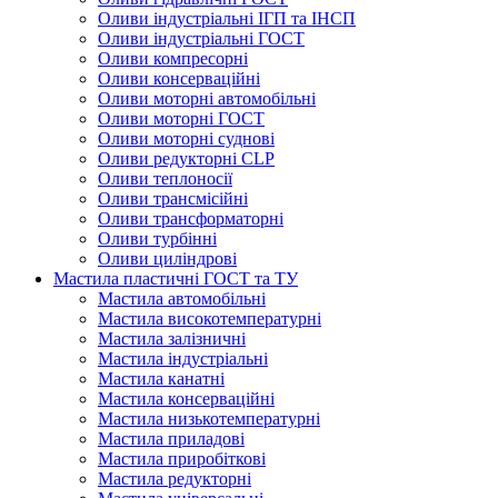
Оливи індустріальні ІГП та ІНСП
Оливи індустріальні ГОСТ
Оливи компресорні
Оливи консерваційні
Оливи моторні автомобільні
Оливи моторні ГОСТ
Оливи моторні суднові
Оливи редукторні CLP
Оливи теплоносії
Оливи трансмісійні
Оливи трансформаторні
Оливи турбінні
Оливи циліндрові
Мастила пластичні ГОСТ та ТУ
Мастила автомобільні
Мастила високотемпературні
Мастила залізничні
Мастила індустріальні
Мастила канатні
Мастила консерваційні
Мастила низькотемпературні
Мастила приладові
Мастила приробіткові
Мастила редукторні