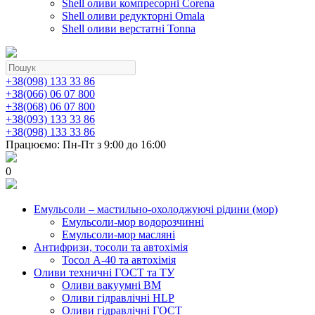
Shell оливи компресорні Corena
Shell оливи редукторні Omala
Shell оливи верстатні Tonna
+38(098) 133 33 86
+38(066) 06 07 800
+38(068) 06 07 800
+38(093) 133 33 86
+38(098) 133 33 86
Працюємо: Пн-Пт з 9:00 до 16:00
0
Емульсоли – мастильно-охолоджуючі рідини (мор)
Емульсоли-мор водорозчинні
Емульсоли-мор масляні
Антифризи, тосоли та автохімія
Тосол А-40 та автохімія
Оливи техничні ГОСТ та ТУ
Оливи вакуумні ВМ
Оливи гідравлічні HLP
Оливи гідравлічні ГОСТ