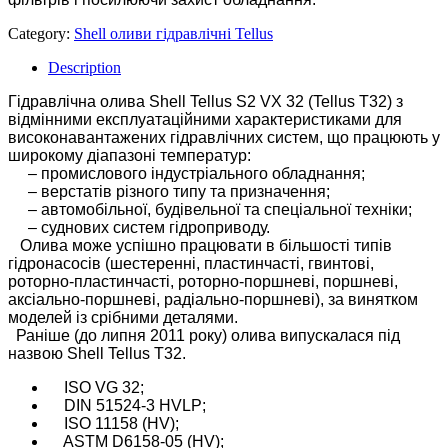
Category:
Shell оливи гідравлічні Tellus
Description
Гідравлічна олива Shell Tellus S2 VX 32 (Tellus T32) з
відмінними експлуатаційними характеристиками для
високонавантажених гідравлічних систем, що працюють у
широкому діапазоні температур:
– промислового індустріального обладнання;
– верстатів різного типу та призначення;
– автомобільної, будівельної та спеціальної техніки;
– суднових систем гідроприводу.
Олива може успішно працювати в більшості типів
гідронасосів (шестеренні, пластинчасті, гвинтові,
роторно-пластинчасті, роторно-поршневі, поршневі,
аксіально-поршневі, радіально-поршневі), за винятком
моделей із срібними деталями.
Раніше (до липня 2011 року) олива випускалася під
назвою Shell Tellus T32.
ISO VG 32;
DIN 51524-3 HVLP;
ISO 11158 (HV);
ASTM D6158-05 (HV);