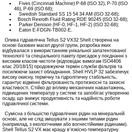
Fives (Cincinnati Machine) P-68 (ISO 32), P-70 (ISO
46), P-69 (ISO 68);
Swedish Standard SS 15 54 34 AM·(ISO 32-68);
Bosch Rexroth Fluid Rating RDE 90245 (ISO 32-68);
Parker Denison (HF-0, HF-1, HF-2) (ISO 32-68);
Eaton E-FDGN-TB002-E.
Олива гідравлічна Tellus S2 VX32 Shell створена на
основі базових масел другої групи, розробка яких
відбувалася з використанням унікальної запатентованої
технології та спеціального пакету присадок у поєднанні з
високим класом чистоти (відповідає вимогам ISO4406
клас 20/18/15) продовжуючи термін служби фільтрів та
посилюючи захист обладнання. Shell HVLP 32 забезпечує
високу окисну, термічну та гідролітичну стабільність,
гарантує відмінні фільтрованість протизносні та захисні
властивості. Стійко до впливу механічних навантажень,
підвищених температур у системі та запобігає утворенню
осаду, що знижує продуктивність та надійність роботи
гідравлічної системи.
Сумісна з більшістю гідравлічних рідин на мінеральній
основі, але не слід змішувати з іншими типами рідин
(наприклад, з екологічними або вогнестійкими рідинами).
Shell Tellus S2 VX має кращу в’язкісно-температурну