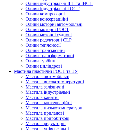
Оливи індустріальні ІГП та ІНСП
Оливи індустріальні ГОСТ
Оливи компресорні
Оливи консерваційні
Оливи моторні автомобільні
Оливи моторні ГОСТ
Оливи моторні суднові
Оливи редукторні CLP
Оливи теплоносії
Оливи трансмісійні
Оливи трансформаторні
Оливи турбінні
Оливи циліндрові
Мастила пластичні ГОСТ та ТУ
Мастила автомобільні
Мастила високотемпературні
Мастила залізничні
Мастила індустріальні
Мастила канатні
Мастила консерваційні
Мастила низькотемпературні
Мастила приладові
Мастила приробіткові
Мастила редукторні
Мастила універсальні