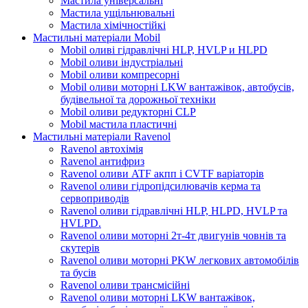
Мастила універсальні
Мастила ущільнювальні
Мастила хімічностійкі
Мастильні матеріали Mobil
Mobil оливі гідравлічні HLP, HVLP и HLPD
Mobil оливи індустріальні
Mobil оливи компресорні
Mobil оливи моторні LKW вантажівок, автобусів,
будівельної та дорожньої техніки
Mobil оливи редукторні CLP
Mobil мастила пластичні
Мастильні матеріали Ravenol
Ravenol автохімія
Ravenol антифриз
Ravenol оливи ATF акпп і CVTF варіаторів
Ravenol оливи гідропідсилювачів керма та
сервоприводів
Ravenol оливи гідравлічні HLP, HLPD, HVLP та
HVLPD.
Ravenol оливи моторні 2т-4т двигунів човнів та
скутерів
Ravenol оливи моторні PKW легкових автомобілів
та бусів
Ravenol оливи трансмісійні
Ravenol оливи моторні LKW вантажівок,