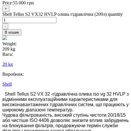
Price:
55 000
грн
+
Shell Tellus S2 VX32 HVLP олива гідравлічна (209л) quantity
-
В кошик
Weight:
209 kg
Вага:
20 kg
Виробник:
Shell
Shell Tellus S2 VX 32 -гідравлічна олива iso vg 32 HVLP з
відмінними експлуатаційними характеристиками для
високонавантажених гідравлічних систем, що працюють у
широкому діапазоні температур.
Чудова фільтрованість, високий ступінь чистоти 20/18/15
або чистіше ISO 4406 дозволяє знизити вплив забруднень
на блокування фільтрів, продовжуючи термін служби
фільтрів і посилюючи захист обладнання.