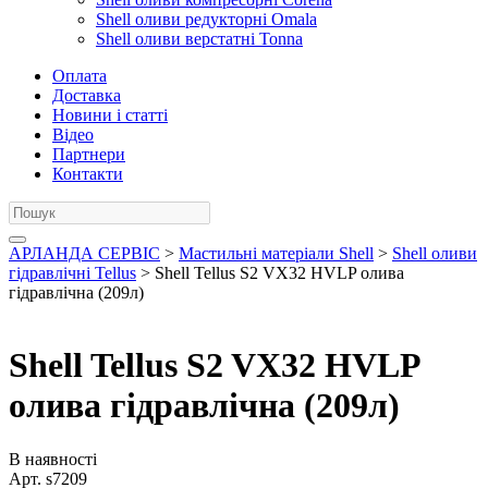
Shell оливи редукторні Omala
Shell оливи верстатні Tonna
Оплата
Доставка
Новини і статті
Відео
Партнери
Контакти
АРЛАНДА СЕРВІС
>
Мастильні матеріали Shell
>
Shell оливи
гідравлічні Tellus
> Shell Tellus S2 VX32 HVLP олива
гідравлічна (209л)
Shell Tellus S2 VX32 HVLP
олива гідравлічна (209л)
В наявності
Арт.
s7209