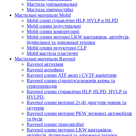
Мастила ущільнювальні
Мастила хімічностійкі
Мастильні матеріали Mobil
Mobil оливі гідравлічні HLP, HVLP и HLPD
Mobil оливи індустріальні
Mobil оливи компресорні
Mobil оливи моторні LKW вантажівок, автобусів,
будівельної та дорожньої техніки
Mobil оливи редукторні CLP
Mobil мастила пластичні
Мастильні матеріали Ravenol
Ravenol автохімія
Ravenol антифриз
Ravenol оливи ATF акпп і CVTF варіаторів
Ravenol оливи гідропідсилювачів керма та
сервоприводів
Ravenol оливи гідравлічні HLP, HLPD, HVLP та
HVLPD.
Ravenol оливи моторні 2т-4т двигунів човнів та
скутерів
Ravenol оливи моторні PKW легкових автомобілів
та бусів
Ravenol оливи трансмісійні
Ravenol оливи моторні LKW вантажівок,
автобусів, будівельної та дорожньої техніки