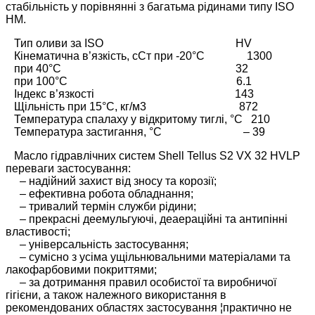
стабільність у порівнянні з багатьма рідинами типу ISO
HM.
Тип оливи за ISO HV
Кінематична в’язкість, сСт при -20°C 1300
при 40°C 32
при 100°C 6.1
Індекс в’язкості 143
Щільність при 15°C, кг/м3 872
Температура спалаху у відкритому тиглі, °C 210
Температура застигання, °C – 39
Масло гідравлічних систем Shell Tellus S2 VX 32 HVLP
переваги застосування:
– надійний захист від зносу та корозії;
– ефективна робота обладнання;
– тривалий термін служби рідини;
– прекрасні деемульгуючі, деаераційні та антипінні
властивості;
– універсальність застосування;
– сумісно з усіма ущільнювальними матеріалами та
лакофарбовими покриттями;
– за дотримання правил особистої та виробничої
гігієни, а також належного використання в
рекомендованих областях застосування ¦практично не