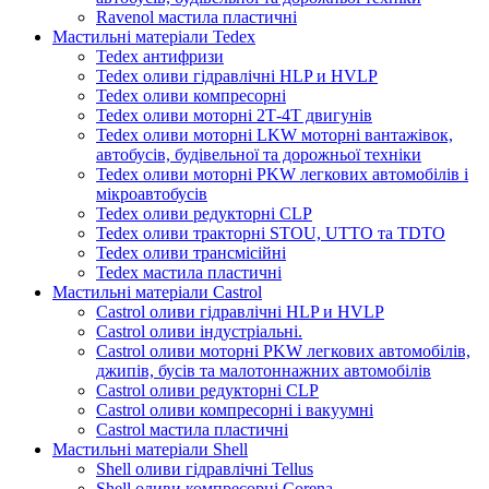
Ravenol мастила пластичні
Мастильні матеріали Tedex
Tedex антифризи
Tedex оливи гідравлічні HLP и HVLP
Tedex оливи компресорні
Tedex оливи моторні 2Т-4Т двигунів
Tedex оливи моторні LKW моторні вантажівок,
автобусів, будівельної та дорожньої техніки
Tedex оливи моторні PKW легкових автомобілів і
мікроавтобусів
Tedex оливи редукторні CLP
Tedex оливи тракторні STOU, UTTO та TDTO
Tedex оливи трансмісійні
Tedex мастила пластичні
Мастильні матеріали Castrol
Castrol оливи гідравлічні HLP и HVLP
Castrol оливи індустріальні.
Castrol оливи моторні PKW легкових автомобілів,
джипів, бусів та малотоннажних автомобілів
Castrol оливи редукторні CLP
Castrol оливи компресорні і вакуумні
Castrol мастила пластичні
Мастильні матеріали Shell
Shell оливи гідравлічні Tellus
Shell оливи компресорні Corena