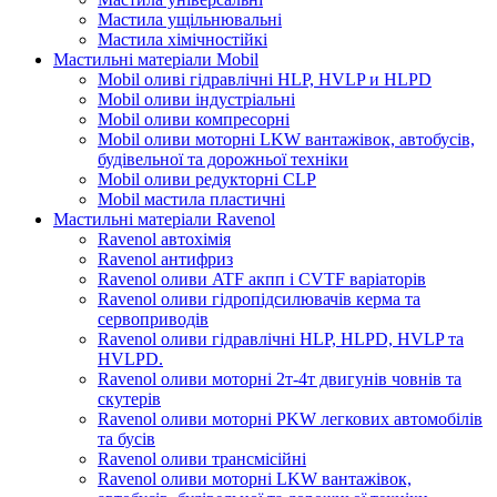
Мастила ущільнювальні
Мастила хімічностійкі
Мастильні матеріали Mobil
Mobil оливі гідравлічні HLP, HVLP и HLPD
Mobil оливи індустріальні
Mobil оливи компресорні
Mobil оливи моторні LKW вантажівок, автобусів,
будівельної та дорожньої техніки
Mobil оливи редукторні CLP
Mobil мастила пластичні
Мастильні матеріали Ravenol
Ravenol автохімія
Ravenol антифриз
Ravenol оливи ATF акпп і CVTF варіаторів
Ravenol оливи гідропідсилювачів керма та
сервоприводів
Ravenol оливи гідравлічні HLP, HLPD, HVLP та
HVLPD.
Ravenol оливи моторні 2т-4т двигунів човнів та
скутерів
Ravenol оливи моторні PKW легкових автомобілів
та бусів
Ravenol оливи трансмісійні
Ravenol оливи моторні LKW вантажівок,