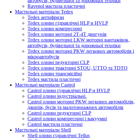
автобусів, будівельної та дорожньої техніки
Ravenol мастила пластичні
Мастильні матеріали Tedex
Tedex антифризи
Tedex оливи гідравлічні HLP и HVLP
Tedex оливи компресорні
Tedex оливи моторні 2Т-4Т двигунів
Tedex оливи моторні LKW моторні вантажівок,
автобусів, будівельної та дорожньої техніки
Tedex оливи моторні PKW легкових автомобілів і
мікроавтобусів
Tedex оливи редукторні CLP
Tedex оливи тракторні STOU, UTTO та TDTO
Tedex оливи трансмісійні
Tedex мастила пластичні
Мастильні матеріали Castrol
Castrol оливи гідравлічні HLP и HVLP
Castrol оливи індустріальні.
Castrol оливи моторні PKW легкових автомобілів,
джипів, бусів та малотоннажних автомобілів
Castrol оливи редукторні CLP
Castrol оливи компресорні і вакуумні
Castrol мастила пластичні
Мастильні матеріали Shell
Shell оливи гідравлічні Tellus