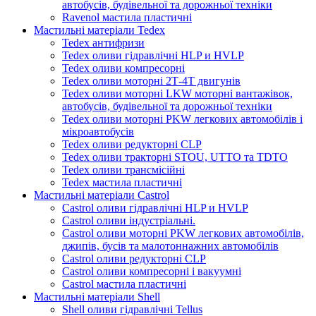
автобусів, будівельної та дорожньої техніки
Ravenol мастила пластичні
Мастильні матеріали Tedex
Tedex антифризи
Tedex оливи гідравлічні HLP и HVLP
Tedex оливи компресорні
Tedex оливи моторні 2Т-4Т двигунів
Tedex оливи моторні LKW моторні вантажівок,
автобусів, будівельної та дорожньої техніки
Tedex оливи моторні PKW легкових автомобілів і
мікроавтобусів
Tedex оливи редукторні CLP
Tedex оливи тракторні STOU, UTTO та TDTO
Tedex оливи трансмісійні
Tedex мастила пластичні
Мастильні матеріали Castrol
Castrol оливи гідравлічні HLP и HVLP
Castrol оливи індустріальні.
Castrol оливи моторні PKW легкових автомобілів,
джипів, бусів та малотоннажних автомобілів
Castrol оливи редукторні CLP
Castrol оливи компресорні і вакуумні
Castrol мастила пластичні
Мастильні матеріали Shell
Shell оливи гідравлічні Tellus