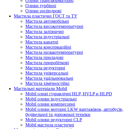
Оливи трансформаторні
Оливи турбінні
Оливи циліндрові
Мастила пластичні ГОСТ та ТУ
Мастила автомобільні
Мастила високотемпературні
Мастила залізничні
Мастила індустріальні
Мастила канатні
Мастила консерваційні
Мастила низькотемпературні
Мастила приладові
Мастила приробіткові
Мастила редукторні
Мастила універсальні
Мастила ущільнювальні
Мастила хімічностійкі
Мастильні матеріали Mobil
Mobil оливі гідравлічні HLP, HVLP и HLPD
Mobil оливи індустріальні
Mobil оливи компресорні
Mobil оливи моторні LKW вантажівок, автобусів,
будівельної та дорожньої техніки
Mobil оливи редукторні CLP
Mobil мастила пластичні