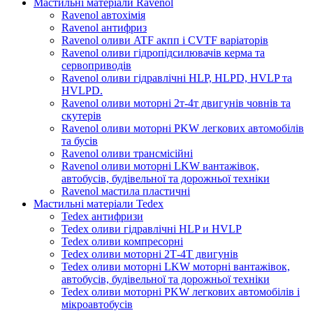
Мастильні матеріали Ravenol
Ravenol автохімія
Ravenol антифриз
Ravenol оливи ATF акпп і CVTF варіаторів
Ravenol оливи гідропідсилювачів керма та
сервоприводів
Ravenol оливи гідравлічні HLP, HLPD, HVLP та
HVLPD.
Ravenol оливи моторні 2т-4т двигунів човнів та
скутерів
Ravenol оливи моторні PKW легкових автомобілів
та бусів
Ravenol оливи трансмісійні
Ravenol оливи моторні LKW вантажівок,
автобусів, будівельної та дорожньої техніки
Ravenol мастила пластичні
Мастильні матеріали Tedex
Tedex антифризи
Tedex оливи гідравлічні HLP и HVLP
Tedex оливи компресорні
Tedex оливи моторні 2Т-4Т двигунів
Tedex оливи моторні LKW моторні вантажівок,
автобусів, будівельної та дорожньої техніки
Tedex оливи моторні PKW легкових автомобілів і
мікроавтобусів