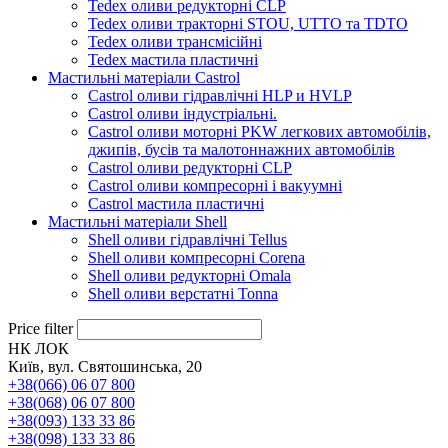
Tedex оливи редукторні CLP
Tedex оливи тракторні STOU, UTTO та TDTO
Tedex оливи трансмісійні
Tedex мастила пластичні
Мастильні матеріали Castrol
Castrol оливи гідравлічні HLP и HVLP
Castrol оливи індустріальні.
Castrol оливи моторні PKW легкових автомобілів,
джипів, бусів та малотоннажних автомобілів
Castrol оливи редукторні CLP
Castrol оливи компресорні і вакуумні
Castrol мастила пластичні
Мастильні матеріали Shell
Shell оливи гідравлічні Tellus
Shell оливи компресорні Corena
Shell оливи редукторні Omala
Shell оливи верстатні Tonna
Price filter
НК ЛОК
Київ, вул. Святошинська, 20
+38(066) 06 07 800
+38(068) 06 07 800
+38(093) 133 33 86
+38(098) 133 33 86