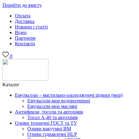
Перейти до вмісту
Оплата
Доставка
Новини і статті
Відео
Партнери
Контакти
0
Каталог
Емульсоли – мастильно-охолоджуючі рідини (мор)
Емульсоли-мор водорозчинні
Емульсоли-мор масляні
Антифризи, тосоли та автохімія
Тосол А-40 та автохімія
Оливи техничні ГОСТ та ТУ
Оливи вакуумні ВМ
Оливи гідравлічні HLP