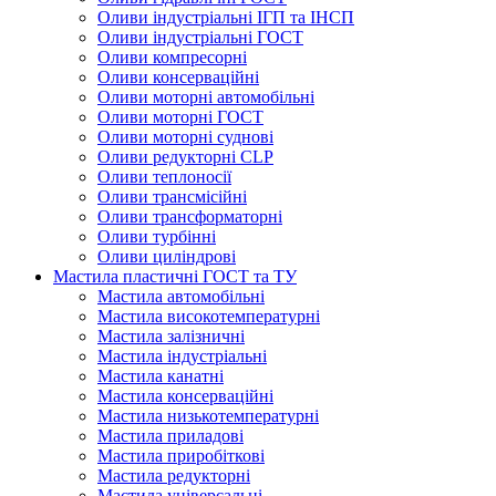
Оливи індустріальні ІГП та ІНСП
Оливи індустріальні ГОСТ
Оливи компресорні
Оливи консерваційні
Оливи моторні автомобільні
Оливи моторні ГОСТ
Оливи моторні суднові
Оливи редукторні CLP
Оливи теплоносії
Оливи трансмісійні
Оливи трансформаторні
Оливи турбінні
Оливи циліндрові
Мастила пластичні ГОСТ та ТУ
Мастила автомобільні
Мастила високотемпературні
Мастила залізничні
Мастила індустріальні
Мастила канатні
Мастила консерваційні
Мастила низькотемпературні
Мастила приладові
Мастила приробіткові
Мастила редукторні
Мастила універсальні