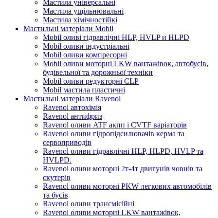
Мастила універсальні
Мастила ущільнювальні
Мастила хімічностійкі
Мастильні матеріали Mobil
Mobil оливі гідравлічні HLP, HVLP и HLPD
Mobil оливи індустріальні
Mobil оливи компресорні
Mobil оливи моторні LKW вантажівок, автобусів,
будівельної та дорожньої техніки
Mobil оливи редукторні CLP
Mobil мастила пластичні
Мастильні матеріали Ravenol
Ravenol автохімія
Ravenol антифриз
Ravenol оливи ATF акпп і CVTF варіаторів
Ravenol оливи гідропідсилювачів керма та
сервоприводів
Ravenol оливи гідравлічні HLP, HLPD, HVLP та
HVLPD.
Ravenol оливи моторні 2т-4т двигунів човнів та
скутерів
Ravenol оливи моторні PKW легкових автомобілів
та бусів
Ravenol оливи трансмісійні
Ravenol оливи моторні LKW вантажівок,