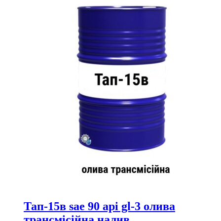
Тап-15в sae 90 api gl-3 олива
трансмісійна налив