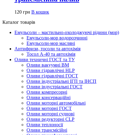
120
грн
В кошик
Каталог товарів
Емульсоли – мастильно-охолоджуючі рідини (мор)
Емульсоли-мор водорозчинні
Емульсоли-мор масляні
Антифризи, тосоли та автохімія
Тосол А-40 та автохімія
Оливи техничні ГОСТ та ТУ
Оливи вакуумні ВМ
Оливи гідравлічні HLP
Оливи гідравлічні ГОСТ
Оливи індустріальні ІГП та ІНСП
Оливи індустріальні ГОСТ
Оливи компресорні
Оливи консерваційні
Оливи моторні автомобільні
Оливи моторні ГОСТ
Оливи моторні суднові
Оливи редукторні CLP
Оливи теплоносії
Оливи трансмісійні