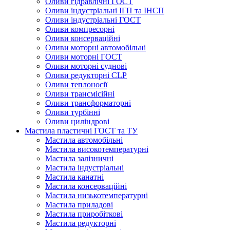
Оливи гідравлічні ГОСТ
Оливи індустріальні ІГП та ІНСП
Оливи індустріальні ГОСТ
Оливи компресорні
Оливи консерваційні
Оливи моторні автомобільні
Оливи моторні ГОСТ
Оливи моторні суднові
Оливи редукторні CLP
Оливи теплоносії
Оливи трансмісійні
Оливи трансформаторні
Оливи турбінні
Оливи циліндрові
Мастила пластичні ГОСТ та ТУ
Мастила автомобільні
Мастила високотемпературні
Мастила залізничні
Мастила індустріальні
Мастила канатні
Мастила консерваційні
Мастила низькотемпературні
Мастила приладові
Мастила приробіткові
Мастила редукторні