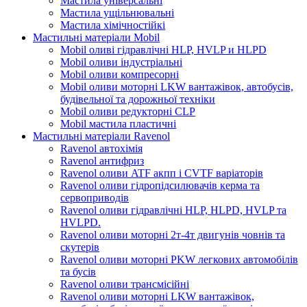
Мастила універсальні
Мастила ущільнювальні
Мастила хімічностійкі
Мастильні матеріали Mobil
Mobil оливі гідравлічні HLP, HVLP и HLPD
Mobil оливи індустріальні
Mobil оливи компресорні
Mobil оливи моторні LKW вантажівок, автобусів,
будівельної та дорожньої техніки
Mobil оливи редукторні CLP
Mobil мастила пластичні
Мастильні матеріали Ravenol
Ravenol автохімія
Ravenol антифриз
Ravenol оливи ATF акпп і CVTF варіаторів
Ravenol оливи гідропідсилювачів керма та
сервоприводів
Ravenol оливи гідравлічні HLP, HLPD, HVLP та
HVLPD.
Ravenol оливи моторні 2т-4т двигунів човнів та
скутерів
Ravenol оливи моторні PKW легкових автомобілів
та бусів
Ravenol оливи трансмісійні
Ravenol оливи моторні LKW вантажівок,