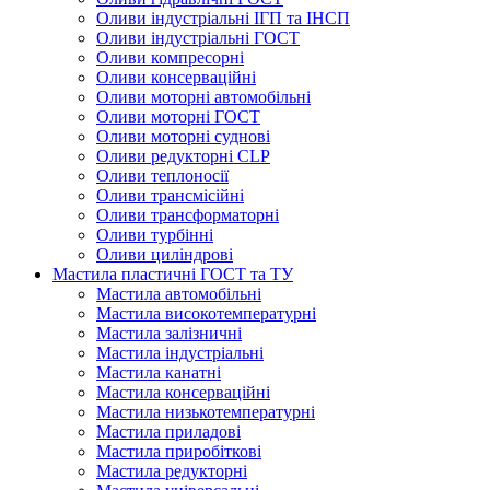
Оливи індустріальні ІГП та ІНСП
Оливи індустріальні ГОСТ
Оливи компресорні
Оливи консерваційні
Оливи моторні автомобільні
Оливи моторні ГОСТ
Оливи моторні суднові
Оливи редукторні CLP
Оливи теплоносії
Оливи трансмісійні
Оливи трансформаторні
Оливи турбінні
Оливи циліндрові
Мастила пластичні ГОСТ та ТУ
Мастила автомобільні
Мастила високотемпературні
Мастила залізничні
Мастила індустріальні
Мастила канатні
Мастила консерваційні
Мастила низькотемпературні
Мастила приладові
Мастила приробіткові
Мастила редукторні