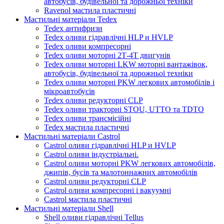
автобусів, будівельної та дорожньої техніки
Ravenol мастила пластичні
Мастильні матеріали Tedex
Tedex антифризи
Tedex оливи гідравлічні HLP и HVLP
Tedex оливи компресорні
Tedex оливи моторні 2Т-4Т двигунів
Tedex оливи моторні LKW моторні вантажівок,
автобусів, будівельної та дорожньої техніки
Tedex оливи моторні PKW легкових автомобілів і
мікроавтобусів
Tedex оливи редукторні CLP
Tedex оливи тракторні STOU, UTTO та TDTO
Tedex оливи трансмісійні
Tedex мастила пластичні
Мастильні матеріали Castrol
Castrol оливи гідравлічні HLP и HVLP
Castrol оливи індустріальні.
Castrol оливи моторні PKW легкових автомобілів,
джипів, бусів та малотоннажних автомобілів
Castrol оливи редукторні CLP
Castrol оливи компресорні і вакуумні
Castrol мастила пластичні
Мастильні матеріали Shell
Shell оливи гідравлічні Tellus