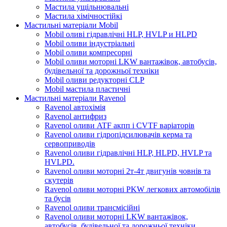
Мастила ущільнювальні
Мастила хімічностійкі
Мастильні матеріали Mobil
Mobil оливі гідравлічні HLP, HVLP и HLPD
Mobil оливи індустріальні
Mobil оливи компресорні
Mobil оливи моторні LKW вантажівок, автобусів,
будівельної та дорожньої техніки
Mobil оливи редукторні CLP
Mobil мастила пластичні
Мастильні матеріали Ravenol
Ravenol автохімія
Ravenol антифриз
Ravenol оливи ATF акпп і CVTF варіаторів
Ravenol оливи гідропідсилювачів керма та
сервоприводів
Ravenol оливи гідравлічні HLP, HLPD, HVLP та
HVLPD.
Ravenol оливи моторні 2т-4т двигунів човнів та
скутерів
Ravenol оливи моторні PKW легкових автомобілів
та бусів
Ravenol оливи трансмісійні
Ravenol оливи моторні LKW вантажівок,
автобусів, будівельної та дорожньої техніки