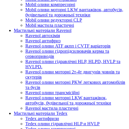
Mobil оливи компресорні
Mobil оливи моторні LKW вантажівок, автобусів,
будівельної та дорожньої техніки
Mobil оливи редукторні CLP
Mobil мастила пластичні
Мастильні матеріали Ravenol
Ravenol автохімія
Ravenol антифриз
Ravenol оливи ATF акпп і CVTF варіаторів
Ravenol оливи гідропідсилювачів керма та
сервоприводів
Ravenol оливи гідравлічні HLP, HLPD, HVLP та
HVLPD.
Ravenol оливи моторні 2т-4т двигунів човнів та
скутерів
Ravenol оливи моторні PKW легкових автомобілів
та бусів
Ravenol оливи трансмісійні
Ravenol оливи моторні LKW вантажівок,
автобусів, будівельної та дорожньої техніки
Ravenol мастила пластичні
Мастильні матеріали Tedex
Tedex антифризи
Tedex оливи гідравлічні HLP и HVLP
Tedex оливи компресорні