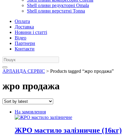
Shell оливи редукторні Omala
Shell оливи верстатні Tonna
Оплата
Доставка
Новини і статті
Відео
Партнери
Контакти
АРЛАНДА СЕРВІС
> Products tagged “жро продажа”
жро продажа
На замовлення
ЖРО мастило залізничне (16кг)