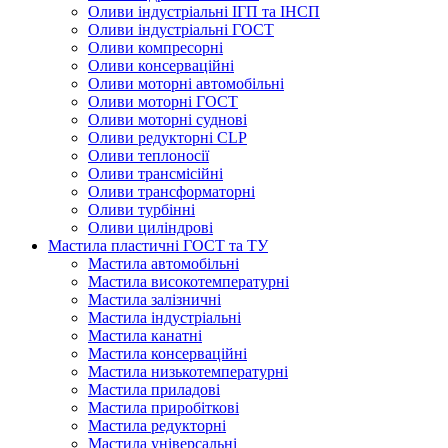
Оливи індустріальні ІГП та ІНСП
Оливи індустріальні ГОСТ
Оливи компресорні
Оливи консерваційні
Оливи моторні автомобільні
Оливи моторні ГОСТ
Оливи моторні суднові
Оливи редукторні CLP
Оливи теплоносії
Оливи трансмісійні
Оливи трансформаторні
Оливи турбінні
Оливи циліндрові
Мастила пластичні ГОСТ та ТУ
Мастила автомобільні
Мастила високотемпературні
Мастила залізничні
Мастила індустріальні
Мастила канатні
Мастила консерваційні
Мастила низькотемпературні
Мастила приладові
Мастила приробіткові
Мастила редукторні
Мастила універсальні