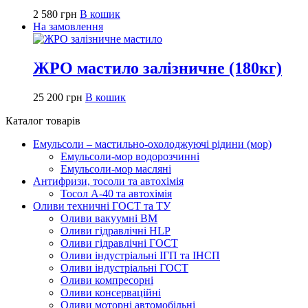
2 580
грн
В кошик
На замовлення
ЖРО мастило залізничне (180кг)
25 200
грн
В кошик
Каталог товарів
Емульсоли – мастильно-охолоджуючі рідини (мор)
Емульсоли-мор водорозчинні
Емульсоли-мор масляні
Антифризи, тосоли та автохімія
Тосол А-40 та автохімія
Оливи техничні ГОСТ та ТУ
Оливи вакуумні ВМ
Оливи гідравлічні HLP
Оливи гідравлічні ГОСТ
Оливи індустріальні ІГП та ІНСП
Оливи індустріальні ГОСТ
Оливи компресорні
Оливи консерваційні
Оливи моторні автомобільні