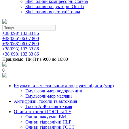
Shell оливи компресорні Corena
Shell оливи редукторні Omala
Shell оливи верстатні Tonna
+38(098) 133 33 86
+38(066) 06 07 800
+38(068) 06 07 800
+38(093) 133 33 86
+38(098) 133 33 86
Працюємо: Пн-Пт з 9:00 до 16:00
0
Емульсоли – мастильно-охолоджуючі рідини (мор)
Емульсоли-мор водорозчинні
Емульсоли-мор масляні
Антифризи, тосоли та автохімія
Тосол А-40 та автохімія
Оливи техничні ГОСТ та ТУ
Оливи вакуумні ВМ
Оливи гідравлічні HLP
Оливи гідравлічні ГОСТ