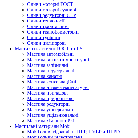
Оливи моторні ГОСТ
Оливи моторні суднові
Оливи редукторні CLP
Оливи теплоносії
Оливи трансмісійні
Оливи трансформаторні
Оливи турбінні
Оливи циліндрові
Мастила пластичні ГОСТ та ТУ
Мастила автомобільні
Мастила високотемпературні
Мастила залізничні
Мастила індустріальні
Мастила канатні
Мастила консерваційні
Мастила низькотемпературні
Мастила приладові
Мастила приробіткові
Мастила редукторні
Мастила універсальні
Мастила ущільнювальні
Мастила хімічностійкі
Мастильні матеріали Mobil
Mobil оливі гідравлічні HLP, HVLP и HLPD
Mobil оливи індустріальні