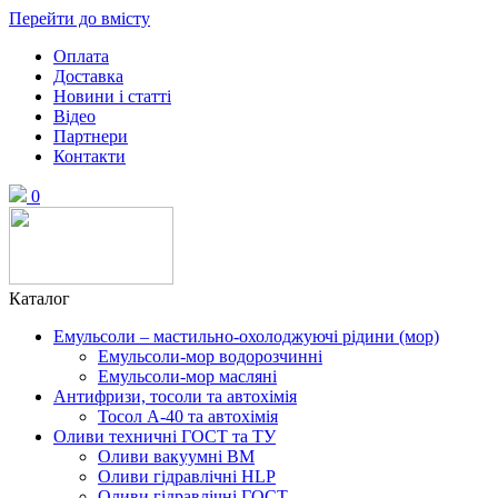
Перейти до вмісту
Оплата
Доставка
Новини і статті
Відео
Партнери
Контакти
0
Каталог
Емульсоли – мастильно-охолоджуючі рідини (мор)
Емульсоли-мор водорозчинні
Емульсоли-мор масляні
Антифризи, тосоли та автохімія
Тосол А-40 та автохімія
Оливи техничні ГОСТ та ТУ
Оливи вакуумні ВМ
Оливи гідравлічні HLP
Оливи гідравлічні ГОСТ