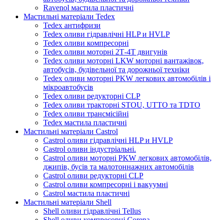
Ravenol мастила пластичні
Мастильні матеріали Tedex
Tedex антифризи
Tedex оливи гідравлічні HLP и HVLP
Tedex оливи компресорні
Tedex оливи моторні 2Т-4Т двигунів
Tedex оливи моторні LKW моторні вантажівок,
автобусів, будівельної та дорожньої техніки
Tedex оливи моторні PKW легкових автомобілів і
мікроавтобусів
Tedex оливи редукторні CLP
Tedex оливи тракторні STOU, UTTO та TDTO
Tedex оливи трансмісійні
Tedex мастила пластичні
Мастильні матеріали Castrol
Castrol оливи гідравлічні HLP и HVLP
Castrol оливи індустріальні.
Castrol оливи моторні PKW легкових автомобілів,
джипів, бусів та малотоннажних автомобілів
Castrol оливи редукторні CLP
Castrol оливи компресорні і вакуумні
Castrol мастила пластичні
Мастильні матеріали Shell
Shell оливи гідравлічні Tellus
Shell оливи компресорні Corena