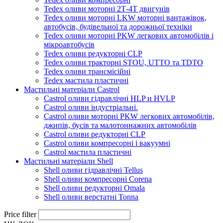
Tedex оливи моторні 2Т-4Т двигунів
Tedex оливи моторні LKW моторні вантажівок,
автобусів, будівельної та дорожньої техніки
Tedex оливи моторні PKW легкових автомобілів і
мікроавтобусів
Tedex оливи редукторні CLP
Tedex оливи тракторні STOU, UTTO та TDTO
Tedex оливи трансмісійні
Tedex мастила пластичні
Мастильні матеріали Castrol
Castrol оливи гідравлічні HLP и HVLP
Castrol оливи індустріальні.
Castrol оливи моторні PKW легкових автомобілів,
джипів, бусів та малотоннажних автомобілів
Castrol оливи редукторні CLP
Castrol оливи компресорні і вакуумні
Castrol мастила пластичні
Мастильні матеріали Shell
Shell оливи гідравлічні Tellus
Shell оливи компресорні Corena
Shell оливи редукторні Omala
Shell оливи верстатні Tonna
Price filter