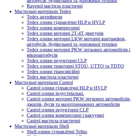
автобусів, будівельної та дорожньої техніки
Ravenol мастила пластичні
Мастильні матеріали Tedex
Tedex антифризи
Tedex оливи гідравлічні HLP и HVLP
Tedex оливи компресорні
Tedex оливи моторні 2Т-4Т двигунів
Tedex оливи моторні LKW моторні вантажівок,
автобусів, будівельної та дорожньої техніки
Tedex оливи моторні PKW легкових автомобілів і
мікроавтобусів
Tedex оливи редукторні CLP
Tedex оливи тракторні STOU, UTTO та TDTO
Tedex оливи трансмісійні
Tedex мастила пластичні
Мастильні матеріали Castrol
Castrol оливи гідравлічні HLP и HVLP
Castrol оливи індустріальні.
Castrol оливи моторні PKW легкових автомобілів,
джипів, бусів та малотоннажних автомобілів
Castrol оливи редукторні CLP
Castrol оливи компресорні і вакуумні
Castrol мастила пластичні
Мастильні матеріали Shell
Shell оливи гідравлічні Tellus