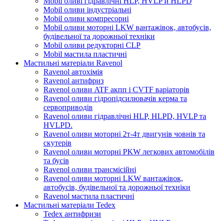
Mobil оливі гідравлічні HLP, HVLP и HLPD
Mobil оливи індустріальні
Mobil оливи компресорні
Mobil оливи моторні LKW вантажівок, автобусів,
будівельної та дорожньої техніки
Mobil оливи редукторні CLP
Mobil мастила пластичні
Мастильні матеріали Ravenol
Ravenol автохімія
Ravenol антифриз
Ravenol оливи ATF акпп і CVTF варіаторів
Ravenol оливи гідропідсилювачів керма та
сервоприводів
Ravenol оливи гідравлічні HLP, HLPD, HVLP та
HVLPD.
Ravenol оливи моторні 2т-4т двигунів човнів та
скутерів
Ravenol оливи моторні PKW легкових автомобілів
та бусів
Ravenol оливи трансмісійні
Ravenol оливи моторні LKW вантажівок,
автобусів, будівельної та дорожньої техніки
Ravenol мастила пластичні
Мастильні матеріали Tedex
Tedex антифризи