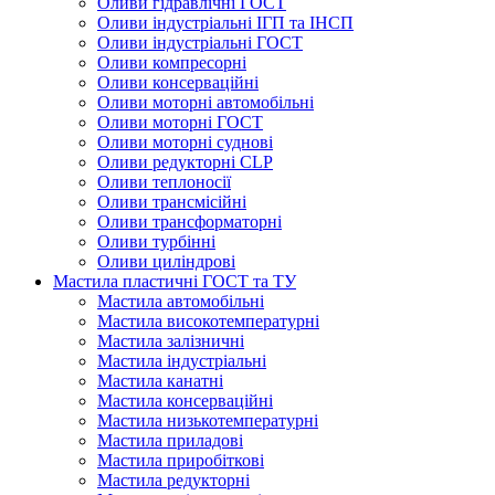
Оливи гідравлічні ГОСТ
Оливи індустріальні ІГП та ІНСП
Оливи індустріальні ГОСТ
Оливи компресорні
Оливи консерваційні
Оливи моторні автомобільні
Оливи моторні ГОСТ
Оливи моторні суднові
Оливи редукторні CLP
Оливи теплоносії
Оливи трансмісійні
Оливи трансформаторні
Оливи турбінні
Оливи циліндрові
Мастила пластичні ГОСТ та ТУ
Мастила автомобільні
Мастила високотемпературні
Мастила залізничні
Мастила індустріальні
Мастила канатні
Мастила консерваційні
Мастила низькотемпературні
Мастила приладові
Мастила приробіткові
Мастила редукторні