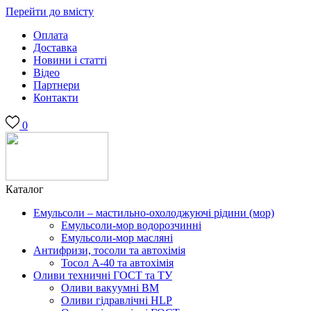
Перейти до вмісту
Оплата
Доставка
Новини і статті
Відео
Партнери
Контакти
0
Каталог
Емульсоли – мастильно-охолоджуючі рідини (мор)
Емульсоли-мор водорозчинні
Емульсоли-мор масляні
Антифризи, тосоли та автохімія
Тосол А-40 та автохімія
Оливи техничні ГОСТ та ТУ
Оливи вакуумні ВМ
Оливи гідравлічні HLP