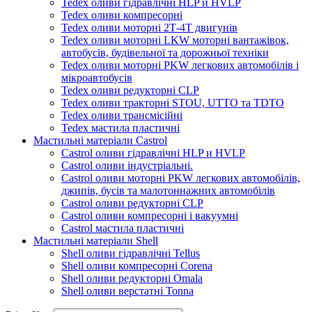
Tedex оливи гідравлічні HLP и HVLP
Tedex оливи компресорні
Tedex оливи моторні 2Т-4Т двигунів
Tedex оливи моторні LKW моторні вантажівок,
автобусів, будівельної та дорожньої техніки
Tedex оливи моторні PKW легкових автомобілів і
мікроавтобусів
Tedex оливи редукторні CLP
Tedex оливи тракторні STOU, UTTO та TDTO
Tedex оливи трансмісійні
Tedex мастила пластичні
Мастильні матеріали Castrol
Castrol оливи гідравлічні HLP и HVLP
Castrol оливи індустріальні.
Castrol оливи моторні PKW легкових автомобілів,
джипів, бусів та малотоннажних автомобілів
Castrol оливи редукторні CLP
Castrol оливи компресорні і вакуумні
Castrol мастила пластичні
Мастильні матеріали Shell
Shell оливи гідравлічні Tellus
Shell оливи компресорні Corena
Shell оливи редукторні Omala
Shell оливи верстатні Tonna