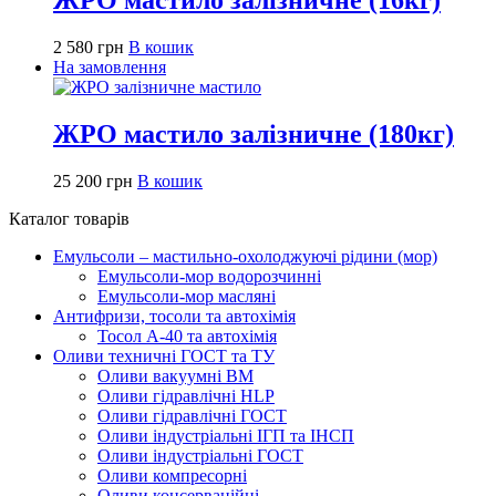
2 580
грн
В кошик
На замовлення
ЖРО мастило залізничне (180кг)
25 200
грн
В кошик
Каталог товарів
Емульсоли – мастильно-охолоджуючі рідини (мор)
Емульсоли-мор водорозчинні
Емульсоли-мор масляні
Антифризи, тосоли та автохімія
Тосол А-40 та автохімія
Оливи техничні ГОСТ та ТУ
Оливи вакуумні ВМ
Оливи гідравлічні HLP
Оливи гідравлічні ГОСТ
Оливи індустріальні ІГП та ІНСП
Оливи індустріальні ГОСТ
Оливи компресорні
Оливи консерваційні