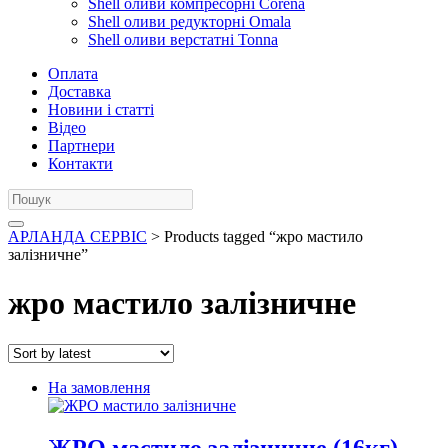
Shell оливи компресорні Corena
Shell оливи редукторні Omala
Shell оливи верстатні Tonna
Оплата
Доставка
Новини і статті
Відео
Партнери
Контакти
АРЛАНДА СЕРВІС
> Products tagged “жро мастило
залізничне”
жро мастило залізничне
На замовлення
ЖРО мастило залізничне (16кг)