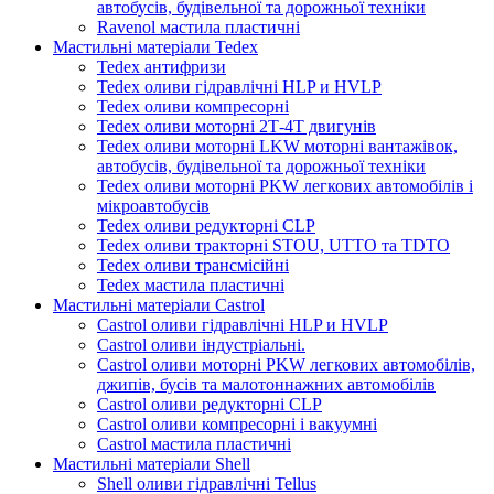
автобусів, будівельної та дорожньої техніки
Ravenol мастила пластичні
Мастильні матеріали Tedex
Tedex антифризи
Tedex оливи гідравлічні HLP и HVLP
Tedex оливи компресорні
Tedex оливи моторні 2Т-4Т двигунів
Tedex оливи моторні LKW моторні вантажівок,
автобусів, будівельної та дорожньої техніки
Tedex оливи моторні PKW легкових автомобілів і
мікроавтобусів
Tedex оливи редукторні CLP
Tedex оливи тракторні STOU, UTTO та TDTO
Tedex оливи трансмісійні
Tedex мастила пластичні
Мастильні матеріали Castrol
Castrol оливи гідравлічні HLP и HVLP
Castrol оливи індустріальні.
Castrol оливи моторні PKW легкових автомобілів,
джипів, бусів та малотоннажних автомобілів
Castrol оливи редукторні CLP
Castrol оливи компресорні і вакуумні
Castrol мастила пластичні
Мастильні матеріали Shell
Shell оливи гідравлічні Tellus