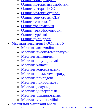
Оливи моторні автомобільні
Оливи моторні ГОСТ
Оливи моторні суднові
Оливи редукторні CLP
Оливи теплоносії
Оливи трансмісійні
Оливи трансформаторні
Оливи турбінні
Оливи циліндрові
Мастила пластичні ГОСТ та ТУ
Мастила автомобільні
Мастила високотемпературні
Мастила залізничні
Мастила індустріальні
Мастила канатні
Мастила консерваційні
Мастила низькотемпературні
Мастила приладові
Мастила приробіткові
Мастила редукторні
Мастила універсальні
Мастила ущільнювальні
Мастила хімічностійкі
Мастильні матеріали Mobil