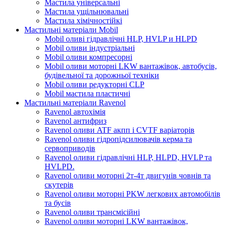
Мастила універсальні
Мастила ущільнювальні
Мастила хімічностійкі
Мастильні матеріали Mobil
Mobil оливі гідравлічні HLP, HVLP и HLPD
Mobil оливи індустріальні
Mobil оливи компресорні
Mobil оливи моторні LKW вантажівок, автобусів,
будівельної та дорожньої техніки
Mobil оливи редукторні CLP
Mobil мастила пластичні
Мастильні матеріали Ravenol
Ravenol автохімія
Ravenol антифриз
Ravenol оливи ATF акпп і CVTF варіаторів
Ravenol оливи гідропідсилювачів керма та
сервоприводів
Ravenol оливи гідравлічні HLP, HLPD, HVLP та
HVLPD.
Ravenol оливи моторні 2т-4т двигунів човнів та
скутерів
Ravenol оливи моторні PKW легкових автомобілів
та бусів
Ravenol оливи трансмісійні
Ravenol оливи моторні LKW вантажівок,