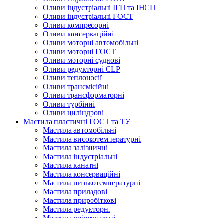
Оливи індустріальні ІГП та ІНСП
Оливи індустріальні ГОСТ
Оливи компресорні
Оливи консерваційні
Оливи моторні автомобільні
Оливи моторні ГОСТ
Оливи моторні суднові
Оливи редукторні CLP
Оливи теплоносії
Оливи трансмісійні
Оливи трансформаторні
Оливи турбінні
Оливи циліндрові
Мастила пластичні ГОСТ та ТУ
Мастила автомобільні
Мастила високотемпературні
Мастила залізничні
Мастила індустріальні
Мастила канатні
Мастила консерваційні
Мастила низькотемпературні
Мастила приладові
Мастила приробіткові
Мастила редукторні
Мастила універсальні