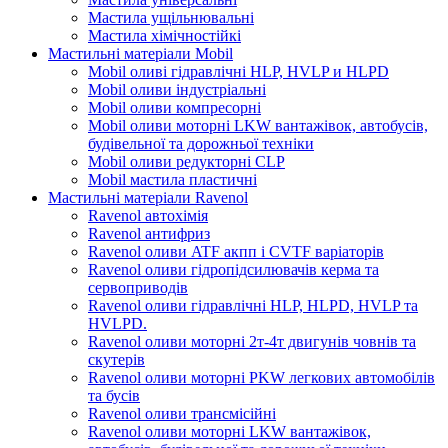
Мастила ущільнювальні
Мастила хімічностійкі
Мастильні матеріали Mobil
Mobil оливі гідравлічні HLP, HVLP и HLPD
Mobil оливи індустріальні
Mobil оливи компресорні
Mobil оливи моторні LKW вантажівок, автобусів,
будівельної та дорожньої техніки
Mobil оливи редукторні CLP
Mobil мастила пластичні
Мастильні матеріали Ravenol
Ravenol автохімія
Ravenol антифриз
Ravenol оливи ATF акпп і CVTF варіаторів
Ravenol оливи гідропідсилювачів керма та
сервоприводів
Ravenol оливи гідравлічні HLP, HLPD, HVLP та
HVLPD.
Ravenol оливи моторні 2т-4т двигунів човнів та
скутерів
Ravenol оливи моторні PKW легкових автомобілів
та бусів
Ravenol оливи трансмісійні
Ravenol оливи моторні LKW вантажівок,