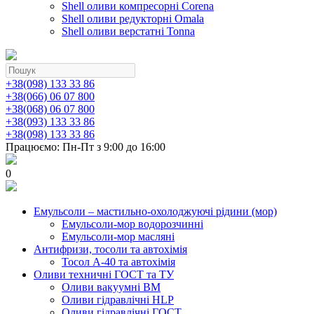
Shell оливи компресорні Corena
Shell оливи редукторні Omala
Shell оливи верстатні Tonna
+38(098) 133 33 86
+38(066) 06 07 800
+38(068) 06 07 800
+38(093) 133 33 86
+38(098) 133 33 86
Працюємо: Пн-Пт з 9:00 до 16:00
0
Емульсоли – мастильно-охолоджуючі рідини (мор)
Емульсоли-мор водорозчинні
Емульсоли-мор масляні
Антифризи, тосоли та автохімія
Тосол А-40 та автохімія
Оливи техничні ГОСТ та ТУ
Оливи вакуумні ВМ
Оливи гідравлічні HLP
Оливи гідравлічні ГОСТ