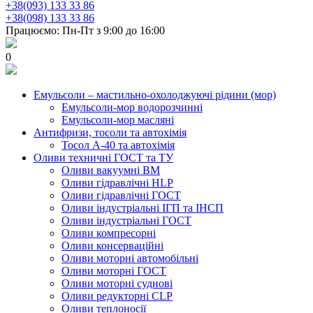
+38(093) 133 33 86
+38(098) 133 33 86
Працюємо: Пн-Пт з 9:00 до 16:00
0
Емульсоли – мастильно-охолоджуючі рідини (мор)
Емульсоли-мор водорозчинні
Емульсоли-мор масляні
Антифризи, тосоли та автохімія
Тосол А-40 та автохімія
Оливи техничні ГОСТ та ТУ
Оливи вакуумні ВМ
Оливи гідравлічні HLP
Оливи гідравлічні ГОСТ
Оливи індустріальні ІГП та ІНСП
Оливи індустріальні ГОСТ
Оливи компресорні
Оливи консерваційні
Оливи моторні автомобільні
Оливи моторні ГОСТ
Оливи моторні суднові
Оливи редукторні CLP
Оливи теплоносії