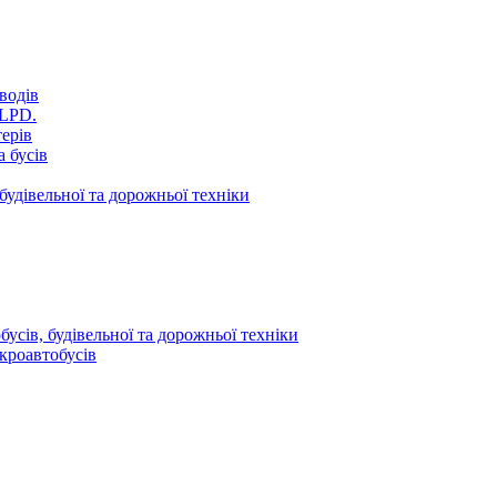
водів
VLPD.
терів
 бусів
будівельної та дорожньої техніки
усів, будівельної та дорожньої техніки
кроавтобусів