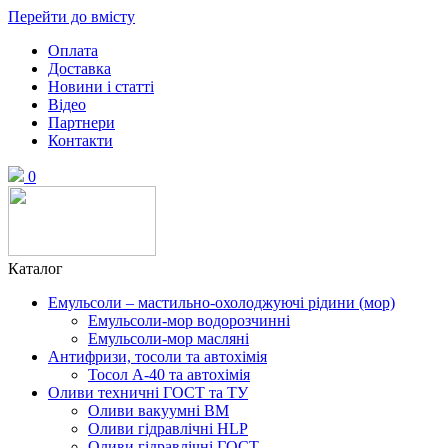
Перейти до вмісту
Оплата
Доставка
Новини і статті
Відео
Партнери
Контакти
0
Каталог
Емульсоли – мастильно-охолоджуючі рідини (мор)
Емульсоли-мор водорозчинні
Емульсоли-мор масляні
Антифризи, тосоли та автохімія
Тосол А-40 та автохімія
Оливи техничні ГОСТ та ТУ
Оливи вакуумні ВМ
Оливи гідравлічні HLP
Оливи гідравлічні ГОСТ