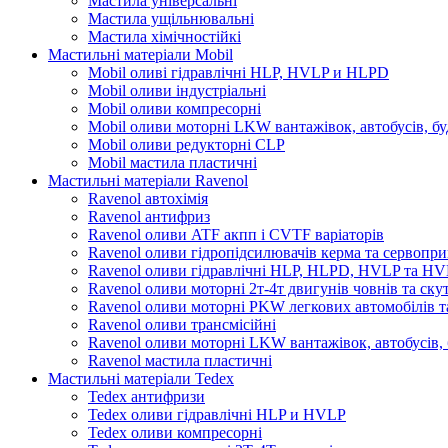
Мастила універсальні
Мастила ущільнювальні
Мастила хімічностійкі
Мастильні матеріали Mobil
Mobil оливі гідравлічні HLP, HVLP и HLPD
Mobil оливи індустріальні
Mobil оливи компресорні
Mobil оливи моторні LKW вантажівок, автобусів, бу
Mobil оливи редукторні CLP
Mobil мастила пластичні
Мастильні матеріали Ravenol
Ravenol автохімія
Ravenol антифриз
Ravenol оливи ATF акпп і CVTF варіаторів
Ravenol оливи гідропідсилювачів керма та сервопри
Ravenol оливи гідравлічні HLP, HLPD, HVLP та H
Ravenol оливи моторні 2т-4т двигунів човнів та ску
Ravenol оливи моторні PKW легкових автомобілів та
Ravenol оливи трансмісійні
Ravenol оливи моторні LKW вантажівок, автобусів, 
Ravenol мастила пластичні
Мастильні матеріали Tedex
Tedex антифризи
Tedex оливи гідравлічні HLP и HVLP
Tedex оливи компресорні