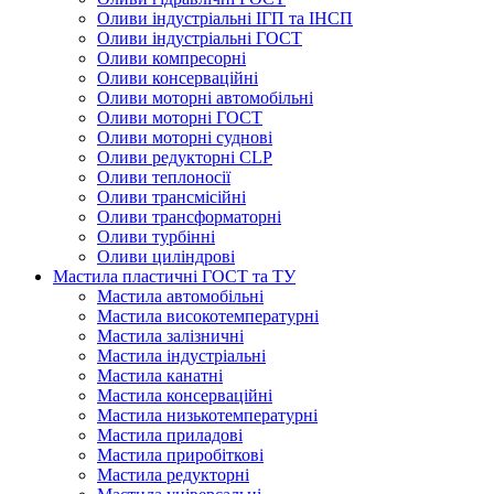
Оливи індустріальні ІГП та ІНСП
Оливи індустріальні ГОСТ
Оливи компресорні
Оливи консерваційні
Оливи моторні автомобільні
Оливи моторні ГОСТ
Оливи моторні суднові
Оливи редукторні CLP
Оливи теплоносії
Оливи трансмісійні
Оливи трансформаторні
Оливи турбінні
Оливи циліндрові
Мастила пластичні ГОСТ та ТУ
Мастила автомобільні
Мастила високотемпературні
Мастила залізничні
Мастила індустріальні
Мастила канатні
Мастила консерваційні
Мастила низькотемпературні
Мастила приладові
Мастила приробіткові
Мастила редукторні