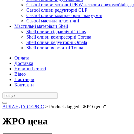
Castrol оливи моторні PKW легкових автомобілів, д
Castrol оливи редукторні CLP
Castrol оливи компресорні і вакуумні
Castrol мастила пластичні
Мастильні матеріали Shell
Shell оливи гідравлічні Tellus
Shell оливи компресорні Corena
Shell оливи редукторні Omala
Shell оливи верстатні Tonna
Оплата
Доставка
Новини і статті
Відео
Партнери
Контакти
АРЛАНДА СЕРВІС
> Products tagged “ЖРО цена”
ЖРО цена