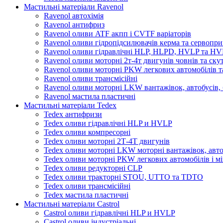
Мастильні матеріали Ravenol
Ravenol автохімія
Ravenol антифриз
Ravenol оливи ATF акпп і CVTF варіаторів
Ravenol оливи гідропідсилювачів керма та сервопри
Ravenol оливи гідравлічні HLP, HLPD, HVLP та H
Ravenol оливи моторні 2т-4т двигунів човнів та ску
Ravenol оливи моторні PKW легкових автомобілів та
Ravenol оливи трансмісійні
Ravenol оливи моторні LKW вантажівок, автобусів, 
Ravenol мастила пластичні
Мастильні матеріали Tedex
Tedex антифризи
Tedex оливи гідравлічні HLP и HVLP
Tedex оливи компресорні
Tedex оливи моторні 2Т-4Т двигунів
Tedex оливи моторні LKW моторні вантажівок, автоб
Tedex оливи моторні PKW легкових автомобілів і мі
Tedex оливи редукторні CLP
Tedex оливи тракторні STOU, UTTO та TDTO
Tedex оливи трансмісійні
Tedex мастила пластичні
Мастильні матеріали Castrol
Castrol оливи гідравлічні HLP и HVLP
Castrol оливи індустріальні.