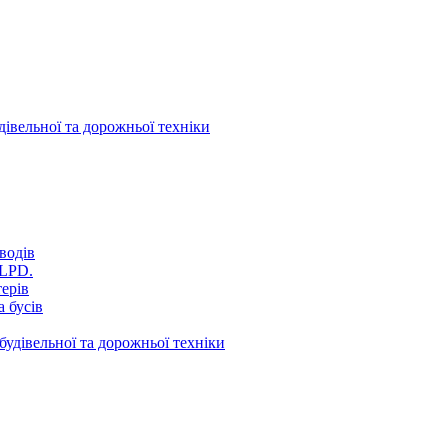
дівельної та дорожньої техніки
водів
VLPD.
терів
 бусів
будівельної та дорожньої техніки