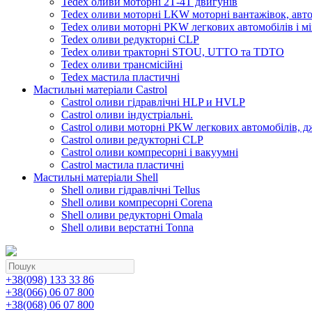
Tedex оливи моторні 2Т-4Т двигунів
Tedex оливи моторні LKW моторні вантажівок, автоб
Tedex оливи моторні PKW легкових автомобілів і мі
Tedex оливи редукторні CLP
Tedex оливи тракторні STOU, UTTO та TDTO
Tedex оливи трансмісійні
Tedex мастила пластичні
Мастильні матеріали Castrol
Castrol оливи гідравлічні HLP и HVLP
Castrol оливи індустріальні.
Castrol оливи моторні PKW легкових автомобілів, д
Castrol оливи редукторні CLP
Castrol оливи компресорні і вакуумні
Castrol мастила пластичні
Мастильні матеріали Shell
Shell оливи гідравлічні Tellus
Shell оливи компресорні Corena
Shell оливи редукторні Omala
Shell оливи верстатні Tonna
+38(098) 133 33 86
+38(066) 06 07 800
+38(068) 06 07 800