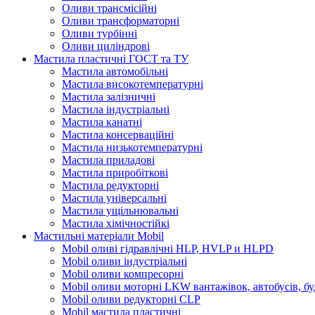
Оливи трансмісійні
Оливи трансформаторні
Оливи турбінні
Оливи циліндрові
Мастила пластичні ГОСТ та ТУ
Мастила автомобільні
Мастила високотемпературні
Мастила залізничні
Мастила індустріальні
Мастила канатні
Мастила консерваційні
Мастила низькотемпературні
Мастила приладові
Мастила приробіткові
Мастила редукторні
Мастила універсальні
Мастила ущільнювальні
Мастила хімічностійкі
Мастильні матеріали Mobil
Mobil оливі гідравлічні HLP, HVLP и HLPD
Mobil оливи індустріальні
Mobil оливи компресорні
Mobil оливи моторні LKW вантажівок, автобусів, бу
Mobil оливи редукторні CLP
Mobil мастила пластичні