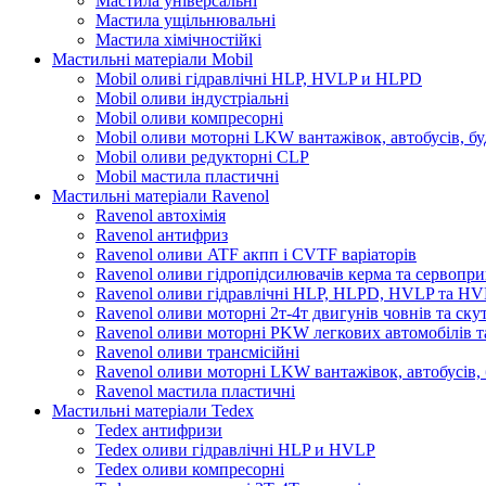
Мастила універсальні
Мастила ущільнювальні
Мастила хімічностійкі
Мастильні матеріали Mobil
Mobil оливі гідравлічні HLP, HVLP и HLPD
Mobil оливи індустріальні
Mobil оливи компресорні
Mobil оливи моторні LKW вантажівок, автобусів, бу
Mobil оливи редукторні CLP
Mobil мастила пластичні
Мастильні матеріали Ravenol
Ravenol автохімія
Ravenol антифриз
Ravenol оливи ATF акпп і CVTF варіаторів
Ravenol оливи гідропідсилювачів керма та сервопри
Ravenol оливи гідравлічні HLP, HLPD, HVLP та H
Ravenol оливи моторні 2т-4т двигунів човнів та ску
Ravenol оливи моторні PKW легкових автомобілів та
Ravenol оливи трансмісійні
Ravenol оливи моторні LKW вантажівок, автобусів, 
Ravenol мастила пластичні
Мастильні матеріали Tedex
Tedex антифризи
Tedex оливи гідравлічні HLP и HVLP
Tedex оливи компресорні