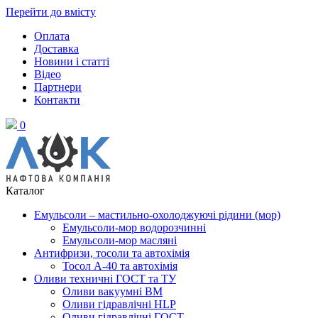
Перейти до вмісту
Оплата
Доставка
Новини і статті
Відео
Партнери
Контакти
0
Каталог
Емульсоли – мастильно-охолоджуючі рідини (мор)
Емульсоли-мор водорозчинні
Емульсоли-мор масляні
Антифризи, тосоли та автохімія
Тосол А-40 та автохімія
Оливи техничні ГОСТ та ТУ
Оливи вакуумні ВМ
Оливи гідравлічні HLP
Оливи гідравлічні ГОСТ