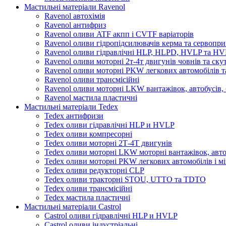
Мастильні матеріали Ravenol
Ravenol автохімія
Ravenol антифриз
Ravenol оливи ATF акпп і CVTF варіаторів
Ravenol оливи гідропідсилювачів керма та сервопри
Ravenol оливи гідравлічні HLP, HLPD, HVLP та H
Ravenol оливи моторні 2т-4т двигунів човнів та ску
Ravenol оливи моторні PKW легкових автомобілів та
Ravenol оливи трансмісійні
Ravenol оливи моторні LKW вантажівок, автобусів, 
Ravenol мастила пластичні
Мастильні матеріали Tedex
Tedex антифризи
Tedex оливи гідравлічні HLP и HVLP
Tedex оливи компресорні
Tedex оливи моторні 2Т-4Т двигунів
Tedex оливи моторні LKW моторні вантажівок, автоб
Tedex оливи моторні PKW легкових автомобілів і мі
Tedex оливи редукторні CLP
Tedex оливи тракторні STOU, UTTO та TDTO
Tedex оливи трансмісійні
Tedex мастила пластичні
Мастильні матеріали Castrol
Castrol оливи гідравлічні HLP и HVLP
Castrol оливи індустріальні.