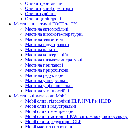
Оливи трансмісійні
Оливи трансформаторні
Оливи турбінні
Оливи циліндрові
Мастила пластичні ГОСТ та ТУ
Мастила автомобільні
Мастила високотемпературні
Мастила залізничні
Мастила індустріальні
Мастила канатні
Мастила консерваційні
Мастила низькотемпературні
Мастила приладові
Мастила приробіткові
Мастила редукторні
Мастила універсальні
Мастила ущільнювальні
Мастила хімічностійкі
Мастильні матеріали Mobil
Mobil оливі гідравлічні HLP, HVLP и HLPD
Mobil оливи індустріальні
Mobil оливи компресорні
Mobil оливи моторні LKW вантажівок, автобусів, бу
Mobil оливи редукторні CLP
Mobil мастила пластичні