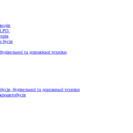
водів
VLPD.
терів
 бусів
будівельної та дорожньої техніки
усів, будівельної та дорожньої техніки
кроавтобусів