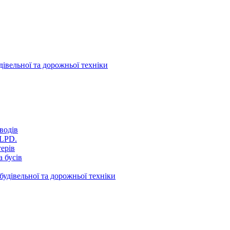
дівельної та дорожньої техніки
водів
VLPD.
терів
 бусів
будівельної та дорожньої техніки