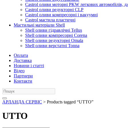
Castrol оливи моторні PKW легкових автомобілів, д
Castrol оливи редукторні CLP
Castrol оливи компресорні і вакуумні
Castrol мастила пластичні
Мастильні матеріали Shell
Shell оливи гідравлічні Tellus
Shell оливи компресорні Corena
Shell оливи редукторні Omala
Shell оливи верстатні Tonna
Оплата
Доставка
Новини і статті
Відео
Партнери
Контакти
АРЛАНДА СЕРВІС
> Products tagged “UTTO”
UTTO