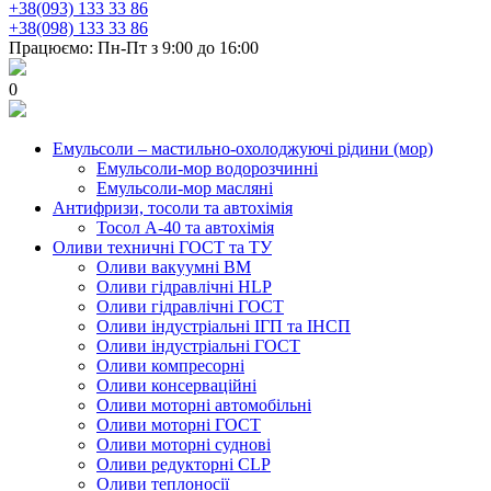
+38(093) 133 33 86
+38(098) 133 33 86
Працюємо: Пн-Пт з 9:00 до 16:00
0
Емульсоли – мастильно-охолоджуючі рідини (мор)
Емульсоли-мор водорозчинні
Емульсоли-мор масляні
Антифризи, тосоли та автохімія
Тосол А-40 та автохімія
Оливи техничні ГОСТ та ТУ
Оливи вакуумні ВМ
Оливи гідравлічні HLP
Оливи гідравлічні ГОСТ
Оливи індустріальні ІГП та ІНСП
Оливи індустріальні ГОСТ
Оливи компресорні
Оливи консерваційні
Оливи моторні автомобільні
Оливи моторні ГОСТ
Оливи моторні суднові
Оливи редукторні CLP
Оливи теплоносії