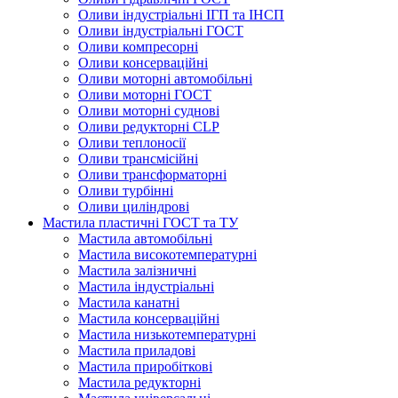
Оливи індустріальні ІГП та ІНСП
Оливи індустріальні ГОСТ
Оливи компресорні
Оливи консерваційні
Оливи моторні автомобільні
Оливи моторні ГОСТ
Оливи моторні суднові
Оливи редукторні CLP
Оливи теплоносії
Оливи трансмісійні
Оливи трансформаторні
Оливи турбінні
Оливи циліндрові
Мастила пластичні ГОСТ та ТУ
Мастила автомобільні
Мастила високотемпературні
Мастила залізничні
Мастила індустріальні
Мастила канатні
Мастила консерваційні
Мастила низькотемпературні
Мастила приладові
Мастила приробіткові
Мастила редукторні