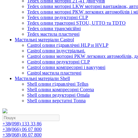
Tedex оливи моторні 2Т-4Т двигунів
Tedex оливи моторні LKW моторні вантажівок, автоб
Tedex оливи моторні PKW легкових автомобілів і мі
Tedex оливи редукторні CLP
Tedex оливи тракторні STOU, UTTO та TDTO
Tedex оливи трансмісійні
Tedex мастила пластичні
Мастильні матеріали Castrol
Castrol оливи гідравлічні HLP и HVLP
Castrol оливи індустріальні.
Castrol оливи моторні PKW легкових автомобілів, д
Castrol оливи редукторні CLP
Castrol оливи компресорні і вакуумні
Castrol мастила пластичні
Мастильні матеріали Shell
Shell оливи гідравлічні Tellus
Shell оливи компресорні Corena
Shell оливи редукторні Omala
Shell оливи верстатні Tonna
+38(098) 133 33 86
+38(066) 06 07 800
+38(068) 06 07 800