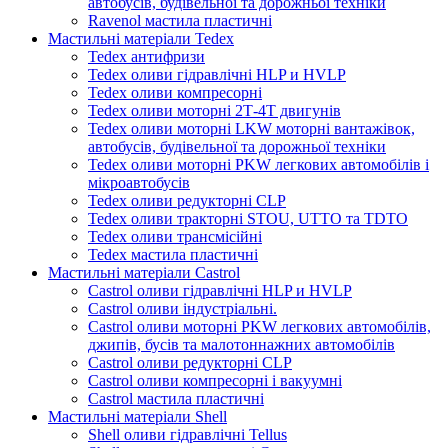
автобусів, будівельної та дорожньої техніки
Ravenol мастила пластичні
Мастильні матеріали Tedex
Tedex антифризи
Tedex оливи гідравлічні HLP и HVLP
Tedex оливи компресорні
Tedex оливи моторні 2Т-4Т двигунів
Tedex оливи моторні LKW моторні вантажівок,
автобусів, будівельної та дорожньої техніки
Tedex оливи моторні PKW легкових автомобілів і
мікроавтобусів
Tedex оливи редукторні CLP
Tedex оливи тракторні STOU, UTTO та TDTO
Tedex оливи трансмісійні
Tedex мастила пластичні
Мастильні матеріали Castrol
Castrol оливи гідравлічні HLP и HVLP
Castrol оливи індустріальні.
Castrol оливи моторні PKW легкових автомобілів,
джипів, бусів та малотоннажних автомобілів
Castrol оливи редукторні CLP
Castrol оливи компресорні і вакуумні
Castrol мастила пластичні
Мастильні матеріали Shell
Shell оливи гідравлічні Tellus