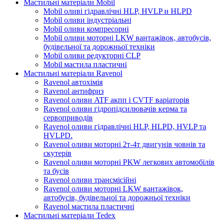
Мастильні матеріали Mobil
Mobil оливі гідравлічні HLP, HVLP и HLPD
Mobil оливи індустріальні
Mobil оливи компресорні
Mobil оливи моторні LKW вантажівок, автобусів,
будівельної та дорожньої техніки
Mobil оливи редукторні CLP
Mobil мастила пластичні
Мастильні матеріали Ravenol
Ravenol автохімія
Ravenol антифриз
Ravenol оливи ATF акпп і CVTF варіаторів
Ravenol оливи гідропідсилювачів керма та
сервоприводів
Ravenol оливи гідравлічні HLP, HLPD, HVLP та
HVLPD.
Ravenol оливи моторні 2т-4т двигунів човнів та
скутерів
Ravenol оливи моторні PKW легкових автомобілів
та бусів
Ravenol оливи трансмісійні
Ravenol оливи моторні LKW вантажівок,
автобусів, будівельної та дорожньої техніки
Ravenol мастила пластичні
Мастильні матеріали Tedex