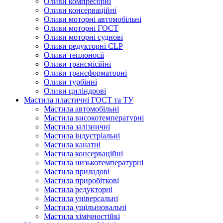
Оливи компресорні
Оливи консерваційні
Оливи моторні автомобільні
Оливи моторні ГОСТ
Оливи моторні суднові
Оливи редукторні CLP
Оливи теплоносії
Оливи трансмісійні
Оливи трансформаторні
Оливи турбінні
Оливи циліндрові
Мастила пластичні ГОСТ та ТУ
Мастила автомобільні
Мастила високотемпературні
Мастила залізничні
Мастила індустріальні
Мастила канатні
Мастила консерваційні
Мастила низькотемпературні
Мастила приладові
Мастила приробіткові
Мастила редукторні
Мастила універсальні
Мастила ущільнювальні
Мастила хімічностійкі