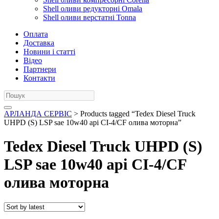
Shell оливи редукторні Omala
Shell оливи верстатні Tonna
Оплата
Доставка
Новини і статті
Відео
Партнери
Контакти
АРЛАНДА СЕРВІС
> Products tagged “Tedex Diesel Truck
UHPD (S) LSP sae 10w40 api CI-4/CF олива моторна”
Tedex Diesel Truck UHPD (S)
LSP sae 10w40 api CI-4/CF
олива моторна