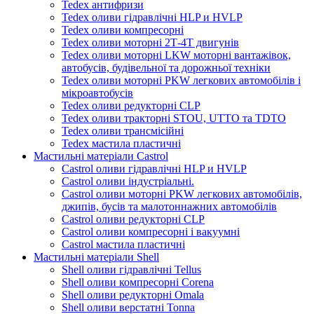
Tedex антифризи
Tedex оливи гідравлічні HLP и HVLP
Tedex оливи компресорні
Tedex оливи моторні 2Т-4Т двигунів
Tedex оливи моторні LKW моторні вантажівок,
автобусів, будівельної та дорожньої техніки
Tedex оливи моторні PKW легкових автомобілів і
мікроавтобусів
Tedex оливи редукторні CLP
Tedex оливи тракторні STOU, UTTO та TDTO
Tedex оливи трансмісійні
Tedex мастила пластичні
Мастильні матеріали Castrol
Castrol оливи гідравлічні HLP и HVLP
Castrol оливи індустріальні.
Castrol оливи моторні PKW легкових автомобілів,
джипів, бусів та малотоннажних автомобілів
Castrol оливи редукторні CLP
Castrol оливи компресорні і вакуумні
Castrol мастила пластичні
Мастильні матеріали Shell
Shell оливи гідравлічні Tellus
Shell оливи компресорні Corena
Shell оливи редукторні Omala
Shell оливи верстатні Tonna