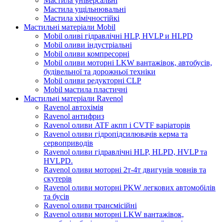
Мастила універсальні
Мастила ущільнювальні
Мастила хімічностійкі
Мастильні матеріали Mobil
Mobil оливі гідравлічні HLP, HVLP и HLPD
Mobil оливи індустріальні
Mobil оливи компресорні
Mobil оливи моторні LKW вантажівок, автобусів,
будівельної та дорожньої техніки
Mobil оливи редукторні CLP
Mobil мастила пластичні
Мастильні матеріали Ravenol
Ravenol автохімія
Ravenol антифриз
Ravenol оливи ATF акпп і CVTF варіаторів
Ravenol оливи гідропідсилювачів керма та
сервоприводів
Ravenol оливи гідравлічні HLP, HLPD, HVLP та
HVLPD.
Ravenol оливи моторні 2т-4т двигунів човнів та
скутерів
Ravenol оливи моторні PKW легкових автомобілів
та бусів
Ravenol оливи трансмісійні
Ravenol оливи моторні LKW вантажівок,