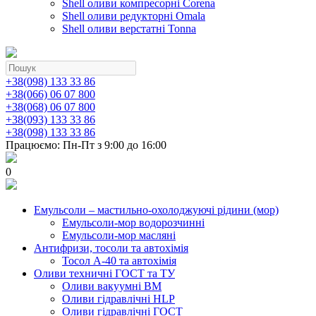
Shell оливи компресорні Corena
Shell оливи редукторні Omala
Shell оливи верстатні Tonna
+38(098) 133 33 86
+38(066) 06 07 800
+38(068) 06 07 800
+38(093) 133 33 86
+38(098) 133 33 86
Працюємо: Пн-Пт з 9:00 до 16:00
0
Емульсоли – мастильно-охолоджуючі рідини (мор)
Емульсоли-мор водорозчинні
Емульсоли-мор масляні
Антифризи, тосоли та автохімія
Тосол А-40 та автохімія
Оливи техничні ГОСТ та ТУ
Оливи вакуумні ВМ
Оливи гідравлічні HLP
Оливи гідравлічні ГОСТ