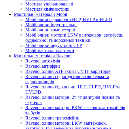
Мастила ущільнювальні
Мастила хімічностійкі
Мастильні матеріали Mobil
Mobil оливі гідравлічні HLP, HVLP и HLPD
Mobil оливи індустріальні
Mobil оливи компресорні
Mobil оливи моторні LKW вантажівок, автобусів,
будівельної та дорожньої техніки
Mobil оливи редукторні CLP
Mobil мастила пластичні
Мастильні матеріали Ravenol
Ravenol автохімія
Ravenol антифриз
Ravenol оливи ATF акпп і CVTF варіаторів
Ravenol оливи гідропідсилювачів керма та
сервоприводів
Ravenol оливи гідравлічні HLP, HLPD, HVLP та
HVLPD.
Ravenol оливи моторні 2т-4т двигунів човнів та
скутерів
Ravenol оливи моторні PKW легкових автомобілів
та бусів
Ravenol оливи трансмісійні
Ravenol оливи моторні LKW вантажівок,
автобусів, будівельної та дорожньої техніки