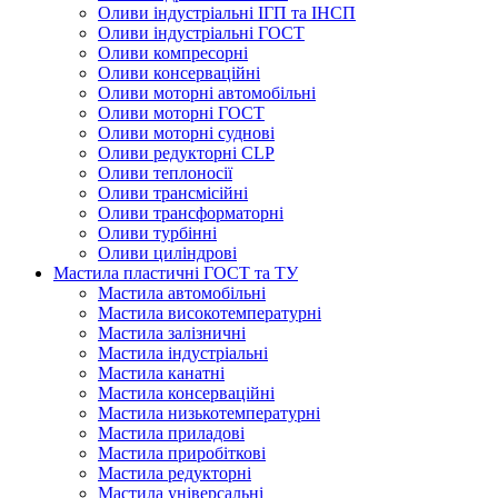
Оливи індустріальні ІГП та ІНСП
Оливи індустріальні ГОСТ
Оливи компресорні
Оливи консерваційні
Оливи моторні автомобільні
Оливи моторні ГОСТ
Оливи моторні суднові
Оливи редукторні CLP
Оливи теплоносії
Оливи трансмісійні
Оливи трансформаторні
Оливи турбінні
Оливи циліндрові
Мастила пластичні ГОСТ та ТУ
Мастила автомобільні
Мастила високотемпературні
Мастила залізничні
Мастила індустріальні
Мастила канатні
Мастила консерваційні
Мастила низькотемпературні
Мастила приладові
Мастила приробіткові
Мастила редукторні
Мастила універсальні