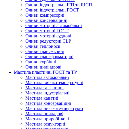
Оливи індустріальні ІГП та ІНСП
Оливи індустріальні ГОСТ
Оливи компресорні
Оливи консерваційні
Оливи моторні автомобільні
Оливи моторні ГОСТ
Оливи моторні суднові
Оливи редукторні CLP
Оливи теплоносії
Оливи трансмісійні
Оливи трансформаторні
Оливи турбінні
Оливи циліндрові
Мастила пластичні ГОСТ та ТУ
Мастила автомобільні
Мастила високотемпературні
Мастила залізничні
Мастила індустріальні
Мастила канатні
Мастила консерваційні
Мастила низькотемпературні
Мастила приладові
Мастила приробіткові
Мастила редукторні