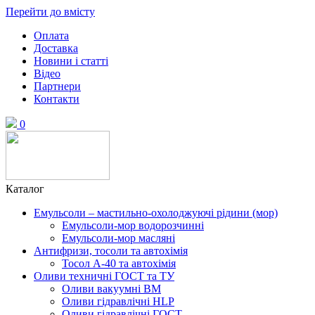
Перейти до вмісту
Оплата
Доставка
Новини і статті
Відео
Партнери
Контакти
0
Каталог
Емульсоли – мастильно-охолоджуючі рідини (мор)
Емульсоли-мор водорозчинні
Емульсоли-мор масляні
Антифризи, тосоли та автохімія
Тосол А-40 та автохімія
Оливи техничні ГОСТ та ТУ
Оливи вакуумні ВМ
Оливи гідравлічні HLP
Оливи гідравлічні ГОСТ