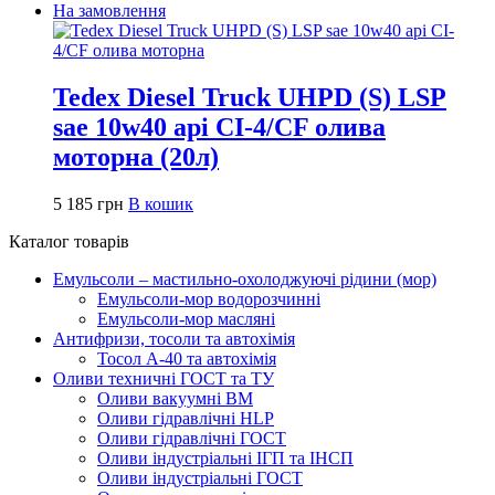
На замовлення
Tedex Diesel Truck UHPD (S) LSP
sae 10w40 api CI-4/CF олива
моторна (20л)
5 185
грн
В кошик
Каталог товарів
Емульсоли – мастильно-охолоджуючі рідини (мор)
Емульсоли-мор водорозчинні
Емульсоли-мор масляні
Антифризи, тосоли та автохімія
Тосол А-40 та автохімія
Оливи техничні ГОСТ та ТУ
Оливи вакуумні ВМ
Оливи гідравлічні HLP
Оливи гідравлічні ГОСТ
Оливи індустріальні ІГП та ІНСП
Оливи індустріальні ГОСТ