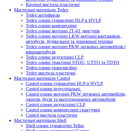
Ravenol мастила пластичні
Мастильні матеріали Tedex
Tedex антифризи
Tedex оливи гідравлічні HLP и HVLP
Tedex оливи компресорні
Tedex оливи моторні 2Т-4Т двигунів
Tedex оливи моторні LKW моторні вантажівок,
автобусів, будівельної та дорожньої техніки
Tedex оливи моторні PKW легкових автомобілів і
мікроавтобусів
Tedex оливи редукторні CLP
Tedex оливи тракторні STOU, UTTO та TDTO
Tedex оливи трансмісійні
Tedex мастила пластичні
Мастильні матеріали Castrol
Castrol оливи гідравлічні HLP и HVLP
Castrol оливи індустріальні.
Castrol оливи моторні PKW легкових автомобілів,
джипів, бусів та малотоннажних автомобілів
Castrol оливи редукторні CLP
Castrol оливи компресорні і вакуумні
Castrol мастила пластичні
Мастильні матеріали Shell
Shell оливи гідравлічні Tellus
Shell оливи компресорні Corena