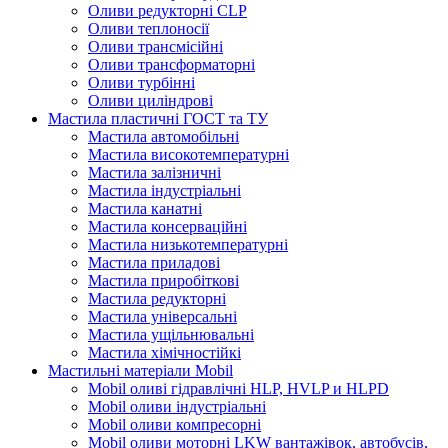
Оливи редукторні CLP
Оливи теплоносії
Оливи трансмісійні
Оливи трансформаторні
Оливи турбінні
Оливи циліндрові
Мастила пластичні ГОСТ та ТУ
Мастила автомобільні
Мастила високотемпературні
Мастила залізничні
Мастила індустріальні
Мастила канатні
Мастила консерваційні
Мастила низькотемпературні
Мастила приладові
Мастила приробіткові
Мастила редукторні
Мастила універсальні
Мастила ущільнювальні
Мастила хімічностійкі
Мастильні матеріали Mobil
Mobil оливі гідравлічні HLP, HVLP и HLPD
Mobil оливи індустріальні
Mobil оливи компресорні
Mobil оливи моторні LKW вантажівок, автобусів,