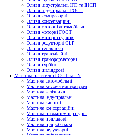
Оливи індустріальні ІГП та ІНСП
Оливи індустріальні ГОСТ
Оливи компресорні
Оливи консерваційні
Оливи моторні автомобільні
Оливи моторні ГОСТ
Оливи моторні суднові
Оливи редукторні CLP
Оливи теплоносії
Оливи трансмісійні
Оливи трансформаторні
Оливи турбінні
Оливи циліндрові
Мастила пластичні ГОСТ та ТУ
Мастила автомобільні
Мастила високотемпературні
Мастила залізничні
Мастила індустріальні
Мастила канатні
Мастила консерваційні
Мастила низькотемпературні
Мастила приладові
Мастила приробіткові
Мастила редукторні