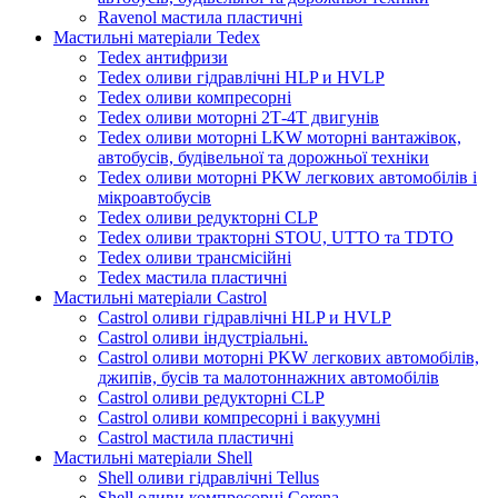
Ravenol мастила пластичні
Мастильні матеріали Tedex
Tedex антифризи
Tedex оливи гідравлічні HLP и HVLP
Tedex оливи компресорні
Tedex оливи моторні 2Т-4Т двигунів
Tedex оливи моторні LKW моторні вантажівок,
автобусів, будівельної та дорожньої техніки
Tedex оливи моторні PKW легкових автомобілів і
мікроавтобусів
Tedex оливи редукторні CLP
Tedex оливи тракторні STOU, UTTO та TDTO
Tedex оливи трансмісійні
Tedex мастила пластичні
Мастильні матеріали Castrol
Castrol оливи гідравлічні HLP и HVLP
Castrol оливи індустріальні.
Castrol оливи моторні PKW легкових автомобілів,
джипів, бусів та малотоннажних автомобілів
Castrol оливи редукторні CLP
Castrol оливи компресорні і вакуумні
Castrol мастила пластичні
Мастильні матеріали Shell
Shell оливи гідравлічні Tellus
Shell оливи компресорні Corena