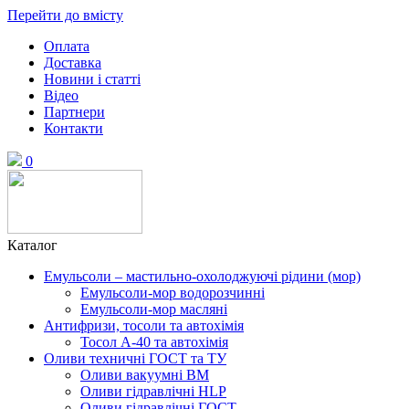
Перейти до вмісту
Оплата
Доставка
Новини і статті
Відео
Партнери
Контакти
0
Каталог
Емульсоли – мастильно-охолоджуючі рідини (мор)
Емульсоли-мор водорозчинні
Емульсоли-мор масляні
Антифризи, тосоли та автохімія
Тосол А-40 та автохімія
Оливи техничні ГОСТ та ТУ
Оливи вакуумні ВМ
Оливи гідравлічні HLP
Оливи гідравлічні ГОСТ