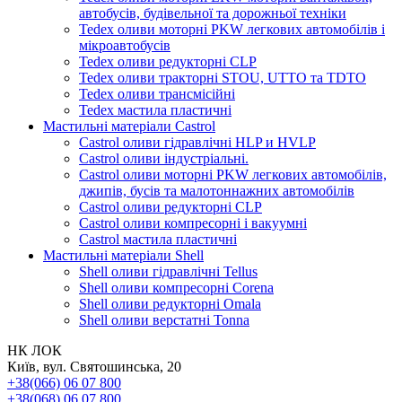
автобусів, будівельної та дорожньої техніки
Tedex оливи моторні PKW легкових автомобілів і
мікроавтобусів
Tedex оливи редукторні CLP
Tedex оливи тракторні STOU, UTTO та TDTO
Tedex оливи трансмісійні
Tedex мастила пластичні
Мастильні матеріали Castrol
Castrol оливи гідравлічні HLP и HVLP
Castrol оливи індустріальні.
Castrol оливи моторні PKW легкових автомобілів,
джипів, бусів та малотоннажних автомобілів
Castrol оливи редукторні CLP
Castrol оливи компресорні і вакуумні
Castrol мастила пластичні
Мастильні матеріали Shell
Shell оливи гідравлічні Tellus
Shell оливи компресорні Corena
Shell оливи редукторні Omala
Shell оливи верстатні Tonna
НК ЛОК
Київ, вул. Святошинська, 20
+38(066) 06 07 800
+38(068) 06 07 800