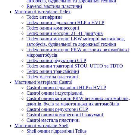
автобусів, будівельної та дорожньої техніки
Ravenol мастила пластичні
Мастильні матеріали Tedex
Tedex антифризи
Tedex оливи гідравлічні HLP и HVLP
Tedex оливи компресорні
Tedex оливи моторні 2Т-4Т двигунів
Tedex оливи моторні LKW моторні вантажівок,
автобусів, будівельної та дорожньої техніки
Tedex оливи моторні PKW легкових автомобілів і
мікроавтобусів
Tedex оливи редукторні CLP
Tedex оливи тракторні STOU, UTTO та TDTO
Tedex оливи трансмісійні
Tedex мастила пластичні
Мастильні матеріали Castrol
Castrol оливи гідравлічні HLP и HVLP
Castrol оливи індустріальні.
Castrol оливи моторні PKW легкових автомобілів,
джипів, бусів та малотоннажних автомобілів
Castrol оливи редукторні CLP
Castrol оливи компресорні і вакуумні
Castrol мастила пластичні
Мастильні матеріали Shell
Shell оливи гідравлічні Tellus