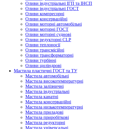
Оливи індустріальні ІГП та ІНСП
Оливи індустріальні ГОСТ
Оливи компресорні
Оливи консерваційні
Оливи моторні автомобільні
Оливи моторні ГОСТ
Оливи моторні суднові
Оливи редукторні CLP
Оливи теплоносії
Оливи трансмісійні
Оливи трансформаторні
Оливи турбінні
Оливи циліндрові
Мастила пластичні ГОСТ та ТУ
Мастила автомобільні
Мастила високотемпературні
Мастила залізничні
Мастила індустріальні
Мастила канатні
Мастила консерваційні
Мастила низькотемпературні
Мастила приладові
Мастила приробіткові
Мастила редукторні
Мастила універсальні