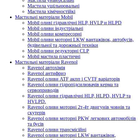
Мастила універсальні
Мастила ущільнювальні
Мастила хімічностійкі
Мастильні матеріали Mobil
Mobil оливі гідравлічні HLP, HVLP и HLPD
Mobil оливи індустріальні
Mobil оливи компресорні
Mobil оливи моторні LKW вантажівок, автобусів,
будівельної та дорожньої техніки
Mobil оливи редукторні CLP
Mobil мастила пластичні
Мастильні матеріали Ravenol
Ravenol автохімія
Ravenol антифриз
Ravenol оливи ATF акпп і CVTF варіаторів
Ravenol оливи гідропідсилювачів керма та
сервоприводів
Ravenol оливи гідравлічні HLP, HLPD, HVLP та
HVLPD.
Ravenol оливи моторні 2т-4т двигунів човнів та
скутерів
Ravenol оливи моторні PKW легкових автомобілів
та бусів
Ravenol оливи трансмісійні
Ravenol оливи моторні LKW вантажівок,