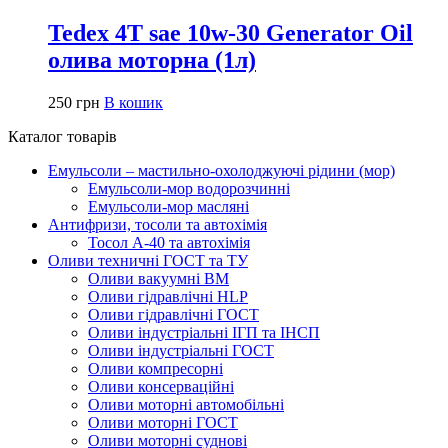
Tedex 4T sae 10w-30 Generator Oil
олива моторна (1л)
250
грн
В кошик
Каталог товарів
Емульсоли – мастильно-охолоджуючі рідини (мор)
Емульсоли-мор водорозчинні
Емульсоли-мор масляні
Антифризи, тосоли та автохімія
Тосол А-40 та автохімія
Оливи техничні ГОСТ та ТУ
Оливи вакуумні ВМ
Оливи гідравлічні HLP
Оливи гідравлічні ГОСТ
Оливи індустріальні ІГП та ІНСП
Оливи індустріальні ГОСТ
Оливи компресорні
Оливи консерваційні
Оливи моторні автомобільні
Оливи моторні ГОСТ
Оливи моторні суднові