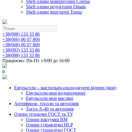
Shell оливи компресорні Corena
Shell оливи редукторні Omala
Shell оливи верстатні Tonna
+38(098) 133 33 86
+38(066) 06 07 800
+38(068) 06 07 800
+38(093) 133 33 86
+38(098) 133 33 86
Працюємо: Пн-Пт з 9:00 до 16:00
0
Емульсоли – мастильно-охолоджуючі рідини (мор)
Емульсоли-мор водорозчинні
Емульсоли-мор масляні
Антифризи, тосоли та автохімія
Тосол А-40 та автохімія
Оливи техничні ГОСТ та ТУ
Оливи вакуумні ВМ
Оливи гідравлічні HLP
Оливи гідравлічні ГОСТ