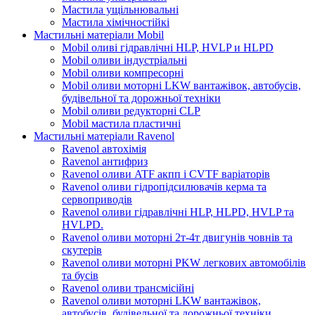
Мастила ущільнювальні
Мастила хімічностійкі
Мастильні матеріали Mobil
Mobil оливі гідравлічні HLP, HVLP и HLPD
Mobil оливи індустріальні
Mobil оливи компресорні
Mobil оливи моторні LKW вантажівок, автобусів,
будівельної та дорожньої техніки
Mobil оливи редукторні CLP
Mobil мастила пластичні
Мастильні матеріали Ravenol
Ravenol автохімія
Ravenol антифриз
Ravenol оливи ATF акпп і CVTF варіаторів
Ravenol оливи гідропідсилювачів керма та
сервоприводів
Ravenol оливи гідравлічні HLP, HLPD, HVLP та
HVLPD.
Ravenol оливи моторні 2т-4т двигунів човнів та
скутерів
Ravenol оливи моторні PKW легкових автомобілів
та бусів
Ravenol оливи трансмісійні
Ravenol оливи моторні LKW вантажівок,
автобусів, будівельної та дорожньої техніки