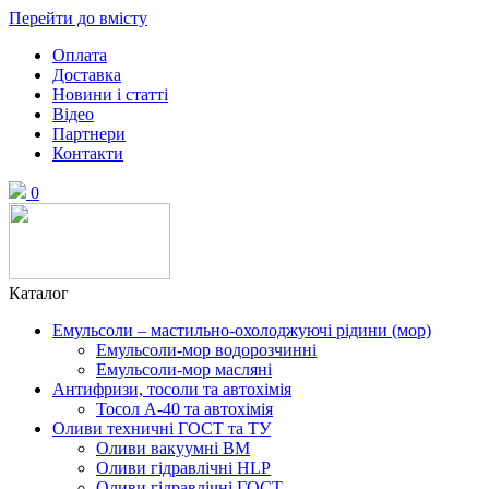
Перейти до вмісту
Оплата
Доставка
Новини і статті
Відео
Партнери
Контакти
0
Каталог
Емульсоли – мастильно-охолоджуючі рідини (мор)
Емульсоли-мор водорозчинні
Емульсоли-мор масляні
Антифризи, тосоли та автохімія
Тосол А-40 та автохімія
Оливи техничні ГОСТ та ТУ
Оливи вакуумні ВМ
Оливи гідравлічні HLP
Оливи гідравлічні ГОСТ