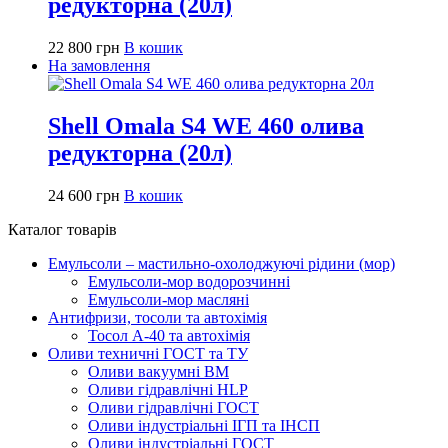
редукторна (20л)
22 800
грн
В кошик
На замовлення
Shell Omala S4 WE 460 олива
редукторна (20л)
24 600
грн
В кошик
Каталог товарів
Емульсоли – мастильно-охолоджуючі рідини (мор)
Емульсоли-мор водорозчинні
Емульсоли-мор масляні
Антифризи, тосоли та автохімія
Тосол А-40 та автохімія
Оливи техничні ГОСТ та ТУ
Оливи вакуумні ВМ
Оливи гідравлічні HLP
Оливи гідравлічні ГОСТ
Оливи індустріальні ІГП та ІНСП
Оливи індустріальні ГОСТ