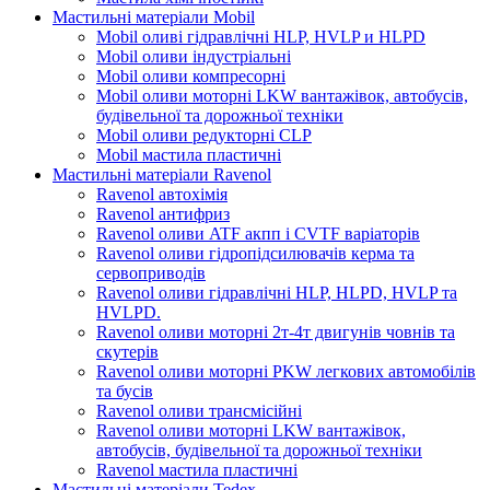
Мастильні матеріали Mobil
Mobil оливі гідравлічні HLP, HVLP и HLPD
Mobil оливи індустріальні
Mobil оливи компресорні
Mobil оливи моторні LKW вантажівок, автобусів,
будівельної та дорожньої техніки
Mobil оливи редукторні CLP
Mobil мастила пластичні
Мастильні матеріали Ravenol
Ravenol автохімія
Ravenol антифриз
Ravenol оливи ATF акпп і CVTF варіаторів
Ravenol оливи гідропідсилювачів керма та
сервоприводів
Ravenol оливи гідравлічні HLP, HLPD, HVLP та
HVLPD.
Ravenol оливи моторні 2т-4т двигунів човнів та
скутерів
Ravenol оливи моторні PKW легкових автомобілів
та бусів
Ravenol оливи трансмісійні
Ravenol оливи моторні LKW вантажівок,
автобусів, будівельної та дорожньої техніки
Ravenol мастила пластичні
Мастильні матеріали Tedex