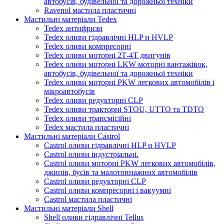
автобусів, будівельної та дорожньої техніки
Ravenol мастила пластичні
Мастильні матеріали Tedex
Tedex антифризи
Tedex оливи гідравлічні HLP и HVLP
Tedex оливи компресорні
Tedex оливи моторні 2Т-4Т двигунів
Tedex оливи моторні LKW моторні вантажівок,
автобусів, будівельної та дорожньої техніки
Tedex оливи моторні PKW легкових автомобілів і
мікроавтобусів
Tedex оливи редукторні CLP
Tedex оливи тракторні STOU, UTTO та TDTO
Tedex оливи трансмісійні
Tedex мастила пластичні
Мастильні матеріали Castrol
Castrol оливи гідравлічні HLP и HVLP
Castrol оливи індустріальні.
Castrol оливи моторні PKW легкових автомобілів,
джипів, бусів та малотоннажних автомобілів
Castrol оливи редукторні CLP
Castrol оливи компресорні і вакуумні
Castrol мастила пластичні
Мастильні матеріали Shell
Shell оливи гідравлічні Tellus