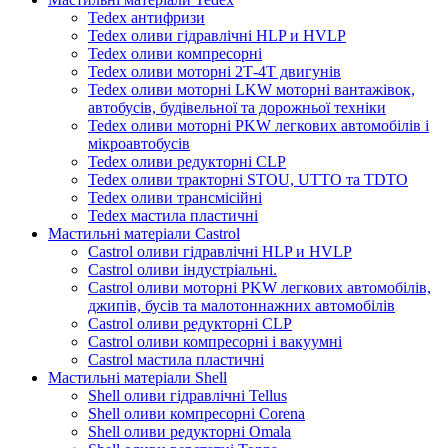
Tedex антифризи
Tedex оливи гідравлічні HLP и HVLP
Tedex оливи компресорні
Tedex оливи моторні 2Т-4Т двигунів
Tedex оливи моторні LKW моторні вантажівок,
автобусів, будівельної та дорожньої техніки
Tedex оливи моторні PKW легкових автомобілів і
мікроавтобусів
Tedex оливи редукторні CLP
Tedex оливи тракторні STOU, UTTO та TDTO
Tedex оливи трансмісійні
Tedex мастила пластичні
Мастильні матеріали Castrol
Castrol оливи гідравлічні HLP и HVLP
Castrol оливи індустріальні.
Castrol оливи моторні PKW легкових автомобілів,
джипів, бусів та малотоннажних автомобілів
Castrol оливи редукторні CLP
Castrol оливи компресорні і вакуумні
Castrol мастила пластичні
Мастильні матеріали Shell
Shell оливи гідравлічні Tellus
Shell оливи компресорні Corena
Shell оливи редукторні Omala