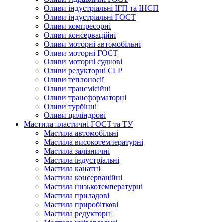
Оливи індустріальні ІГП та ІНСП
Оливи індустріальні ГОСТ
Оливи компресорні
Оливи консерваційні
Оливи моторні автомобільні
Оливи моторні ГОСТ
Оливи моторні суднові
Оливи редукторні CLP
Оливи теплоносії
Оливи трансмісійні
Оливи трансформаторні
Оливи турбінні
Оливи циліндрові
Мастила пластичні ГОСТ та ТУ
Мастила автомобільні
Мастила високотемпературні
Мастила залізничні
Мастила індустріальні
Мастила канатні
Мастила консерваційні
Мастила низькотемпературні
Мастила приладові
Мастила приробіткові
Мастила редукторні