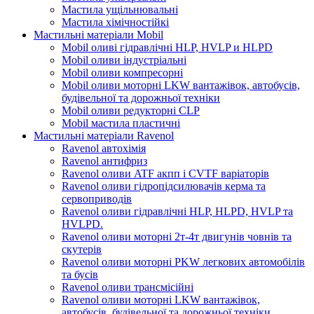
Мастила ущільнювальні
Мастила хімічностійкі
Мастильні матеріали Mobil
Mobil оливі гідравлічні HLP, HVLP и HLPD
Mobil оливи індустріальні
Mobil оливи компресорні
Mobil оливи моторні LKW вантажівок, автобусів,
будівельної та дорожньої техніки
Mobil оливи редукторні CLP
Mobil мастила пластичні
Мастильні матеріали Ravenol
Ravenol автохімія
Ravenol антифриз
Ravenol оливи ATF акпп і CVTF варіаторів
Ravenol оливи гідропідсилювачів керма та
сервоприводів
Ravenol оливи гідравлічні HLP, HLPD, HVLP та
HVLPD.
Ravenol оливи моторні 2т-4т двигунів човнів та
скутерів
Ravenol оливи моторні PKW легкових автомобілів
та бусів
Ravenol оливи трансмісійні
Ravenol оливи моторні LKW вантажівок,
автобусів, будівельної та дорожньої техніки