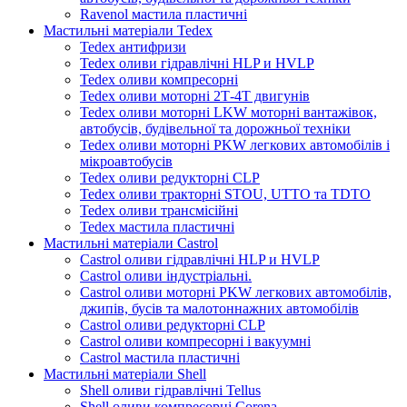
Ravenol мастила пластичні
Мастильні матеріали Tedex
Tedex антифризи
Tedex оливи гідравлічні HLP и HVLP
Tedex оливи компресорні
Tedex оливи моторні 2Т-4Т двигунів
Tedex оливи моторні LKW моторні вантажівок,
автобусів, будівельної та дорожньої техніки
Tedex оливи моторні PKW легкових автомобілів і
мікроавтобусів
Tedex оливи редукторні CLP
Tedex оливи тракторні STOU, UTTO та TDTO
Tedex оливи трансмісійні
Tedex мастила пластичні
Мастильні матеріали Castrol
Castrol оливи гідравлічні HLP и HVLP
Castrol оливи індустріальні.
Castrol оливи моторні PKW легкових автомобілів,
джипів, бусів та малотоннажних автомобілів
Castrol оливи редукторні CLP
Castrol оливи компресорні і вакуумні
Castrol мастила пластичні
Мастильні матеріали Shell
Shell оливи гідравлічні Tellus
Shell оливи компресорні Corena