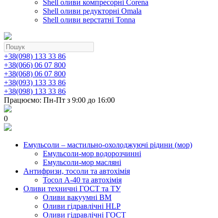
Shell оливи компресорні Corena
Shell оливи редукторні Omala
Shell оливи верстатні Tonna
+38(098) 133 33 86
+38(066) 06 07 800
+38(068) 06 07 800
+38(093) 133 33 86
+38(098) 133 33 86
Працюємо: Пн-Пт з 9:00 до 16:00
0
Емульсоли – мастильно-охолоджуючі рідини (мор)
Емульсоли-мор водорозчинні
Емульсоли-мор масляні
Антифризи, тосоли та автохімія
Тосол А-40 та автохімія
Оливи техничні ГОСТ та ТУ
Оливи вакуумні ВМ
Оливи гідравлічні HLP
Оливи гідравлічні ГОСТ