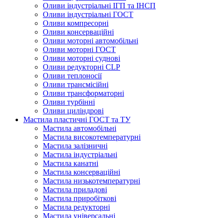
Оливи індустріальні ІГП та ІНСП
Оливи індустріальні ГОСТ
Оливи компресорні
Оливи консерваційні
Оливи моторні автомобільні
Оливи моторні ГОСТ
Оливи моторні суднові
Оливи редукторні CLP
Оливи теплоносії
Оливи трансмісійні
Оливи трансформаторні
Оливи турбінні
Оливи циліндрові
Мастила пластичні ГОСТ та ТУ
Мастила автомобільні
Мастила високотемпературні
Мастила залізничні
Мастила індустріальні
Мастила канатні
Мастила консерваційні
Мастила низькотемпературні
Мастила приладові
Мастила приробіткові
Мастила редукторні
Мастила універсальні