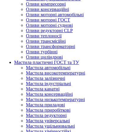
Оливи компресорні
Оливи консерваційні
Оливи моторні автомобільні
Оливи моторні ГОСТ
Оливи моторні суднові
Оливи редукторні CLP
Оливи теплоносії
Оливи трансмісійні
Оливи трансформаторні
Оливи турбінні
Оливи циліндрові
Мастила пластичні ГОСТ та ТУ
Мастила автомобільні
Мастила високотемпературні
Мастила залізничні
Мастила індустріальні
Мастила канатні
Мастила консерваційні
Мастила низькотемпературні
Мастила приладові
Мастила приробіткові
Мастила редукторні
Мастила універсальні
Мастила ущільнювальні
Мастила хімічностійкі