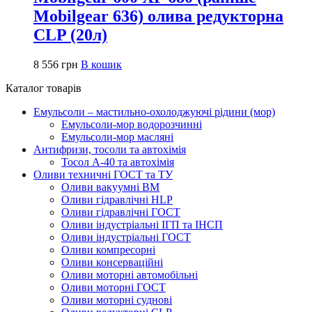
Mobilgear 636) олива редукторна
CLP (20л)
8 556
грн
В кошик
Каталог товарів
Емульсоли – мастильно-охолоджуючі рідини (мор)
Емульсоли-мор водорозчинні
Емульсоли-мор масляні
Антифризи, тосоли та автохімія
Тосол А-40 та автохімія
Оливи техничні ГОСТ та ТУ
Оливи вакуумні ВМ
Оливи гідравлічні HLP
Оливи гідравлічні ГОСТ
Оливи індустріальні ІГП та ІНСП
Оливи індустріальні ГОСТ
Оливи компресорні
Оливи консерваційні
Оливи моторні автомобільні
Оливи моторні ГОСТ
Оливи моторні суднові