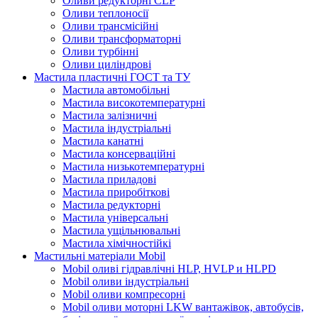
Оливи редукторні CLP
Оливи теплоносії
Оливи трансмісійні
Оливи трансформаторні
Оливи турбінні
Оливи циліндрові
Мастила пластичні ГОСТ та ТУ
Мастила автомобільні
Мастила високотемпературні
Мастила залізничні
Мастила індустріальні
Мастила канатні
Мастила консерваційні
Мастила низькотемпературні
Мастила приладові
Мастила приробіткові
Мастила редукторні
Мастила універсальні
Мастила ущільнювальні
Мастила хімічностійкі
Мастильні матеріали Mobil
Mobil оливі гідравлічні HLP, HVLP и HLPD
Mobil оливи індустріальні
Mobil оливи компресорні
Mobil оливи моторні LKW вантажівок, автобусів,