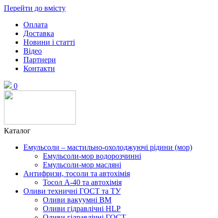
Перейти до вмісту
Оплата
Доставка
Новини і статті
Відео
Партнери
Контакти
0
Каталог
Емульсоли – мастильно-охолоджуючі рідини (мор)
Емульсоли-мор водорозчинні
Емульсоли-мор масляні
Антифризи, тосоли та автохімія
Тосол А-40 та автохімія
Оливи техничні ГОСТ та ТУ
Оливи вакуумні ВМ
Оливи гідравлічні HLP
Оливи гідравлічні ГОСТ