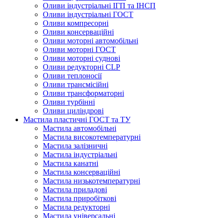
Оливи індустріальні ІГП та ІНСП
Оливи індустріальні ГОСТ
Оливи компресорні
Оливи консерваційні
Оливи моторні автомобільні
Оливи моторні ГОСТ
Оливи моторні суднові
Оливи редукторні CLP
Оливи теплоносії
Оливи трансмісійні
Оливи трансформаторні
Оливи турбінні
Оливи циліндрові
Мастила пластичні ГОСТ та ТУ
Мастила автомобільні
Мастила високотемпературні
Мастила залізничні
Мастила індустріальні
Мастила канатні
Мастила консерваційні
Мастила низькотемпературні
Мастила приладові
Мастила приробіткові
Мастила редукторні
Мастила універсальні