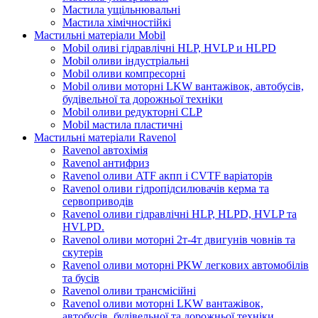
Мастила ущільнювальні
Мастила хімічностійкі
Мастильні матеріали Mobil
Mobil оливі гідравлічні HLP, HVLP и HLPD
Mobil оливи індустріальні
Mobil оливи компресорні
Mobil оливи моторні LKW вантажівок, автобусів,
будівельної та дорожньої техніки
Mobil оливи редукторні CLP
Mobil мастила пластичні
Мастильні матеріали Ravenol
Ravenol автохімія
Ravenol антифриз
Ravenol оливи ATF акпп і CVTF варіаторів
Ravenol оливи гідропідсилювачів керма та
сервоприводів
Ravenol оливи гідравлічні HLP, HLPD, HVLP та
HVLPD.
Ravenol оливи моторні 2т-4т двигунів човнів та
скутерів
Ravenol оливи моторні PKW легкових автомобілів
та бусів
Ravenol оливи трансмісійні
Ravenol оливи моторні LKW вантажівок,
автобусів, будівельної та дорожньої техніки