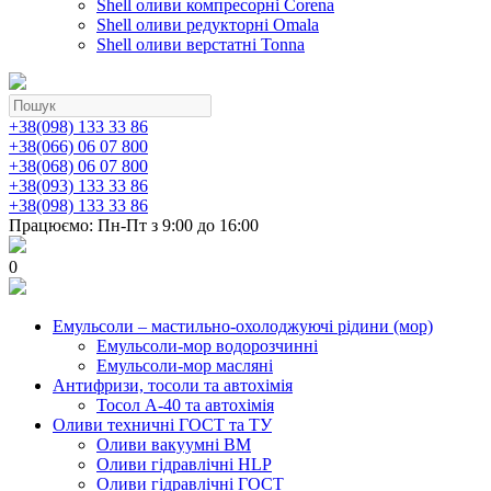
Shell оливи компресорні Corena
Shell оливи редукторні Omala
Shell оливи верстатні Tonna
+38(098) 133 33 86
+38(066) 06 07 800
+38(068) 06 07 800
+38(093) 133 33 86
+38(098) 133 33 86
Працюємо: Пн-Пт з 9:00 до 16:00
0
Емульсоли – мастильно-охолоджуючі рідини (мор)
Емульсоли-мор водорозчинні
Емульсоли-мор масляні
Антифризи, тосоли та автохімія
Тосол А-40 та автохімія
Оливи техничні ГОСТ та ТУ
Оливи вакуумні ВМ
Оливи гідравлічні HLP
Оливи гідравлічні ГОСТ