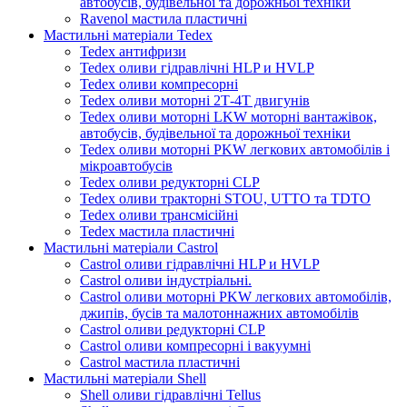
автобусів, будівельної та дорожньої техніки
Ravenol мастила пластичні
Мастильні матеріали Tedex
Tedex антифризи
Tedex оливи гідравлічні HLP и HVLP
Tedex оливи компресорні
Tedex оливи моторні 2Т-4Т двигунів
Tedex оливи моторні LKW моторні вантажівок,
автобусів, будівельної та дорожньої техніки
Tedex оливи моторні PKW легкових автомобілів і
мікроавтобусів
Tedex оливи редукторні CLP
Tedex оливи тракторні STOU, UTTO та TDTO
Tedex оливи трансмісійні
Tedex мастила пластичні
Мастильні матеріали Castrol
Castrol оливи гідравлічні HLP и HVLP
Castrol оливи індустріальні.
Castrol оливи моторні PKW легкових автомобілів,
джипів, бусів та малотоннажних автомобілів
Castrol оливи редукторні CLP
Castrol оливи компресорні і вакуумні
Castrol мастила пластичні
Мастильні матеріали Shell
Shell оливи гідравлічні Tellus