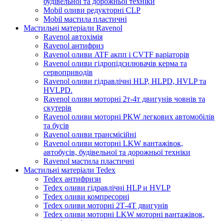
будівельної та дорожньої техніки
Mobil оливи редукторні CLP
Mobil мастила пластичні
Мастильні матеріали Ravenol
Ravenol автохімія
Ravenol антифриз
Ravenol оливи ATF акпп і CVTF варіаторів
Ravenol оливи гідропідсилювачів керма та
сервоприводів
Ravenol оливи гідравлічні HLP, HLPD, HVLP та
HVLPD.
Ravenol оливи моторні 2т-4т двигунів човнів та
скутерів
Ravenol оливи моторні PKW легкових автомобілів
та бусів
Ravenol оливи трансмісійні
Ravenol оливи моторні LKW вантажівок,
автобусів, будівельної та дорожньої техніки
Ravenol мастила пластичні
Мастильні матеріали Tedex
Tedex антифризи
Tedex оливи гідравлічні HLP и HVLP
Tedex оливи компресорні
Tedex оливи моторні 2Т-4Т двигунів
Tedex оливи моторні LKW моторні вантажівок,