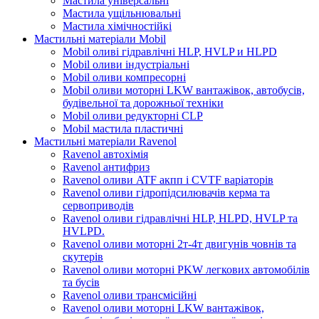
Мастила універсальні
Мастила ущільнювальні
Мастила хімічностійкі
Мастильні матеріали Mobil
Mobil оливі гідравлічні HLP, HVLP и HLPD
Mobil оливи індустріальні
Mobil оливи компресорні
Mobil оливи моторні LKW вантажівок, автобусів,
будівельної та дорожньої техніки
Mobil оливи редукторні CLP
Mobil мастила пластичні
Мастильні матеріали Ravenol
Ravenol автохімія
Ravenol антифриз
Ravenol оливи ATF акпп і CVTF варіаторів
Ravenol оливи гідропідсилювачів керма та
сервоприводів
Ravenol оливи гідравлічні HLP, HLPD, HVLP та
HVLPD.
Ravenol оливи моторні 2т-4т двигунів човнів та
скутерів
Ravenol оливи моторні PKW легкових автомобілів
та бусів
Ravenol оливи трансмісійні
Ravenol оливи моторні LKW вантажівок,