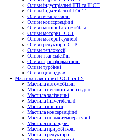
Оливи індустріальні ІГП та ІНСП
Оливи індустріальні ГОСТ
Оливи компресорні
Оливи консерваційні
Оливи моторні автомобільні
Оливи моторні ГОСТ
Оливи моторні суднові
Оливи редукторні CLP
Оливи теплоносії
Оливи трансмісійні
Оливи трансформаторні
Оливи турбінні
Оливи циліндрові
Мастила пластичні ГОСТ та ТУ
Мастила автомобільні
Мастила високотемпературні
Мастила залізничні
Мастила індустріальні
Мастила канатні
Мастила консерваційні
Мастила низькотемпературні
Мастила приладові
Мастила приробіткові
Мастила редукторні