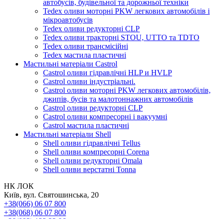
автобусів, будівельної та дорожньої техніки
Tedex оливи моторні PKW легкових автомобілів і
мікроавтобусів
Tedex оливи редукторні CLP
Tedex оливи тракторні STOU, UTTO та TDTO
Tedex оливи трансмісійні
Tedex мастила пластичні
Мастильні матеріали Castrol
Castrol оливи гідравлічні HLP и HVLP
Castrol оливи індустріальні.
Castrol оливи моторні PKW легкових автомобілів,
джипів, бусів та малотоннажних автомобілів
Castrol оливи редукторні CLP
Castrol оливи компресорні і вакуумні
Castrol мастила пластичні
Мастильні матеріали Shell
Shell оливи гідравлічні Tellus
Shell оливи компресорні Corena
Shell оливи редукторні Omala
Shell оливи верстатні Tonna
НК ЛОК
Київ, вул. Святошинська, 20
+38(066) 06 07 800
+38(068) 06 07 800