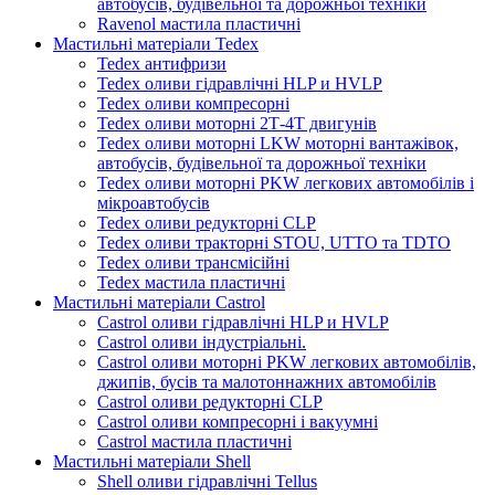
автобусів, будівельної та дорожньої техніки
Ravenol мастила пластичні
Мастильні матеріали Tedex
Tedex антифризи
Tedex оливи гідравлічні HLP и HVLP
Tedex оливи компресорні
Tedex оливи моторні 2Т-4Т двигунів
Tedex оливи моторні LKW моторні вантажівок,
автобусів, будівельної та дорожньої техніки
Tedex оливи моторні PKW легкових автомобілів і
мікроавтобусів
Tedex оливи редукторні CLP
Tedex оливи тракторні STOU, UTTO та TDTO
Tedex оливи трансмісійні
Tedex мастила пластичні
Мастильні матеріали Castrol
Castrol оливи гідравлічні HLP и HVLP
Castrol оливи індустріальні.
Castrol оливи моторні PKW легкових автомобілів,
джипів, бусів та малотоннажних автомобілів
Castrol оливи редукторні CLP
Castrol оливи компресорні і вакуумні
Castrol мастила пластичні
Мастильні матеріали Shell
Shell оливи гідравлічні Tellus