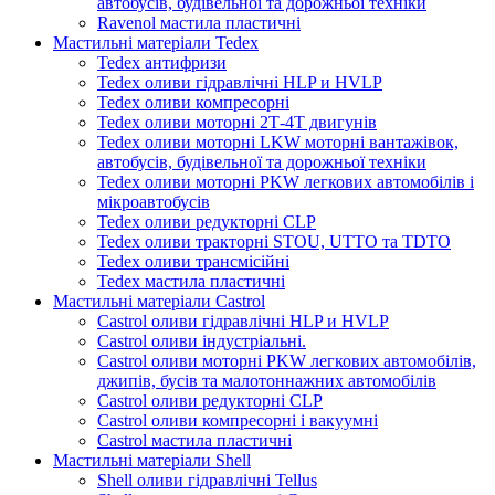
автобусів, будівельної та дорожньої техніки
Ravenol мастила пластичні
Мастильні матеріали Tedex
Tedex антифризи
Tedex оливи гідравлічні HLP и HVLP
Tedex оливи компресорні
Tedex оливи моторні 2Т-4Т двигунів
Tedex оливи моторні LKW моторні вантажівок,
автобусів, будівельної та дорожньої техніки
Tedex оливи моторні PKW легкових автомобілів і
мікроавтобусів
Tedex оливи редукторні CLP
Tedex оливи тракторні STOU, UTTO та TDTO
Tedex оливи трансмісійні
Tedex мастила пластичні
Мастильні матеріали Castrol
Castrol оливи гідравлічні HLP и HVLP
Castrol оливи індустріальні.
Castrol оливи моторні PKW легкових автомобілів,
джипів, бусів та малотоннажних автомобілів
Castrol оливи редукторні CLP
Castrol оливи компресорні і вакуумні
Castrol мастила пластичні
Мастильні матеріали Shell
Shell оливи гідравлічні Tellus