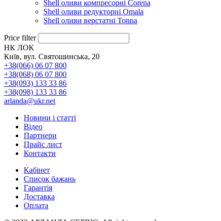
Shell оливи компресорні Corena
Shell оливи редукторні Omala
Shell оливи верстатні Tonna
Price filter
НК ЛОК
Київ, вул. Святошинська, 20
+38(066) 06 07 800
+38(068) 06 07 800
+38(093) 133 33 86
+38(098) 133 33 86
arlanda@ukr.net
Новини і статті
Відео
Партнери
Прайс лист
Контакти
Кабінет
Список бажань
Гарантія
Доставка
Оплата