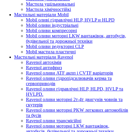
Мастила ущільнювальні
Мастила хімічностійкі
Мастильні матеріали Mobil
Mobil оливі гідравлічні HLP, HVLP и HLPD
Mobil оливи індустріальні
Mobil оливи компресорні
Mobil оливи моторні LKW вантажівок, автобусів,
будівельної та дорожньої техніки
Mobil оливи редукторні CLP
Mobil мастила пластичні
Мастильні матеріали Ravenol
Ravenol автохімія
Ravenol антифриз
Ravenol оливи ATF акпп і CVTF варіаторів
Ravenol оливи гідропідсилювачів керма та
сервоприводів
Ravenol оливи гідравлічні HLP, HLPD, HVLP та
HVLPD.
Ravenol оливи моторні 2т-4т двигунів човнів та
скутерів
Ravenol оливи моторні PKW легкових автомобілів
та бусів
Ravenol оливи трансмісійні
Ravenol оливи моторні LKW вантажівок,
автобусів, будівельної та дорожньої техніки