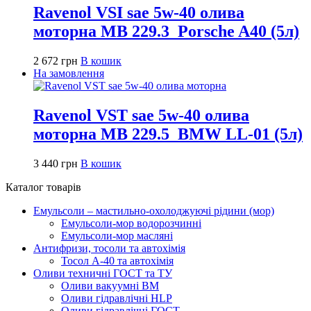
Ravenol VSI sae 5w-40 олива
моторна MB 229.3_Porsche A40 (5л)
2 672
грн
В кошик
На замовлення
Ravenol VST sae 5w-40 олива
моторна MB 229.5_BMW LL-01 (5л)
3 440
грн
В кошик
Каталог товарів
Емульсоли – мастильно-охолоджуючі рідини (мор)
Емульсоли-мор водорозчинні
Емульсоли-мор масляні
Антифризи, тосоли та автохімія
Тосол А-40 та автохімія
Оливи техничні ГОСТ та ТУ
Оливи вакуумні ВМ
Оливи гідравлічні HLP
Оливи гідравлічні ГОСТ