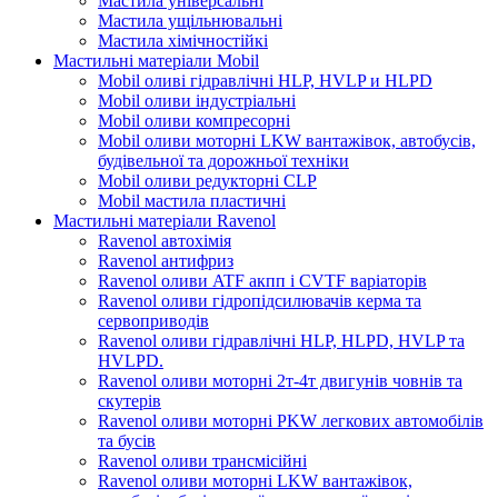
Мастила універсальні
Мастила ущільнювальні
Мастила хімічностійкі
Мастильні матеріали Mobil
Mobil оливі гідравлічні HLP, HVLP и HLPD
Mobil оливи індустріальні
Mobil оливи компресорні
Mobil оливи моторні LKW вантажівок, автобусів,
будівельної та дорожньої техніки
Mobil оливи редукторні CLP
Mobil мастила пластичні
Мастильні матеріали Ravenol
Ravenol автохімія
Ravenol антифриз
Ravenol оливи ATF акпп і CVTF варіаторів
Ravenol оливи гідропідсилювачів керма та
сервоприводів
Ravenol оливи гідравлічні HLP, HLPD, HVLP та
HVLPD.
Ravenol оливи моторні 2т-4т двигунів човнів та
скутерів
Ravenol оливи моторні PKW легкових автомобілів
та бусів
Ravenol оливи трансмісійні
Ravenol оливи моторні LKW вантажівок,