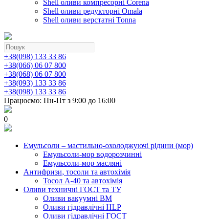
Shell оливи компресорні Corena
Shell оливи редукторні Omala
Shell оливи верстатні Tonna
+38(098) 133 33 86
+38(066) 06 07 800
+38(068) 06 07 800
+38(093) 133 33 86
+38(098) 133 33 86
Працюємо: Пн-Пт з 9:00 до 16:00
0
Емульсоли – мастильно-охолоджуючі рідини (мор)
Емульсоли-мор водорозчинні
Емульсоли-мор масляні
Антифризи, тосоли та автохімія
Тосол А-40 та автохімія
Оливи техничні ГОСТ та ТУ
Оливи вакуумні ВМ
Оливи гідравлічні HLP
Оливи гідравлічні ГОСТ