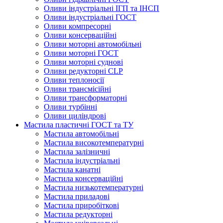
Оливи індустріальні ІГП та ІНСП
Оливи індустріальні ГОСТ
Оливи компресорні
Оливи консерваційні
Оливи моторні автомобільні
Оливи моторні ГОСТ
Оливи моторні суднові
Оливи редукторні CLP
Оливи теплоносії
Оливи трансмісійні
Оливи трансформаторні
Оливи турбінні
Оливи циліндрові
Мастила пластичні ГОСТ та ТУ
Мастила автомобільні
Мастила високотемпературні
Мастила залізничні
Мастила індустріальні
Мастила канатні
Мастила консерваційні
Мастила низькотемпературні
Мастила приладові
Мастила приробіткові
Мастила редукторні