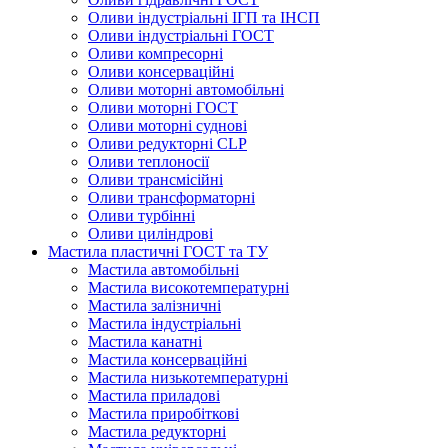
Оливи індустріальні ІГП та ІНСП
Оливи індустріальні ГОСТ
Оливи компресорні
Оливи консерваційні
Оливи моторні автомобільні
Оливи моторні ГОСТ
Оливи моторні суднові
Оливи редукторні CLP
Оливи теплоносії
Оливи трансмісійні
Оливи трансформаторні
Оливи турбінні
Оливи циліндрові
Мастила пластичні ГОСТ та ТУ
Мастила автомобільні
Мастила високотемпературні
Мастила залізничні
Мастила індустріальні
Мастила канатні
Мастила консерваційні
Мастила низькотемпературні
Мастила приладові
Мастила приробіткові
Мастила редукторні