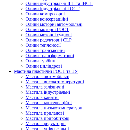
Оливи індустріальні ІГП та ІНСП
Оливи індустріальні ГОСТ
Оливи компресорні
Оливи консерваційні
Оливи моторні автомобільні
Оливи моторні ГОСТ
Оливи моторні суднові
Оливи редукторні CLP
Оливи теплоносії
Оливи трансмісійні
Оливи трансформаторні
Оливи турбінні
Оливи циліндрові
Мастила пластичні ГОСТ та ТУ
Мастила автомобільні
Мастила високотемпературні
Мастила залізничні
Мастила індустріальні
Мастила канатні
Мастила консерваційні
Мастила низькотемпературні
Мастила приладові
Мастила приробіткові
Мастила редукторні
Мастила універсальні