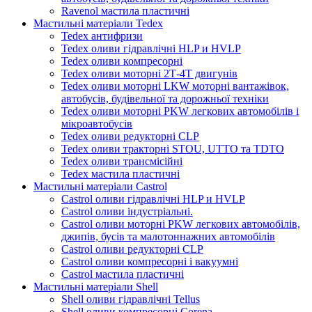
Ravenol мастила пластичні
Мастильні матеріали Tedex
Tedex антифризи
Tedex оливи гідравлічні HLP и HVLP
Tedex оливи компресорні
Tedex оливи моторні 2Т-4Т двигунів
Tedex оливи моторні LKW моторні вантажівок,
автобусів, будівельної та дорожньої техніки
Tedex оливи моторні PKW легкових автомобілів і
мікроавтобусів
Tedex оливи редукторні CLP
Tedex оливи тракторні STOU, UTTO та TDTO
Tedex оливи трансмісійні
Tedex мастила пластичні
Мастильні матеріали Castrol
Castrol оливи гідравлічні HLP и HVLP
Castrol оливи індустріальні.
Castrol оливи моторні PKW легкових автомобілів,
джипів, бусів та малотоннажних автомобілів
Castrol оливи редукторні CLP
Castrol оливи компресорні і вакуумні
Castrol мастила пластичні
Мастильні матеріали Shell
Shell оливи гідравлічні Tellus
Shell оливи компресорні Corena