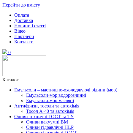
Перейти до вмісту
Оплата
Доставка
Новини і статті
Відео
Партнери
Контакти
0
Каталог
Емульсоли – мастильно-охолоджуючі рідини (мор)
Емульсоли-мор водорозчинні
Емульсоли-мор масляні
Антифризи, тосоли та автохімія
Тосол А-40 та автохімія
Оливи техничні ГОСТ та ТУ
Оливи вакуумні ВМ
Оливи гідравлічні HLP
Оливи гідравлічні ГОСТ