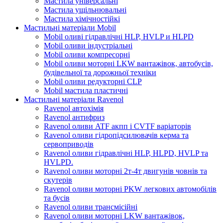
Мастила універсальні
Мастила ущільнювальні
Мастила хімічностійкі
Мастильні матеріали Mobil
Mobil оливі гідравлічні HLP, HVLP и HLPD
Mobil оливи індустріальні
Mobil оливи компресорні
Mobil оливи моторні LKW вантажівок, автобусів,
будівельної та дорожньої техніки
Mobil оливи редукторні CLP
Mobil мастила пластичні
Мастильні матеріали Ravenol
Ravenol автохімія
Ravenol антифриз
Ravenol оливи ATF акпп і CVTF варіаторів
Ravenol оливи гідропідсилювачів керма та
сервоприводів
Ravenol оливи гідравлічні HLP, HLPD, HVLP та
HVLPD.
Ravenol оливи моторні 2т-4т двигунів човнів та
скутерів
Ravenol оливи моторні PKW легкових автомобілів
та бусів
Ravenol оливи трансмісійні
Ravenol оливи моторні LKW вантажівок,