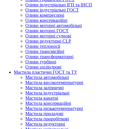
Оливи індустріальні ІГП та ІНСП
Оливи індустріальні ГОСТ
Оливи компресорні
Оливи консерваційні
Оливи моторні автомобільні
Оливи моторні ГОСТ
Оливи моторні суднові
Оливи редукторні CLP
Оливи теплоносії
Оливи трансмісійні
Оливи трансформаторні
Оливи турбінні
Оливи циліндрові
Мастила пластичні ГОСТ та ТУ
Мастила автомобільні
Мастила високотемпературні
Мастила залізничні
Мастила індустріальні
Мастила канатні
Мастила консерваційні
Мастила низькотемпературні
Мастила приладові
Мастила приробіткові
Мастила редукторні