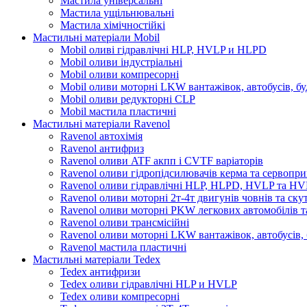
Мастила універсальні
Мастила ущільнювальні
Мастила хімічностійкі
Мастильні матеріали Mobil
Mobil оливі гідравлічні HLP, HVLP и HLPD
Mobil оливи індустріальні
Mobil оливи компресорні
Mobil оливи моторні LKW вантажівок, автобусів, бу
Mobil оливи редукторні CLP
Mobil мастила пластичні
Мастильні матеріали Ravenol
Ravenol автохімія
Ravenol антифриз
Ravenol оливи ATF акпп і CVTF варіаторів
Ravenol оливи гідропідсилювачів керма та сервопри
Ravenol оливи гідравлічні HLP, HLPD, HVLP та H
Ravenol оливи моторні 2т-4т двигунів човнів та ску
Ravenol оливи моторні PKW легкових автомобілів та
Ravenol оливи трансмісійні
Ravenol оливи моторні LKW вантажівок, автобусів, 
Ravenol мастила пластичні
Мастильні матеріали Tedex
Tedex антифризи
Tedex оливи гідравлічні HLP и HVLP
Tedex оливи компресорні