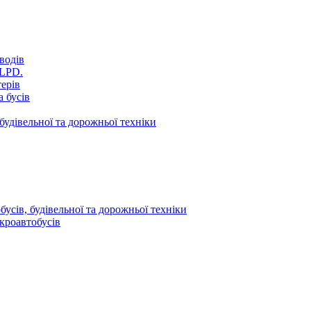
водів
VLPD.
терів
 бусів
будівельної та дорожньої техніки
усів, будівельної та дорожньої техніки
кроавтобусів