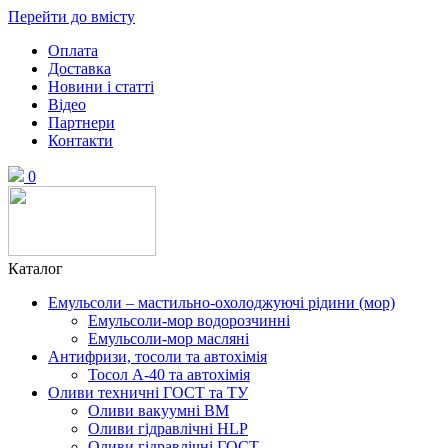
Перейти до вмісту
Оплата
Доставка
Новини і статті
Відео
Партнери
Контакти
0
Каталог
Емульсоли – мастильно-охолоджуючі рідини (мор)
Емульсоли-мор водорозчинні
Емульсоли-мор масляні
Антифризи, тосоли та автохімія
Тосол А-40 та автохімія
Оливи техничні ГОСТ та ТУ
Оливи вакуумні ВМ
Оливи гідравлічні HLP
Оливи гідравлічні ГОСТ