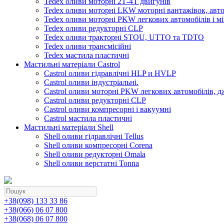
Tedex оливи моторні 2Т-4Т двигунів
Tedex оливи моторні LKW моторні вантажівок, автоб
Tedex оливи моторні PKW легкових автомобілів і мі
Tedex оливи редукторні CLP
Tedex оливи тракторні STOU, UTTO та TDTO
Tedex оливи трансмісійні
Tedex мастила пластичні
Мастильні матеріали Castrol
Castrol оливи гідравлічні HLP и HVLP
Castrol оливи індустріальні.
Castrol оливи моторні PKW легкових автомобілів, д
Castrol оливи редукторні CLP
Castrol оливи компресорні і вакуумні
Castrol мастила пластичні
Мастильні матеріали Shell
Shell оливи гідравлічні Tellus
Shell оливи компресорні Corena
Shell оливи редукторні Omala
Shell оливи верстатні Tonna
+38(098) 133 33 86
+38(066) 06 07 800
+38(068) 06 07 800