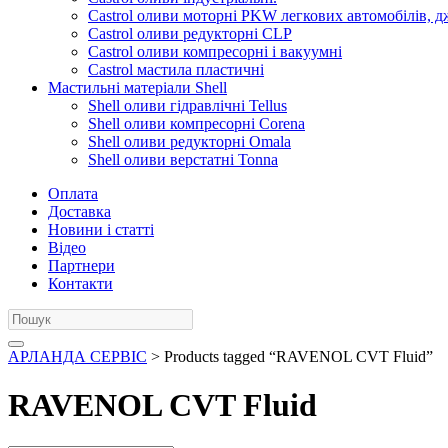
Castrol оливи моторні PKW легкових автомобілів, д
Castrol оливи редукторні CLP
Castrol оливи компресорні і вакуумні
Castrol мастила пластичні
Мастильні матеріали Shell
Shell оливи гідравлічні Tellus
Shell оливи компресорні Corena
Shell оливи редукторні Omala
Shell оливи верстатні Tonna
Оплата
Доставка
Новини і статті
Відео
Партнери
Контакти
АРЛАНДА СЕРВІС
> Products tagged “RAVENOL CVT Fluid”
RAVENOL CVT Fluid