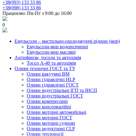
+38(093) 133 33 86
+38(098) 133 33 86
Працюємо: Пн-Пт з 9:00 до 16:00
0
Емульсоли – мастильно-охолоджуючі рідини (мор)
Емульсоли-мор водорозчинні
Емульсоли-мор масляні
Антифризи, тосоли та автохімія
Тосол А-40 та автохімія
Оливи техничні ГОСТ та ТУ
Оливи вакуумні ВМ
Оливи гідравлічні HLP
Оливи гідравлічні ГОСТ
Оливи індустріальні ІГП та ІНСП
Оливи індустріальні ГОСТ
Оливи компресорні
Оливи консерваційні
Оливи моторні автомобільні
Оливи моторні ГОСТ
Оливи моторні суднові
Оливи редукторні CLP
Оливи теплоносії