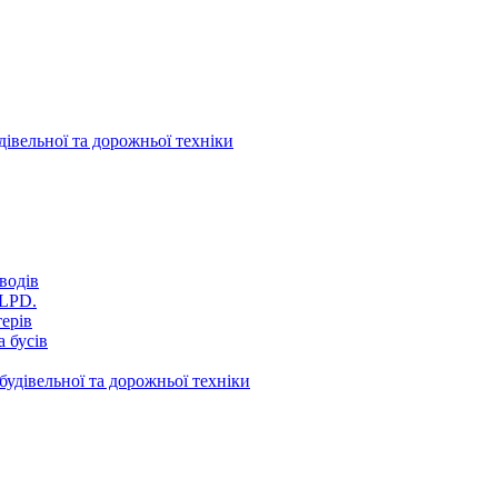
дівельної та дорожньої техніки
водів
VLPD.
терів
 бусів
будівельної та дорожньої техніки