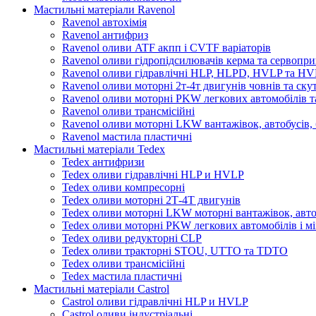
Мастильні матеріали Ravenol
Ravenol автохімія
Ravenol антифриз
Ravenol оливи ATF акпп і CVTF варіаторів
Ravenol оливи гідропідсилювачів керма та сервопри
Ravenol оливи гідравлічні HLP, HLPD, HVLP та H
Ravenol оливи моторні 2т-4т двигунів човнів та ску
Ravenol оливи моторні PKW легкових автомобілів та
Ravenol оливи трансмісійні
Ravenol оливи моторні LKW вантажівок, автобусів, 
Ravenol мастила пластичні
Мастильні матеріали Tedex
Tedex антифризи
Tedex оливи гідравлічні HLP и HVLP
Tedex оливи компресорні
Tedex оливи моторні 2Т-4Т двигунів
Tedex оливи моторні LKW моторні вантажівок, автоб
Tedex оливи моторні PKW легкових автомобілів і мі
Tedex оливи редукторні CLP
Tedex оливи тракторні STOU, UTTO та TDTO
Tedex оливи трансмісійні
Tedex мастила пластичні
Мастильні матеріали Castrol
Castrol оливи гідравлічні HLP и HVLP
Castrol оливи індустріальні.