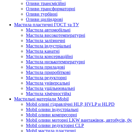
Оливи трансмісійні
Оливи трансформаторні
Оливи турбінні
Оливи циліндрові
Мастила пластичні ГОСТ та ТУ
Мастила автомобільні
Мастила високотемпературні
Мастила залізничні
Мастила індустріальні
Мастила канатні
Мастила консерваційні
Мастила низькотемпературні
Мастила приладові
Мастила приробіткові
Мастила редукторні
Мастила універсальні
Мастила ущільнювальні
Мастила хімічностійкі
Мастильні матеріали Mobil
Mobil оливі гідравлічні HLP, HVLP и HLPD
Mobil оливи індустріальні
Mobil оливи компресорні
Mobil оливи моторні LKW вантажівок, автобусів, бу
Mobil оливи редукторні CLP
Mobil мастила пластичні