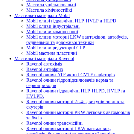
Мастила ущільнювальні
Мастила хімічностійкі
Мастильні матеріали Mobil
Mobil оливі гідравлічні HLP, HVLP и HLPD
Mobil оливи індустріальні
Mobil оливи компресорні
Mobil оливи моторні LKW вантажівок, автобусів,
будівельної та дорожньої техніки
Mobil оливи редукторні CLP
Mobil мастила пластичні
Мастильні матеріали Ravenol
Ravenol автохімія
Ravenol антифриз
Ravenol оливи ATF акпп і CVTF варіаторів
Ravenol оливи гідропідсилювачів керма та
сервоприводів
Ravenol оливи гідравлічні HLP, HLPD, HVLP та
HVLPD.
Ravenol оливи моторні 2т-4т двигунів човнів та
скутерів
Ravenol оливи моторні PKW легкових автомобілів
та бусів
Ravenol оливи трансмісійні
Ravenol оливи моторні LKW вантажівок,
автобусів, будівельної та дорожньої техніки