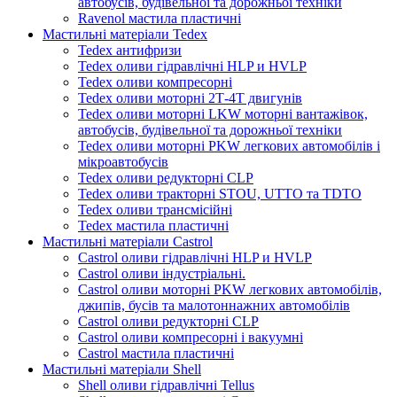
автобусів, будівельної та дорожньої техніки
Ravenol мастила пластичні
Мастильні матеріали Tedex
Tedex антифризи
Tedex оливи гідравлічні HLP и HVLP
Tedex оливи компресорні
Tedex оливи моторні 2Т-4Т двигунів
Tedex оливи моторні LKW моторні вантажівок,
автобусів, будівельної та дорожньої техніки
Tedex оливи моторні PKW легкових автомобілів і
мікроавтобусів
Tedex оливи редукторні CLP
Tedex оливи тракторні STOU, UTTO та TDTO
Tedex оливи трансмісійні
Tedex мастила пластичні
Мастильні матеріали Castrol
Castrol оливи гідравлічні HLP и HVLP
Castrol оливи індустріальні.
Castrol оливи моторні PKW легкових автомобілів,
джипів, бусів та малотоннажних автомобілів
Castrol оливи редукторні CLP
Castrol оливи компресорні і вакуумні
Castrol мастила пластичні
Мастильні матеріали Shell
Shell оливи гідравлічні Tellus