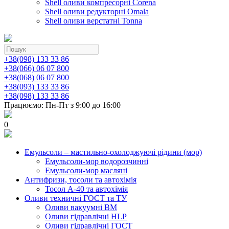
Shell оливи компресорні Corena
Shell оливи редукторні Omala
Shell оливи верстатні Tonna
+38(098) 133 33 86
+38(066) 06 07 800
+38(068) 06 07 800
+38(093) 133 33 86
+38(098) 133 33 86
Працюємо: Пн-Пт з 9:00 до 16:00
0
Емульсоли – мастильно-охолоджуючі рідини (мор)
Емульсоли-мор водорозчинні
Емульсоли-мор масляні
Антифризи, тосоли та автохімія
Тосол А-40 та автохімія
Оливи техничні ГОСТ та ТУ
Оливи вакуумні ВМ
Оливи гідравлічні HLP
Оливи гідравлічні ГОСТ