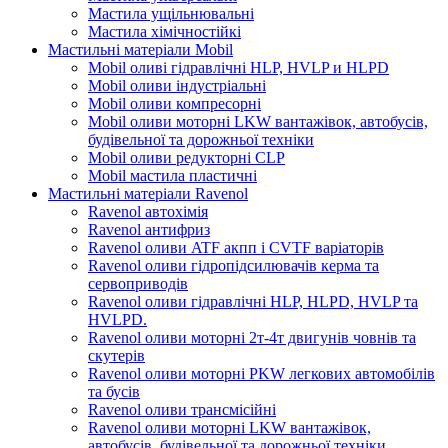
Мастила ущільнювальні
Мастила хімічностійкі
Мастильні матеріали Mobil
Mobil оливі гідравлічні HLP, HVLP и HLPD
Mobil оливи індустріальні
Mobil оливи компресорні
Mobil оливи моторні LKW вантажівок, автобусів,
будівельної та дорожньої техніки
Mobil оливи редукторні CLP
Mobil мастила пластичні
Мастильні матеріали Ravenol
Ravenol автохімія
Ravenol антифриз
Ravenol оливи ATF акпп і CVTF варіаторів
Ravenol оливи гідропідсилювачів керма та
сервоприводів
Ravenol оливи гідравлічні HLP, HLPD, HVLP та
HVLPD.
Ravenol оливи моторні 2т-4т двигунів човнів та
скутерів
Ravenol оливи моторні PKW легкових автомобілів
та бусів
Ravenol оливи трансмісійні
Ravenol оливи моторні LKW вантажівок,
автобусів, будівельної та дорожньої техніки