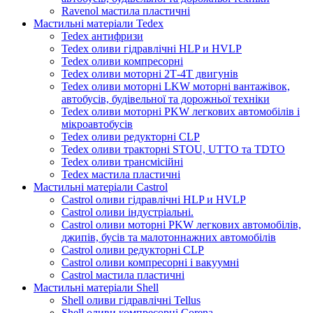
Ravenol мастила пластичні
Мастильні матеріали Tedex
Tedex антифризи
Tedex оливи гідравлічні HLP и HVLP
Tedex оливи компресорні
Tedex оливи моторні 2Т-4Т двигунів
Tedex оливи моторні LKW моторні вантажівок,
автобусів, будівельної та дорожньої техніки
Tedex оливи моторні PKW легкових автомобілів і
мікроавтобусів
Tedex оливи редукторні CLP
Tedex оливи тракторні STOU, UTTO та TDTO
Tedex оливи трансмісійні
Tedex мастила пластичні
Мастильні матеріали Castrol
Castrol оливи гідравлічні HLP и HVLP
Castrol оливи індустріальні.
Castrol оливи моторні PKW легкових автомобілів,
джипів, бусів та малотоннажних автомобілів
Castrol оливи редукторні CLP
Castrol оливи компресорні і вакуумні
Castrol мастила пластичні
Мастильні матеріали Shell
Shell оливи гідравлічні Tellus
Shell оливи компресорні Corena