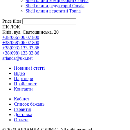
Shell оливи компресорні Corena
Shell оливи редукторні Omala
Shell оливи верстатні Tonna
Price filter
НК ЛОК
Київ, вул. Святошинська, 20
+38(066) 06 07 800
+38(068) 06 07 800
+38(093) 133 33 86
+38(098) 133 33 86
arlanda@ukr.net
Новини і статті
Відео
Партнери
Прайс лист
Контакти
Кабінет
Список бажань
Гарантія
Доставка
Оплата
© 2023 АРЛАНДА СЕРВІС. All right reserved