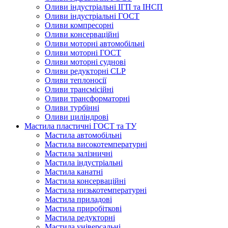
Оливи індустріальні ІГП та ІНСП
Оливи індустріальні ГОСТ
Оливи компресорні
Оливи консерваційні
Оливи моторні автомобільні
Оливи моторні ГОСТ
Оливи моторні суднові
Оливи редукторні CLP
Оливи теплоносії
Оливи трансмісійні
Оливи трансформаторні
Оливи турбінні
Оливи циліндрові
Мастила пластичні ГОСТ та ТУ
Мастила автомобільні
Мастила високотемпературні
Мастила залізничні
Мастила індустріальні
Мастила канатні
Мастила консерваційні
Мастила низькотемпературні
Мастила приладові
Мастила приробіткові
Мастила редукторні
Мастила універсальні