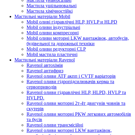
Мастила універсальні
Мастила ущільнювальні
Мастила хімічностійкі
Мастильні матеріали Mobil
Mobil оливі гідравлічні HLP, HVLP и HLPD
Mobil оливи індустріальні
Mobil оливи компресорні
Mobil оливи моторні LKW вантажівок, автобусів,
будівельної та дорожньої техніки
Mobil оливи редукторні CLP
Mobil мастила пластичні
Мастильні матеріали Ravenol
Ravenol автохімія
Ravenol антифриз
Ravenol оливи ATF акпп і CVTF варіаторів
Ravenol оливи гідропідсилювачів керма та
сервоприводів
Ravenol оливи гідравлічні HLP, HLPD, HVLP та
HVLPD.
Ravenol оливи моторні 2т-4т двигунів човнів та
скутерів
Ravenol оливи моторні PKW легкових автомобілів
та бусів
Ravenol оливи трансмісійні
Ravenol оливи моторні LKW вантажівок,