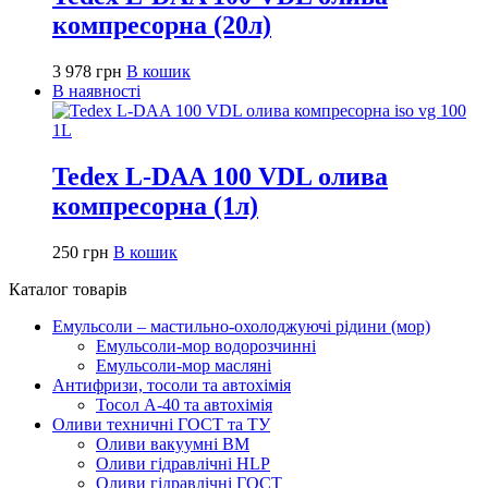
компресорна (20л)
3 978
грн
В кошик
В наявності
Tedex L-DAA 100 VDL олива
компресорна (1л)
250
грн
В кошик
Каталог товарів
Емульсоли – мастильно-охолоджуючі рідини (мор)
Емульсоли-мор водорозчинні
Емульсоли-мор масляні
Антифризи, тосоли та автохімія
Тосол А-40 та автохімія
Оливи техничні ГОСТ та ТУ
Оливи вакуумні ВМ
Оливи гідравлічні HLP
Оливи гідравлічні ГОСТ