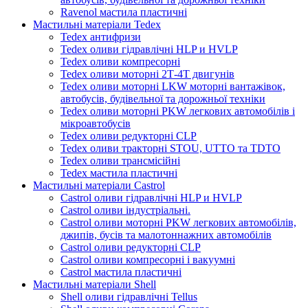
Ravenol мастила пластичні
Мастильні матеріали Tedex
Tedex антифризи
Tedex оливи гідравлічні HLP и HVLP
Tedex оливи компресорні
Tedex оливи моторні 2Т-4Т двигунів
Tedex оливи моторні LKW моторні вантажівок,
автобусів, будівельної та дорожньої техніки
Tedex оливи моторні PKW легкових автомобілів і
мікроавтобусів
Tedex оливи редукторні CLP
Tedex оливи тракторні STOU, UTTO та TDTO
Tedex оливи трансмісійні
Tedex мастила пластичні
Мастильні матеріали Castrol
Castrol оливи гідравлічні HLP и HVLP
Castrol оливи індустріальні.
Castrol оливи моторні PKW легкових автомобілів,
джипів, бусів та малотоннажних автомобілів
Castrol оливи редукторні CLP
Castrol оливи компресорні і вакуумні
Castrol мастила пластичні
Мастильні матеріали Shell
Shell оливи гідравлічні Tellus