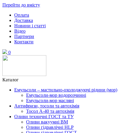
Перейти до вмісту
Оплата
Доставка
Новини і статті
Відео
Партнери
Контакти
0
Каталог
Емульсоли – мастильно-охолоджуючі рідини (мор)
Емульсоли-мор водорозчинні
Емульсоли-мор масляні
Антифризи, тосоли та автохімія
Тосол А-40 та автохімія
Оливи техничні ГОСТ та ТУ
Оливи вакуумні ВМ
Оливи гідравлічні HLP
Оливи гідравлічні ГОСТ