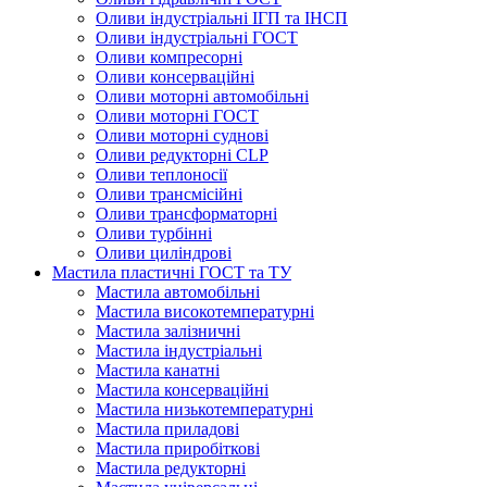
Оливи індустріальні ІГП та ІНСП
Оливи індустріальні ГОСТ
Оливи компресорні
Оливи консерваційні
Оливи моторні автомобільні
Оливи моторні ГОСТ
Оливи моторні суднові
Оливи редукторні CLP
Оливи теплоносії
Оливи трансмісійні
Оливи трансформаторні
Оливи турбінні
Оливи циліндрові
Мастила пластичні ГОСТ та ТУ
Мастила автомобільні
Мастила високотемпературні
Мастила залізничні
Мастила індустріальні
Мастила канатні
Мастила консерваційні
Мастила низькотемпературні
Мастила приладові
Мастила приробіткові
Мастила редукторні