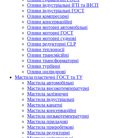
Оливи індустріальні ІГП та ІНСП
Оливи індустріальні ГОСТ
Оливи компресорні
Оливи консерваційні
Оливи моторні автомобільні
Оливи моторні ГОСТ
Оливи моторні суднові
Оливи редукторні CLP
Оливи теплоносії
Оливи трансмісійні
Оливи трансформаторні
Оливи турбінні
Оливи циліндрові
Мастила пластичні ГОСТ та ТУ
Мастила автомобільні
Мастила високотемпературні
Мастила залізничні
Мастила індустріальні
Мастила канатні
Мастила консерваційні
Мастила низькотемпературні
Мастила приладові
Мастила приробіткові
Мастила редукторні