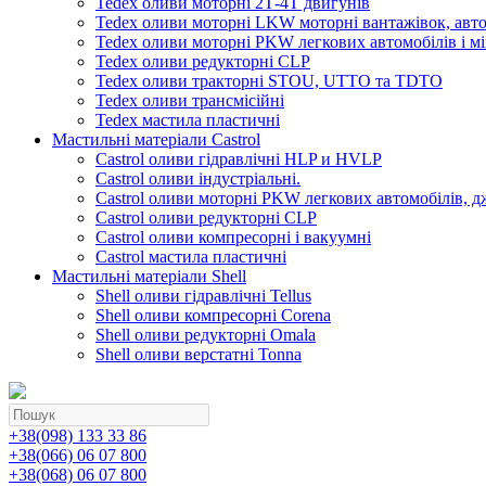
Tedex оливи моторні 2Т-4Т двигунів
Tedex оливи моторні LKW моторні вантажівок, автоб
Tedex оливи моторні PKW легкових автомобілів і мі
Tedex оливи редукторні CLP
Tedex оливи тракторні STOU, UTTO та TDTO
Tedex оливи трансмісійні
Tedex мастила пластичні
Мастильні матеріали Castrol
Castrol оливи гідравлічні HLP и HVLP
Castrol оливи індустріальні.
Castrol оливи моторні PKW легкових автомобілів, д
Castrol оливи редукторні CLP
Castrol оливи компресорні і вакуумні
Castrol мастила пластичні
Мастильні матеріали Shell
Shell оливи гідравлічні Tellus
Shell оливи компресорні Corena
Shell оливи редукторні Omala
Shell оливи верстатні Tonna
+38(098) 133 33 86
+38(066) 06 07 800
+38(068) 06 07 800