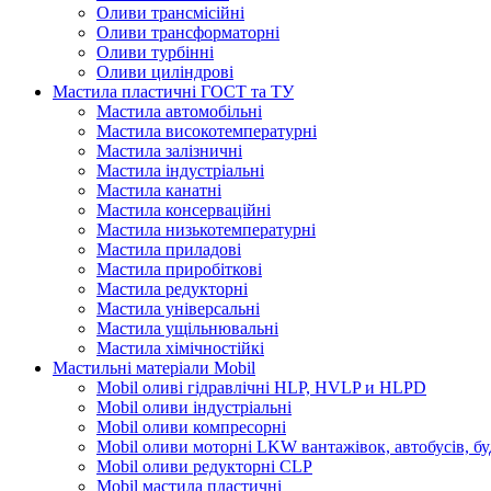
Оливи трансмісійні
Оливи трансформаторні
Оливи турбінні
Оливи циліндрові
Мастила пластичні ГОСТ та ТУ
Мастила автомобільні
Мастила високотемпературні
Мастила залізничні
Мастила індустріальні
Мастила канатні
Мастила консерваційні
Мастила низькотемпературні
Мастила приладові
Мастила приробіткові
Мастила редукторні
Мастила універсальні
Мастила ущільнювальні
Мастила хімічностійкі
Мастильні матеріали Mobil
Mobil оливі гідравлічні HLP, HVLP и HLPD
Mobil оливи індустріальні
Mobil оливи компресорні
Mobil оливи моторні LKW вантажівок, автобусів, бу
Mobil оливи редукторні CLP
Mobil мастила пластичні