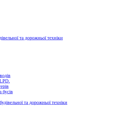
дівельної та дорожньої техніки
водів
VLPD.
терів
 бусів
будівельної та дорожньої техніки