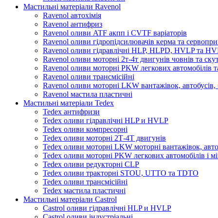
Мастильні матеріали Ravenol
Ravenol автохімія
Ravenol антифриз
Ravenol оливи ATF акпп і CVTF варіаторів
Ravenol оливи гідропідсилювачів керма та сервопри
Ravenol оливи гідравлічні HLP, HLPD, HVLP та H
Ravenol оливи моторні 2т-4т двигунів човнів та ску
Ravenol оливи моторні PKW легкових автомобілів та
Ravenol оливи трансмісійні
Ravenol оливи моторні LKW вантажівок, автобусів, 
Ravenol мастила пластичні
Мастильні матеріали Tedex
Tedex антифризи
Tedex оливи гідравлічні HLP и HVLP
Tedex оливи компресорні
Tedex оливи моторні 2Т-4Т двигунів
Tedex оливи моторні LKW моторні вантажівок, автоб
Tedex оливи моторні PKW легкових автомобілів і мі
Tedex оливи редукторні CLP
Tedex оливи тракторні STOU, UTTO та TDTO
Tedex оливи трансмісійні
Tedex мастила пластичні
Мастильні матеріали Castrol
Castrol оливи гідравлічні HLP и HVLP
Castrol оливи індустріальні.