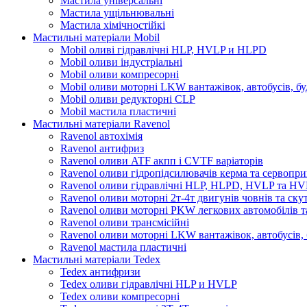
Мастила універсальні
Мастила ущільнювальні
Мастила хімічностійкі
Мастильні матеріали Mobil
Mobil оливі гідравлічні HLP, HVLP и HLPD
Mobil оливи індустріальні
Mobil оливи компресорні
Mobil оливи моторні LKW вантажівок, автобусів, бу
Mobil оливи редукторні CLP
Mobil мастила пластичні
Мастильні матеріали Ravenol
Ravenol автохімія
Ravenol антифриз
Ravenol оливи ATF акпп і CVTF варіаторів
Ravenol оливи гідропідсилювачів керма та сервопри
Ravenol оливи гідравлічні HLP, HLPD, HVLP та H
Ravenol оливи моторні 2т-4т двигунів човнів та ску
Ravenol оливи моторні PKW легкових автомобілів та
Ravenol оливи трансмісійні
Ravenol оливи моторні LKW вантажівок, автобусів, 
Ravenol мастила пластичні
Мастильні матеріали Tedex
Tedex антифризи
Tedex оливи гідравлічні HLP и HVLP
Tedex оливи компресорні