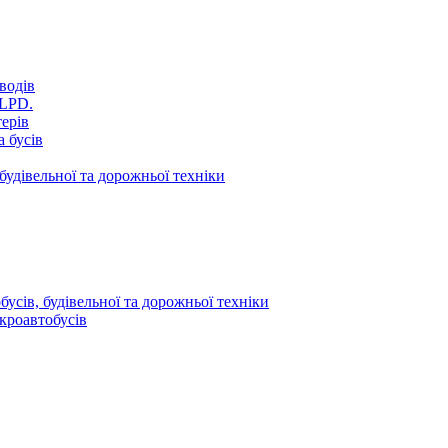
водів
VLPD.
терів
 бусів
будівельної та дорожньої техніки
усів, будівельної та дорожньої техніки
кроавтобусів