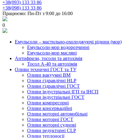
+38(093) 133 33 86
+38(098) 133 33 86
Працюємо: Пн-Пт з 9:00 до 16:00
0
Емульсоли – мастильно-охолоджуючі рідини (мор)
Емульсоли-мор водорозчинні
Емульсоли-мор масляні
Антифризи, тосоли та автохімія
Тосол А-40 та автохімія
Оливи техничні ГОСТ та ТУ
Оливи вакуумні ВМ
Оливи гідравлічні HLP
Оливи гідравлічні ГОСТ
Оливи індустріальні ІГП та ІНСП
Оливи індустріальні ГОСТ
Оливи компресорні
Оливи консерваційні
Оливи моторні автомобільні
Оливи моторні ГОСТ
Оливи моторні суднові
Оливи редукторні CLP
Оливи теплоносії