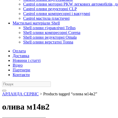
Castrol оливи моторні PKW легкових автомобілів, д
Castrol оливи редукторні CLP
Castrol оливи компресорні і вакуумні
Castrol мастила пластичні
Мастильні матеріали Shell
Shell оливи гідравлічні Tellus
Shell оливи компресорні Corena
Shell оливи редукторні Omala
Shell оливи верстатні Tonna
Оплата
Доставка
Новини і статті
Відео
Партнери
Контакти
АРЛАНДА СЕРВІС
> Products tagged “олива м14в2”
олива м14в2