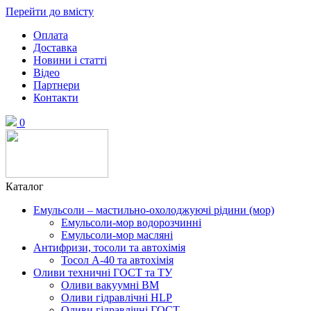
Перейти до вмісту
Оплата
Доставка
Новини і статті
Відео
Партнери
Контакти
0
Каталог
Емульсоли – мастильно-охолоджуючі рідини (мор)
Емульсоли-мор водорозчинні
Емульсоли-мор масляні
Антифризи, тосоли та автохімія
Тосол А-40 та автохімія
Оливи техничні ГОСТ та ТУ
Оливи вакуумні ВМ
Оливи гідравлічні HLP
Оливи гідравлічні ГОСТ