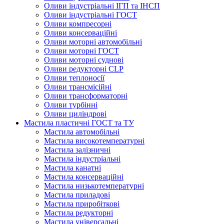
Оливи індустріальні ІГП та ІНСП
Оливи індустріальні ГОСТ
Оливи компресорні
Оливи консерваційні
Оливи моторні автомобільні
Оливи моторні ГОСТ
Оливи моторні суднові
Оливи редукторні CLP
Оливи теплоносії
Оливи трансмісійні
Оливи трансформаторні
Оливи турбінні
Оливи циліндрові
Мастила пластичні ГОСТ та ТУ
Мастила автомобільні
Мастила високотемпературні
Мастила залізничні
Мастила індустріальні
Мастила канатні
Мастила консерваційні
Мастила низькотемпературні
Мастила приладові
Мастила приробіткові
Мастила редукторні
Мастила універсальні