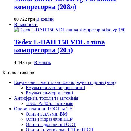
компресорна (208л)
80 722
грн
В кошик
В наявності
Tedex L-DAH 150 VDL олива
компресорна (20л)
4 443
грн
В кошик
Каталог товарів
Емульсоли – мастильно-охолоджуючі рідини (мор)
Емульсоли-мор водорозчинні
Емульсоли-мор масляні
Антифризи, тосоли та автохімія
Тосол А-40 та автохімія
Оливи техничні ГОСТ та ТУ
Оливи вакуумні ВМ
Оливи гідравлічні HLP
Оливи гідравлічні ГОСТ
Оливи індустріальні ІГП та ІНСП