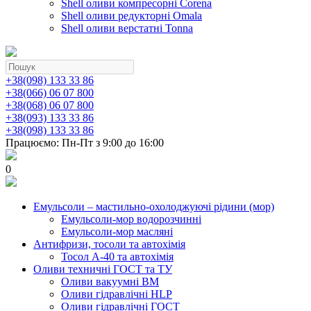
Shell оливи компресорні Corena
Shell оливи редукторні Omala
Shell оливи верстатні Tonna
+38(098) 133 33 86
+38(066) 06 07 800
+38(068) 06 07 800
+38(093) 133 33 86
+38(098) 133 33 86
Працюємо: Пн-Пт з 9:00 до 16:00
0
Емульсоли – мастильно-охолоджуючі рідини (мор)
Емульсоли-мор водорозчинні
Емульсоли-мор масляні
Антифризи, тосоли та автохімія
Тосол А-40 та автохімія
Оливи техничні ГОСТ та ТУ
Оливи вакуумні ВМ
Оливи гідравлічні HLP
Оливи гідравлічні ГОСТ