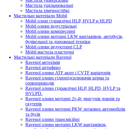
Мастила універсальні
Мастила ущільнювальні
Мастила хімічностійкі
Мастильні матеріали Mobil
Mobil оливі гідравлічні HLP, HVLP и HLPD
Mobil оливи індустріальні
Mobil оливи компресорні
Mobil оливи моторні LKW вантажівок, автобусів,
будівельної та дорожньої техніки
Mobil оливи редукторні CLP
Mobil мастила пластичні
Мастильні матеріали Ravenol
Ravenol автохімія
Ravenol антифриз
Ravenol оливи ATF акпп і CVTF варіаторів
Ravenol оливи гідропідсилювачів керма та
сервоприводів
Ravenol оливи гідравлічні HLP, HLPD, HVLP та
HVLPD.
Ravenol оливи моторні 2т-4т двигунів човнів та
скутерів
Ravenol оливи моторні PKW легкових автомобілів
та бусів
Ravenol оливи трансмісійні
Ravenol оливи моторні LKW вантажівок,