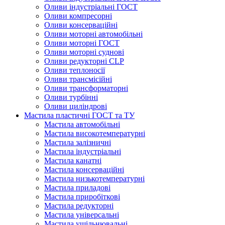
Оливи індустріальні ГОСТ
Оливи компресорні
Оливи консерваційні
Оливи моторні автомобільні
Оливи моторні ГОСТ
Оливи моторні суднові
Оливи редукторні CLP
Оливи теплоносії
Оливи трансмісійні
Оливи трансформаторні
Оливи турбінні
Оливи циліндрові
Мастила пластичні ГОСТ та ТУ
Мастила автомобільні
Мастила високотемпературні
Мастила залізничні
Мастила індустріальні
Мастила канатні
Мастила консерваційні
Мастила низькотемпературні
Мастила приладові
Мастила приробіткові
Мастила редукторні
Мастила універсальні
Мастила ущільнювальні