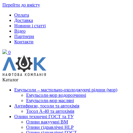
Перейти до вмісту
Оплата
Доставка
Новини і статті
Відео
Партнери
Контакти
0
Каталог
Емульсоли – мастильно-охолоджуючі рідини (мор)
Емульсоли-мор водорозчинні
Емульсоли-мор масляні
Антифризи, тосоли та автохімія
Тосол А-40 та автохімія
Оливи техничні ГОСТ та ТУ
Оливи вакуумні ВМ
Оливи гідравлічні HLP
Оливи гідравлічні ГОСТ