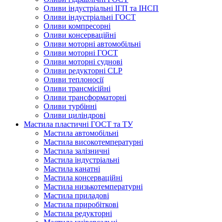
Оливи індустріальні ІГП та ІНСП
Оливи індустріальні ГОСТ
Оливи компресорні
Оливи консерваційні
Оливи моторні автомобільні
Оливи моторні ГОСТ
Оливи моторні суднові
Оливи редукторні CLP
Оливи теплоносії
Оливи трансмісійні
Оливи трансформаторні
Оливи турбінні
Оливи циліндрові
Мастила пластичні ГОСТ та ТУ
Мастила автомобільні
Мастила високотемпературні
Мастила залізничні
Мастила індустріальні
Мастила канатні
Мастила консерваційні
Мастила низькотемпературні
Мастила приладові
Мастила приробіткові
Мастила редукторні