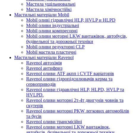
Мастила ущільнювальні
Мастила хімічностійкі
Мастильні матеріали Mobil
Mobil оливі гідравлічні HLP, HVLP и HLPD
Mobil оливи індустріальні
Mobil оливи компресорні
Mobil оливи моторні LKW вантажівок, автобусів,
будівельної та дорожньої техніки
Mobil оливи редукторні CLP
Mobil мастила пластичні
Мастильні матеріали Ravenol
Ravenol автохімія
Ravenol антифриз
Ravenol оливи ATF акпп і CVTF варіаторів
Ravenol оливи гідропідсилювачів керма та
сервоприводів
Ravenol оливи гідравлічні HLP, HLPD, HVLP та
HVLPD.
Ravenol оливи моторні 2т-4т двигунів човнів та
скутерів
Ravenol оливи моторні PKW легкових автомобілів
та бусів
Ravenol оливи трансмісійні
Ravenol оливи моторні LKW вантажівок,
автобусів, будівельної та дорожньої техніки