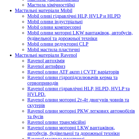
Мастила хімічностійкі
Мастильні матеріали Mobil
Mobil оливі гідравлічні HLP, HVLP и HLPD
Mobil оливи індустріальні
Mobil оливи компресорні
Mobil оливи моторні LKW вантажівок, автобусів,
будівельної та дорожньої техніки
Mobil оливи редукторні CLP
Mobil мастила пластичні
Мастильні матеріали Ravenol
Ravenol автохімія
Ravenol антифриз
Ravenol оливи ATF акпп і CVTF варіаторів
Ravenol оливи гідропідсилювачів керма та
сервоприводів
Ravenol оливи гідравлічні HLP, HLPD, HVLP та
HVLPD.
Ravenol оливи моторні 2т-4т двигунів човнів та
скутерів
Ravenol оливи моторні PKW легкових автомобілів
та бусів
Ravenol оливи трансмісійні
Ravenol оливи моторні LKW вантажівок,
автобусів, будівельної та дорожньої техніки
Ravenol мастила пластичні