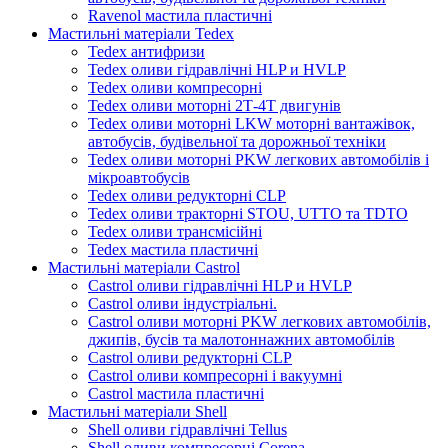
Ravenol мастила пластичні
Мастильні матеріали Tedex
Tedex антифризи
Tedex оливи гідравлічні HLP и HVLP
Tedex оливи компресорні
Tedex оливи моторні 2Т-4Т двигунів
Tedex оливи моторні LKW моторні вантажівок,
автобусів, будівельної та дорожньої техніки
Tedex оливи моторні PKW легкових автомобілів і
мікроавтобусів
Tedex оливи редукторні CLP
Tedex оливи тракторні STOU, UTTO та TDTO
Tedex оливи трансмісійні
Tedex мастила пластичні
Мастильні матеріали Castrol
Castrol оливи гідравлічні HLP и HVLP
Castrol оливи індустріальні.
Castrol оливи моторні PKW легкових автомобілів,
джипів, бусів та малотоннажних автомобілів
Castrol оливи редукторні CLP
Castrol оливи компресорні і вакуумні
Castrol мастила пластичні
Мастильні матеріали Shell
Shell оливи гідравлічні Tellus
Shell оливи компресорні Corena