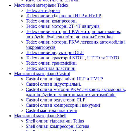
Мастильні матеріали Tedex
Tedex антифризи
Tedex оливи гідравлічні HLP и HVLP
Tedex оливи компресорні
Tedex оливи моторні 2Т-4Т двигунів
Tedex оливи моторні LKW моторні вантажівок,
автобусів, будівельної та дорожньої техніки
Tedex оливи моторні PKW легкових автомобілів і
мікроавтобусів
Tedex оливи редукторні CLP
Tedex оливи тракторні STOU, UTTO та TDTO
Tedex оливи трансмісійні
Tedex мастила пластичні
Мастильні матеріали Castrol
Castrol оливи гідравлічні HLP и HVLP
Castrol оливи індустріальні.
Castrol оливи моторні PKW легкових автомобілів,
джипів, бусів та малотоннажних автомобілів
Castrol оливи редукторні CLP
Castrol оливи компресорні і вакуумні
Castrol мастила пластичні
Мастильні матеріали Shell
Shell оливи гідравлічні Tellus
Shell оливи компресорні Corena