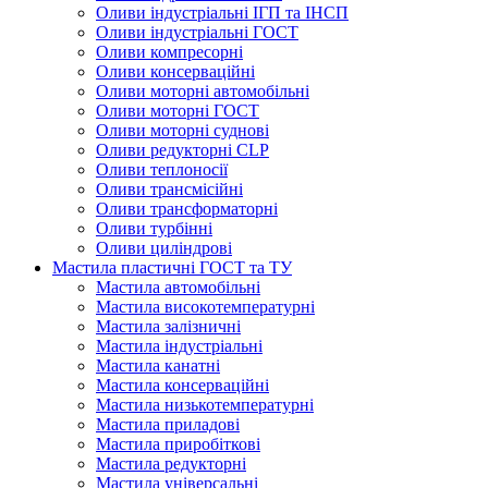
Оливи індустріальні ІГП та ІНСП
Оливи індустріальні ГОСТ
Оливи компресорні
Оливи консерваційні
Оливи моторні автомобільні
Оливи моторні ГОСТ
Оливи моторні суднові
Оливи редукторні CLP
Оливи теплоносії
Оливи трансмісійні
Оливи трансформаторні
Оливи турбінні
Оливи циліндрові
Мастила пластичні ГОСТ та ТУ
Мастила автомобільні
Мастила високотемпературні
Мастила залізничні
Мастила індустріальні
Мастила канатні
Мастила консерваційні
Мастила низькотемпературні
Мастила приладові
Мастила приробіткові
Мастила редукторні
Мастила універсальні