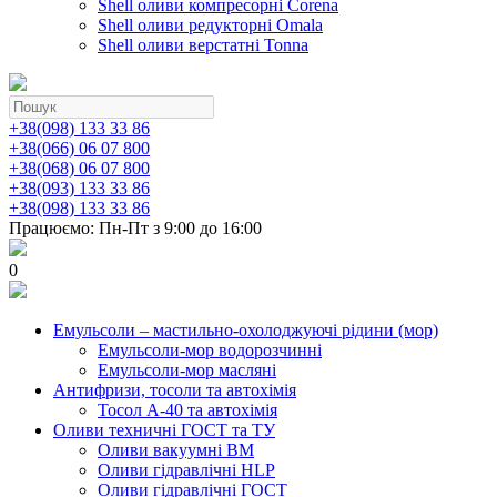
Shell оливи компресорні Corena
Shell оливи редукторні Omala
Shell оливи верстатні Tonna
+38(098) 133 33 86
+38(066) 06 07 800
+38(068) 06 07 800
+38(093) 133 33 86
+38(098) 133 33 86
Працюємо: Пн-Пт з 9:00 до 16:00
0
Емульсоли – мастильно-охолоджуючі рідини (мор)
Емульсоли-мор водорозчинні
Емульсоли-мор масляні
Антифризи, тосоли та автохімія
Тосол А-40 та автохімія
Оливи техничні ГОСТ та ТУ
Оливи вакуумні ВМ
Оливи гідравлічні HLP
Оливи гідравлічні ГОСТ