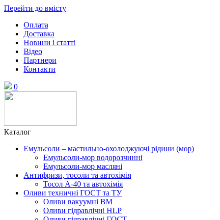
Перейти до вмісту
Оплата
Доставка
Новини і статті
Відео
Партнери
Контакти
0
Каталог
Емульсоли – мастильно-охолоджуючі рідини (мор)
Емульсоли-мор водорозчинні
Емульсоли-мор масляні
Антифризи, тосоли та автохімія
Тосол А-40 та автохімія
Оливи техничні ГОСТ та ТУ
Оливи вакуумні ВМ
Оливи гідравлічні HLP
Оливи гідравлічні ГОСТ