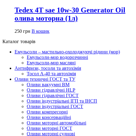
Tedex 4T sae 10w-30 Generator Oil
олива моторна (1л)
250
грн
В кошик
Каталог товарів
Емульсоли – мастильно-охолоджуючі рідини (мор)
Емульсоли-мор водорозчинні
Емульсоли-мор масляні
Антифризи, тосоли та автохімія
Тосол А-40 та автохімія
Оливи техничні ГОСТ та ТУ
Оливи вакуумні ВМ
Оливи гідравлічні HLP
Оливи гідравлічні ГОСТ
Оливи індустріальні ІГП та ІНСП
Оливи індустріальні ГОСТ
Оливи компресорні
Оливи консерваційні
Оливи моторні автомобільні
Оливи моторні ГОСТ
Оливи моторні суднові