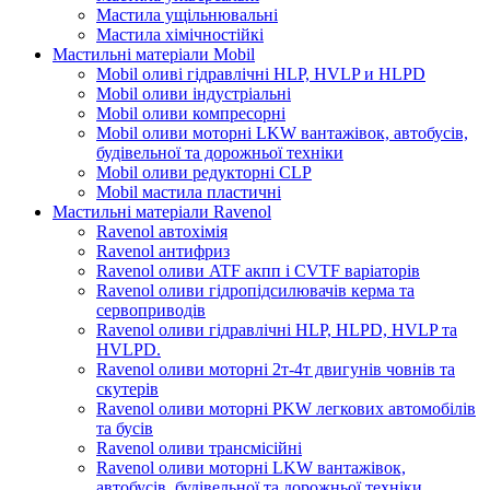
Мастила ущільнювальні
Мастила хімічностійкі
Мастильні матеріали Mobil
Mobil оливі гідравлічні HLP, HVLP и HLPD
Mobil оливи індустріальні
Mobil оливи компресорні
Mobil оливи моторні LKW вантажівок, автобусів,
будівельної та дорожньої техніки
Mobil оливи редукторні CLP
Mobil мастила пластичні
Мастильні матеріали Ravenol
Ravenol автохімія
Ravenol антифриз
Ravenol оливи ATF акпп і CVTF варіаторів
Ravenol оливи гідропідсилювачів керма та
сервоприводів
Ravenol оливи гідравлічні HLP, HLPD, HVLP та
HVLPD.
Ravenol оливи моторні 2т-4т двигунів човнів та
скутерів
Ravenol оливи моторні PKW легкових автомобілів
та бусів
Ravenol оливи трансмісійні
Ravenol оливи моторні LKW вантажівок,
автобусів, будівельної та дорожньої техніки