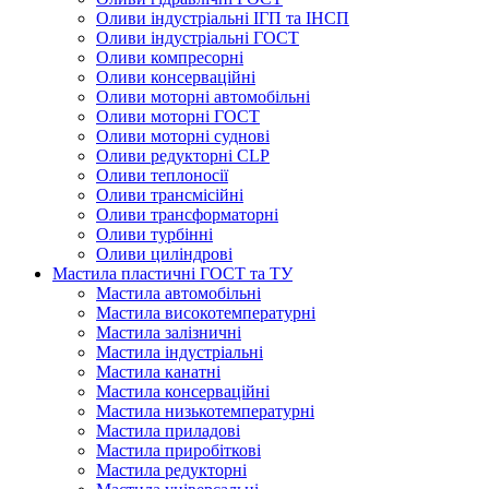
Оливи індустріальні ІГП та ІНСП
Оливи індустріальні ГОСТ
Оливи компресорні
Оливи консерваційні
Оливи моторні автомобільні
Оливи моторні ГОСТ
Оливи моторні суднові
Оливи редукторні CLP
Оливи теплоносії
Оливи трансмісійні
Оливи трансформаторні
Оливи турбінні
Оливи циліндрові
Мастила пластичні ГОСТ та ТУ
Мастила автомобільні
Мастила високотемпературні
Мастила залізничні
Мастила індустріальні
Мастила канатні
Мастила консерваційні
Мастила низькотемпературні
Мастила приладові
Мастила приробіткові
Мастила редукторні