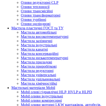
Оливи редукторні CLP
Оливи теплоносії
Оливи трансмісійні
Оливи трансформаторні
Оливи турбінні
Оливи циліндрові
Мастила пластичні ГОСТ та ТУ
Мастила автомобільні
Мастила високотемпературні
Мастила залізничні
Мастила індустріальні
Мастила канатні
Мастила консерваційні
Мастила низькотемпературні
Мастила приладові
Мастила приробіткові
Мастила редукторні
Мастила універсальні
Мастила ущільнювальні
Мастила хімічностійкі
Мастильні матеріали Mobil
Mobil оливі гідравлічні HLP, HVLP и HLPD
Mobil оливи індустріальні
Mobil оливи компресорні
Mobil оливи моторні LKW вантажівок, автобусів,