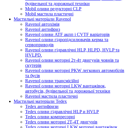
будівельної та дорожньої техніки
Mobil оливи редукторні CLP
Mobil мастила пластичні
Мастильні матеріали Ravenol
Ravenol автохімія
Ravenol антифриз
Ravenol оливи ATF акпп і CVTF варіаторів
Ravenol оливи гідропідсилювачів керма та
сервоприводів
Ravenol оливи гідравлічні HLP, HLPD, HVLP та
HVLPD.
Ravenol оливи моторні 2т-4т двигунів човнів та
скутерів
Ravenol оливи моторні PKW легкових автомобілів
та бусів
Ravenol оливи трансмісійні
Ravenol оливи моторні LKW вантажівок,
автобусів, будівельної та дорожньої техніки
Ravenol мастила пластичні
Мастильні матеріали Tedex
Tedex антифризи
Tedex оливи гідравлічні HLP и HVLP
Tedex оливи компресорні
Tedex оливи моторні 2Т-4Т двигунів
Tedex оливи моторні LKW моторні вантажівок,