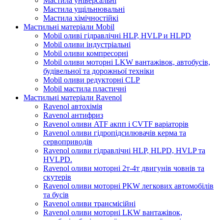
Мастила універсальні
Мастила ущільнювальні
Мастила хімічностійкі
Мастильні матеріали Mobil
Mobil оливі гідравлічні HLP, HVLP и HLPD
Mobil оливи індустріальні
Mobil оливи компресорні
Mobil оливи моторні LKW вантажівок, автобусів,
будівельної та дорожньої техніки
Mobil оливи редукторні CLP
Mobil мастила пластичні
Мастильні матеріали Ravenol
Ravenol автохімія
Ravenol антифриз
Ravenol оливи ATF акпп і CVTF варіаторів
Ravenol оливи гідропідсилювачів керма та
сервоприводів
Ravenol оливи гідравлічні HLP, HLPD, HVLP та
HVLPD.
Ravenol оливи моторні 2т-4т двигунів човнів та
скутерів
Ravenol оливи моторні PKW легкових автомобілів
та бусів
Ravenol оливи трансмісійні
Ravenol оливи моторні LKW вантажівок,