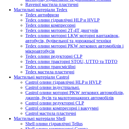
Ravenol мастила пластичні
Мастильні матеріали Tedex
Tedex антифризи
Tedex оливи гідравлічні HLP и HVLP
Tedex оливи компресорні
Tedex оливи моторні 2Т-4Т двигунів
Tedex оливи моторні LKW моторні вантажівок,
автобусів, будівельної та дорожньої техніки
Tedex оливи моторні PKW легкових автомобілів і
мікроавтобусів
Tedex оливи редукторні CLP
Tedex оливи тракторні STOU, UTTO та TDTO
Tedex оливи трансмісійні
Tedex мастила пластичні
Мастильні матеріали Castrol
Castrol оливи гідравлічні HLP и HVLP
Castrol оливи індустріальні.
Castrol оливи моторні PKW легкових автомобілів,
джипів, бусів та малотоннажних автомобілів
Castrol оливи редукторні CLP
Castrol оливи компресорні і вакуумні
Castrol мастила пластичні
Мастильні матеріали Shell
Shell оливи гідравлічні Tellus
Shell оливи компресорні Corena