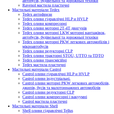
автобусів, будівельної та дорожньої техніки
Ravenol мастила пластичні
Мастильні матеріали Tedex
Tedex антифризи
Tedex оливи гідравлічні HLP и HVLP
Tedex оливи компресорні
Tedex оливи моторні 2Т-4Т двигунів
Tedex оливи моторні LKW моторні вантажівок,
автобусів, будівельної та дорожньої техніки
Tedex оливи моторні PKW легкових автомобілів і
мікроавтобусів
Tedex оливи редукторні CLP
Tedex оливи тракторні STOU, UTTO та TDTO
Tedex оливи трансмісійні
Tedex мастила пластичні
Мастильні матеріали Castrol
Castrol оливи гідравлічні HLP и HVLP
Castrol оливи індустріальні.
Castrol оливи моторні PKW легкових автомобілів,
джипів, бусів та малотоннажних автомобілів
Castrol оливи редукторні CLP
Castrol оливи компресорні і вакуумні
Castrol мастила пластичні
Мастильні матеріали Shell
Shell оливи гідравлічні Tellus