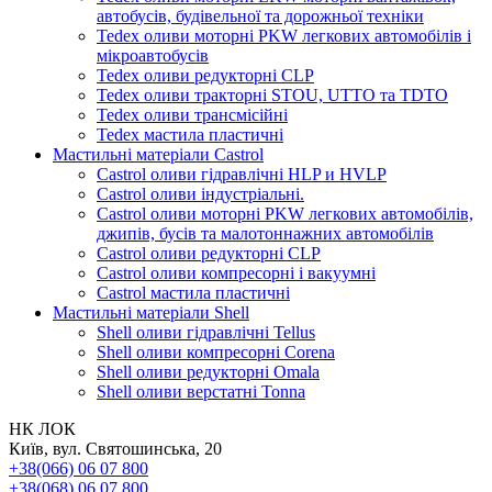
автобусів, будівельної та дорожньої техніки
Tedex оливи моторні PKW легкових автомобілів і
мікроавтобусів
Tedex оливи редукторні CLP
Tedex оливи тракторні STOU, UTTO та TDTO
Tedex оливи трансмісійні
Tedex мастила пластичні
Мастильні матеріали Castrol
Castrol оливи гідравлічні HLP и HVLP
Castrol оливи індустріальні.
Castrol оливи моторні PKW легкових автомобілів,
джипів, бусів та малотоннажних автомобілів
Castrol оливи редукторні CLP
Castrol оливи компресорні і вакуумні
Castrol мастила пластичні
Мастильні матеріали Shell
Shell оливи гідравлічні Tellus
Shell оливи компресорні Corena
Shell оливи редукторні Omala
Shell оливи верстатні Tonna
НК ЛОК
Київ, вул. Святошинська, 20
+38(066) 06 07 800
+38(068) 06 07 800