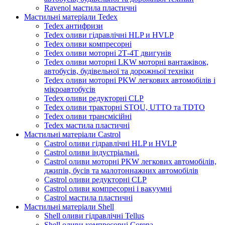
Ravenol мастила пластичні
Мастильні матеріали Tedex
Tedex антифризи
Tedex оливи гідравлічні HLP и HVLP
Tedex оливи компресорні
Tedex оливи моторні 2Т-4Т двигунів
Tedex оливи моторні LKW моторні вантажівок,
автобусів, будівельної та дорожньої техніки
Tedex оливи моторні PKW легкових автомобілів і
мікроавтобусів
Tedex оливи редукторні CLP
Tedex оливи тракторні STOU, UTTO та TDTO
Tedex оливи трансмісійні
Tedex мастила пластичні
Мастильні матеріали Castrol
Castrol оливи гідравлічні HLP и HVLP
Castrol оливи індустріальні.
Castrol оливи моторні PKW легкових автомобілів,
джипів, бусів та малотоннажних автомобілів
Castrol оливи редукторні CLP
Castrol оливи компресорні і вакуумні
Castrol мастила пластичні
Мастильні матеріали Shell
Shell оливи гідравлічні Tellus
Shell оливи компресорні Corena