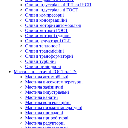
Оливи індустріальні ІГП та ІНСП
Оливи індустріальні ГОСТ
Оливи компресорні
Оливи консерваційні
Оливи моторні автомобільні
Оливи моторні ГОСТ
Оливи моторні суднові
Оливи редукторні CLP
Оливи теплоносії
Оливи трансмісійні
Оливи трансформаторні
Оливи турбінні
Оливи циліндрові
Мастила пластичні ГОСТ та ТУ
Мастила автомобільні
Мастила високотемпературні
Мастила залізничні
Мастила індустріальні
Мастила канатні
Мастила консерваційні
Мастила низькотемпературні
Мастила приладові
Мастила приробіткові
Мастила редукторні