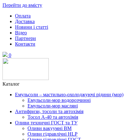
Перейти до вмісту
Оплата
Доставка
Новини і статті
Відео
Партнери
Контакти
0
Каталог
Емульсоли – мастильно-охолоджуючі рідини (мор)
Емульсоли-мор водорозчинні
Емульсоли-мор масляні
Антифризи, тосоли та автохімія
Тосол А-40 та автохімія
Оливи техничні ГОСТ та ТУ
Оливи вакуумні ВМ
Оливи гідравлічні HLP
Оливи гідравлічні ГОСТ