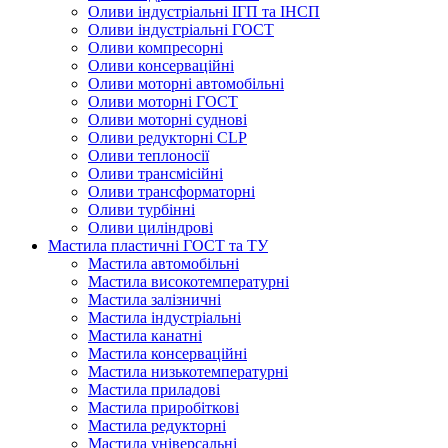
Оливи індустріальні ІГП та ІНСП
Оливи індустріальні ГОСТ
Оливи компресорні
Оливи консерваційні
Оливи моторні автомобільні
Оливи моторні ГОСТ
Оливи моторні суднові
Оливи редукторні CLP
Оливи теплоносії
Оливи трансмісійні
Оливи трансформаторні
Оливи турбінні
Оливи циліндрові
Мастила пластичні ГОСТ та ТУ
Мастила автомобільні
Мастила високотемпературні
Мастила залізничні
Мастила індустріальні
Мастила канатні
Мастила консерваційні
Мастила низькотемпературні
Мастила приладові
Мастила приробіткові
Мастила редукторні
Мастила універсальні