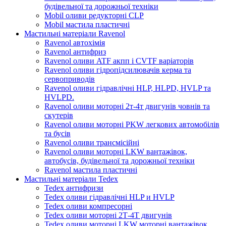
будівельної та дорожньої техніки
Mobil оливи редукторні CLP
Mobil мастила пластичні
Мастильні матеріали Ravenol
Ravenol автохімія
Ravenol антифриз
Ravenol оливи ATF акпп і CVTF варіаторів
Ravenol оливи гідропідсилювачів керма та
сервоприводів
Ravenol оливи гідравлічні HLP, HLPD, HVLP та
HVLPD.
Ravenol оливи моторні 2т-4т двигунів човнів та
скутерів
Ravenol оливи моторні PKW легкових автомобілів
та бусів
Ravenol оливи трансмісійні
Ravenol оливи моторні LKW вантажівок,
автобусів, будівельної та дорожньої техніки
Ravenol мастила пластичні
Мастильні матеріали Tedex
Tedex антифризи
Tedex оливи гідравлічні HLP и HVLP
Tedex оливи компресорні
Tedex оливи моторні 2Т-4Т двигунів
Tedex оливи моторні LKW моторні вантажівок,