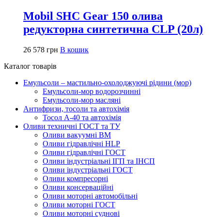
Mobil SHC Gear 150 олива
редукторна синтетична CLP (20л)
26 578
грн
В кошик
Каталог товарів
Емульсоли – мастильно-охолоджуючі рідини (мор)
Емульсоли-мор водорозчинні
Емульсоли-мор масляні
Антифризи, тосоли та автохімія
Тосол А-40 та автохімія
Оливи техничні ГОСТ та ТУ
Оливи вакуумні ВМ
Оливи гідравлічні HLP
Оливи гідравлічні ГОСТ
Оливи індустріальні ІГП та ІНСП
Оливи індустріальні ГОСТ
Оливи компресорні
Оливи консерваційні
Оливи моторні автомобільні
Оливи моторні ГОСТ
Оливи моторні суднові