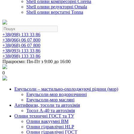
Shell оливи компресорні Corena
Shell оливи редукторні Omala
Shell оливи верстатні Tonna
+38(098) 133 33 86
+38(066) 06 07 800
+38(068) 06 07 800
+38(093) 133 33 86
+38(098) 133 33 86
Працюємо: Пн-Пт з 9:00 до 16:00
0
Емульсоли – мастильно-охолоджуючі рідини (мор)
Емульсоли-мор водорозчинні
Емульсоли-мор масляні
Антифризи, тосоли та автохімія
Тосол А-40 та автохімія
Оливи техничні ГОСТ та ТУ
Оливи вакуумні ВМ
Оливи гідравлічні HLP
Оливи гідравлічні ГОСТ