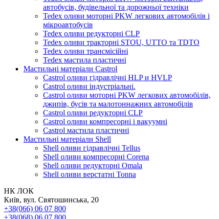
автобусів, будівельної та дорожньої техніки
Tedex оливи моторні PKW легкових автомобілів і
мікроавтобусів
Tedex оливи редукторні CLP
Tedex оливи тракторні STOU, UTTO та TDTO
Tedex оливи трансмісійні
Tedex мастила пластичні
Мастильні матеріали Castrol
Castrol оливи гідравлічні HLP и HVLP
Castrol оливи індустріальні.
Castrol оливи моторні PKW легкових автомобілів,
джипів, бусів та малотоннажних автомобілів
Castrol оливи редукторні CLP
Castrol оливи компресорні і вакуумні
Castrol мастила пластичні
Мастильні матеріали Shell
Shell оливи гідравлічні Tellus
Shell оливи компресорні Corena
Shell оливи редукторні Omala
Shell оливи верстатні Tonna
НК ЛОК
Київ, вул. Святошинська, 20
+38(066) 06 07 800
+38(068) 06 07 800