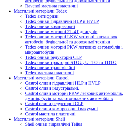
автобусів, будівельної та дорожньої техніки
Ravenol мастила пластичні
Мастильні матеріали Tedex
Tedex антифризи
Tedex оливи гідравлічні HLP и HVLP
Tedex оливи компресорні
Tedex оливи моторні 2Т-4Т двигунів
Tedex оливи моторні LKW моторні вантажівок,
автобусів, будівельної та дорожньої техніки
Tedex оливи моторні PKW легкових автомобілів і
мікроавтобусів
Tedex оливи редукторні CLP
Tedex оливи тракторні STOU, UTTO та TDTO
Tedex оливи трансмісійні
Tedex мастила пластичні
Мастильні матеріали Castrol
Castrol оливи гідравлічні HLP и HVLP
Castrol оливи індустріальні.
Castrol оливи моторні PKW легкових автомобілів,
джипів, бусів та малотоннажних автомобілів
Castrol оливи редукторні CLP
Castrol оливи компресорні і вакуумні
Castrol мастила пластичні
Мастильні матеріали Shell
Shell оливи гідравлічні Tellus