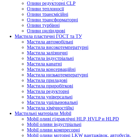
Оливи редукторні CLP
Оливи теплоносії
Оливи трансмісійні
Оливи трансформаторні
Оливи турбінні
Оливи циліндрові
Мастила пластичні ГОСТ та ТУ
Мастила автомобільні
Мастила високотемпературні
Мастила залізничні
Мастила індустріальні
Мастила канатні
Мастила консерваційні
Мастила низькотемпературні
Мастила приладові
Мастила приробіткові
Мастила редукторні
Мастила універсальні
Мастила ущільнювальні
Мастила хімічностійкі
Мастильні матеріали Mobil
Mobil оливі гідравлічні HLP, HVLP и HLPD
Mobil оливи індустріальні
Mobil оливи компресорні
Mobil оливи моторні LKW вантажівок, автобусів,