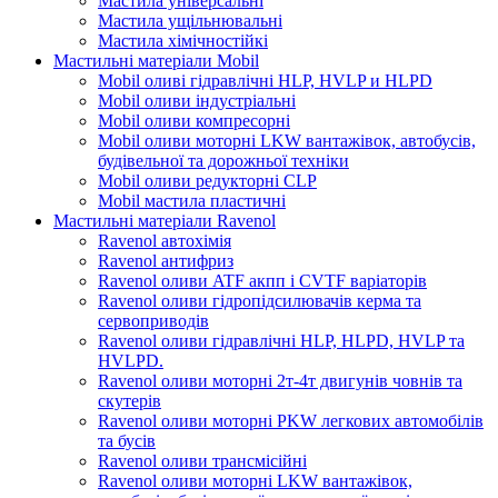
Мастила універсальні
Мастила ущільнювальні
Мастила хімічностійкі
Мастильні матеріали Mobil
Mobil оливі гідравлічні HLP, HVLP и HLPD
Mobil оливи індустріальні
Mobil оливи компресорні
Mobil оливи моторні LKW вантажівок, автобусів,
будівельної та дорожньої техніки
Mobil оливи редукторні CLP
Mobil мастила пластичні
Мастильні матеріали Ravenol
Ravenol автохімія
Ravenol антифриз
Ravenol оливи ATF акпп і CVTF варіаторів
Ravenol оливи гідропідсилювачів керма та
сервоприводів
Ravenol оливи гідравлічні HLP, HLPD, HVLP та
HVLPD.
Ravenol оливи моторні 2т-4т двигунів човнів та
скутерів
Ravenol оливи моторні PKW легкових автомобілів
та бусів
Ravenol оливи трансмісійні
Ravenol оливи моторні LKW вантажівок,