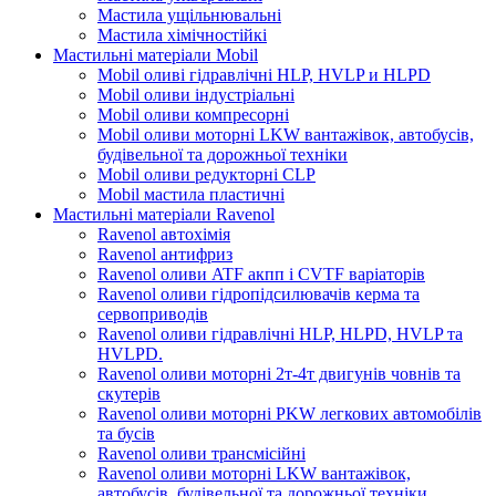
Мастила ущільнювальні
Мастила хімічностійкі
Мастильні матеріали Mobil
Mobil оливі гідравлічні HLP, HVLP и HLPD
Mobil оливи індустріальні
Mobil оливи компресорні
Mobil оливи моторні LKW вантажівок, автобусів,
будівельної та дорожньої техніки
Mobil оливи редукторні CLP
Mobil мастила пластичні
Мастильні матеріали Ravenol
Ravenol автохімія
Ravenol антифриз
Ravenol оливи ATF акпп і CVTF варіаторів
Ravenol оливи гідропідсилювачів керма та
сервоприводів
Ravenol оливи гідравлічні HLP, HLPD, HVLP та
HVLPD.
Ravenol оливи моторні 2т-4т двигунів човнів та
скутерів
Ravenol оливи моторні PKW легкових автомобілів
та бусів
Ravenol оливи трансмісійні
Ravenol оливи моторні LKW вантажівок,
автобусів, будівельної та дорожньої техніки