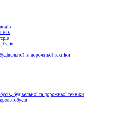
водів
VLPD.
терів
 бусів
будівельної та дорожньої техніки
усів, будівельної та дорожньої техніки
кроавтобусів