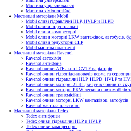
Мастила універсальні
Мастила ущільнювальні
Мастила хімічностійкі
Мастильні матеріали Mobil
Mobil оливі гідравлічні HLP, HVLP и HLPD
Mobil оливи індустріальні
Mobil оливи компресорні
Mobil оливи моторні LKW вантажівок, автобусів, бу
Mobil оливи редукторні CLP
Mobil мастила пластичні
Мастильні матеріали Ravenol
Ravenol автохімія
Ravenol антифриз
Ravenol оливи ATF акпп і CVTF варіаторів
Ravenol оливи гідропідсилювачів керма та сервопри
Ravenol оливи гідравлічні HLP, HLPD, HVLP та H
Ravenol оливи моторні 2т-4т двигунів човнів та ску
Ravenol оливи моторні PKW легкових автомобілів та
Ravenol оливи трансмісійні
Ravenol оливи моторні LKW вантажівок, автобусів, 
Ravenol мастила пластичні
Мастильні матеріали Tedex
Tedex антифризи
Tedex оливи гідравлічні HLP и HVLP
Tedex оливи компресорні