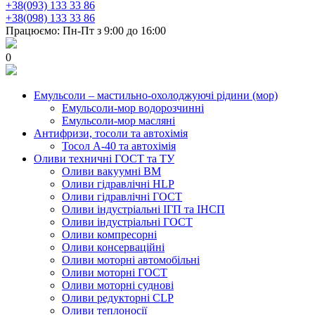
+38(093) 133 33 86
+38(098) 133 33 86
Працюємо: Пн-Пт з 9:00 до 16:00
0
Емульсоли – мастильно-охолоджуючі рідини (мор)
Емульсоли-мор водорозчинні
Емульсоли-мор масляні
Антифризи, тосоли та автохімія
Тосол А-40 та автохімія
Оливи техничні ГОСТ та ТУ
Оливи вакуумні ВМ
Оливи гідравлічні HLP
Оливи гідравлічні ГОСТ
Оливи індустріальні ІГП та ІНСП
Оливи індустріальні ГОСТ
Оливи компресорні
Оливи консерваційні
Оливи моторні автомобільні
Оливи моторні ГОСТ
Оливи моторні суднові
Оливи редукторні CLP
Оливи теплоносії