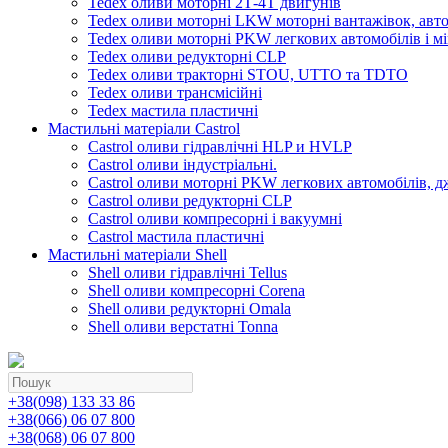
Tedex оливи моторні 2Т-4Т двигунів
Tedex оливи моторні LKW моторні вантажівок, автоб
Tedex оливи моторні PKW легкових автомобілів і мі
Tedex оливи редукторні CLP
Tedex оливи тракторні STOU, UTTO та TDTO
Tedex оливи трансмісійні
Tedex мастила пластичні
Мастильні матеріали Castrol
Castrol оливи гідравлічні HLP и HVLP
Castrol оливи індустріальні.
Castrol оливи моторні PKW легкових автомобілів, д
Castrol оливи редукторні CLP
Castrol оливи компресорні і вакуумні
Castrol мастила пластичні
Мастильні матеріали Shell
Shell оливи гідравлічні Tellus
Shell оливи компресорні Corena
Shell оливи редукторні Omala
Shell оливи верстатні Tonna
+38(098) 133 33 86
+38(066) 06 07 800
+38(068) 06 07 800