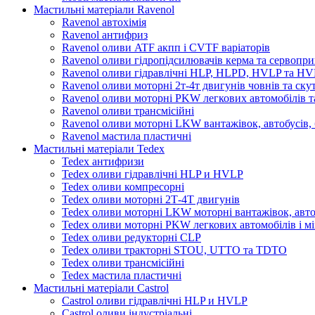
Мастильні матеріали Ravenol
Ravenol автохімія
Ravenol антифриз
Ravenol оливи ATF акпп і CVTF варіаторів
Ravenol оливи гідропідсилювачів керма та сервопри
Ravenol оливи гідравлічні HLP, HLPD, HVLP та H
Ravenol оливи моторні 2т-4т двигунів човнів та ску
Ravenol оливи моторні PKW легкових автомобілів та
Ravenol оливи трансмісійні
Ravenol оливи моторні LKW вантажівок, автобусів, 
Ravenol мастила пластичні
Мастильні матеріали Tedex
Tedex антифризи
Tedex оливи гідравлічні HLP и HVLP
Tedex оливи компресорні
Tedex оливи моторні 2Т-4Т двигунів
Tedex оливи моторні LKW моторні вантажівок, автоб
Tedex оливи моторні PKW легкових автомобілів і мі
Tedex оливи редукторні CLP
Tedex оливи тракторні STOU, UTTO та TDTO
Tedex оливи трансмісійні
Tedex мастила пластичні
Мастильні матеріали Castrol
Castrol оливи гідравлічні HLP и HVLP
Castrol оливи індустріальні.