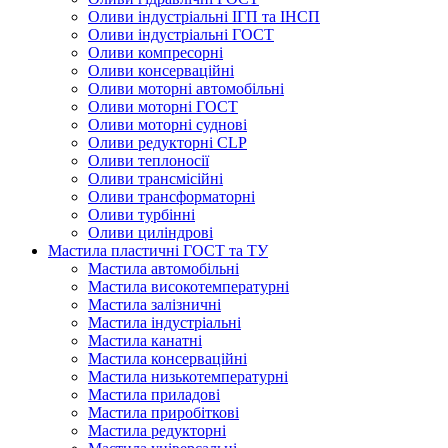
Оливи індустріальні ІГП та ІНСП
Оливи індустріальні ГОСТ
Оливи компресорні
Оливи консерваційні
Оливи моторні автомобільні
Оливи моторні ГОСТ
Оливи моторні суднові
Оливи редукторні CLP
Оливи теплоносії
Оливи трансмісійні
Оливи трансформаторні
Оливи турбінні
Оливи циліндрові
Мастила пластичні ГОСТ та ТУ
Мастила автомобільні
Мастила високотемпературні
Мастила залізничні
Мастила індустріальні
Мастила канатні
Мастила консерваційні
Мастила низькотемпературні
Мастила приладові
Мастила приробіткові
Мастила редукторні