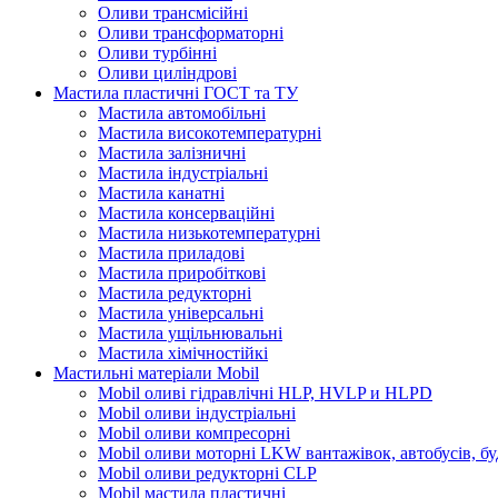
Оливи трансмісійні
Оливи трансформаторні
Оливи турбінні
Оливи циліндрові
Мастила пластичні ГОСТ та ТУ
Мастила автомобільні
Мастила високотемпературні
Мастила залізничні
Мастила індустріальні
Мастила канатні
Мастила консерваційні
Мастила низькотемпературні
Мастила приладові
Мастила приробіткові
Мастила редукторні
Мастила універсальні
Мастила ущільнювальні
Мастила хімічностійкі
Мастильні матеріали Mobil
Mobil оливі гідравлічні HLP, HVLP и HLPD
Mobil оливи індустріальні
Mobil оливи компресорні
Mobil оливи моторні LKW вантажівок, автобусів, бу
Mobil оливи редукторні CLP
Mobil мастила пластичні