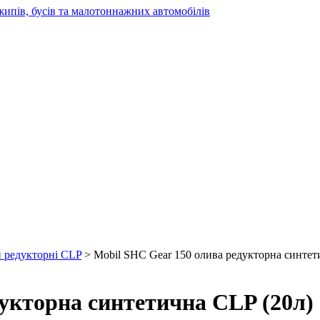
жипів, бусів та малотоннажних автомобілів
и редукторні CLP
> Mobil SHC Gear 150 олива редукторна синтет
укторна синтетична CLP (20л)