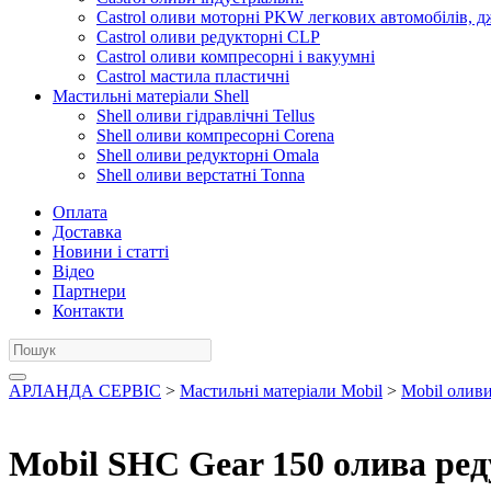
Castrol оливи моторні PKW легкових автомобілів, д
Castrol оливи редукторні CLP
Castrol оливи компресорні і вакуумні
Castrol мастила пластичні
Мастильні матеріали Shell
Shell оливи гідравлічні Tellus
Shell оливи компресорні Corena
Shell оливи редукторні Omala
Shell оливи верстатні Tonna
Оплата
Доставка
Новини і статті
Відео
Партнери
Контакти
АРЛАНДА СЕРВІС
>
Мастильні матеріали Mobil
>
Mobil олив
Mobil SHC Gear 150 олива ред