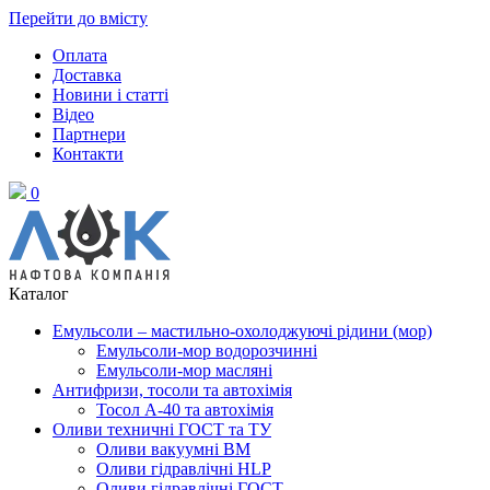
Перейти до вмісту
Оплата
Доставка
Новини і статті
Відео
Партнери
Контакти
0
Каталог
Емульсоли – мастильно-охолоджуючі рідини (мор)
Емульсоли-мор водорозчинні
Емульсоли-мор масляні
Антифризи, тосоли та автохімія
Тосол А-40 та автохімія
Оливи техничні ГОСТ та ТУ
Оливи вакуумні ВМ
Оливи гідравлічні HLP
Оливи гідравлічні ГОСТ