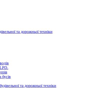
дівельної та дорожньої техніки
водів
VLPD.
терів
 бусів
будівельної та дорожньої техніки