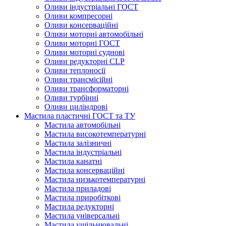
Оливи індустріальні ГОСТ
Оливи компресорні
Оливи консерваційні
Оливи моторні автомобільні
Оливи моторні ГОСТ
Оливи моторні суднові
Оливи редукторні CLP
Оливи теплоносії
Оливи трансмісійні
Оливи трансформаторні
Оливи турбінні
Оливи циліндрові
Мастила пластичні ГОСТ та ТУ
Мастила автомобільні
Мастила високотемпературні
Мастила залізничні
Мастила індустріальні
Мастила канатні
Мастила консерваційні
Мастила низькотемпературні
Мастила приладові
Мастила приробіткові
Мастила редукторні
Мастила універсальні
Мастила ущільнювальні