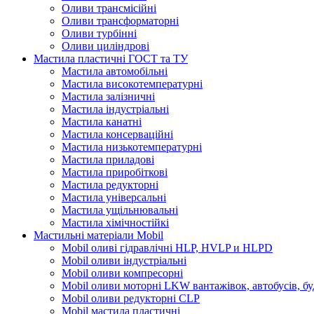
Оливи трансмісійні
Оливи трансформаторні
Оливи турбінні
Оливи циліндрові
Мастила пластичні ГОСТ та ТУ
Мастила автомобільні
Мастила високотемпературні
Мастила залізничні
Мастила індустріальні
Мастила канатні
Мастила консерваційні
Мастила низькотемпературні
Мастила приладові
Мастила приробіткові
Мастила редукторні
Мастила універсальні
Мастила ущільнювальні
Мастила хімічностійкі
Мастильні матеріали Mobil
Mobil оливі гідравлічні HLP, HVLP и HLPD
Mobil оливи індустріальні
Mobil оливи компресорні
Mobil оливи моторні LKW вантажівок, автобусів, бу
Mobil оливи редукторні CLP
Mobil мастила пластичні