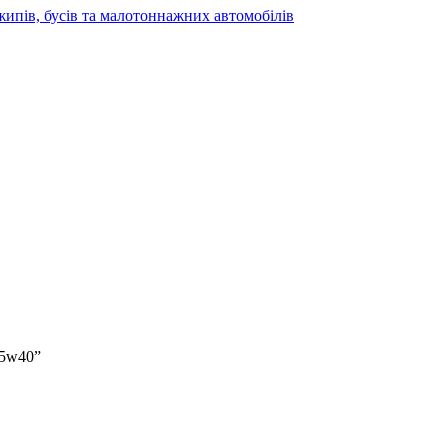
жипів, бусів та малотоннажних автомобілів
 5w40”