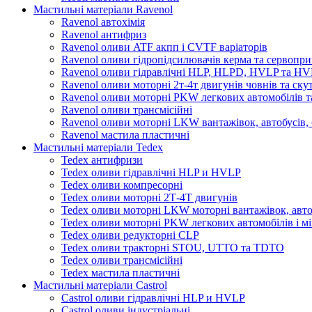
Мастильні матеріали Ravenol
Ravenol автохімія
Ravenol антифриз
Ravenol оливи ATF акпп і CVTF варіаторів
Ravenol оливи гідропідсилювачів керма та сервопри
Ravenol оливи гідравлічні HLP, HLPD, HVLP та H
Ravenol оливи моторні 2т-4т двигунів човнів та ску
Ravenol оливи моторні PKW легкових автомобілів та
Ravenol оливи трансмісійні
Ravenol оливи моторні LKW вантажівок, автобусів, 
Ravenol мастила пластичні
Мастильні матеріали Tedex
Tedex антифризи
Tedex оливи гідравлічні HLP и HVLP
Tedex оливи компресорні
Tedex оливи моторні 2Т-4Т двигунів
Tedex оливи моторні LKW моторні вантажівок, автоб
Tedex оливи моторні PKW легкових автомобілів і мі
Tedex оливи редукторні CLP
Tedex оливи тракторні STOU, UTTO та TDTO
Tedex оливи трансмісійні
Tedex мастила пластичні
Мастильні матеріали Castrol
Castrol оливи гідравлічні HLP и HVLP
Castrol оливи індустріальні.