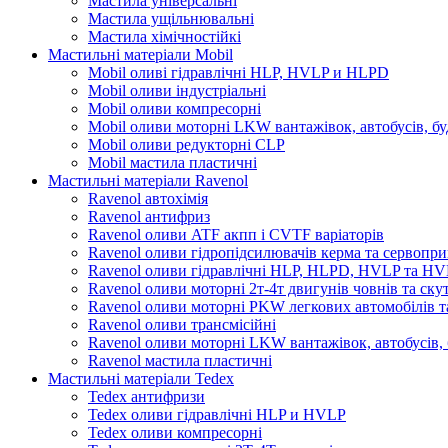
Мастила універсальні
Мастила ущільнювальні
Мастила хімічностійкі
Мастильні матеріали Mobil
Mobil оливі гідравлічні HLP, HVLP и HLPD
Mobil оливи індустріальні
Mobil оливи компресорні
Mobil оливи моторні LKW вантажівок, автобусів, бу
Mobil оливи редукторні CLP
Mobil мастила пластичні
Мастильні матеріали Ravenol
Ravenol автохімія
Ravenol антифриз
Ravenol оливи ATF акпп і CVTF варіаторів
Ravenol оливи гідропідсилювачів керма та сервопри
Ravenol оливи гідравлічні HLP, HLPD, HVLP та H
Ravenol оливи моторні 2т-4т двигунів човнів та ску
Ravenol оливи моторні PKW легкових автомобілів та
Ravenol оливи трансмісійні
Ravenol оливи моторні LKW вантажівок, автобусів, 
Ravenol мастила пластичні
Мастильні матеріали Tedex
Tedex антифризи
Tedex оливи гідравлічні HLP и HVLP
Tedex оливи компресорні