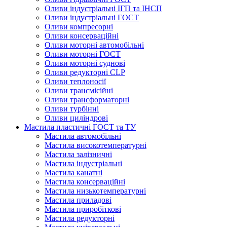
Оливи індустріальні ІГП та ІНСП
Оливи індустріальні ГОСТ
Оливи компресорні
Оливи консерваційні
Оливи моторні автомобільні
Оливи моторні ГОСТ
Оливи моторні суднові
Оливи редукторні CLP
Оливи теплоносії
Оливи трансмісійні
Оливи трансформаторні
Оливи турбінні
Оливи циліндрові
Мастила пластичні ГОСТ та ТУ
Мастила автомобільні
Мастила високотемпературні
Мастила залізничні
Мастила індустріальні
Мастила канатні
Мастила консерваційні
Мастила низькотемпературні
Мастила приладові
Мастила приробіткові
Мастила редукторні