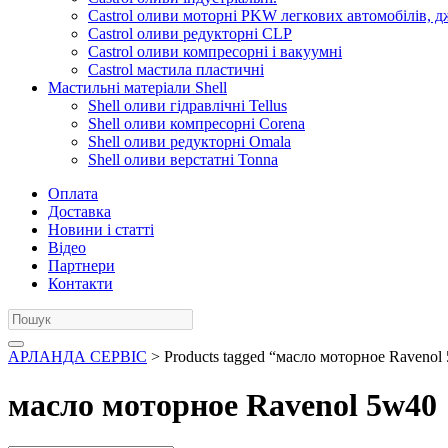
Castrol оливи моторні PKW легкових автомобілів, д
Castrol оливи редукторні CLP
Castrol оливи компресорні і вакуумні
Castrol мастила пластичні
Мастильні матеріали Shell
Shell оливи гідравлічні Tellus
Shell оливи компресорні Corena
Shell оливи редукторні Omala
Shell оливи верстатні Tonna
Оплата
Доставка
Новини і статті
Відео
Партнери
Контакти
АРЛАНДА СЕРВІС
> Products tagged “масло моторное Ravenol
масло моторное Ravenol 5w40