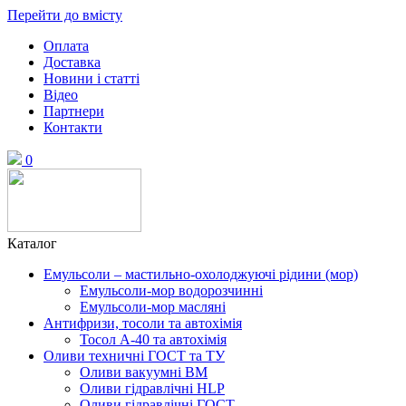
Перейти до вмісту
Оплата
Доставка
Новини і статті
Відео
Партнери
Контакти
0
Каталог
Емульсоли – мастильно-охолоджуючі рідини (мор)
Емульсоли-мор водорозчинні
Емульсоли-мор масляні
Антифризи, тосоли та автохімія
Тосол А-40 та автохімія
Оливи техничні ГОСТ та ТУ
Оливи вакуумні ВМ
Оливи гідравлічні HLP
Оливи гідравлічні ГОСТ