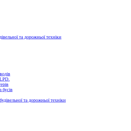
дівельної та дорожньої техніки
водів
VLPD.
терів
 бусів
будівельної та дорожньої техніки