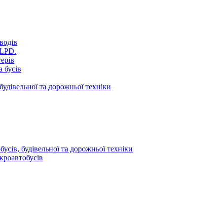
водів
VLPD.
терів
 бусів
будівельної та дорожньої техніки
усів, будівельної та дорожньої техніки
кроавтобусів