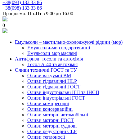
+38(093) 133 33 86
+38(098) 133 33 86
Працюємо: Пн-Пт з 9:00 до 16:00
0
Емульсоли – мастильно-охолоджуючі рідини (мор)
Емульсоли-мор водорозчинні
Емульсоли-мор масляні
Антифризи, тосоли та автохімія
Тосол А-40 та автохімія
Оливи техничні ГОСТ та ТУ
Оливи вакуумні ВМ
Оливи гідравлічні HLP
Оливи гідравлічні ГОСТ
Оливи індустріальні ІГП та ІНСП
Оливи індустріальні ГОСТ
Оливи компресорні
Оливи консерваційні
Оливи моторні автомобільні
Оливи моторні ГОСТ
Оливи моторні суднові
Оливи редукторні CLP
Оливи теплоносії