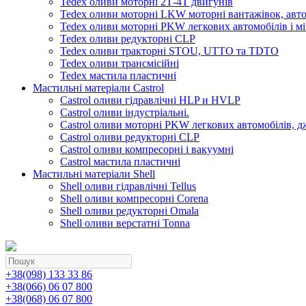
Tedex оливи моторні 2Т-4Т двигунів
Tedex оливи моторні LKW моторні вантажівок, автоб
Tedex оливи моторні PKW легкових автомобілів і мі
Tedex оливи редукторні CLP
Tedex оливи тракторні STOU, UTTO та TDTO
Tedex оливи трансмісійні
Tedex мастила пластичні
Мастильні матеріали Castrol
Castrol оливи гідравлічні HLP и HVLP
Castrol оливи індустріальні.
Castrol оливи моторні PKW легкових автомобілів, д
Castrol оливи редукторні CLP
Castrol оливи компресорні і вакуумні
Castrol мастила пластичні
Мастильні матеріали Shell
Shell оливи гідравлічні Tellus
Shell оливи компресорні Corena
Shell оливи редукторні Omala
Shell оливи верстатні Tonna
+38(098) 133 33 86
+38(066) 06 07 800
+38(068) 06 07 800