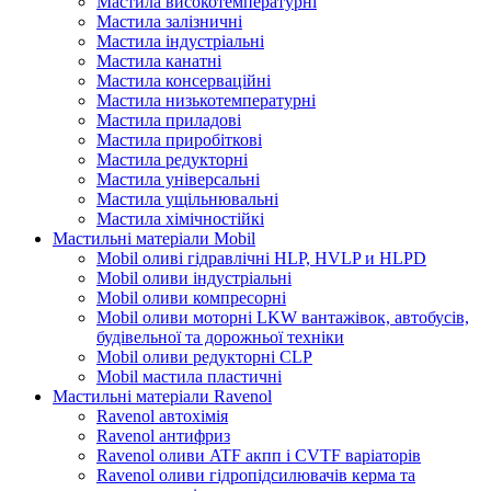
Мастила високотемпературні
Мастила залізничні
Мастила індустріальні
Мастила канатні
Мастила консерваційні
Мастила низькотемпературні
Мастила приладові
Мастила приробіткові
Мастила редукторні
Мастила універсальні
Мастила ущільнювальні
Мастила хімічностійкі
Мастильні матеріали Mobil
Mobil оливі гідравлічні HLP, HVLP и HLPD
Mobil оливи індустріальні
Mobil оливи компресорні
Mobil оливи моторні LKW вантажівок, автобусів,
будівельної та дорожньої техніки
Mobil оливи редукторні CLP
Mobil мастила пластичні
Мастильні матеріали Ravenol
Ravenol автохімія
Ravenol антифриз
Ravenol оливи ATF акпп і CVTF варіаторів
Ravenol оливи гідропідсилювачів керма та