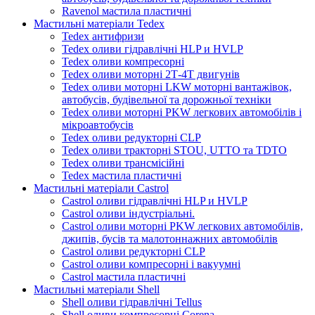
Ravenol мастила пластичні
Мастильні матеріали Tedex
Tedex антифризи
Tedex оливи гідравлічні HLP и HVLP
Tedex оливи компресорні
Tedex оливи моторні 2Т-4Т двигунів
Tedex оливи моторні LKW моторні вантажівок,
автобусів, будівельної та дорожньої техніки
Tedex оливи моторні PKW легкових автомобілів і
мікроавтобусів
Tedex оливи редукторні CLP
Tedex оливи тракторні STOU, UTTO та TDTO
Tedex оливи трансмісійні
Tedex мастила пластичні
Мастильні матеріали Castrol
Castrol оливи гідравлічні HLP и HVLP
Castrol оливи індустріальні.
Castrol оливи моторні PKW легкових автомобілів,
джипів, бусів та малотоннажних автомобілів
Castrol оливи редукторні CLP
Castrol оливи компресорні і вакуумні
Castrol мастила пластичні
Мастильні матеріали Shell
Shell оливи гідравлічні Tellus
Shell оливи компресорні Corena