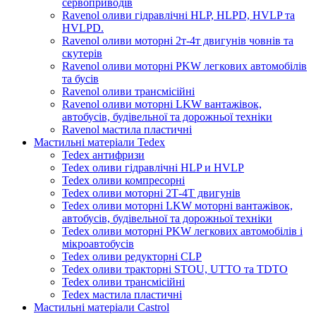
сервоприводів
Ravenol оливи гідравлічні HLP, HLPD, HVLP та
HVLPD.
Ravenol оливи моторні 2т-4т двигунів човнів та
скутерів
Ravenol оливи моторні PKW легкових автомобілів
та бусів
Ravenol оливи трансмісійні
Ravenol оливи моторні LKW вантажівок,
автобусів, будівельної та дорожньої техніки
Ravenol мастила пластичні
Мастильні матеріали Tedex
Tedex антифризи
Tedex оливи гідравлічні HLP и HVLP
Tedex оливи компресорні
Tedex оливи моторні 2Т-4Т двигунів
Tedex оливи моторні LKW моторні вантажівок,
автобусів, будівельної та дорожньої техніки
Tedex оливи моторні PKW легкових автомобілів і
мікроавтобусів
Tedex оливи редукторні CLP
Tedex оливи тракторні STOU, UTTO та TDTO
Tedex оливи трансмісійні
Tedex мастила пластичні
Мастильні матеріали Castrol