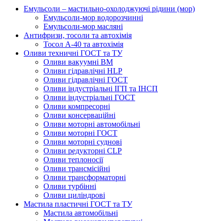
Емульсоли – мастильно-охолоджуючі рідини (мор)
Емульсоли-мор водорозчинні
Емульсоли-мор масляні
Антифризи, тосоли та автохімія
Тосол А-40 та автохімія
Оливи техничні ГОСТ та ТУ
Оливи вакуумні ВМ
Оливи гідравлічні HLP
Оливи гідравлічні ГОСТ
Оливи індустріальні ІГП та ІНСП
Оливи індустріальні ГОСТ
Оливи компресорні
Оливи консерваційні
Оливи моторні автомобільні
Оливи моторні ГОСТ
Оливи моторні суднові
Оливи редукторні CLP
Оливи теплоносії
Оливи трансмісійні
Оливи трансформаторні
Оливи турбінні
Оливи циліндрові
Мастила пластичні ГОСТ та ТУ
Мастила автомобільні