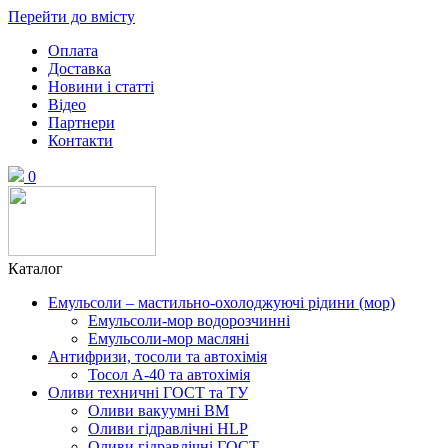
Перейти до вмісту
Оплата
Доставка
Новини і статті
Відео
Партнери
Контакти
0
Каталог
Емульсоли – мастильно-охолоджуючі рідини (мор)
Емульсоли-мор водорозчинні
Емульсоли-мор масляні
Антифризи, тосоли та автохімія
Тосол А-40 та автохімія
Оливи техничні ГОСТ та ТУ
Оливи вакуумні ВМ
Оливи гідравлічні HLP
Оливи гідравлічні ГОСТ