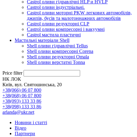
Castrol оливи гідравлічні HLP и HVLP
Castrol оливи індустріальні.
Castrol оливи моторні PKW легкових автомобілів,
джипів, бусів та малотоннажних автомобілів
Castrol оливи редукторні CLP
Castrol оливи компресорні і вакуумні
Castrol мастила пластичні
Мастильні матеріали Shell
Shell оливи гідравлічні Tellus
Shell оливи компресорні Corena
Shell оливи редукторні Omala
Shell оливи верстатні Tonna
Price filter
НК ЛОК
Київ, вул. Святошинська, 20
+38(066) 06 07 800
+38(068) 06 07 800
+38(093) 133 33 86
+38(098) 133 33 86
arlanda@ukr.net
Новини і статті
Відео
Партнери