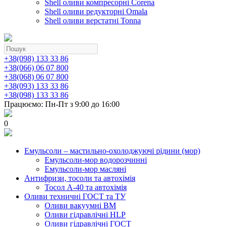
Shell оливи компресорні Corena
Shell оливи редукторні Omala
Shell оливи верстатні Tonna
+38(098) 133 33 86
+38(066) 06 07 800
+38(068) 06 07 800
+38(093) 133 33 86
+38(098) 133 33 86
Працюємо: Пн-Пт з 9:00 до 16:00
0
Емульсоли – мастильно-охолоджуючі рідини (мор)
Емульсоли-мор водорозчинні
Емульсоли-мор масляні
Антифризи, тосоли та автохімія
Тосол А-40 та автохімія
Оливи техничні ГОСТ та ТУ
Оливи вакуумні ВМ
Оливи гідравлічні HLP
Оливи гідравлічні ГОСТ