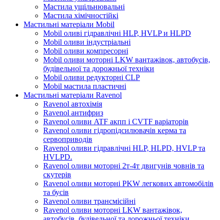
Мастила ущільнювальні
Мастила хімічностійкі
Мастильні матеріали Mobil
Mobil оливі гідравлічні HLP, HVLP и HLPD
Mobil оливи індустріальні
Mobil оливи компресорні
Mobil оливи моторні LKW вантажівок, автобусів,
будівельної та дорожньої техніки
Mobil оливи редукторні CLP
Mobil мастила пластичні
Мастильні матеріали Ravenol
Ravenol автохімія
Ravenol антифриз
Ravenol оливи ATF акпп і CVTF варіаторів
Ravenol оливи гідропідсилювачів керма та
сервоприводів
Ravenol оливи гідравлічні HLP, HLPD, HVLP та
HVLPD.
Ravenol оливи моторні 2т-4т двигунів човнів та
скутерів
Ravenol оливи моторні PKW легкових автомобілів
та бусів
Ravenol оливи трансмісійні
Ravenol оливи моторні LKW вантажівок,
автобусів, будівельної та дорожньої техніки