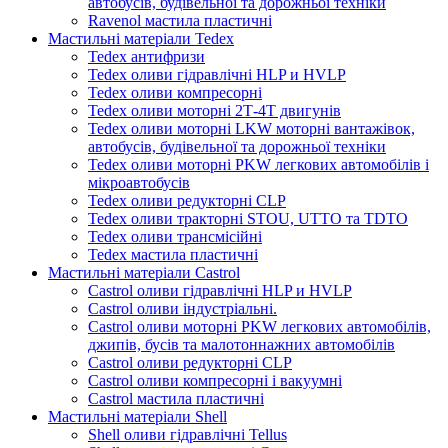
автобусів, будівельної та дорожньої техніки
Ravenol мастила пластичні
Мастильні матеріали Tedex
Tedex антифризи
Tedex оливи гідравлічні HLP и HVLP
Tedex оливи компресорні
Tedex оливи моторні 2Т-4Т двигунів
Tedex оливи моторні LKW моторні вантажівок,
автобусів, будівельної та дорожньої техніки
Tedex оливи моторні PKW легкових автомобілів і
мікроавтобусів
Tedex оливи редукторні CLP
Tedex оливи тракторні STOU, UTTO та TDTO
Tedex оливи трансмісійні
Tedex мастила пластичні
Мастильні матеріали Castrol
Castrol оливи гідравлічні HLP и HVLP
Castrol оливи індустріальні.
Castrol оливи моторні PKW легкових автомобілів,
джипів, бусів та малотоннажних автомобілів
Castrol оливи редукторні CLP
Castrol оливи компресорні і вакуумні
Castrol мастила пластичні
Мастильні матеріали Shell
Shell оливи гідравлічні Tellus