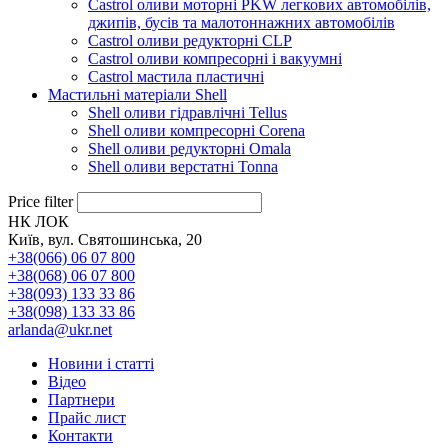
Castrol оливи моторні PKW легкових автомобілів,
джипів, бусів та малотоннажних автомобілів
Castrol оливи редукторні CLP
Castrol оливи компресорні і вакуумні
Castrol мастила пластичні
Мастильні матеріали Shell
Shell оливи гідравлічні Tellus
Shell оливи компресорні Corena
Shell оливи редукторні Omala
Shell оливи верстатні Tonna
Price filter
НК ЛОК
Київ, вул. Святошинська, 20
+38(066) 06 07 800
+38(068) 06 07 800
+38(093) 133 33 86
+38(098) 133 33 86
arlanda@ukr.net
Новини і статті
Відео
Партнери
Прайс лист
Контакти