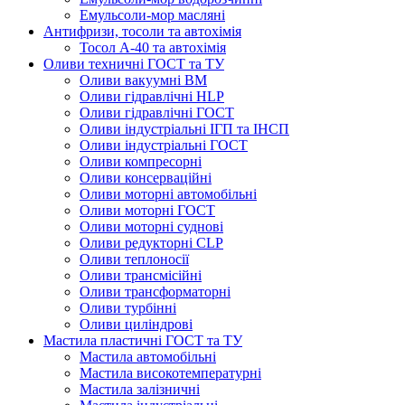
Емульсоли-мор масляні
Антифризи, тосоли та автохімія
Тосол А-40 та автохімія
Оливи техничні ГОСТ та ТУ
Оливи вакуумні ВМ
Оливи гідравлічні HLP
Оливи гідравлічні ГОСТ
Оливи індустріальні ІГП та ІНСП
Оливи індустріальні ГОСТ
Оливи компресорні
Оливи консерваційні
Оливи моторні автомобільні
Оливи моторні ГОСТ
Оливи моторні суднові
Оливи редукторні CLP
Оливи теплоносії
Оливи трансмісійні
Оливи трансформаторні
Оливи турбінні
Оливи циліндрові
Мастила пластичні ГОСТ та ТУ
Мастила автомобільні
Мастила високотемпературні
Мастила залізничні