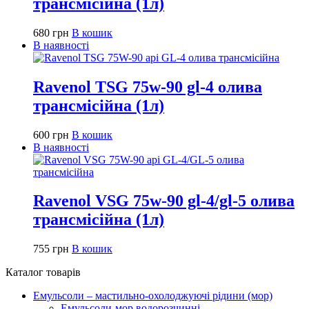
трансмісійна (1л)
680
грн
В кошик
В наявності
Ravenol TSG 75w-90 gl-4 олива
трансмісійна (1л)
600
грн
В кошик
В наявності
Ravenol VSG 75w-90 gl-4/gl-5 олива
трансмісійна (1л)
755
грн
В кошик
Каталог товарів
Емульсоли – мастильно-охолоджуючі рідини (мор)
Емульсоли-мор водорозчинні