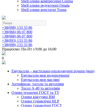
Shell оливи компресорні Corena
Shell оливи редукторні Omala
Shell оливи верстатні Tonna
+38(098) 133 33 86
+38(066) 06 07 800
+38(068) 06 07 800
+38(093) 133 33 86
+38(098) 133 33 86
Працюємо: Пн-Пт з 9:00 до 16:00
0
Емульсоли – мастильно-охолоджуючі рідини (мор)
Емульсоли-мор водорозчинні
Емульсоли-мор масляні
Антифризи, тосоли та автохімія
Тосол А-40 та автохімія
Оливи техничні ГОСТ та ТУ
Оливи вакуумні ВМ
Оливи гідравлічні HLP
Оливи гідравлічні ГОСТ