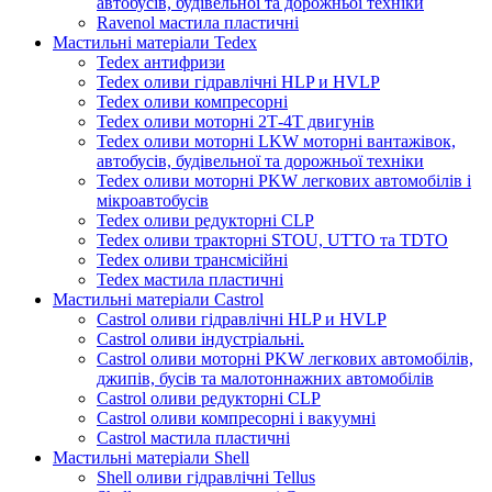
автобусів, будівельної та дорожньої техніки
Ravenol мастила пластичні
Мастильні матеріали Tedex
Tedex антифризи
Tedex оливи гідравлічні HLP и HVLP
Tedex оливи компресорні
Tedex оливи моторні 2Т-4Т двигунів
Tedex оливи моторні LKW моторні вантажівок,
автобусів, будівельної та дорожньої техніки
Tedex оливи моторні PKW легкових автомобілів і
мікроавтобусів
Tedex оливи редукторні CLP
Tedex оливи тракторні STOU, UTTO та TDTO
Tedex оливи трансмісійні
Tedex мастила пластичні
Мастильні матеріали Castrol
Castrol оливи гідравлічні HLP и HVLP
Castrol оливи індустріальні.
Castrol оливи моторні PKW легкових автомобілів,
джипів, бусів та малотоннажних автомобілів
Castrol оливи редукторні CLP
Castrol оливи компресорні і вакуумні
Castrol мастила пластичні
Мастильні матеріали Shell
Shell оливи гідравлічні Tellus