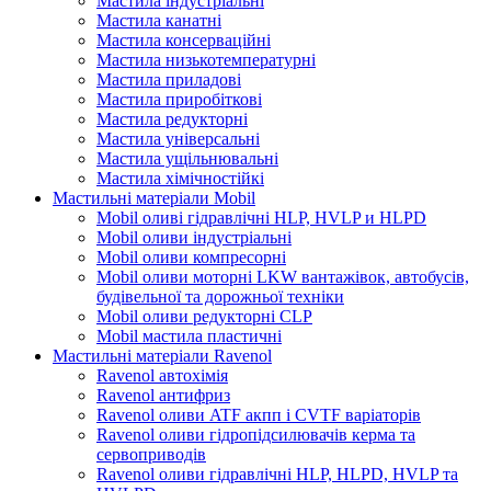
Мастила індустріальні
Мастила канатні
Мастила консерваційні
Мастила низькотемпературні
Мастила приладові
Мастила приробіткові
Мастила редукторні
Мастила універсальні
Мастила ущільнювальні
Мастила хімічностійкі
Мастильні матеріали Mobil
Mobil оливі гідравлічні HLP, HVLP и HLPD
Mobil оливи індустріальні
Mobil оливи компресорні
Mobil оливи моторні LKW вантажівок, автобусів,
будівельної та дорожньої техніки
Mobil оливи редукторні CLP
Mobil мастила пластичні
Мастильні матеріали Ravenol
Ravenol автохімія
Ravenol антифриз
Ravenol оливи ATF акпп і CVTF варіаторів
Ravenol оливи гідропідсилювачів керма та
сервоприводів
Ravenol оливи гідравлічні HLP, HLPD, HVLP та