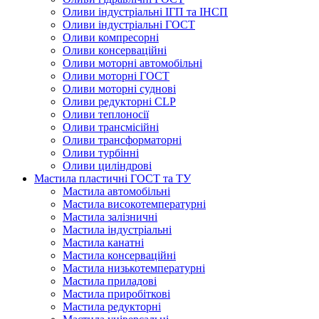
Оливи індустріальні ІГП та ІНСП
Оливи індустріальні ГОСТ
Оливи компресорні
Оливи консерваційні
Оливи моторні автомобільні
Оливи моторні ГОСТ
Оливи моторні суднові
Оливи редукторні CLP
Оливи теплоносії
Оливи трансмісійні
Оливи трансформаторні
Оливи турбінні
Оливи циліндрові
Мастила пластичні ГОСТ та ТУ
Мастила автомобільні
Мастила високотемпературні
Мастила залізничні
Мастила індустріальні
Мастила канатні
Мастила консерваційні
Мастила низькотемпературні
Мастила приладові
Мастила приробіткові
Мастила редукторні