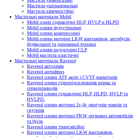
Мастила універсальні
Мастила ущільнювальні
Мастила хімічностійкі
Мастильні матеріали Mobil
Mobil оливі гідравлічні HLP, HVLP и HLPD
Mobil оливи індустріальні
Mobil оливи компресорні
Mobil оливи моторні LKW вантажівок, автобусів,
будівельної та дорожньої техніки
Mobil оливи редукторні CLP
Mobil мастила пластичні
Мастильні матеріали Ravenol
Ravenol автохімія
Ravenol антифриз
Ravenol оливи ATF акпп і CVTF варіаторів
Ravenol оливи гідропідсилювачів керма та
сервоприводів
Ravenol оливи гідравлічні HLP, HLPD, HVLP та
HVLPD.
Ravenol оливи моторні 2т-4т двигунів човнів та
скутерів
Ravenol оливи моторні PKW легкових автомобілів
та бусів
Ravenol оливи трансмісійні
Ravenol оливи моторні LKW вантажівок,