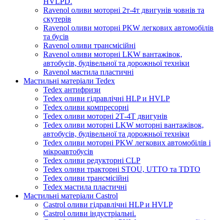
HVLPD.
Ravenol оливи моторні 2т-4т двигунів човнів та
скутерів
Ravenol оливи моторні PKW легкових автомобілів
та бусів
Ravenol оливи трансмісійні
Ravenol оливи моторні LKW вантажівок,
автобусів, будівельної та дорожньої техніки
Ravenol мастила пластичні
Мастильні матеріали Tedex
Tedex антифризи
Tedex оливи гідравлічні HLP и HVLP
Tedex оливи компресорні
Tedex оливи моторні 2Т-4Т двигунів
Tedex оливи моторні LKW моторні вантажівок,
автобусів, будівельної та дорожньої техніки
Tedex оливи моторні PKW легкових автомобілів і
мікроавтобусів
Tedex оливи редукторні CLP
Tedex оливи тракторні STOU, UTTO та TDTO
Tedex оливи трансмісійні
Tedex мастила пластичні
Мастильні матеріали Castrol
Castrol оливи гідравлічні HLP и HVLP
Castrol оливи індустріальні.