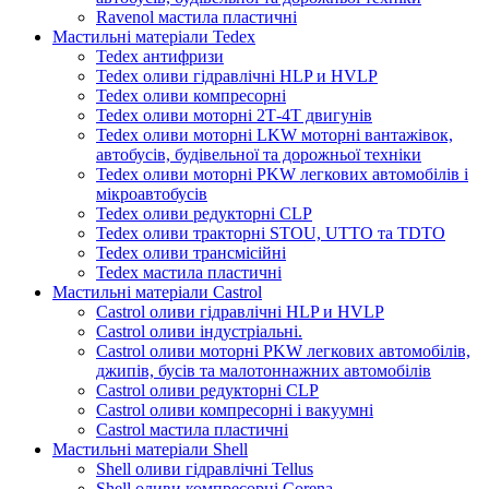
Ravenol мастила пластичні
Мастильні матеріали Tedex
Tedex антифризи
Tedex оливи гідравлічні HLP и HVLP
Tedex оливи компресорні
Tedex оливи моторні 2Т-4Т двигунів
Tedex оливи моторні LKW моторні вантажівок,
автобусів, будівельної та дорожньої техніки
Tedex оливи моторні PKW легкових автомобілів і
мікроавтобусів
Tedex оливи редукторні CLP
Tedex оливи тракторні STOU, UTTO та TDTO
Tedex оливи трансмісійні
Tedex мастила пластичні
Мастильні матеріали Castrol
Castrol оливи гідравлічні HLP и HVLP
Castrol оливи індустріальні.
Castrol оливи моторні PKW легкових автомобілів,
джипів, бусів та малотоннажних автомобілів
Castrol оливи редукторні CLP
Castrol оливи компресорні і вакуумні
Castrol мастила пластичні
Мастильні матеріали Shell
Shell оливи гідравлічні Tellus
Shell оливи компресорні Corena