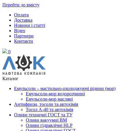
Перейти до вмісту
Оплата
Доставка
Новини і статті
Відео
Партнери
Контакти
0
Каталог
Емульсоли – мастильно-охолоджуючі рідини (мор)
Емульсоли-мор водорозчинні
Емульсоли-мор масляні
Антифризи, тосоли та автохімія
Тосол А-40 та автохімія
Оливи техничні ГОСТ та ТУ
Оливи вакуумні ВМ
Оливи гідравлічні HLP
Оливи гідравлічні ГОСТ