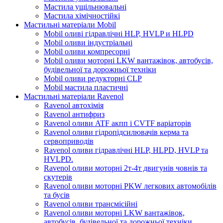
Мастила ущільнювальні
Мастила хімічностійкі
Мастильні матеріали Mobil
Mobil оливі гідравлічні HLP, HVLP и HLPD
Mobil оливи індустріальні
Mobil оливи компресорні
Mobil оливи моторні LKW вантажівок, автобусів,
будівельної та дорожньої техніки
Mobil оливи редукторні CLP
Mobil мастила пластичні
Мастильні матеріали Ravenol
Ravenol автохімія
Ravenol антифриз
Ravenol оливи ATF акпп і CVTF варіаторів
Ravenol оливи гідропідсилювачів керма та
сервоприводів
Ravenol оливи гідравлічні HLP, HLPD, HVLP та
HVLPD.
Ravenol оливи моторні 2т-4т двигунів човнів та
скутерів
Ravenol оливи моторні PKW легкових автомобілів
та бусів
Ravenol оливи трансмісійні
Ravenol оливи моторні LKW вантажівок,
автобусів, будівельної та дорожньої техніки