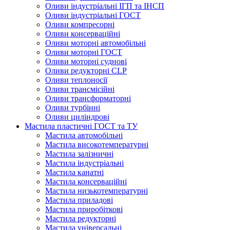
Оливи індустріальні ІГП та ІНСП
Оливи індустріальні ГОСТ
Оливи компресорні
Оливи консерваційні
Оливи моторні автомобільні
Оливи моторні ГОСТ
Оливи моторні суднові
Оливи редукторні CLP
Оливи теплоносії
Оливи трансмісійні
Оливи трансформаторні
Оливи турбінні
Оливи циліндрові
Мастила пластичні ГОСТ та ТУ
Мастила автомобільні
Мастила високотемпературні
Мастила залізничні
Мастила індустріальні
Мастила канатні
Мастила консерваційні
Мастила низькотемпературні
Мастила приладові
Мастила приробіткові
Мастила редукторні
Мастила універсальні