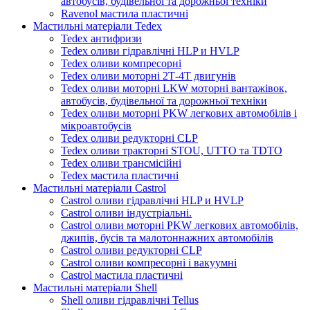
автобусів, будівельної та дорожньої техніки
Ravenol мастила пластичні
Мастильні матеріали Tedex
Tedex антифризи
Tedex оливи гідравлічні HLP и HVLP
Tedex оливи компресорні
Tedex оливи моторні 2Т-4Т двигунів
Tedex оливи моторні LKW моторні вантажівок,
автобусів, будівельної та дорожньої техніки
Tedex оливи моторні PKW легкових автомобілів і
мікроавтобусів
Tedex оливи редукторні CLP
Tedex оливи тракторні STOU, UTTO та TDTO
Tedex оливи трансмісійні
Tedex мастила пластичні
Мастильні матеріали Castrol
Castrol оливи гідравлічні HLP и HVLP
Castrol оливи індустріальні.
Castrol оливи моторні PKW легкових автомобілів,
джипів, бусів та малотоннажних автомобілів
Castrol оливи редукторні CLP
Castrol оливи компресорні і вакуумні
Castrol мастила пластичні
Мастильні матеріали Shell
Shell оливи гідравлічні Tellus