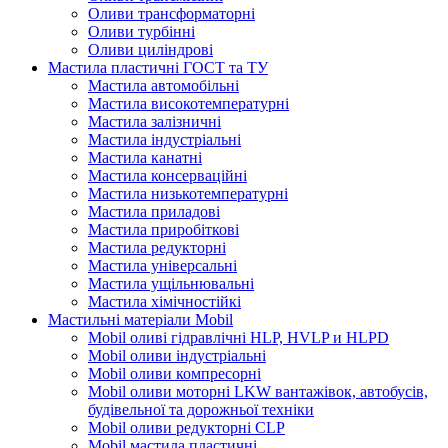
Оливи трансформаторні
Оливи турбінні
Оливи циліндрові
Мастила пластичні ГОСТ та ТУ
Мастила автомобільні
Мастила високотемпературні
Мастила залізничні
Мастила індустріальні
Мастила канатні
Мастила консерваційні
Мастила низькотемпературні
Мастила приладові
Мастила приробіткові
Мастила редукторні
Мастила універсальні
Мастила ущільнювальні
Мастила хімічностійкі
Мастильні матеріали Mobil
Mobil оливі гідравлічні HLP, HVLP и HLPD
Mobil оливи індустріальні
Mobil оливи компресорні
Mobil оливи моторні LKW вантажівок, автобусів,
будівельної та дорожньої техніки
Mobil оливи редукторні CLP
Mobil мастила пластичні