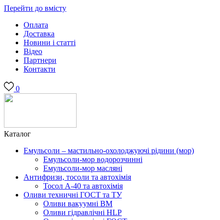
Перейти до вмісту
Оплата
Доставка
Новини і статті
Відео
Партнери
Контакти
0
Каталог
Емульсоли – мастильно-охолоджуючі рідини (мор)
Емульсоли-мор водорозчинні
Емульсоли-мор масляні
Антифризи, тосоли та автохімія
Тосол А-40 та автохімія
Оливи техничні ГОСТ та ТУ
Оливи вакуумні ВМ
Оливи гідравлічні HLP