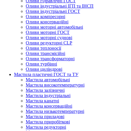
Оливи гідравлічні ГОСТ
Оливи індустріальні ІГП та ІНСП
Оливи індустріальні ГОСТ
Оливи компресорні
Оливи консерваційні
Оливи моторні автомобільні
Оливи моторні ГОСТ
Оливи моторні суднові
Оливи редукторні CLP
Оливи теплоносії
Оливи трансмісійні
Оливи трансформаторні
Оливи турбінні
Оливи циліндрові
Мастила пластичні ГОСТ та ТУ
Мастила автомобільні
Мастила високотемпературні
Мастила залізничні
Мастила індустріальні
Мастила канатні
Мастила консерваційні
Мастила низькотемпературні
Мастила приладові
Мастила приробіткові
Мастила редукторні