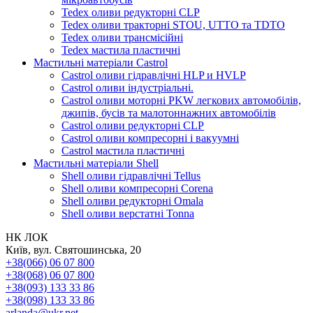
Tedex оливи редукторні CLP
Tedex оливи тракторні STOU, UTTO та TDTO
Tedex оливи трансмісійні
Tedex мастила пластичні
Мастильні матеріали Castrol
Castrol оливи гідравлічні HLP и HVLP
Castrol оливи індустріальні.
Castrol оливи моторні PKW легкових автомобілів,
джипів, бусів та малотоннажних автомобілів
Castrol оливи редукторні CLP
Castrol оливи компресорні і вакуумні
Castrol мастила пластичні
Мастильні матеріали Shell
Shell оливи гідравлічні Tellus
Shell оливи компресорні Corena
Shell оливи редукторні Omala
Shell оливи верстатні Tonna
НК ЛОК
Київ, вул. Святошинська, 20
+38(066) 06 07 800
+38(068) 06 07 800
+38(093) 133 33 86
+38(098) 133 33 86
arlanda@ukr.net