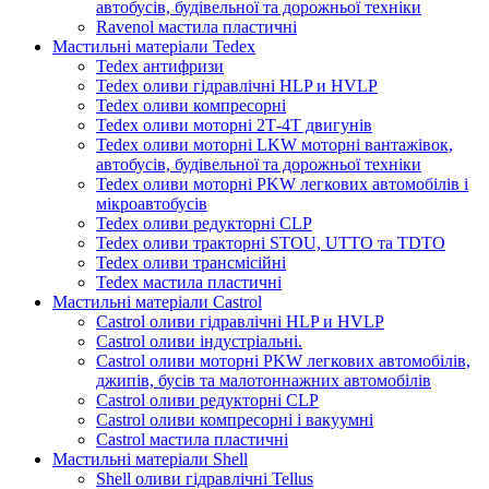
автобусів, будівельної та дорожньої техніки
Ravenol мастила пластичні
Мастильні матеріали Tedex
Tedex антифризи
Tedex оливи гідравлічні HLP и HVLP
Tedex оливи компресорні
Tedex оливи моторні 2Т-4Т двигунів
Tedex оливи моторні LKW моторні вантажівок,
автобусів, будівельної та дорожньої техніки
Tedex оливи моторні PKW легкових автомобілів і
мікроавтобусів
Tedex оливи редукторні CLP
Tedex оливи тракторні STOU, UTTO та TDTO
Tedex оливи трансмісійні
Tedex мастила пластичні
Мастильні матеріали Castrol
Castrol оливи гідравлічні HLP и HVLP
Castrol оливи індустріальні.
Castrol оливи моторні PKW легкових автомобілів,
джипів, бусів та малотоннажних автомобілів
Castrol оливи редукторні CLP
Castrol оливи компресорні і вакуумні
Castrol мастила пластичні
Мастильні матеріали Shell
Shell оливи гідравлічні Tellus