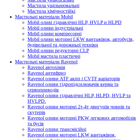
Мастила ущільнювальні
Мастила хімічностійкі
Мастильні матеріали Mobil
Mobil оливі гідравлічні HLP, HVLP и HLPD
Mobil оливи індустріальні
Mobil оливи компресорні
Mobil оливи моторні LKW вантажівок, автобусів,
будівельної та дорожньої техніки
Mobil оливи редукторні CLP
Mobil мастила пластичні
Мастильні матеріали Ravenol
Ravenol автохімія
Ravenol антифриз
Ravenol оливи ATF акпп і CVTF варіаторів
Ravenol оливи гідропідсилювачів керма та
сервоприводів
Ravenol оливи гідравлічні HLP, HLPD, HVLP та
HVLPD.
Ravenol оливи моторні 2т-4т двигунів човнів та
скутерів
Ravenol оливи моторні PKW легкових автомобілів
та бусів
Ravenol оливи трансмісійні
Ravenol оливи моторні LKW вантажівок,