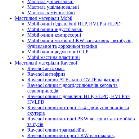
Мастила універсальні
Мастила ущільнювальні
Мастила хімічностійкі
Мастильні матеріали Mobil
Mobil оливі гідравлічні HLP, HVLP и HLPD
Mobil оливи індустріальні
Mobil оливи компресорні
Mobil оливи моторні LKW вантажівок, автобусів,
будівельної та дорожньої техніки
Mobil оливи редукторні CLP
Mobil мастила пластичні
Мастильні матеріали Ravenol
Ravenol автохімія
Ravenol антифриз
Ravenol оливи ATF акпп і CVTF варіаторів
Ravenol оливи гідропідсилювачів керма та
сервоприводів
Ravenol оливи гідравлічні HLP, HLPD, HVLP та
HVLPD.
Ravenol оливи моторні 2т-4т двигунів човнів та
скутерів
Ravenol оливи моторні PKW легкових автомобілів
та бусів
Ravenol оливи трансмісійні
Ravenol оливи моторні LKW вантажівок,