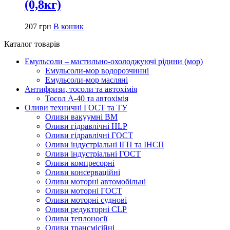
(0,8кг)
207
грн
В кошик
Каталог товарів
Емульсоли – мастильно-охолоджуючі рідини (мор)
Емульсоли-мор водорозчинні
Емульсоли-мор масляні
Антифризи, тосоли та автохімія
Тосол А-40 та автохімія
Оливи техничні ГОСТ та ТУ
Оливи вакуумні ВМ
Оливи гідравлічні HLP
Оливи гідравлічні ГОСТ
Оливи індустріальні ІГП та ІНСП
Оливи індустріальні ГОСТ
Оливи компресорні
Оливи консерваційні
Оливи моторні автомобільні
Оливи моторні ГОСТ
Оливи моторні суднові
Оливи редукторні CLP
Оливи теплоносії
Оливи трансмісійні