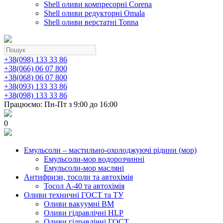
Shell оливи компресорні Corena
Shell оливи редукторні Omala
Shell оливи верстатні Tonna
+38(098) 133 33 86
+38(066) 06 07 800
+38(068) 06 07 800
+38(093) 133 33 86
+38(098) 133 33 86
Працюємо: Пн-Пт з 9:00 до 16:00
0
Емульсоли – мастильно-охолоджуючі рідини (мор)
Емульсоли-мор водорозчинні
Емульсоли-мор масляні
Антифризи, тосоли та автохімія
Тосол А-40 та автохімія
Оливи техничні ГОСТ та ТУ
Оливи вакуумні ВМ
Оливи гідравлічні HLP
Оливи гідравлічні ГОСТ