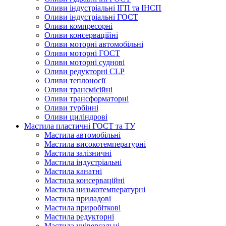
Оливи індустріальні ІГП та ІНСП
Оливи індустріальні ГОСТ
Оливи компресорні
Оливи консерваційні
Оливи моторні автомобільні
Оливи моторні ГОСТ
Оливи моторні суднові
Оливи редукторні CLP
Оливи теплоносії
Оливи трансмісійні
Оливи трансформаторні
Оливи турбінні
Оливи циліндрові
Мастила пластичні ГОСТ та ТУ
Мастила автомобільні
Мастила високотемпературні
Мастила залізничні
Мастила індустріальні
Мастила канатні
Мастила консерваційні
Мастила низькотемпературні
Мастила приладові
Мастила приробіткові
Мастила редукторні
Мастила універсальні