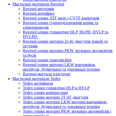
Мастильні матеріали Ravenol
Ravenol автохімія
Ravenol антифриз
Ravenol оливи ATF акпп і CVTF варіаторів
Ravenol оливи гідропідсилювачів керма та
сервоприводів
Ravenol оливи гідравлічні HLP, HLPD, HVLP та
HVLPD.
Ravenol оливи моторні 2т-4т двигунів човнів та
скутерів
Ravenol оливи моторні PKW легкових автомобілів
та бусів
Ravenol оливи трансмісійні
Ravenol оливи моторні LKW вантажівок,
автобусів, будівельної та дорожньої техніки
Ravenol мастила пластичні
Мастильні матеріали Tedex
Tedex антифризи
Tedex оливи гідравлічні HLP и HVLP
Tedex оливи компресорні
Tedex оливи моторні 2Т-4Т двигунів
Tedex оливи моторні LKW моторні вантажівок,
автобусів, будівельної та дорожньої техніки
Tedex оливи моторні PKW легкових автомобілів і
мікроавтобусів