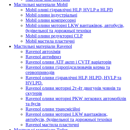
Мастильні матеріали Mobil
Mobil оливі гідравлічні HLP, HVLP и HLPD
Mobil оливи індустріальні
Mobil оливи компресорні
Mobil оливи моторні LKW вантажівок, автобусів,
будівельної та дорожньої техніки
Mobil оливи редукторні CLP
Mobil мастила пластичні
Мастильні матеріали Ravenol
Ravenol автохімія
Ravenol антифриз
Ravenol оливи ATF акпп і CVTF варіаторів
Ravenol оливи гідропідсилювачів керма та
сервоприводів
Ravenol оливи гідравлічні HLP, HLPD, HVLP та
HVLPD.
Ravenol оливи моторні 2т-4т двигунів човнів та
скутерів
Ravenol оливи моторні PKW легкових автомобілів
та бусів
Ravenol оливи трансмісійні
Ravenol оливи моторні LKW вантажівок,
автобусів, будівельної та дорожньої техніки
Ravenol мастила пластичні
Мастильні матеріали Tedex