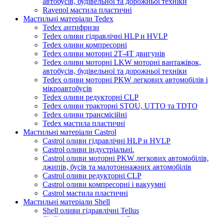
автобусів, будівельної та дорожньої техніки
Ravenol мастила пластичні
Мастильні матеріали Tedex
Tedex антифризи
Tedex оливи гідравлічні HLP и HVLP
Tedex оливи компресорні
Tedex оливи моторні 2Т-4Т двигунів
Tedex оливи моторні LKW моторні вантажівок,
автобусів, будівельної та дорожньої техніки
Tedex оливи моторні PKW легкових автомобілів і
мікроавтобусів
Tedex оливи редукторні CLP
Tedex оливи тракторні STOU, UTTO та TDTO
Tedex оливи трансмісійні
Tedex мастила пластичні
Мастильні матеріали Castrol
Castrol оливи гідравлічні HLP и HVLP
Castrol оливи індустріальні.
Castrol оливи моторні PKW легкових автомобілів,
джипів, бусів та малотоннажних автомобілів
Castrol оливи редукторні CLP
Castrol оливи компресорні і вакуумні
Castrol мастила пластичні
Мастильні матеріали Shell
Shell оливи гідравлічні Tellus