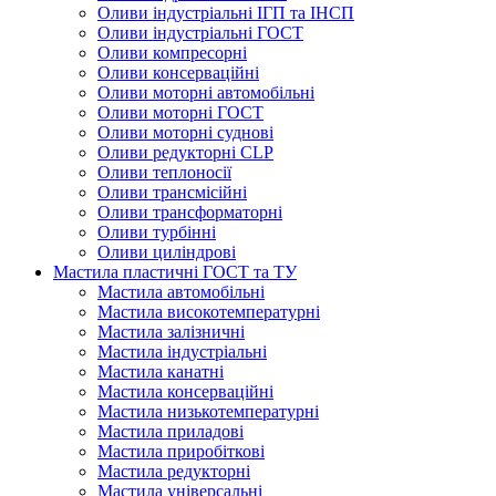
Оливи індустріальні ІГП та ІНСП
Оливи індустріальні ГОСТ
Оливи компресорні
Оливи консерваційні
Оливи моторні автомобільні
Оливи моторні ГОСТ
Оливи моторні суднові
Оливи редукторні CLP
Оливи теплоносії
Оливи трансмісійні
Оливи трансформаторні
Оливи турбінні
Оливи циліндрові
Мастила пластичні ГОСТ та ТУ
Мастила автомобільні
Мастила високотемпературні
Мастила залізничні
Мастила індустріальні
Мастила канатні
Мастила консерваційні
Мастила низькотемпературні
Мастила приладові
Мастила приробіткові
Мастила редукторні
Мастила універсальні