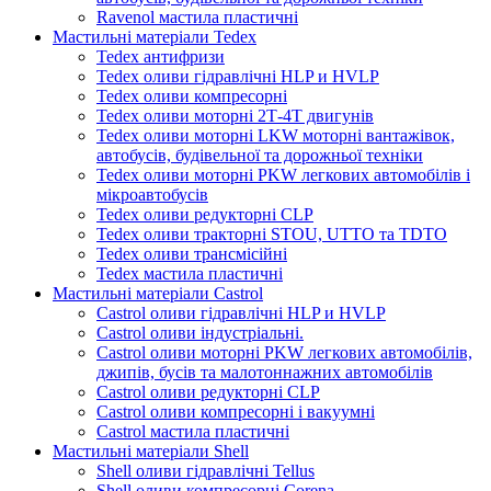
Ravenol мастила пластичні
Мастильні матеріали Tedex
Tedex антифризи
Tedex оливи гідравлічні HLP и HVLP
Tedex оливи компресорні
Tedex оливи моторні 2Т-4Т двигунів
Tedex оливи моторні LKW моторні вантажівок,
автобусів, будівельної та дорожньої техніки
Tedex оливи моторні PKW легкових автомобілів і
мікроавтобусів
Tedex оливи редукторні CLP
Tedex оливи тракторні STOU, UTTO та TDTO
Tedex оливи трансмісійні
Tedex мастила пластичні
Мастильні матеріали Castrol
Castrol оливи гідравлічні HLP и HVLP
Castrol оливи індустріальні.
Castrol оливи моторні PKW легкових автомобілів,
джипів, бусів та малотоннажних автомобілів
Castrol оливи редукторні CLP
Castrol оливи компресорні і вакуумні
Castrol мастила пластичні
Мастильні матеріали Shell
Shell оливи гідравлічні Tellus
Shell оливи компресорні Corena