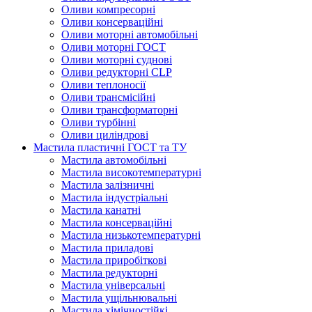
Оливи компресорні
Оливи консерваційні
Оливи моторні автомобільні
Оливи моторні ГОСТ
Оливи моторні суднові
Оливи редукторні CLP
Оливи теплоносії
Оливи трансмісійні
Оливи трансформаторні
Оливи турбінні
Оливи циліндрові
Мастила пластичні ГОСТ та ТУ
Мастила автомобільні
Мастила високотемпературні
Мастила залізничні
Мастила індустріальні
Мастила канатні
Мастила консерваційні
Мастила низькотемпературні
Мастила приладові
Мастила приробіткові
Мастила редукторні
Мастила універсальні
Мастила ущільнювальні
Мастила хімічностійкі