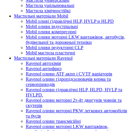
Мастила універсальні
Мастила ущільнювальні
Мастила хімічностійкі
Мастильні матеріали Mobil
Mobil оливі гідравлічні HLP, HVLP и HLPD
Mobil оливи індустріальні
Mobil оливи компресорні
Mobil оливи моторні LKW вантажівок, автобусів,
будівельної та дорожньої техніки
Mobil оливи редукторні CLP
Mobil мастила пластичні
Мастильні матеріали Ravenol
Ravenol автохімія
Ravenol антифриз
Ravenol оливи ATF акпп і CVTF варіаторів
Ravenol оливи гідропідсилювачів керма та
сервоприводів
Ravenol оливи гідравлічні HLP, HLPD, HVLP та
HVLPD.
Ravenol оливи моторні 2т-4т двигунів човнів та
скутерів
Ravenol оливи моторні PKW легкових автомобілів
та бусів
Ravenol оливи трансмісійні
Ravenol оливи моторні LKW вантажівок,