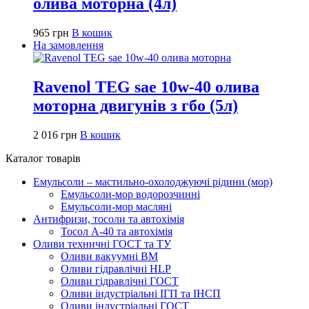
олива моторна (4л)
965
грн
В кошик
На замовлення
Ravenol TEG sae 10w-40 олива
моторна двигунів з гбо (5л)
2 016
грн
В кошик
Каталог товарів
Емульсоли – мастильно-охолоджуючі рідини (мор)
Емульсоли-мор водорозчинні
Емульсоли-мор масляні
Антифризи, тосоли та автохімія
Тосол А-40 та автохімія
Оливи техничні ГОСТ та ТУ
Оливи вакуумні ВМ
Оливи гідравлічні HLP
Оливи гідравлічні ГОСТ
Оливи індустріальні ІГП та ІНСП
Оливи індустріальні ГОСТ