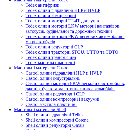
Tedex антифризи
Tedex оливи гідравлічні HLP и HVLP
Tedex оливи компресорні
Tedex оливи моторні 2Т-4Т двигунів
Tedex оливи моторні LKW моторні вантажівок,
автобусів, будівельної та дорожньої техніки
Tedex оливи моторні PKW легкових автомобілів і
мікроавтобусів
Tedex оливи редукторні CLP
Tedex оливи тракторні STOU, UTTO та TDTO
Tedex оливи трансмісійні
Tedex мастила пластичні
Мастильні матеріали Castrol
Castrol оливи гідравлічні HLP и HVLP
Castrol оливи індустріальні.
Castrol оливи моторні PKW легкових автомобілів,
джипів, бусів та малотоннажних автомобілів
Castrol оливи редукторні CLP
Castrol оливи компресорні і вакуумні
Castrol мастила пластичні
Мастильні матеріали Shell
Shell оливи гідравлічні Tellus
Shell оливи компресорні Corena
Shell оливи редукторні Omala