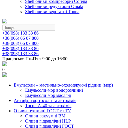
Shell оливи компресорні Corena
Shell оливи редукторні Omala
Shell оливи верстатні Tonna
+38(098) 133 33 86
+38(066) 06 07 800
+38(068) 06 07 800
+38(093) 133 33 86
+38(098) 133 33 86
Працюємо: Пн-Пт з 9:00 до 16:00
0
Емульсоли – мастильно-охолоджуючі рідини (мор)
Емульсоли-мор водорозчинні
Емульсоли-мор масляні
Антифризи, тосоли та автохімія
Тосол А-40 та автохімія
Оливи техничні ГОСТ та ТУ
Оливи вакуумні ВМ
Оливи гідравлічні HLP
Оливи гідравлічні ГОСТ