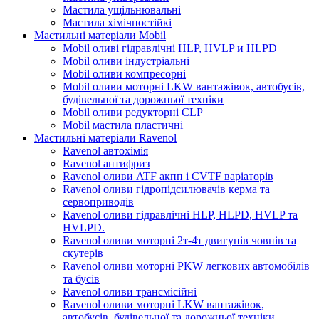
Мастила ущільнювальні
Мастила хімічностійкі
Мастильні матеріали Mobil
Mobil оливі гідравлічні HLP, HVLP и HLPD
Mobil оливи індустріальні
Mobil оливи компресорні
Mobil оливи моторні LKW вантажівок, автобусів,
будівельної та дорожньої техніки
Mobil оливи редукторні CLP
Mobil мастила пластичні
Мастильні матеріали Ravenol
Ravenol автохімія
Ravenol антифриз
Ravenol оливи ATF акпп і CVTF варіаторів
Ravenol оливи гідропідсилювачів керма та
сервоприводів
Ravenol оливи гідравлічні HLP, HLPD, HVLP та
HVLPD.
Ravenol оливи моторні 2т-4т двигунів човнів та
скутерів
Ravenol оливи моторні PKW легкових автомобілів
та бусів
Ravenol оливи трансмісійні
Ravenol оливи моторні LKW вантажівок,
автобусів, будівельної та дорожньої техніки