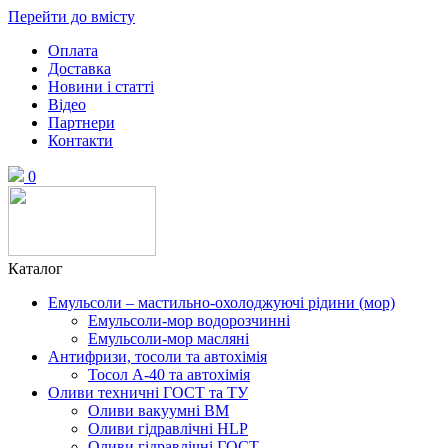
Перейти до вмісту
Оплата
Доставка
Новини і статті
Відео
Партнери
Контакти
0
Каталог
Емульсоли – мастильно-охолоджуючі рідини (мор)
Емульсоли-мор водорозчинні
Емульсоли-мор масляні
Антифризи, тосоли та автохімія
Тосол А-40 та автохімія
Оливи техничні ГОСТ та ТУ
Оливи вакуумні ВМ
Оливи гідравлічні HLP
Оливи гідравлічні ГОСТ