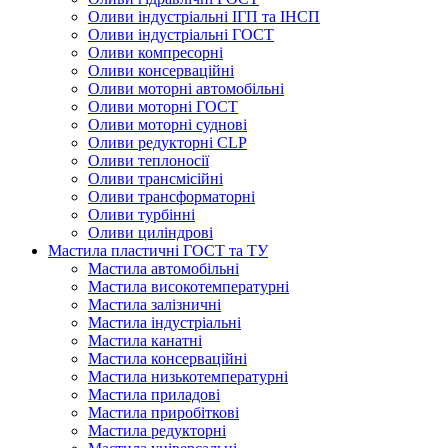
Оливи індустріальні ІГП та ІНСП
Оливи індустріальні ГОСТ
Оливи компресорні
Оливи консерваційні
Оливи моторні автомобільні
Оливи моторні ГОСТ
Оливи моторні суднові
Оливи редукторні CLP
Оливи теплоносії
Оливи трансмісійні
Оливи трансформаторні
Оливи турбінні
Оливи циліндрові
Мастила пластичні ГОСТ та ТУ
Мастила автомобільні
Мастила високотемпературні
Мастила залізничні
Мастила індустріальні
Мастила канатні
Мастила консерваційні
Мастила низькотемпературні
Мастила приладові
Мастила приробіткові
Мастила редукторні