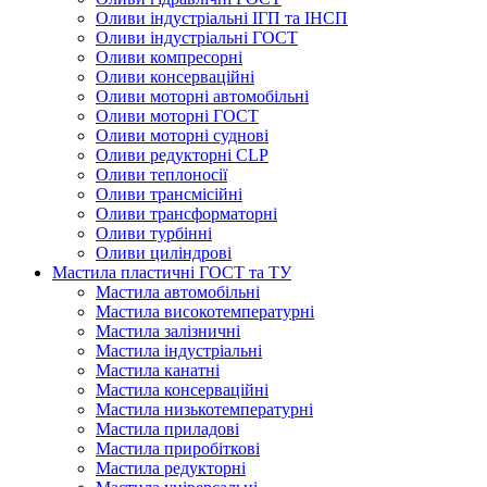
Оливи індустріальні ІГП та ІНСП
Оливи індустріальні ГОСТ
Оливи компресорні
Оливи консерваційні
Оливи моторні автомобільні
Оливи моторні ГОСТ
Оливи моторні суднові
Оливи редукторні CLP
Оливи теплоносії
Оливи трансмісійні
Оливи трансформаторні
Оливи турбінні
Оливи циліндрові
Мастила пластичні ГОСТ та ТУ
Мастила автомобільні
Мастила високотемпературні
Мастила залізничні
Мастила індустріальні
Мастила канатні
Мастила консерваційні
Мастила низькотемпературні
Мастила приладові
Мастила приробіткові
Мастила редукторні