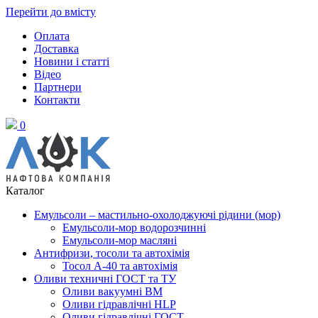
Перейти до вмісту
Оплата
Доставка
Новини і статті
Відео
Партнери
Контакти
0
Каталог
Емульсоли – мастильно-охолоджуючі рідини (мор)
Емульсоли-мор водорозчинні
Емульсоли-мор масляні
Антифризи, тосоли та автохімія
Тосол А-40 та автохімія
Оливи техничні ГОСТ та ТУ
Оливи вакуумні ВМ
Оливи гідравлічні HLP
Оливи гідравлічні ГОСТ