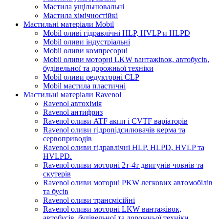
Мастила ущільнювальні
Мастила хімічностійкі
Мастильні матеріали Mobil
Mobil оливі гідравлічні HLP, HVLP и HLPD
Mobil оливи індустріальні
Mobil оливи компресорні
Mobil оливи моторні LKW вантажівок, автобусів,
будівельної та дорожньої техніки
Mobil оливи редукторні CLP
Mobil мастила пластичні
Мастильні матеріали Ravenol
Ravenol автохімія
Ravenol антифриз
Ravenol оливи ATF акпп і CVTF варіаторів
Ravenol оливи гідропідсилювачів керма та
сервоприводів
Ravenol оливи гідравлічні HLP, HLPD, HVLP та
HVLPD.
Ravenol оливи моторні 2т-4т двигунів човнів та
скутерів
Ravenol оливи моторні PKW легкових автомобілів
та бусів
Ravenol оливи трансмісійні
Ravenol оливи моторні LKW вантажівок,
автобусів, будівельної та дорожньої техніки