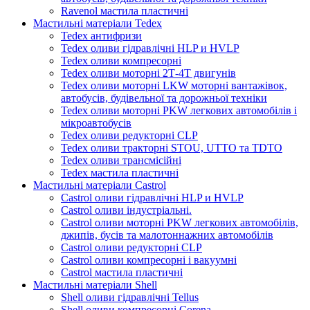
Ravenol мастила пластичні
Мастильні матеріали Tedex
Tedex антифризи
Tedex оливи гідравлічні HLP и HVLP
Tedex оливи компресорні
Tedex оливи моторні 2Т-4Т двигунів
Tedex оливи моторні LKW моторні вантажівок,
автобусів, будівельної та дорожньої техніки
Tedex оливи моторні PKW легкових автомобілів і
мікроавтобусів
Tedex оливи редукторні CLP
Tedex оливи тракторні STOU, UTTO та TDTO
Tedex оливи трансмісійні
Tedex мастила пластичні
Мастильні матеріали Castrol
Castrol оливи гідравлічні HLP и HVLP
Castrol оливи індустріальні.
Castrol оливи моторні PKW легкових автомобілів,
джипів, бусів та малотоннажних автомобілів
Castrol оливи редукторні CLP
Castrol оливи компресорні і вакуумні
Castrol мастила пластичні
Мастильні матеріали Shell
Shell оливи гідравлічні Tellus
Shell оливи компресорні Corena