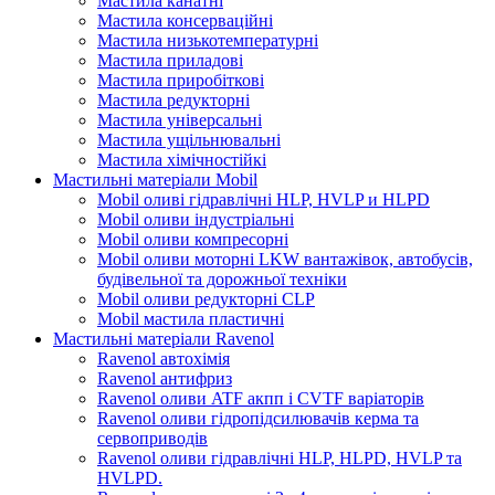
Мастила канатні
Мастила консерваційні
Мастила низькотемпературні
Мастила приладові
Мастила приробіткові
Мастила редукторні
Мастила універсальні
Мастила ущільнювальні
Мастила хімічностійкі
Мастильні матеріали Mobil
Mobil оливі гідравлічні HLP, HVLP и HLPD
Mobil оливи індустріальні
Mobil оливи компресорні
Mobil оливи моторні LKW вантажівок, автобусів,
будівельної та дорожньої техніки
Mobil оливи редукторні CLP
Mobil мастила пластичні
Мастильні матеріали Ravenol
Ravenol автохімія
Ravenol антифриз
Ravenol оливи ATF акпп і CVTF варіаторів
Ravenol оливи гідропідсилювачів керма та
сервоприводів
Ravenol оливи гідравлічні HLP, HLPD, HVLP та
HVLPD.