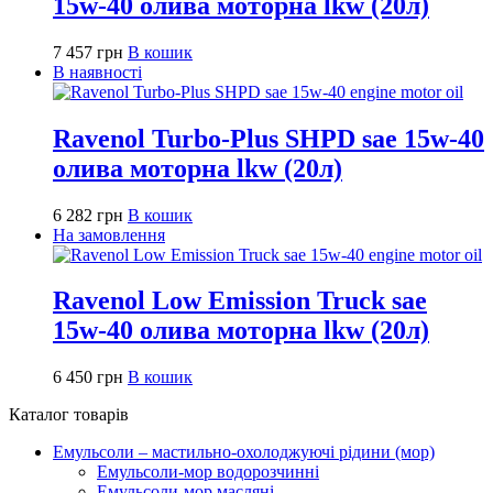
15w-40 олива моторна lkw (20л)
7 457
грн
В кошик
В наявності
Ravenol Turbo-Plus SHPD sae 15w-40
олива моторна lkw (20л)
6 282
грн
В кошик
На замовлення
Ravenol Low Emission Truck sae
15w-40 олива моторна lkw (20л)
6 450
грн
В кошик
Каталог товарів
Емульсоли – мастильно-охолоджуючі рідини (мор)
Емульсоли-мор водорозчинні
Емульсоли-мор масляні