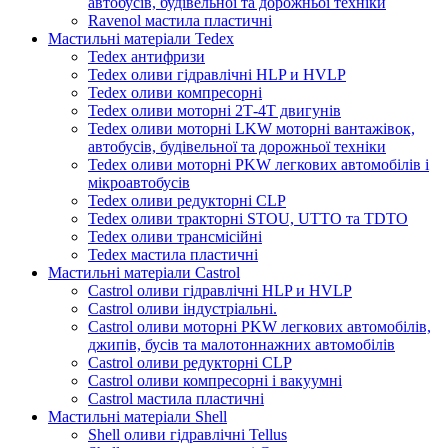
автобусів, будівельної та дорожньої техніки
Ravenol мастила пластичні
Мастильні матеріали Tedex
Tedex антифризи
Tedex оливи гідравлічні HLP и HVLP
Tedex оливи компресорні
Tedex оливи моторні 2Т-4Т двигунів
Tedex оливи моторні LKW моторні вантажівок,
автобусів, будівельної та дорожньої техніки
Tedex оливи моторні PKW легкових автомобілів і
мікроавтобусів
Tedex оливи редукторні CLP
Tedex оливи тракторні STOU, UTTO та TDTO
Tedex оливи трансмісійні
Tedex мастила пластичні
Мастильні матеріали Castrol
Castrol оливи гідравлічні HLP и HVLP
Castrol оливи індустріальні.
Castrol оливи моторні PKW легкових автомобілів,
джипів, бусів та малотоннажних автомобілів
Castrol оливи редукторні CLP
Castrol оливи компресорні і вакуумні
Castrol мастила пластичні
Мастильні матеріали Shell
Shell оливи гідравлічні Tellus