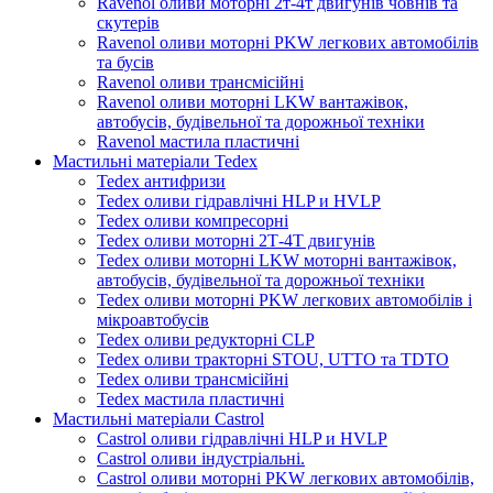
Ravenol оливи моторні 2т-4т двигунів човнів та
скутерів
Ravenol оливи моторні PKW легкових автомобілів
та бусів
Ravenol оливи трансмісійні
Ravenol оливи моторні LKW вантажівок,
автобусів, будівельної та дорожньої техніки
Ravenol мастила пластичні
Мастильні матеріали Tedex
Tedex антифризи
Tedex оливи гідравлічні HLP и HVLP
Tedex оливи компресорні
Tedex оливи моторні 2Т-4Т двигунів
Tedex оливи моторні LKW моторні вантажівок,
автобусів, будівельної та дорожньої техніки
Tedex оливи моторні PKW легкових автомобілів і
мікроавтобусів
Tedex оливи редукторні CLP
Tedex оливи тракторні STOU, UTTO та TDTO
Tedex оливи трансмісійні
Tedex мастила пластичні
Мастильні матеріали Castrol
Castrol оливи гідравлічні HLP и HVLP
Castrol оливи індустріальні.
Castrol оливи моторні PKW легкових автомобілів,