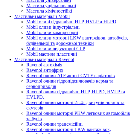
Мастила універсальні
Мастила ущільнювальні
Мастила хімічностійкі
Мастильні матеріали Mobil
Mobil оливі гідравлічні HLP, HVLP и HLPD
Mobil оливи індустріальні
Mobil оливи компресорні
Mobil оливи моторні LKW вантажівок, автобусів,
будівельної та дорожньої техніки
Mobil оливи редукторні CLP
Mobil мастила пластичні
Мастильні матеріали Ravenol
Ravenol автохімія
Ravenol антифриз
Ravenol оливи ATF акпп і CVTF варіаторів
Ravenol оливи гідропідсилювачів керма та
сервоприводів
Ravenol оливи гідравлічні HLP, HLPD, HVLP та
HVLPD.
Ravenol оливи моторні 2т-4т двигунів човнів та
скутерів
Ravenol оливи моторні PKW легкових автомобілів
та бусів
Ravenol оливи трансмісійні
Ravenol оливи моторні LKW вантажівок,