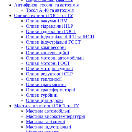
Антифризи, тосоли та автохімія
Тосол А-40 та автохімія
Оливи техничні ГОСТ та ТУ
Оливи вакуумні ВМ
Оливи гідравлічні HLP
Оливи гідравлічні ГОСТ
Оливи індустріальні ІГП та ІНСП
Оливи індустріальні ГОСТ
Оливи компресорні
Оливи консерваційні
Оливи моторні автомобільні
Оливи моторні ГОСТ
Оливи моторні суднові
Оливи редукторні CLP
Оливи теплоносії
Оливи трансмісійні
Оливи трансформаторні
Оливи турбінні
Оливи циліндрові
Мастила пластичні ГОСТ та ТУ
Мастила автомобільні
Мастила високотемпературні
Мастила залізничні
Мастила індустріальні