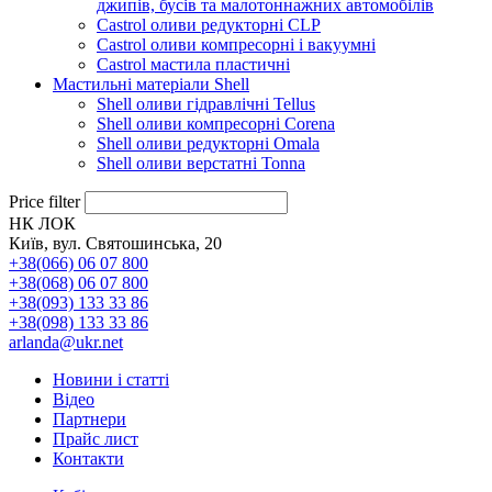
джипів, бусів та малотоннажних автомобілів
Castrol оливи редукторні CLP
Castrol оливи компресорні і вакуумні
Castrol мастила пластичні
Мастильні матеріали Shell
Shell оливи гідравлічні Tellus
Shell оливи компресорні Corena
Shell оливи редукторні Omala
Shell оливи верстатні Tonna
Price filter
НК ЛОК
Київ, вул. Святошинська, 20
+38(066) 06 07 800
+38(068) 06 07 800
+38(093) 133 33 86
+38(098) 133 33 86
arlanda@ukr.net
Новини і статті
Відео
Партнери
Прайс лист
Контакти