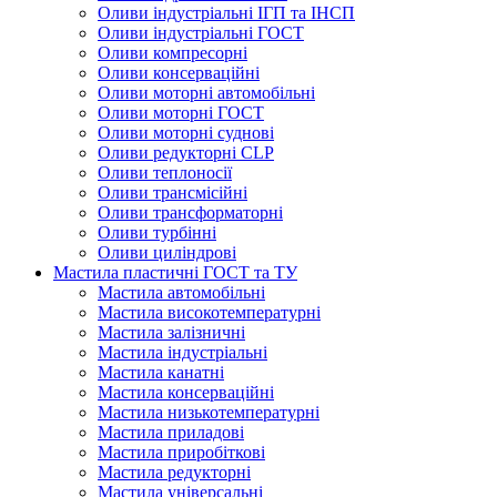
Оливи індустріальні ІГП та ІНСП
Оливи індустріальні ГОСТ
Оливи компресорні
Оливи консерваційні
Оливи моторні автомобільні
Оливи моторні ГОСТ
Оливи моторні суднові
Оливи редукторні CLP
Оливи теплоносії
Оливи трансмісійні
Оливи трансформаторні
Оливи турбінні
Оливи циліндрові
Мастила пластичні ГОСТ та ТУ
Мастила автомобільні
Мастила високотемпературні
Мастила залізничні
Мастила індустріальні
Мастила канатні
Мастила консерваційні
Мастила низькотемпературні
Мастила приладові
Мастила приробіткові
Мастила редукторні
Мастила універсальні