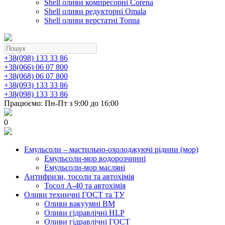
Shell оливи компресорні Corena
Shell оливи редукторні Omala
Shell оливи верстатні Tonna
+38(098) 133 33 86
+38(066) 06 07 800
+38(068) 06 07 800
+38(093) 133 33 86
+38(098) 133 33 86
Працюємо: Пн-Пт з 9:00 до 16:00
0
Емульсоли – мастильно-охолоджуючі рідини (мор)
Емульсоли-мор водорозчинні
Емульсоли-мор масляні
Антифризи, тосоли та автохімія
Тосол А-40 та автохімія
Оливи техничні ГОСТ та ТУ
Оливи вакуумні ВМ
Оливи гідравлічні HLP
Оливи гідравлічні ГОСТ