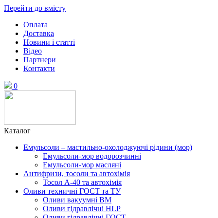
Перейти до вмісту
Оплата
Доставка
Новини і статті
Відео
Партнери
Контакти
0
Каталог
Емульсоли – мастильно-охолоджуючі рідини (мор)
Емульсоли-мор водорозчинні
Емульсоли-мор масляні
Антифризи, тосоли та автохімія
Тосол А-40 та автохімія
Оливи техничні ГОСТ та ТУ
Оливи вакуумні ВМ
Оливи гідравлічні HLP
Оливи гідравлічні ГОСТ