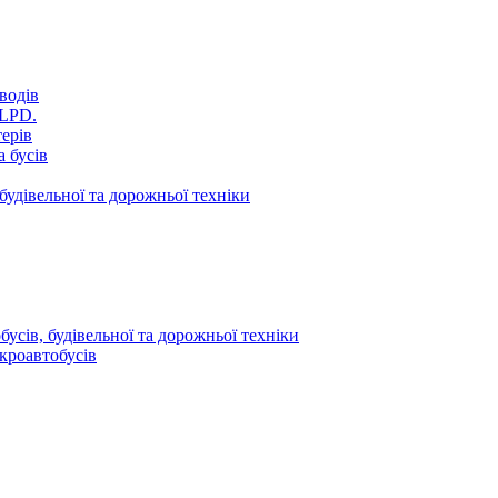
водів
VLPD.
терів
 бусів
будівельної та дорожньої техніки
усів, будівельної та дорожньої техніки
кроавтобусів