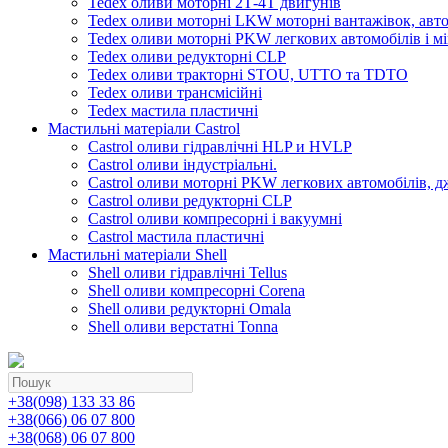
Tedex оливи моторні 2Т-4Т двигунів
Tedex оливи моторні LKW моторні вантажівок, автоб
Tedex оливи моторні PKW легкових автомобілів і мі
Tedex оливи редукторні CLP
Tedex оливи тракторні STOU, UTTO та TDTO
Tedex оливи трансмісійні
Tedex мастила пластичні
Мастильні матеріали Castrol
Castrol оливи гідравлічні HLP и HVLP
Castrol оливи індустріальні.
Castrol оливи моторні PKW легкових автомобілів, д
Castrol оливи редукторні CLP
Castrol оливи компресорні і вакуумні
Castrol мастила пластичні
Мастильні матеріали Shell
Shell оливи гідравлічні Tellus
Shell оливи компресорні Corena
Shell оливи редукторні Omala
Shell оливи верстатні Tonna
+38(098) 133 33 86
+38(066) 06 07 800
+38(068) 06 07 800