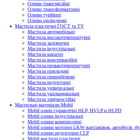
Оливи трансмісійні
Оливи трансформаторні
Оливи турбінні
Оливи циліндрові
Мастила пластичні ГОСТ та ТУ
Мастила автомобільні
Мастила високотемпературні
Мастила залізничні
Мастила індустріальні
Мастила канатні
Мастила консерваційні
Мастила низькотемпературні
Мастила приладові
Мастила приробіткові
Мастила редукторні
Мастила універсальні
Мастила ущільнювальні
Мастила хімічностійкі
Мастильні матеріали Mobil
Mobil оливі гідравлічні HLP, HVLP и HLPD
Mobil оливи індустріальні
Mobil оливи компресорні
Mobil оливи моторні LKW вантажівок, автобусів, бу
Mobil оливи редукторні CLP
Mobil мастила пластичні