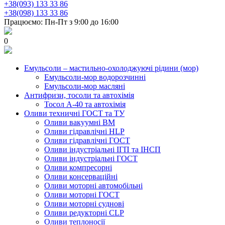
+38(093) 133 33 86
+38(098) 133 33 86
Працюємо: Пн-Пт з 9:00 до 16:00
0
Емульсоли – мастильно-охолоджуючі рідини (мор)
Емульсоли-мор водорозчинні
Емульсоли-мор масляні
Антифризи, тосоли та автохімія
Тосол А-40 та автохімія
Оливи техничні ГОСТ та ТУ
Оливи вакуумні ВМ
Оливи гідравлічні HLP
Оливи гідравлічні ГОСТ
Оливи індустріальні ІГП та ІНСП
Оливи індустріальні ГОСТ
Оливи компресорні
Оливи консерваційні
Оливи моторні автомобільні
Оливи моторні ГОСТ
Оливи моторні суднові
Оливи редукторні CLP
Оливи теплоносії