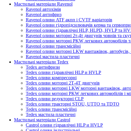
Мастильні матеріали Ravenol
Ravenol автохімія
Ravenol антифриз
Ravenol оливи ATF акпп і CVTF варіаторів
Ravenol оливи гідропідсилювачів керма та сервопри
Ravenol оливи гідравлічні HLP, HLPD, HVLP та H
Ravenol оливи моторні 2т-4т двигунів човнів та ску
Ravenol оливи моторні PKW легкових автомобілів та
Ravenol оливи трансмісійні
Ravenol оливи моторні LKW вантажівок, автобусів, 
Ravenol мастила пластичні
Мастильні матеріали Tedex
Tedex антифризи
Tedex оливи гідравлічні HLP и HVLP
Tedex оливи компресорні
Tedex оливи моторні 2Т-4Т двигунів
Tedex оливи моторні LKW моторні вантажівок, автоб
Tedex оливи моторні PKW легкових автомобілів і мі
Tedex оливи редукторні CLP
Tedex оливи тракторні STOU, UTTO та TDTO
Tedex оливи трансмісійні
Tedex мастила пластичні
Мастильні матеріали Castrol
Castrol оливи гідравлічні HLP и HVLP
Castrol оливи індустріальні.