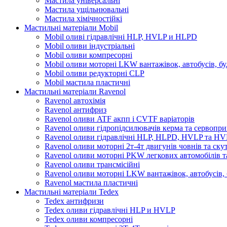
Мастила універсальні
Мастила ущільнювальні
Мастила хімічностійкі
Мастильні матеріали Mobil
Mobil оливі гідравлічні HLP, HVLP и HLPD
Mobil оливи індустріальні
Mobil оливи компресорні
Mobil оливи моторні LKW вантажівок, автобусів, бу
Mobil оливи редукторні CLP
Mobil мастила пластичні
Мастильні матеріали Ravenol
Ravenol автохімія
Ravenol антифриз
Ravenol оливи ATF акпп і CVTF варіаторів
Ravenol оливи гідропідсилювачів керма та сервопри
Ravenol оливи гідравлічні HLP, HLPD, HVLP та H
Ravenol оливи моторні 2т-4т двигунів човнів та ску
Ravenol оливи моторні PKW легкових автомобілів та
Ravenol оливи трансмісійні
Ravenol оливи моторні LKW вантажівок, автобусів, 
Ravenol мастила пластичні
Мастильні матеріали Tedex
Tedex антифризи
Tedex оливи гідравлічні HLP и HVLP
Tedex оливи компресорні