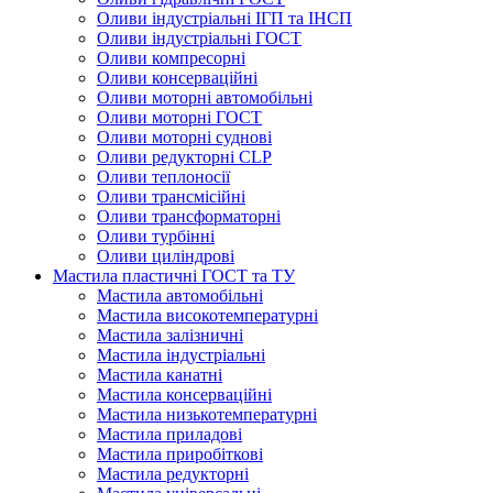
Оливи індустріальні ІГП та ІНСП
Оливи індустріальні ГОСТ
Оливи компресорні
Оливи консерваційні
Оливи моторні автомобільні
Оливи моторні ГОСТ
Оливи моторні суднові
Оливи редукторні CLP
Оливи теплоносії
Оливи трансмісійні
Оливи трансформаторні
Оливи турбінні
Оливи циліндрові
Мастила пластичні ГОСТ та ТУ
Мастила автомобільні
Мастила високотемпературні
Мастила залізничні
Мастила індустріальні
Мастила канатні
Мастила консерваційні
Мастила низькотемпературні
Мастила приладові
Мастила приробіткові
Мастила редукторні