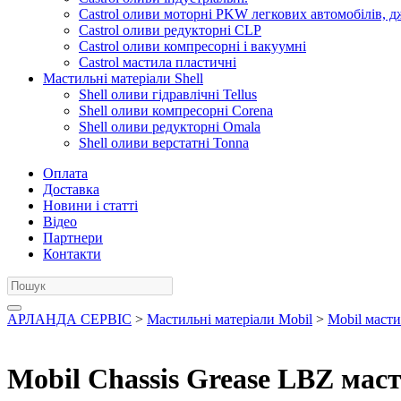
Castrol оливи моторні PKW легкових автомобілів, д
Castrol оливи редукторні CLP
Castrol оливи компресорні і вакуумні
Castrol мастила пластичні
Мастильні матеріали Shell
Shell оливи гідравлічні Tellus
Shell оливи компресорні Corena
Shell оливи редукторні Omala
Shell оливи верстатні Tonna
Оплата
Доставка
Новини і статті
Відео
Партнери
Контакти
АРЛАНДА СЕРВІС
>
Мастильні матеріали Mobil
>
Mobil масти
Mobil Chassis Grease LBZ мас