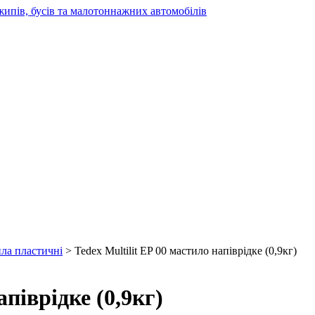
жипів, бусів та малотоннажних автомобілів
ила пластичні
> Tedex Multilit EP 00 мастило напіврідке (0,9кг)
апіврідке (0,9кг)