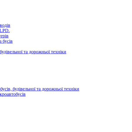
водів
VLPD.
терів
 бусів
будівельної та дорожньої техніки
усів, будівельної та дорожньої техніки
кроавтобусів