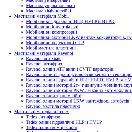
Мастила універсальні
Мастила ущільнювальні
Мастила хімічностійкі
Мастильні матеріали Mobil
Mobil оливі гідравлічні HLP, HVLP и HLPD
Mobil оливи індустріальні
Mobil оливи компресорні
Mobil оливи моторні LKW вантажівок, автобусів, бу
Mobil оливи редукторні CLP
Mobil мастила пластичні
Мастильні матеріали Ravenol
Ravenol автохімія
Ravenol антифриз
Ravenol оливи ATF акпп і CVTF варіаторів
Ravenol оливи гідропідсилювачів керма та сервопри
Ravenol оливи гідравлічні HLP, HLPD, HVLP та H
Ravenol оливи моторні 2т-4т двигунів човнів та ску
Ravenol оливи моторні PKW легкових автомобілів та
Ravenol оливи трансмісійні
Ravenol оливи моторні LKW вантажівок, автобусів, 
Ravenol мастила пластичні
Мастильні матеріали Tedex
Tedex антифризи
Tedex оливи гідравлічні HLP и HVLP
Tedex оливи компресорні