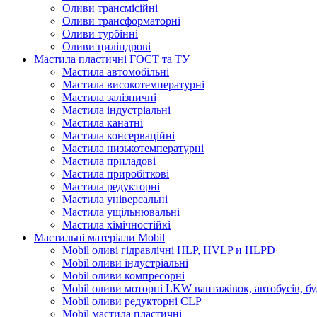
Оливи трансмісійні
Оливи трансформаторні
Оливи турбінні
Оливи циліндрові
Мастила пластичні ГОСТ та ТУ
Мастила автомобільні
Мастила високотемпературні
Мастила залізничні
Мастила індустріальні
Мастила канатні
Мастила консерваційні
Мастила низькотемпературні
Мастила приладові
Мастила приробіткові
Мастила редукторні
Мастила універсальні
Мастила ущільнювальні
Мастила хімічностійкі
Мастильні матеріали Mobil
Mobil оливі гідравлічні HLP, HVLP и HLPD
Mobil оливи індустріальні
Mobil оливи компресорні
Mobil оливи моторні LKW вантажівок, автобусів, бу
Mobil оливи редукторні CLP
Mobil мастила пластичні