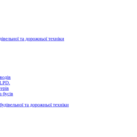
дівельної та дорожньої техніки
водів
VLPD.
терів
 бусів
будівельної та дорожньої техніки