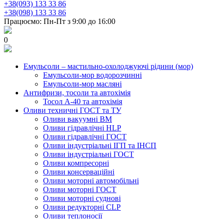
+38(093) 133 33 86
+38(098) 133 33 86
Працюємо: Пн-Пт з 9:00 до 16:00
0
Емульсоли – мастильно-охолоджуючі рідини (мор)
Емульсоли-мор водорозчинні
Емульсоли-мор масляні
Антифризи, тосоли та автохімія
Тосол А-40 та автохімія
Оливи техничні ГОСТ та ТУ
Оливи вакуумні ВМ
Оливи гідравлічні HLP
Оливи гідравлічні ГОСТ
Оливи індустріальні ІГП та ІНСП
Оливи індустріальні ГОСТ
Оливи компресорні
Оливи консерваційні
Оливи моторні автомобільні
Оливи моторні ГОСТ
Оливи моторні суднові
Оливи редукторні CLP
Оливи теплоносії