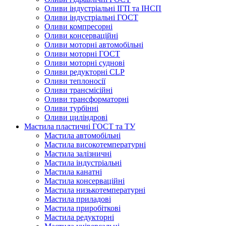
Оливи індустріальні ІГП та ІНСП
Оливи індустріальні ГОСТ
Оливи компресорні
Оливи консерваційні
Оливи моторні автомобільні
Оливи моторні ГОСТ
Оливи моторні суднові
Оливи редукторні CLP
Оливи теплоносії
Оливи трансмісійні
Оливи трансформаторні
Оливи турбінні
Оливи циліндрові
Мастила пластичні ГОСТ та ТУ
Мастила автомобільні
Мастила високотемпературні
Мастила залізничні
Мастила індустріальні
Мастила канатні
Мастила консерваційні
Мастила низькотемпературні
Мастила приладові
Мастила приробіткові
Мастила редукторні