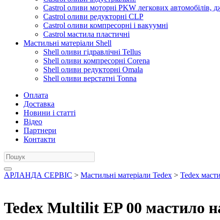
Castrol оливи моторні PKW легкових автомобілів, д
Castrol оливи редукторні CLP
Castrol оливи компресорні і вакуумні
Castrol мастила пластичні
Мастильні матеріали Shell
Shell оливи гідравлічні Tellus
Shell оливи компресорні Corena
Shell оливи редукторні Omala
Shell оливи верстатні Tonna
Оплата
Доставка
Новини і статті
Відео
Партнери
Контакти
АРЛАНДА СЕРВІС
>
Мастильні матеріали Tedex
>
Tedex маст
Tedex Multilit EP 00 мастило н