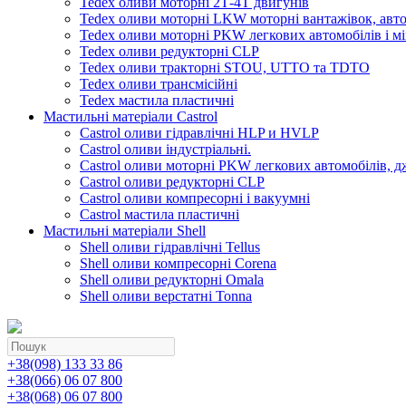
Tedex оливи моторні 2Т-4Т двигунів
Tedex оливи моторні LKW моторні вантажівок, автоб
Tedex оливи моторні PKW легкових автомобілів і мі
Tedex оливи редукторні CLP
Tedex оливи тракторні STOU, UTTO та TDTO
Tedex оливи трансмісійні
Tedex мастила пластичні
Мастильні матеріали Castrol
Castrol оливи гідравлічні HLP и HVLP
Castrol оливи індустріальні.
Castrol оливи моторні PKW легкових автомобілів, д
Castrol оливи редукторні CLP
Castrol оливи компресорні і вакуумні
Castrol мастила пластичні
Мастильні матеріали Shell
Shell оливи гідравлічні Tellus
Shell оливи компресорні Corena
Shell оливи редукторні Omala
Shell оливи верстатні Tonna
+38(098) 133 33 86
+38(066) 06 07 800
+38(068) 06 07 800