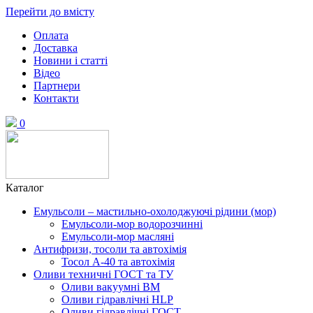
Перейти до вмісту
Оплата
Доставка
Новини і статті
Відео
Партнери
Контакти
0
Каталог
Емульсоли – мастильно-охолоджуючі рідини (мор)
Емульсоли-мор водорозчинні
Емульсоли-мор масляні
Антифризи, тосоли та автохімія
Тосол А-40 та автохімія
Оливи техничні ГОСТ та ТУ
Оливи вакуумні ВМ
Оливи гідравлічні HLP
Оливи гідравлічні ГОСТ