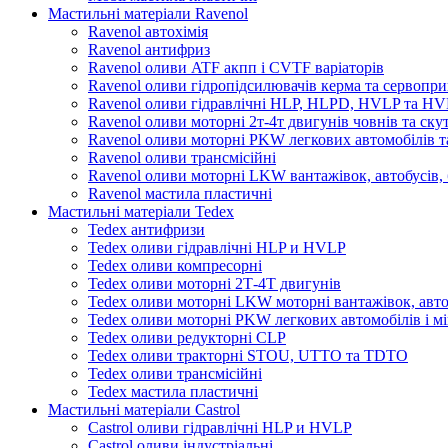
Мастильні матеріали Ravenol
Ravenol автохімія
Ravenol антифриз
Ravenol оливи ATF акпп і CVTF варіаторів
Ravenol оливи гідропідсилювачів керма та сервопри
Ravenol оливи гідравлічні HLP, HLPD, HVLP та H
Ravenol оливи моторні 2т-4т двигунів човнів та ску
Ravenol оливи моторні PKW легкових автомобілів та
Ravenol оливи трансмісійні
Ravenol оливи моторні LKW вантажівок, автобусів, 
Ravenol мастила пластичні
Мастильні матеріали Tedex
Tedex антифризи
Tedex оливи гідравлічні HLP и HVLP
Tedex оливи компресорні
Tedex оливи моторні 2Т-4Т двигунів
Tedex оливи моторні LKW моторні вантажівок, автоб
Tedex оливи моторні PKW легкових автомобілів і мі
Tedex оливи редукторні CLP
Tedex оливи тракторні STOU, UTTO та TDTO
Tedex оливи трансмісійні
Tedex мастила пластичні
Мастильні матеріали Castrol
Castrol оливи гідравлічні HLP и HVLP
Castrol оливи індустріальні.