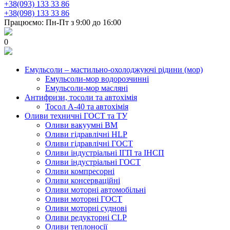
+38(093) 133 33 86
+38(098) 133 33 86
Працюємо: Пн-Пт з 9:00 до 16:00
0
Емульсоли – мастильно-охолоджуючі рідини (мор)
Емульсоли-мор водорозчинні
Емульсоли-мор масляні
Антифризи, тосоли та автохімія
Тосол А-40 та автохімія
Оливи техничні ГОСТ та ТУ
Оливи вакуумні ВМ
Оливи гідравлічні HLP
Оливи гідравлічні ГОСТ
Оливи індустріальні ІГП та ІНСП
Оливи індустріальні ГОСТ
Оливи компресорні
Оливи консерваційні
Оливи моторні автомобільні
Оливи моторні ГОСТ
Оливи моторні суднові
Оливи редукторні CLP
Оливи теплоносії