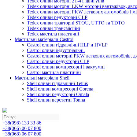
Tedex оливи моторні 2Т-4Т двигунів
Tedex оливи моторні LKW моторні вантажівок, автоб
Tedex оливи моторні PKW легкових автомобілів і мі
Tedex оливи редукторні CLP
Tedex оливи тракторні STOU, UTTO та TDTO
Tedex оливи трансмісійні
Tedex мастила пластичні
Мастильні матеріали Castrol
Castrol оливи гідравлічні HLP и HVLP
Castrol оливи індустріальні.
Castrol оливи моторні PKW легкових автомобілів, д
Castrol оливи редукторні CLP
Castrol оливи компресорні і вакуумні
Castrol мастила пластичні
Мастильні матеріали Shell
Shell оливи гідравлічні Tellus
Shell оливи компресорні Corena
Shell оливи редукторні Omala
Shell оливи верстатні Tonna
+38(098) 133 33 86
+38(066) 06 07 800
+38(068) 06 07 800