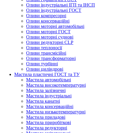
Оливи індустріальні ІГП та ІНСП
Оливи індустріальні ГОСТ
Оливи компресорні
Оливи консерваційні
Оливи моторні автомобільні
Оливи моторні ГОСТ
Оливи моторні суднові
Оливи редукторні CLP
Оливи теплоносії
Оливи трансмісійні
Оливи трансформаторні
Оливи турбінні
Оливи циліндрові
Мастила пластичні ГОСТ та ТУ
Мастила автомобільні
Мастила високотемпературні
Мастила залізничні
Мастила індустріальні
Мастила канатні
Мастила консерваційні
Мастила низькотемпературні
Мастила приладові
Мастила приробіткові
Мастила редукторні