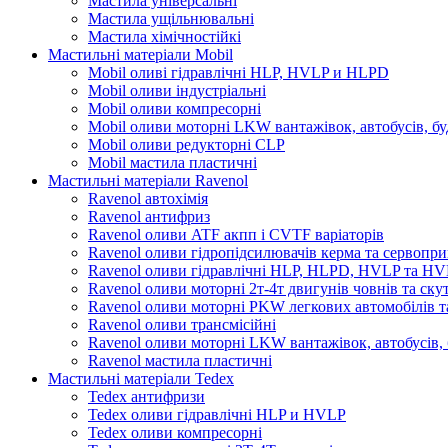
Мастила універсальні
Мастила ущільнювальні
Мастила хімічностійкі
Мастильні матеріали Mobil
Mobil оливі гідравлічні HLP, HVLP и HLPD
Mobil оливи індустріальні
Mobil оливи компресорні
Mobil оливи моторні LKW вантажівок, автобусів, бу
Mobil оливи редукторні CLP
Mobil мастила пластичні
Мастильні матеріали Ravenol
Ravenol автохімія
Ravenol антифриз
Ravenol оливи ATF акпп і CVTF варіаторів
Ravenol оливи гідропідсилювачів керма та сервопри
Ravenol оливи гідравлічні HLP, HLPD, HVLP та H
Ravenol оливи моторні 2т-4т двигунів човнів та ску
Ravenol оливи моторні PKW легкових автомобілів та
Ravenol оливи трансмісійні
Ravenol оливи моторні LKW вантажівок, автобусів, 
Ravenol мастила пластичні
Мастильні матеріали Tedex
Tedex антифризи
Tedex оливи гідравлічні HLP и HVLP
Tedex оливи компресорні