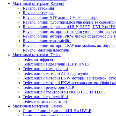
Мастильні матеріали Ravenol
Ravenol автохімія
Ravenol антифриз
Ravenol оливи ATF акпп і CVTF варіаторів
Ravenol оливи гідропідсилювачів керма та сервопри
Ravenol оливи гідравлічні HLP, HLPD, HVLP та H
Ravenol оливи моторні 2т-4т двигунів човнів та ску
Ravenol оливи моторні PKW легкових автомобілів та
Ravenol оливи трансмісійні
Ravenol оливи моторні LKW вантажівок, автобусів, 
Ravenol мастила пластичні
Мастильні матеріали Tedex
Tedex антифризи
Tedex оливи гідравлічні HLP и HVLP
Tedex оливи компресорні
Tedex оливи моторні 2Т-4Т двигунів
Tedex оливи моторні LKW моторні вантажівок, автоб
Tedex оливи моторні PKW легкових автомобілів і мі
Tedex оливи редукторні CLP
Tedex оливи тракторні STOU, UTTO та TDTO
Tedex оливи трансмісійні
Tedex мастила пластичні
Мастильні матеріали Castrol
Castrol оливи гідравлічні HLP и HVLP
Castrol оливи індустріальні.