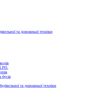
дівельної та дорожньої техніки
водів
VLPD.
терів
 бусів
будівельної та дорожньої техніки