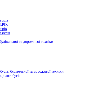
водів
VLPD.
терів
 бусів
будівельної та дорожньої техніки
усів, будівельної та дорожньої техніки
кроавтобусів