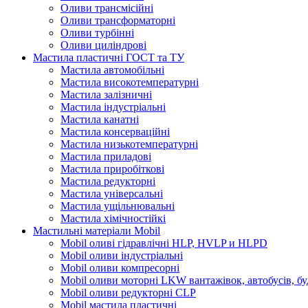
Оливи трансмісійні
Оливи трансформаторні
Оливи турбінні
Оливи циліндрові
Мастила пластичні ГОСТ та ТУ
Мастила автомобільні
Мастила високотемпературні
Мастила залізничні
Мастила індустріальні
Мастила канатні
Мастила консерваційні
Мастила низькотемпературні
Мастила приладові
Мастила приробіткові
Мастила редукторні
Мастила універсальні
Мастила ущільнювальні
Мастила хімічностійкі
Мастильні матеріали Mobil
Mobil оливі гідравлічні HLP, HVLP и HLPD
Mobil оливи індустріальні
Mobil оливи компресорні
Mobil оливи моторні LKW вантажівок, автобусів, бу
Mobil оливи редукторні CLP
Mobil мастила пластичні