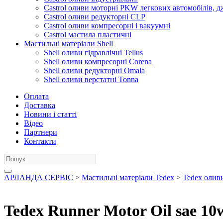
Castrol оливи моторні PKW легкових автомобілів, д
Castrol оливи редукторні CLP
Castrol оливи компресорні і вакуумні
Castrol мастила пластичні
Мастильні матеріали Shell
Shell оливи гідравлічні Tellus
Shell оливи компресорні Corena
Shell оливи редукторні Omala
Shell оливи верстатні Tonna
Оплата
Доставка
Новини і статті
Відео
Партнери
Контакти
АРЛАНДА СЕРВІС
>
Мастильні матеріали Tedex
>
Tedex оливи
Tedex Runner Motor Oil sae 10