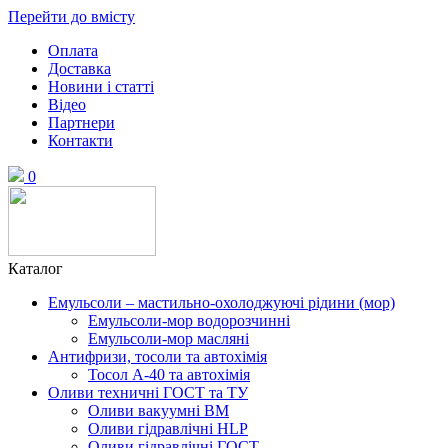
Перейти до вмісту
Оплата
Доставка
Новини і статті
Відео
Партнери
Контакти
0
Каталог
Емульсоли – мастильно-охолоджуючі рідини (мор)
Емульсоли-мор водорозчинні
Емульсоли-мор масляні
Антифризи, тосоли та автохімія
Тосол А-40 та автохімія
Оливи техничні ГОСТ та ТУ
Оливи вакуумні ВМ
Оливи гідравлічні HLP
Оливи гідравлічні ГОСТ