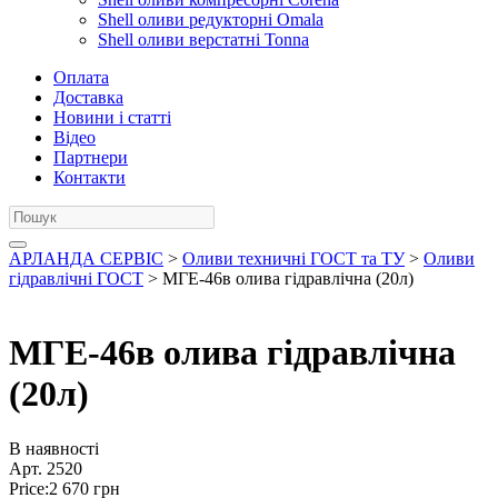
Shell оливи редукторні Omala
Shell оливи верстатні Tonna
Оплата
Доставка
Новини і статті
Відео
Партнери
Контакти
АРЛАНДА СЕРВІС
>
Оливи техничні ГОСТ та ТУ
>
Оливи
гідравлічні ГОСТ
> МГЕ-46в олива гідравлічна (20л)
МГЕ-46в олива гідравлічна
(20л)
В наявності
Арт.
2520
Price:
2 670
грн