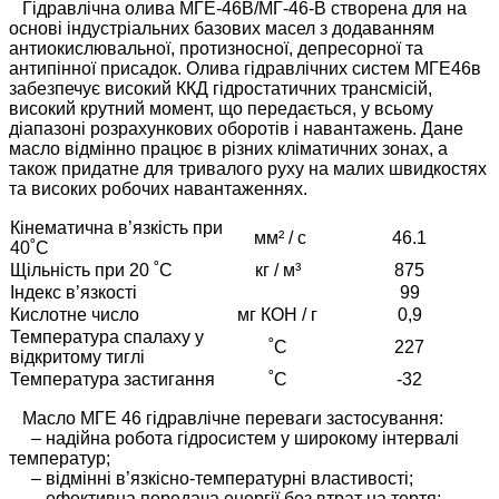
Гідравлічна олива МГЕ-46В/МГ-46-В створена для на
основі індустріальних базових масел з додаванням
антиокислювальної, протизносної, депресорної та
антипінної присадок. Олива гідравлічних систем МГЕ46в
забезпечує високий ККД гідростатичних трансмісій,
високий крутний момент, що передається, у всьому
діапазоні розрахункових оборотів і навантажень. Дане
масло відмінно працює в різних кліматичних зонах, а
також придатне для тривалого руху на малих швидкостях
та високих робочих навантаженнях.
Кінематична в’язкість при
мм² / с
46.1
40˚C
Щільність при 20 ˚C
кг / м³
875
Індекс в’язкості
99
Кислотне число
мг КОН / г
0,9
Температура спалаху у
˚С
227
відкритому тиглі
Температура застигання
˚С
-32
Масло МГЕ 46 гідравлічне переваги застосування:
– надійна робота гідросистем у широкому інтервалі
температур;
– відмінні в’язкісно-температурні властивості;
– ефективна передача енергії без втрат на тертя;