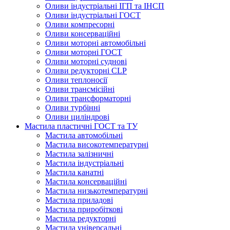
Оливи індустріальні ІГП та ІНСП
Оливи індустріальні ГОСТ
Оливи компресорні
Оливи консерваційні
Оливи моторні автомобільні
Оливи моторні ГОСТ
Оливи моторні суднові
Оливи редукторні CLP
Оливи теплоносії
Оливи трансмісійні
Оливи трансформаторні
Оливи турбінні
Оливи циліндрові
Мастила пластичні ГОСТ та ТУ
Мастила автомобільні
Мастила високотемпературні
Мастила залізничні
Мастила індустріальні
Мастила канатні
Мастила консерваційні
Мастила низькотемпературні
Мастила приладові
Мастила приробіткові
Мастила редукторні
Мастила універсальні