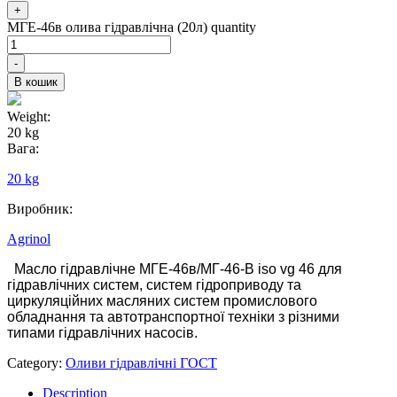
+
МГЕ-46в олива гідравлічна (20л) quantity
-
В кошик
Weight:
20 kg
Вага:
20 kg
Виробник:
Agrinol
Масло гідравлічне МГЕ-46в/МГ-46-В iso vg 46 для
гідравлічних систем, систем гідроприводу та
циркуляційних масляних систем промислового
обладнання та автотранспортної техніки з різними
типами гідравлічних насосів.
Category:
Оливи гідравлічні ГОСТ
Description