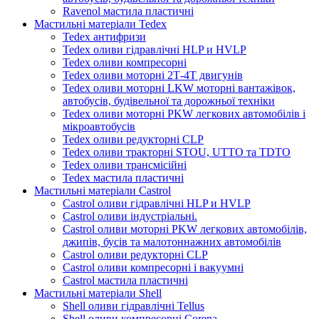
Ravenol мастила пластичні
Мастильні матеріали Tedex
Tedex антифризи
Tedex оливи гідравлічні HLP и HVLP
Tedex оливи компресорні
Tedex оливи моторні 2Т-4Т двигунів
Tedex оливи моторні LKW моторні вантажівок,
автобусів, будівельної та дорожньої техніки
Tedex оливи моторні PKW легкових автомобілів і
мікроавтобусів
Tedex оливи редукторні CLP
Tedex оливи тракторні STOU, UTTO та TDTO
Tedex оливи трансмісійні
Tedex мастила пластичні
Мастильні матеріали Castrol
Castrol оливи гідравлічні HLP и HVLP
Castrol оливи індустріальні.
Castrol оливи моторні PKW легкових автомобілів,
джипів, бусів та малотоннажних автомобілів
Castrol оливи редукторні CLP
Castrol оливи компресорні і вакуумні
Castrol мастила пластичні
Мастильні матеріали Shell
Shell оливи гідравлічні Tellus
Shell оливи компресорні Corena