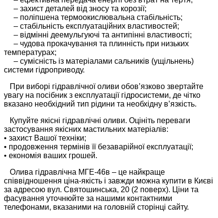
– захист деталей від зносу та корозії;
– поліпшена термоокислювальна стабільність;
– стабільність експлуатаційних властивостей;
– відмінні деемульгуючі та антипінні властивості;
– чудова прокачування та плинність при низьких
температурах;
– сумісність із матеріалами сальників (ущільнень)
системи гідроприводу.
При виборі гідравлічної оливи обов’язково звертайте
увагу на посібник з експлуатації гідросистеми, де чітко
вказано необхідний тип рідини та необхідну в’язкість.
Купуйте якісні гідравлічні оливи. Оцініть переваги
застосування якісних мастильних матеріалів:
• захист Вашої техніки;
• продовження термінів її безаварійної експлуатації;
• економія ваших грошей.
Олива гідравлічна МГЕ-46в – це найкраще
співвідношення ціна-якість і завжди можна купити в Києві
за адресою вул. Святошинська, 20 (2 поверх). Ціни та
фасування уточнюйте за нашими контактними
телефонами, вказаними на головній сторінці сайту.