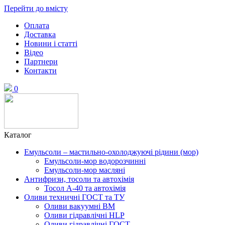
Перейти до вмісту
Оплата
Доставка
Новини і статті
Відео
Партнери
Контакти
0
Каталог
Емульсоли – мастильно-охолоджуючі рідини (мор)
Емульсоли-мор водорозчинні
Емульсоли-мор масляні
Антифризи, тосоли та автохімія
Тосол А-40 та автохімія
Оливи техничні ГОСТ та ТУ
Оливи вакуумні ВМ
Оливи гідравлічні HLP
Оливи гідравлічні ГОСТ