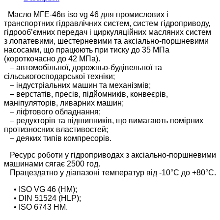
Масло МГЕ-46в iso vg 46 для промислових і
транспортних гідравлічних систем, систем гідроприводу,
гідрооб’ємних передач і циркуляційних масляних систем
з лопатевими, шестерневими та аксіально-поршневими
насосами, що працюють при тиску до 35 МПа
(короткочасно до 42 МПа).
– автомобільної, дорожньо-будівельної та
сільськогосподарської техніки;
– індустріальних машин та механізмів;
– верстатів, пресів, підйомників, конвеєрів,
маніпуляторів, ливарних машин;
– ліфтового обладнання;
– редукторів та підшипників, що вимагають помірних
протизносних властивостей;
– деяких типів компресорів.
Ресурс роботи у гідроприводах з аксіально-поршневими
машинами сягає 2500 год.
Працездатно у діапазоні температур від -10°С до +80°С.
• ISO VG 46 (HM);
• DIN 51524 (HLP);
• ISO 6743 HM.