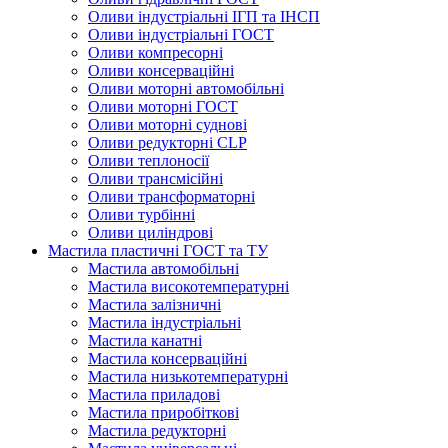
Оливи індустріальні ІГП та ІНСП
Оливи індустріальні ГОСТ
Оливи компресорні
Оливи консерваційні
Оливи моторні автомобільні
Оливи моторні ГОСТ
Оливи моторні суднові
Оливи редукторні CLP
Оливи теплоносії
Оливи трансмісійні
Оливи трансформаторні
Оливи турбінні
Оливи циліндрові
Мастила пластичні ГОСТ та ТУ
Мастила автомобільні
Мастила високотемпературні
Мастила залізничні
Мастила індустріальні
Мастила канатні
Мастила консерваційні
Мастила низькотемпературні
Мастила приладові
Мастила приробіткові
Мастила редукторні