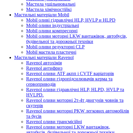
Мастила ущільнювальні
Мастила хімічностійкі
Мастильні матеріали Mobil
Mobil оливі гідравлічні HLP, HVLP и HLPD
Mobil оливи індустріальні
Mobil оливи компресорні
Mobil оливи моторні LKW вантажівок, автобусів,
будівельної та дорожньої техніки
Mobil оливи редукторні CLP
Mobil мастила пластичні
Мастильні матеріали Ravenol
Ravenol автохімія
Ravenol антифриз
Ravenol оливи ATF акпп і CVTF варіаторів
Ravenol оливи гідропідсилювачів керма та
сервоприводів
Ravenol оливи гідравлічні HLP, HLPD, HVLP та
HVLPD.
Ravenol оливи моторні 2т-4т двигунів човнів та
скутерів
Ravenol оливи моторні PKW легкових автомобілів
та бусів
Ravenol оливи трансмісійні
Ravenol оливи моторні LKW вантажівок,
автобусів, будівельної та дорожньої техніки