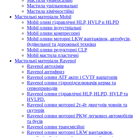
Мастила універсальні
Мастила ущільнювальні
Мастила хімічностійкі
Мастильні матеріали Mobil
Mobil оливі гідравлічні HLP, HVLP и HLPD
Mobil оливи індустріальні
Mobil оливи компресорні
Mobil оливи моторні LKW вантажівок, автобусів,
будівельної та дорожньої техніки
Mobil оливи редукторні CLP
Mobil мастила пластичні
Мастильні матеріали Ravenol
Ravenol автохімія
Ravenol антифриз
Ravenol оливи ATF акпп і CVTF варіаторів
Ravenol оливи гідропідсилювачів керма та
сервоприводів
Ravenol оливи гідравлічні HLP, HLPD, HVLP та
HVLPD.
Ravenol оливи моторні 2т-4т двигунів човнів та
скутерів
Ravenol оливи моторні PKW легкових автомобілів
та бусів
Ravenol оливи трансмісійні
Ravenol оливи моторні LKW вантажівок,