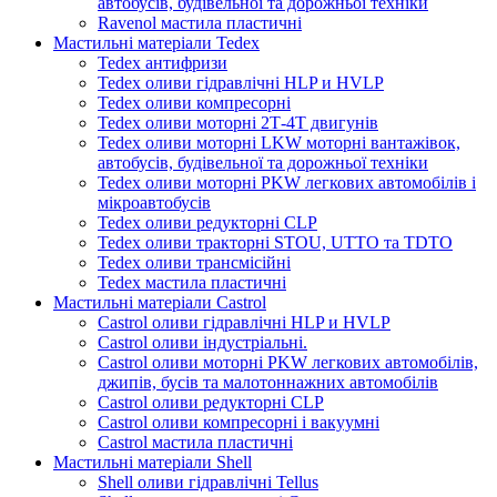
автобусів, будівельної та дорожньої техніки
Ravenol мастила пластичні
Мастильні матеріали Tedex
Tedex антифризи
Tedex оливи гідравлічні HLP и HVLP
Tedex оливи компресорні
Tedex оливи моторні 2Т-4Т двигунів
Tedex оливи моторні LKW моторні вантажівок,
автобусів, будівельної та дорожньої техніки
Tedex оливи моторні PKW легкових автомобілів і
мікроавтобусів
Tedex оливи редукторні CLP
Tedex оливи тракторні STOU, UTTO та TDTO
Tedex оливи трансмісійні
Tedex мастила пластичні
Мастильні матеріали Castrol
Castrol оливи гідравлічні HLP и HVLP
Castrol оливи індустріальні.
Castrol оливи моторні PKW легкових автомобілів,
джипів, бусів та малотоннажних автомобілів
Castrol оливи редукторні CLP
Castrol оливи компресорні і вакуумні
Castrol мастила пластичні
Мастильні матеріали Shell
Shell оливи гідравлічні Tellus