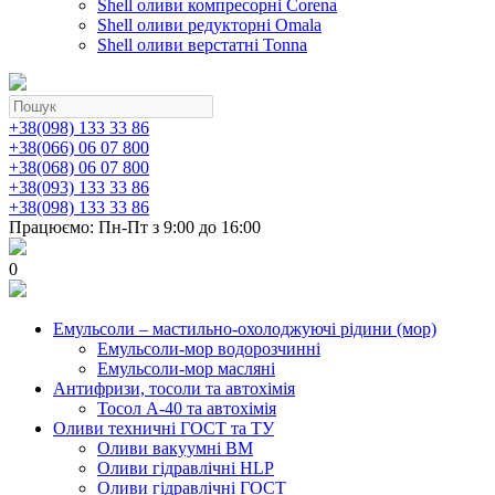
Shell оливи компресорні Corena
Shell оливи редукторні Omala
Shell оливи верстатні Tonna
+38(098) 133 33 86
+38(066) 06 07 800
+38(068) 06 07 800
+38(093) 133 33 86
+38(098) 133 33 86
Працюємо: Пн-Пт з 9:00 до 16:00
0
Емульсоли – мастильно-охолоджуючі рідини (мор)
Емульсоли-мор водорозчинні
Емульсоли-мор масляні
Антифризи, тосоли та автохімія
Тосол А-40 та автохімія
Оливи техничні ГОСТ та ТУ
Оливи вакуумні ВМ
Оливи гідравлічні HLP
Оливи гідравлічні ГОСТ