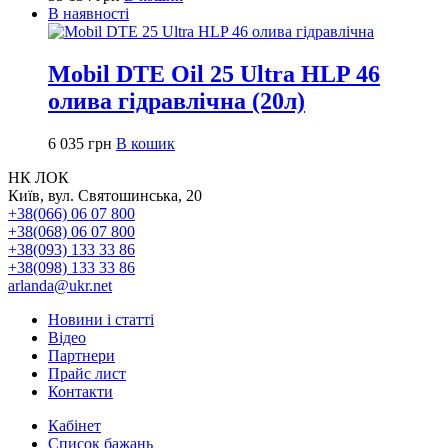
В наявності
Mobil DTE Oil 25 Ultra HLP 46
олива гідравлічна (20л)
6 035
грн
В кошик
НК ЛОК
Київ, вул. Святошинська, 20
+38(066) 06 07 800
+38(068) 06 07 800
+38(093) 133 33 86
+38(098) 133 33 86
arlanda@ukr.net
Новини і статті
Відео
Партнери
Прайс лист
Контакти
Кабінет
Список бажань