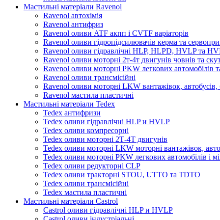
Мастильні матеріали Ravenol
Ravenol автохімія
Ravenol антифриз
Ravenol оливи ATF акпп і CVTF варіаторів
Ravenol оливи гідропідсилювачів керма та сервопри
Ravenol оливи гідравлічні HLP, HLPD, HVLP та H
Ravenol оливи моторні 2т-4т двигунів човнів та ску
Ravenol оливи моторні PKW легкових автомобілів та
Ravenol оливи трансмісійні
Ravenol оливи моторні LKW вантажівок, автобусів, 
Ravenol мастила пластичні
Мастильні матеріали Tedex
Tedex антифризи
Tedex оливи гідравлічні HLP и HVLP
Tedex оливи компресорні
Tedex оливи моторні 2Т-4Т двигунів
Tedex оливи моторні LKW моторні вантажівок, автоб
Tedex оливи моторні PKW легкових автомобілів і мі
Tedex оливи редукторні CLP
Tedex оливи тракторні STOU, UTTO та TDTO
Tedex оливи трансмісійні
Tedex мастила пластичні
Мастильні матеріали Castrol
Castrol оливи гідравлічні HLP и HVLP
Castrol оливи індустріальні.