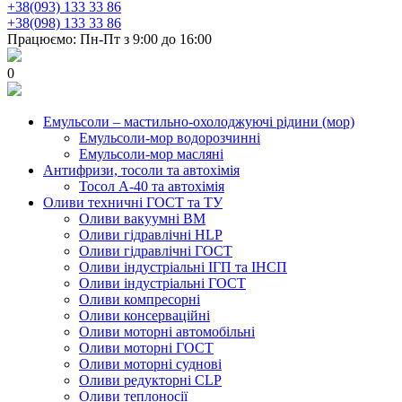
+38(093) 133 33 86
+38(098) 133 33 86
Працюємо: Пн-Пт з 9:00 до 16:00
0
Емульсоли – мастильно-охолоджуючі рідини (мор)
Емульсоли-мор водорозчинні
Емульсоли-мор масляні
Антифризи, тосоли та автохімія
Тосол А-40 та автохімія
Оливи техничні ГОСТ та ТУ
Оливи вакуумні ВМ
Оливи гідравлічні HLP
Оливи гідравлічні ГОСТ
Оливи індустріальні ІГП та ІНСП
Оливи індустріальні ГОСТ
Оливи компресорні
Оливи консерваційні
Оливи моторні автомобільні
Оливи моторні ГОСТ
Оливи моторні суднові
Оливи редукторні CLP
Оливи теплоносії