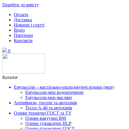
Перейти до вмісту
Оплата
Доставка
Новини і статті
Відео
Партнери
Контакти
0
Каталог
Емульсоли – мастильно-охолоджуючі рідини (мор)
Емульсоли-мор водорозчинні
Емульсоли-мор масляні
Антифризи, тосоли та автохімія
Тосол А-40 та автохімія
Оливи техничні ГОСТ та ТУ
Оливи вакуумні ВМ
Оливи гідравлічні HLP
Оливи гідравлічні ГОСТ