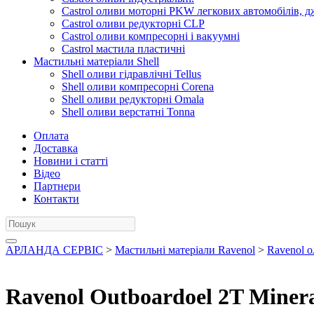
Castrol оливи моторні PKW легкових автомобілів, д
Castrol оливи редукторні CLP
Castrol оливи компресорні і вакуумні
Castrol мастила пластичні
Мастильні матеріали Shell
Shell оливи гідравлічні Tellus
Shell оливи компресорні Corena
Shell оливи редукторні Omala
Shell оливи верстатні Tonna
Оплата
Доставка
Новини і статті
Відео
Партнери
Контакти
АРЛАНДА СЕРВІС
>
Мастильні матеріали Ravenol
>
Ravenol о
Ravenol Outboardoel 2T Miner