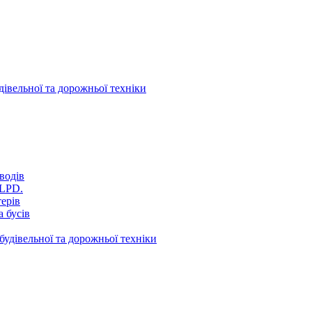
дівельної та дорожньої техніки
водів
VLPD.
терів
 бусів
будівельної та дорожньої техніки