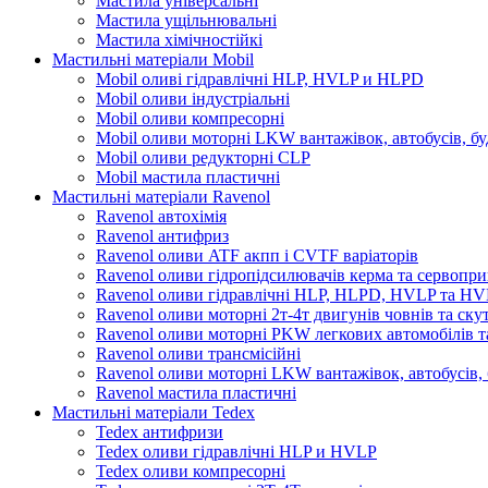
Мастила універсальні
Мастила ущільнювальні
Мастила хімічностійкі
Мастильні матеріали Mobil
Mobil оливі гідравлічні HLP, HVLP и HLPD
Mobil оливи індустріальні
Mobil оливи компресорні
Mobil оливи моторні LKW вантажівок, автобусів, бу
Mobil оливи редукторні CLP
Mobil мастила пластичні
Мастильні матеріали Ravenol
Ravenol автохімія
Ravenol антифриз
Ravenol оливи ATF акпп і CVTF варіаторів
Ravenol оливи гідропідсилювачів керма та сервопри
Ravenol оливи гідравлічні HLP, HLPD, HVLP та H
Ravenol оливи моторні 2т-4т двигунів човнів та ску
Ravenol оливи моторні PKW легкових автомобілів та
Ravenol оливи трансмісійні
Ravenol оливи моторні LKW вантажівок, автобусів, 
Ravenol мастила пластичні
Мастильні матеріали Tedex
Tedex антифризи
Tedex оливи гідравлічні HLP и HVLP
Tedex оливи компресорні