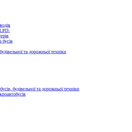
водів
VLPD.
терів
 бусів
будівельної та дорожньої техніки
усів, будівельної та дорожньої техніки
кроавтобусів