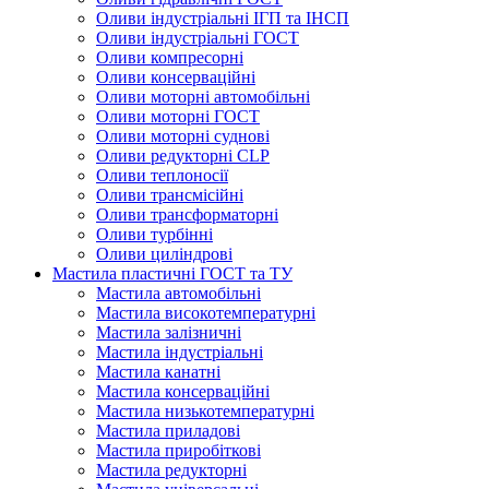
Оливи індустріальні ІГП та ІНСП
Оливи індустріальні ГОСТ
Оливи компресорні
Оливи консерваційні
Оливи моторні автомобільні
Оливи моторні ГОСТ
Оливи моторні суднові
Оливи редукторні CLP
Оливи теплоносії
Оливи трансмісійні
Оливи трансформаторні
Оливи турбінні
Оливи циліндрові
Мастила пластичні ГОСТ та ТУ
Мастила автомобільні
Мастила високотемпературні
Мастила залізничні
Мастила індустріальні
Мастила канатні
Мастила консерваційні
Мастила низькотемпературні
Мастила приладові
Мастила приробіткові
Мастила редукторні