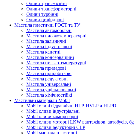
Оливи трансмісійні
Оливи трансформаторні
Оливи турбінні
Оливи циліндрові
Мастила пластичні ГОСТ та ТУ
Мастила автомобільні
Мастила високотемпературні
Мастила залізничні
Мастила індустріальні
Мастила канатні
Мастила консерваційні
Мастила низькотемпературні
Мастила приладові
Мастила приробіткові
Мастила редукторні
Мастила універсальні
Мастила ущільнювальні
Мастила хімічностійкі
Мастильні матеріали Mobil
Mobil оливі гідравлічні HLP, HVLP и HLPD
Mobil оливи індустріальні
Mobil оливи компресорні
Mobil оливи моторні LKW вантажівок, автобусів, бу
Mobil оливи редукторні CLP
Mobil мастила пластичні