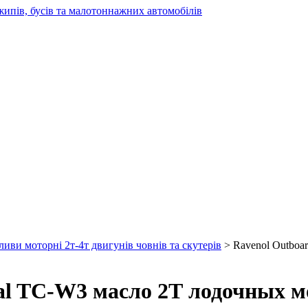
жипів, бусів та малотоннажних автомобілів
ливи моторні 2т-4т двигунів човнів та скутерів
> Ravenol Outboar
al TC-W3 масло 2Т лодочных м