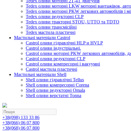
Tedex оливи моторні 2Т-4Т двигунів
Tedex оливи моторні LKW моторні вантажівок, автоб
Tedex оливи моторні PKW легкових автомобілів і мі
Tedex оливи редукторні CLP
Tedex оливи тракторні STOU, UTTO та TDTO
Tedex оливи трансмісійні
Tedex мастила пластичні
Мастильні матеріали Castrol
Castrol оливи гідравлічні HLP и HVLP
Castrol оливи індустріальні.
Castrol оливи моторні PKW легкових автомобілів, д
Castrol оливи редукторні CLP
Castrol оливи компресорні і вакуумні
Castrol мастила пластичні
Мастильні матеріали Shell
Shell оливи гідравлічні Tellus
Shell оливи компресорні Corena
Shell оливи редукторні Omala
Shell оливи верстатні Tonna
+38(098) 133 33 86
+38(066) 06 07 800
+38(068) 06 07 800