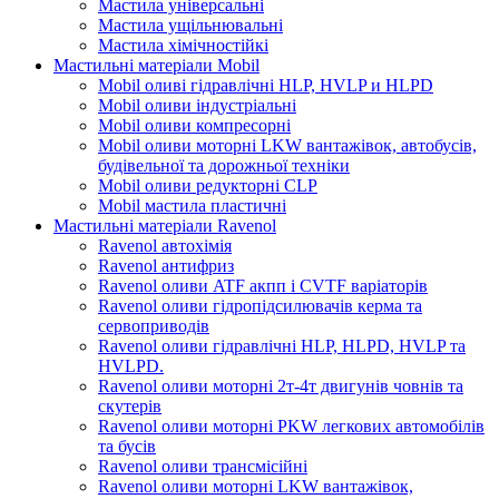
Мастила універсальні
Мастила ущільнювальні
Мастила хімічностійкі
Мастильні матеріали Mobil
Mobil оливі гідравлічні HLP, HVLP и HLPD
Mobil оливи індустріальні
Mobil оливи компресорні
Mobil оливи моторні LKW вантажівок, автобусів,
будівельної та дорожньої техніки
Mobil оливи редукторні CLP
Mobil мастила пластичні
Мастильні матеріали Ravenol
Ravenol автохімія
Ravenol антифриз
Ravenol оливи ATF акпп і CVTF варіаторів
Ravenol оливи гідропідсилювачів керма та
сервоприводів
Ravenol оливи гідравлічні HLP, HLPD, HVLP та
HVLPD.
Ravenol оливи моторні 2т-4т двигунів човнів та
скутерів
Ravenol оливи моторні PKW легкових автомобілів
та бусів
Ravenol оливи трансмісійні
Ravenol оливи моторні LKW вантажівок,