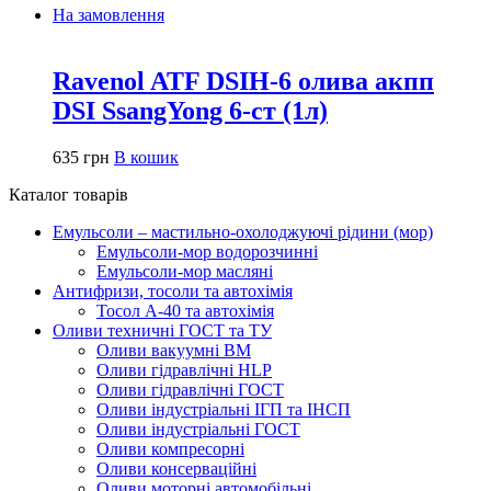
На замовлення
Ravenol ATF DSIH-6 олива акпп
DSI SsangYong 6-ст (1л)
635
грн
В кошик
Каталог товарів
Емульсоли – мастильно-охолоджуючі рідини (мор)
Емульсоли-мор водорозчинні
Емульсоли-мор масляні
Антифризи, тосоли та автохімія
Тосол А-40 та автохімія
Оливи техничні ГОСТ та ТУ
Оливи вакуумні ВМ
Оливи гідравлічні HLP
Оливи гідравлічні ГОСТ
Оливи індустріальні ІГП та ІНСП
Оливи індустріальні ГОСТ
Оливи компресорні
Оливи консерваційні
Оливи моторні автомобільні