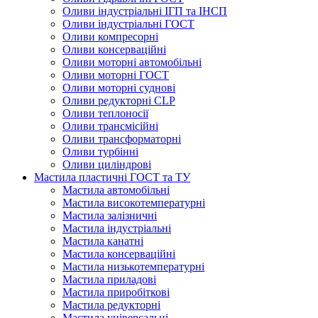
Оливи індустріальні ІГП та ІНСП
Оливи індустріальні ГОСТ
Оливи компресорні
Оливи консерваційні
Оливи моторні автомобільні
Оливи моторні ГОСТ
Оливи моторні суднові
Оливи редукторні CLP
Оливи теплоносії
Оливи трансмісійні
Оливи трансформаторні
Оливи турбінні
Оливи циліндрові
Мастила пластичні ГОСТ та ТУ
Мастила автомобільні
Мастила високотемпературні
Мастила залізничні
Мастила індустріальні
Мастила канатні
Мастила консерваційні
Мастила низькотемпературні
Мастила приладові
Мастила приробіткові
Мастила редукторні
Мастила універсальні