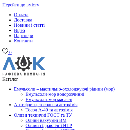
Перейти до вмісту
Оплата
Доставка
Новини і статті
Відео
Партнери
Контакти
0
Каталог
Емульсоли – мастильно-охолоджуючі рідини (мор)
Емульсоли-мор водорозчинні
Емульсоли-мор масляні
Антифризи, тосоли та автохімія
Тосол А-40 та автохімія
Оливи техничні ГОСТ та ТУ
Оливи вакуумні ВМ
Оливи гідравлічні HLP