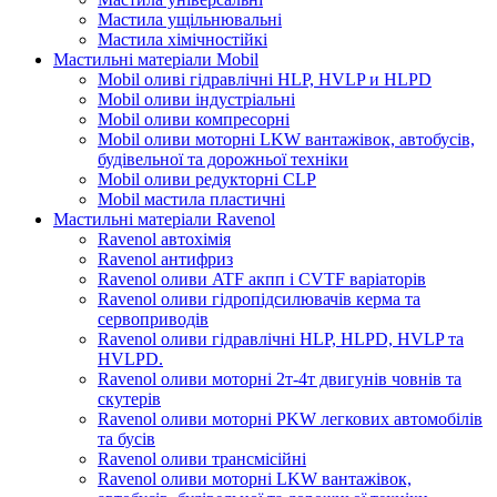
Мастила ущільнювальні
Мастила хімічностійкі
Мастильні матеріали Mobil
Mobil оливі гідравлічні HLP, HVLP и HLPD
Mobil оливи індустріальні
Mobil оливи компресорні
Mobil оливи моторні LKW вантажівок, автобусів,
будівельної та дорожньої техніки
Mobil оливи редукторні CLP
Mobil мастила пластичні
Мастильні матеріали Ravenol
Ravenol автохімія
Ravenol антифриз
Ravenol оливи ATF акпп і CVTF варіаторів
Ravenol оливи гідропідсилювачів керма та
сервоприводів
Ravenol оливи гідравлічні HLP, HLPD, HVLP та
HVLPD.
Ravenol оливи моторні 2т-4т двигунів човнів та
скутерів
Ravenol оливи моторні PKW легкових автомобілів
та бусів
Ravenol оливи трансмісійні
Ravenol оливи моторні LKW вантажівок,