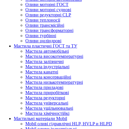
Оливи моторні ГОСТ
Оливи моторні суднові
Оливи редукторні CLP
Оливи теплоносії
Оливи трансмісійні
Оливи трансформаторні
Оливи турбінні
Оливи циліндрові
Мастила пластичні ГОСТ та ТУ
Мастила автомобільні
Мастила високотемпературні
Мастила залізничні
Мастила індустріальні
Мастила канатні
Мастила консерваційні
Мастила низькотемпературні
Мастила приладові
Мастила приробіткові
Мастила редукторні
Мастила універсальні
Мастила ущільнювальні
Мастила хімічностійкі
Мастильні матеріали Mobil
Mobil оливі гідравлічні HLP, HVLP и HLPD
Mobil оливи індустріальні