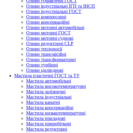
Оливи гідравлічні ГОСТ
Оливи індустріальні ІГП та ІНСП
Оливи індустріальні ГОСТ
Оливи компресорні
Оливи консерваційні
Оливи моторні автомобільні
Оливи моторні ГОСТ
Оливи моторні суднові
Оливи редукторні CLP
Оливи теплоносії
Оливи трансмісійні
Оливи трансформаторні
Оливи турбінні
Оливи циліндрові
Мастила пластичні ГОСТ та ТУ
Мастила автомобільні
Мастила високотемпературні
Мастила залізничні
Мастила індустріальні
Мастила канатні
Мастила консерваційні
Мастила низькотемпературні
Мастила приладові
Мастила приробіткові
Мастила редукторні