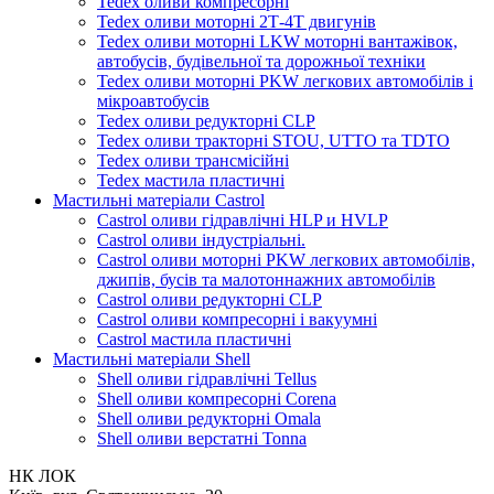
Tedex оливи компресорні
Tedex оливи моторні 2Т-4Т двигунів
Tedex оливи моторні LKW моторні вантажівок,
автобусів, будівельної та дорожньої техніки
Tedex оливи моторні PKW легкових автомобілів і
мікроавтобусів
Tedex оливи редукторні CLP
Tedex оливи тракторні STOU, UTTO та TDTO
Tedex оливи трансмісійні
Tedex мастила пластичні
Мастильні матеріали Castrol
Castrol оливи гідравлічні HLP и HVLP
Castrol оливи індустріальні.
Castrol оливи моторні PKW легкових автомобілів,
джипів, бусів та малотоннажних автомобілів
Castrol оливи редукторні CLP
Castrol оливи компресорні і вакуумні
Castrol мастила пластичні
Мастильні матеріали Shell
Shell оливи гідравлічні Tellus
Shell оливи компресорні Corena
Shell оливи редукторні Omala
Shell оливи верстатні Tonna
НК ЛОК