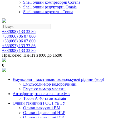
Shell оливи компресорні Corena
Shell оливи редукторні Omala
Shell оливи верстатні Tonna
+38(098) 133 33 86
+38(066) 06 07 800
+38(068) 06 07 800
+38(093) 133 33 86
+38(098) 133 33 86
Працюємо: Пн-Пт з 9:00 до 16:00
0
Емульсоли – мастильно-охолоджуючі рідини (мор)
Емульсоли-мор водорозчинні
Емульсоли-мор масляні
Антифризи, тосоли та автохімія
Тосол А-40 та автохімія
Оливи техничні ГОСТ та ТУ
Оливи вакуумні ВМ
Оливи гідравлічні HLP
Оливи гідравлічні ГОСТ