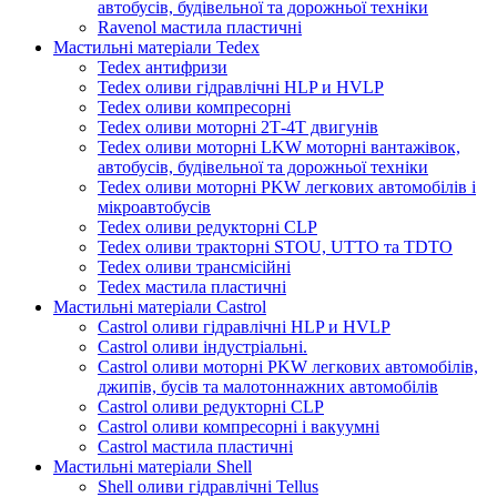
автобусів, будівельної та дорожньої техніки
Ravenol мастила пластичні
Мастильні матеріали Tedex
Tedex антифризи
Tedex оливи гідравлічні HLP и HVLP
Tedex оливи компресорні
Tedex оливи моторні 2Т-4Т двигунів
Tedex оливи моторні LKW моторні вантажівок,
автобусів, будівельної та дорожньої техніки
Tedex оливи моторні PKW легкових автомобілів і
мікроавтобусів
Tedex оливи редукторні CLP
Tedex оливи тракторні STOU, UTTO та TDTO
Tedex оливи трансмісійні
Tedex мастила пластичні
Мастильні матеріали Castrol
Castrol оливи гідравлічні HLP и HVLP
Castrol оливи індустріальні.
Castrol оливи моторні PKW легкових автомобілів,
джипів, бусів та малотоннажних автомобілів
Castrol оливи редукторні CLP
Castrol оливи компресорні і вакуумні
Castrol мастила пластичні
Мастильні матеріали Shell
Shell оливи гідравлічні Tellus