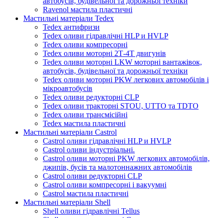
автобусів, будівельної та дорожньої техніки
Ravenol мастила пластичні
Мастильні матеріали Tedex
Tedex антифризи
Tedex оливи гідравлічні HLP и HVLP
Tedex оливи компресорні
Tedex оливи моторні 2Т-4Т двигунів
Tedex оливи моторні LKW моторні вантажівок,
автобусів, будівельної та дорожньої техніки
Tedex оливи моторні PKW легкових автомобілів і
мікроавтобусів
Tedex оливи редукторні CLP
Tedex оливи тракторні STOU, UTTO та TDTO
Tedex оливи трансмісійні
Tedex мастила пластичні
Мастильні матеріали Castrol
Castrol оливи гідравлічні HLP и HVLP
Castrol оливи індустріальні.
Castrol оливи моторні PKW легкових автомобілів,
джипів, бусів та малотоннажних автомобілів
Castrol оливи редукторні CLP
Castrol оливи компресорні і вакуумні
Castrol мастила пластичні
Мастильні матеріали Shell
Shell оливи гідравлічні Tellus