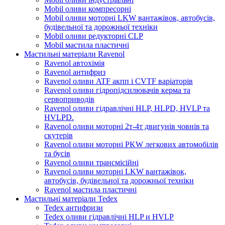
Mobil оливи компресорні
Mobil оливи моторні LKW вантажівок, автобусів,
будівельної та дорожньої техніки
Mobil оливи редукторні CLP
Mobil мастила пластичні
Мастильні матеріали Ravenol
Ravenol автохімія
Ravenol антифриз
Ravenol оливи ATF акпп і CVTF варіаторів
Ravenol оливи гідропідсилювачів керма та
сервоприводів
Ravenol оливи гідравлічні HLP, HLPD, HVLP та
HVLPD.
Ravenol оливи моторні 2т-4т двигунів човнів та
скутерів
Ravenol оливи моторні PKW легкових автомобілів
та бусів
Ravenol оливи трансмісійні
Ravenol оливи моторні LKW вантажівок,
автобусів, будівельної та дорожньої техніки
Ravenol мастила пластичні
Мастильні матеріали Tedex
Tedex антифризи
Tedex оливи гідравлічні HLP и HVLP