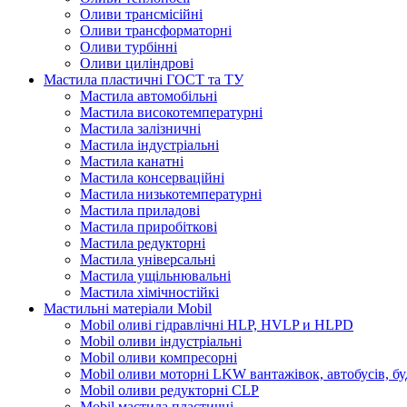
Оливи трансмісійні
Оливи трансформаторні
Оливи турбінні
Оливи циліндрові
Мастила пластичні ГОСТ та ТУ
Мастила автомобільні
Мастила високотемпературні
Мастила залізничні
Мастила індустріальні
Мастила канатні
Мастила консерваційні
Мастила низькотемпературні
Мастила приладові
Мастила приробіткові
Мастила редукторні
Мастила універсальні
Мастила ущільнювальні
Мастила хімічностійкі
Мастильні матеріали Mobil
Mobil оливі гідравлічні HLP, HVLP и HLPD
Mobil оливи індустріальні
Mobil оливи компресорні
Mobil оливи моторні LKW вантажівок, автобусів, бу
Mobil оливи редукторні CLP
Mobil мастила пластичні