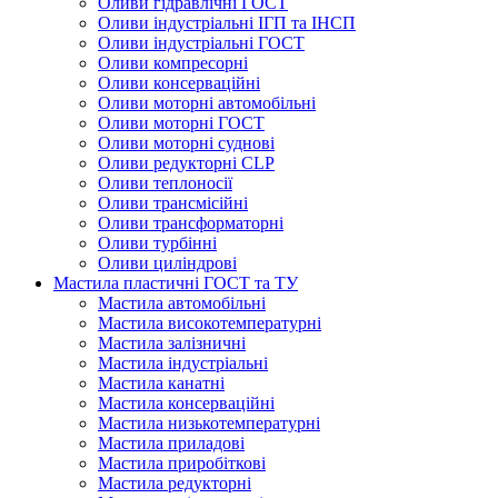
Оливи гідравлічні ГОСТ
Оливи індустріальні ІГП та ІНСП
Оливи індустріальні ГОСТ
Оливи компресорні
Оливи консерваційні
Оливи моторні автомобільні
Оливи моторні ГОСТ
Оливи моторні суднові
Оливи редукторні CLP
Оливи теплоносії
Оливи трансмісійні
Оливи трансформаторні
Оливи турбінні
Оливи циліндрові
Мастила пластичні ГОСТ та ТУ
Мастила автомобільні
Мастила високотемпературні
Мастила залізничні
Мастила індустріальні
Мастила канатні
Мастила консерваційні
Мастила низькотемпературні
Мастила приладові
Мастила приробіткові
Мастила редукторні