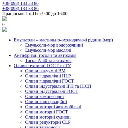
+38(093) 133 33 86
+38(098) 133 33 86
Працюємо: Пн-Пт з 9:00 до 16:00
0
Емульсоли – мастильно-охолоджуючі рідини (мор)
Емульсоли-мор водорозчинні
Емульсоли-мор масляні
Антифризи, тосоли та автохімія
Тосол А-40 та автохімія
Оливи техничні ГОСТ та ТУ
Оливи вакуумні ВМ
Оливи гідравлічні HLP
Оливи гідравлічні ГОСТ
Оливи індустріальні ІГП та ІНСП
Оливи індустріальні ГОСТ
Оливи компресорні
Оливи консерваційні
Оливи моторні автомобільні
Оливи моторні ГОСТ
Оливи моторні суднові
Оливи редукторні CLP
Оливи теплоносії