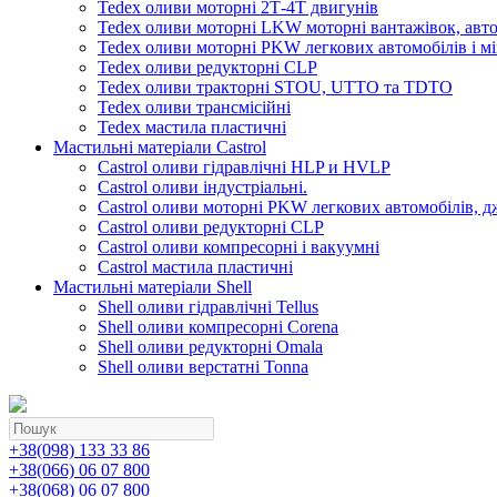
Tedex оливи моторні 2Т-4Т двигунів
Tedex оливи моторні LKW моторні вантажівок, автоб
Tedex оливи моторні PKW легкових автомобілів і мі
Tedex оливи редукторні CLP
Tedex оливи тракторні STOU, UTTO та TDTO
Tedex оливи трансмісійні
Tedex мастила пластичні
Мастильні матеріали Castrol
Castrol оливи гідравлічні HLP и HVLP
Castrol оливи індустріальні.
Castrol оливи моторні PKW легкових автомобілів, д
Castrol оливи редукторні CLP
Castrol оливи компресорні і вакуумні
Castrol мастила пластичні
Мастильні матеріали Shell
Shell оливи гідравлічні Tellus
Shell оливи компресорні Corena
Shell оливи редукторні Omala
Shell оливи верстатні Tonna
+38(098) 133 33 86
+38(066) 06 07 800
+38(068) 06 07 800