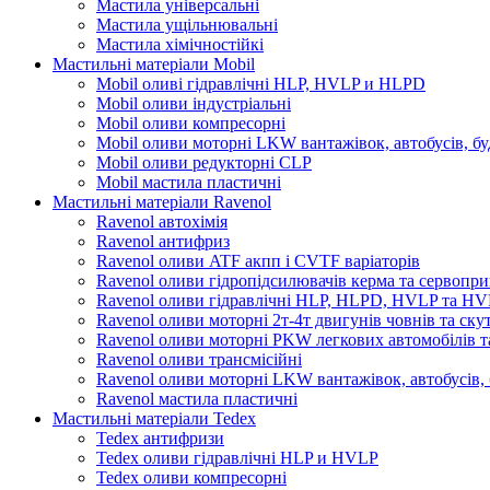
Мастила універсальні
Мастила ущільнювальні
Мастила хімічностійкі
Мастильні матеріали Mobil
Mobil оливі гідравлічні HLP, HVLP и HLPD
Mobil оливи індустріальні
Mobil оливи компресорні
Mobil оливи моторні LKW вантажівок, автобусів, бу
Mobil оливи редукторні CLP
Mobil мастила пластичні
Мастильні матеріали Ravenol
Ravenol автохімія
Ravenol антифриз
Ravenol оливи ATF акпп і CVTF варіаторів
Ravenol оливи гідропідсилювачів керма та сервопри
Ravenol оливи гідравлічні HLP, HLPD, HVLP та H
Ravenol оливи моторні 2т-4т двигунів човнів та ску
Ravenol оливи моторні PKW легкових автомобілів та
Ravenol оливи трансмісійні
Ravenol оливи моторні LKW вантажівок, автобусів, 
Ravenol мастила пластичні
Мастильні матеріали Tedex
Tedex антифризи
Tedex оливи гідравлічні HLP и HVLP
Tedex оливи компресорні