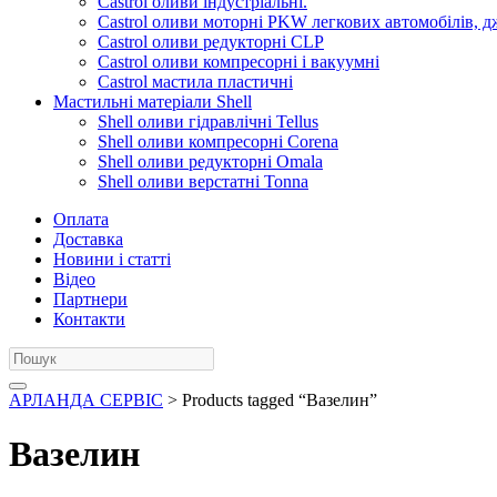
Castrol оливи індустріальні.
Castrol оливи моторні PKW легкових автомобілів, д
Castrol оливи редукторні CLP
Castrol оливи компресорні і вакуумні
Castrol мастила пластичні
Мастильні матеріали Shell
Shell оливи гідравлічні Tellus
Shell оливи компресорні Corena
Shell оливи редукторні Omala
Shell оливи верстатні Tonna
Оплата
Доставка
Новини і статті
Відео
Партнери
Контакти
АРЛАНДА СЕРВІС
> Products tagged “Вазелин”
Вазелин