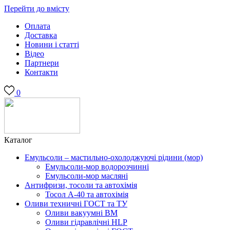
Перейти до вмісту
Оплата
Доставка
Новини і статті
Відео
Партнери
Контакти
0
Каталог
Емульсоли – мастильно-охолоджуючі рідини (мор)
Емульсоли-мор водорозчинні
Емульсоли-мор масляні
Антифризи, тосоли та автохімія
Тосол А-40 та автохімія
Оливи техничні ГОСТ та ТУ
Оливи вакуумні ВМ
Оливи гідравлічні HLP