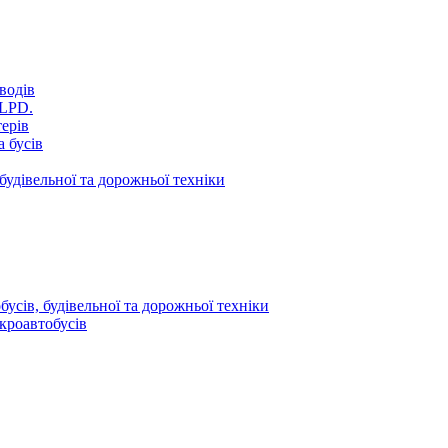
водів
VLPD.
терів
 бусів
будівельної та дорожньої техніки
усів, будівельної та дорожньої техніки
кроавтобусів