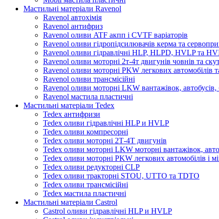
Мастильні матеріали Ravenol
Ravenol автохімія
Ravenol антифриз
Ravenol оливи ATF акпп і CVTF варіаторів
Ravenol оливи гідропідсилювачів керма та сервопри
Ravenol оливи гідравлічні HLP, HLPD, HVLP та H
Ravenol оливи моторні 2т-4т двигунів човнів та ску
Ravenol оливи моторні PKW легкових автомобілів та
Ravenol оливи трансмісійні
Ravenol оливи моторні LKW вантажівок, автобусів, 
Ravenol мастила пластичні
Мастильні матеріали Tedex
Tedex антифризи
Tedex оливи гідравлічні HLP и HVLP
Tedex оливи компресорні
Tedex оливи моторні 2Т-4Т двигунів
Tedex оливи моторні LKW моторні вантажівок, автоб
Tedex оливи моторні PKW легкових автомобілів і мі
Tedex оливи редукторні CLP
Tedex оливи тракторні STOU, UTTO та TDTO
Tedex оливи трансмісійні
Tedex мастила пластичні
Мастильні матеріали Castrol
Castrol оливи гідравлічні HLP и HVLP