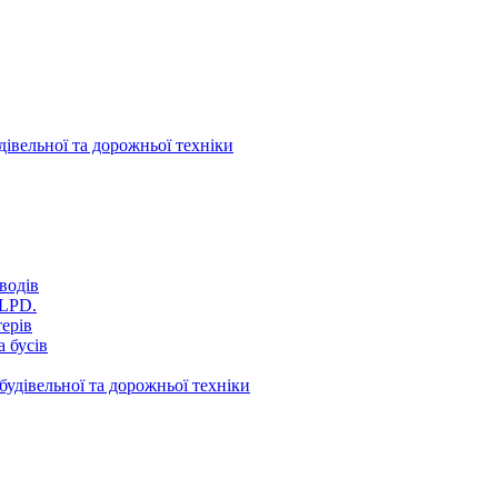
дівельної та дорожньої техніки
водів
VLPD.
терів
 бусів
будівельної та дорожньої техніки