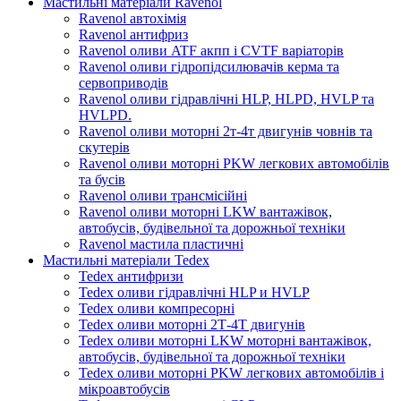
Мастильні матеріали Ravenol
Ravenol автохімія
Ravenol антифриз
Ravenol оливи ATF акпп і CVTF варіаторів
Ravenol оливи гідропідсилювачів керма та
сервоприводів
Ravenol оливи гідравлічні HLP, HLPD, HVLP та
HVLPD.
Ravenol оливи моторні 2т-4т двигунів човнів та
скутерів
Ravenol оливи моторні PKW легкових автомобілів
та бусів
Ravenol оливи трансмісійні
Ravenol оливи моторні LKW вантажівок,
автобусів, будівельної та дорожньої техніки
Ravenol мастила пластичні
Мастильні матеріали Tedex
Tedex антифризи
Tedex оливи гідравлічні HLP и HVLP
Tedex оливи компресорні
Tedex оливи моторні 2Т-4Т двигунів
Tedex оливи моторні LKW моторні вантажівок,
автобусів, будівельної та дорожньої техніки
Tedex оливи моторні PKW легкових автомобілів і
мікроавтобусів