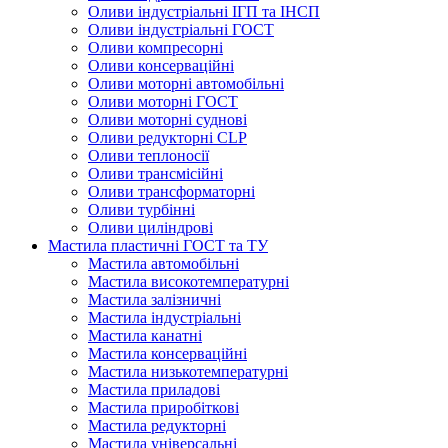
Оливи індустріальні ІГП та ІНСП
Оливи індустріальні ГОСТ
Оливи компресорні
Оливи консерваційні
Оливи моторні автомобільні
Оливи моторні ГОСТ
Оливи моторні суднові
Оливи редукторні CLP
Оливи теплоносії
Оливи трансмісійні
Оливи трансформаторні
Оливи турбінні
Оливи циліндрові
Мастила пластичні ГОСТ та ТУ
Мастила автомобільні
Мастила високотемпературні
Мастила залізничні
Мастила індустріальні
Мастила канатні
Мастила консерваційні
Мастила низькотемпературні
Мастила приладові
Мастила приробіткові
Мастила редукторні
Мастила універсальні