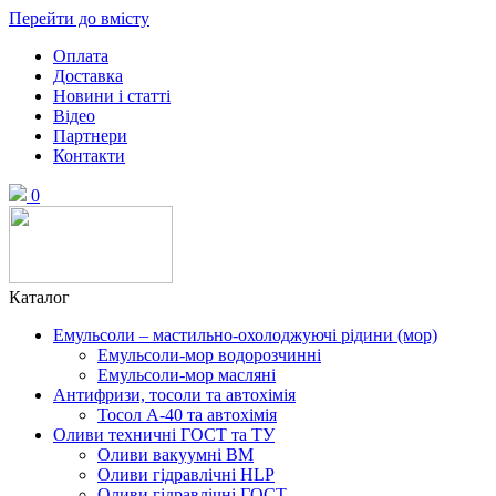
Перейти до вмісту
Оплата
Доставка
Новини і статті
Відео
Партнери
Контакти
0
Каталог
Емульсоли – мастильно-охолоджуючі рідини (мор)
Емульсоли-мор водорозчинні
Емульсоли-мор масляні
Антифризи, тосоли та автохімія
Тосол А-40 та автохімія
Оливи техничні ГОСТ та ТУ
Оливи вакуумні ВМ
Оливи гідравлічні HLP
Оливи гідравлічні ГОСТ