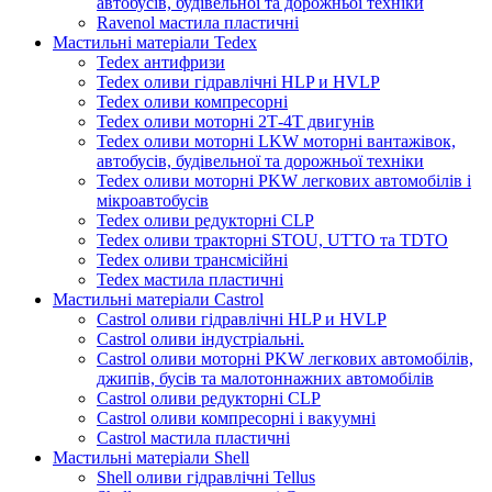
автобусів, будівельної та дорожньої техніки
Ravenol мастила пластичні
Мастильні матеріали Tedex
Tedex антифризи
Tedex оливи гідравлічні HLP и HVLP
Tedex оливи компресорні
Tedex оливи моторні 2Т-4Т двигунів
Tedex оливи моторні LKW моторні вантажівок,
автобусів, будівельної та дорожньої техніки
Tedex оливи моторні PKW легкових автомобілів і
мікроавтобусів
Tedex оливи редукторні CLP
Tedex оливи тракторні STOU, UTTO та TDTO
Tedex оливи трансмісійні
Tedex мастила пластичні
Мастильні матеріали Castrol
Castrol оливи гідравлічні HLP и HVLP
Castrol оливи індустріальні.
Castrol оливи моторні PKW легкових автомобілів,
джипів, бусів та малотоннажних автомобілів
Castrol оливи редукторні CLP
Castrol оливи компресорні і вакуумні
Castrol мастила пластичні
Мастильні матеріали Shell
Shell оливи гідравлічні Tellus