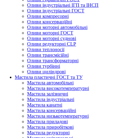
Оливи індустріальні ІГП та ІНСП
Оливи індустріальні ГОСТ
Оливи компресорні
Оливи консерваційні
Оливи моторні автомобільні
Оливи моторні ГОСТ
Оливи моторні суднові
Оливи редукторні CLP
Оливи теплоносії
Оливи трансмісійні
Оливи трансформаторні
Оливи турбінні
Оливи циліндрові
Мастила пластичні ГОСТ та ТУ
Мастила автомобільні
Мастила високотемпературні
Мастила залізничні
Мастила індустріальні
Мастила канатні
Мастила консерваційні
Мастила низькотемпературні
Мастила приладові
Мастила приробіткові
Мастила редукторні