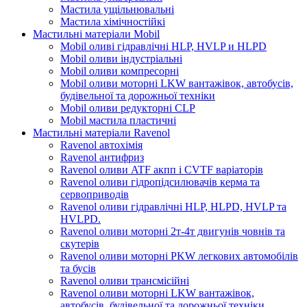
Мастила ущільнювальні
Мастила хімічностійкі
Мастильні матеріали Mobil
Mobil оливі гідравлічні HLP, HVLP и HLPD
Mobil оливи індустріальні
Mobil оливи компресорні
Mobil оливи моторні LKW вантажівок, автобусів,
будівельної та дорожньої техніки
Mobil оливи редукторні CLP
Mobil мастила пластичні
Мастильні матеріали Ravenol
Ravenol автохімія
Ravenol антифриз
Ravenol оливи ATF акпп і CVTF варіаторів
Ravenol оливи гідропідсилювачів керма та
сервоприводів
Ravenol оливи гідравлічні HLP, HLPD, HVLP та
HVLPD.
Ravenol оливи моторні 2т-4т двигунів човнів та
скутерів
Ravenol оливи моторні PKW легкових автомобілів
та бусів
Ravenol оливи трансмісійні
Ravenol оливи моторні LKW вантажівок,
автобусів, будівельної та дорожньої техніки