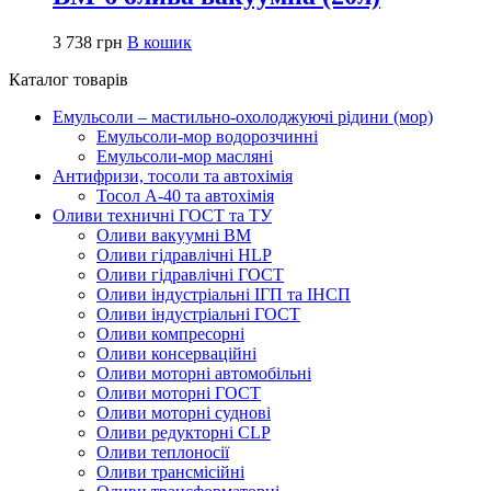
3 738
грн
В кошик
Каталог товарів
Емульсоли – мастильно-охолоджуючі рідини (мор)
Емульсоли-мор водорозчинні
Емульсоли-мор масляні
Антифризи, тосоли та автохімія
Тосол А-40 та автохімія
Оливи техничні ГОСТ та ТУ
Оливи вакуумні ВМ
Оливи гідравлічні HLP
Оливи гідравлічні ГОСТ
Оливи індустріальні ІГП та ІНСП
Оливи індустріальні ГОСТ
Оливи компресорні
Оливи консерваційні
Оливи моторні автомобільні
Оливи моторні ГОСТ
Оливи моторні суднові
Оливи редукторні CLP
Оливи теплоносії
Оливи трансмісійні