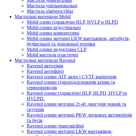
Мастила універсальні
Мастила ущільнювальні
Мастила хімічностійкі
Мастильні матеріали Mobil
Mobil оливі гідравлічні HLP, HVLP и HLPD
Mobil оливи індустріальні
Mobil оливи компресорні
Mobil оливи моторні LKW вантажівок, автобусів,
будівельної та дорожньої техніки
Mobil оливи редукторні CLP
Mobil мастила пластичні
Мастильні матеріали Ravenol
Ravenol автохімія
Ravenol антифриз
Ravenol оливи ATF акпп і CVTF варіаторів
Ravenol оливи гідропідсилювачів керма та
сервоприводів
Ravenol оливи гідравлічні HLP, HLPD, HVLP та
HVLPD.
Ravenol оливи моторні 2т-4т двигунів човнів та
скутерів
Ravenol оливи моторні PKW легкових автомобілів
та бусів
Ravenol оливи трансмісійні
Ravenol оливи моторні LKW вантажівок,