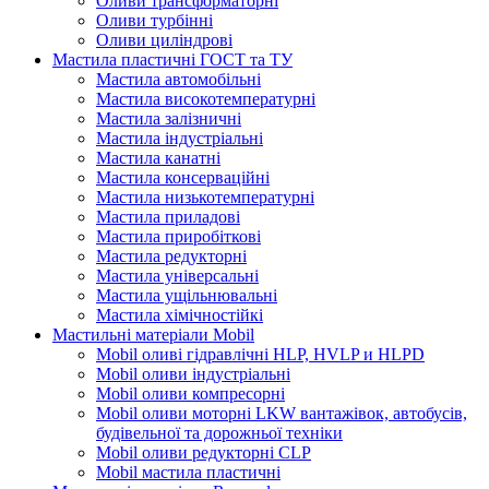
Оливи трансформаторні
Оливи турбінні
Оливи циліндрові
Мастила пластичні ГОСТ та ТУ
Мастила автомобільні
Мастила високотемпературні
Мастила залізничні
Мастила індустріальні
Мастила канатні
Мастила консерваційні
Мастила низькотемпературні
Мастила приладові
Мастила приробіткові
Мастила редукторні
Мастила універсальні
Мастила ущільнювальні
Мастила хімічностійкі
Мастильні матеріали Mobil
Mobil оливі гідравлічні HLP, HVLP и HLPD
Mobil оливи індустріальні
Mobil оливи компресорні
Mobil оливи моторні LKW вантажівок, автобусів,
будівельної та дорожньої техніки
Mobil оливи редукторні CLP
Mobil мастила пластичні