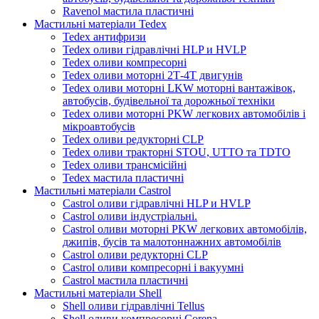
Ravenol мастила пластичні
Мастильні матеріали Tedex
Tedex антифризи
Tedex оливи гідравлічні HLP и HVLP
Tedex оливи компресорні
Tedex оливи моторні 2Т-4Т двигунів
Tedex оливи моторні LKW моторні вантажівок,
автобусів, будівельної та дорожньої техніки
Tedex оливи моторні PKW легкових автомобілів і
мікроавтобусів
Tedex оливи редукторні CLP
Tedex оливи тракторні STOU, UTTO та TDTO
Tedex оливи трансмісійні
Tedex мастила пластичні
Мастильні матеріали Castrol
Castrol оливи гідравлічні HLP и HVLP
Castrol оливи індустріальні.
Castrol оливи моторні PKW легкових автомобілів,
джипів, бусів та малотоннажних автомобілів
Castrol оливи редукторні CLP
Castrol оливи компресорні і вакуумні
Castrol мастила пластичні
Мастильні матеріали Shell
Shell оливи гідравлічні Tellus
Shell оливи компресорні Corena