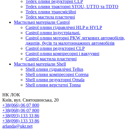
Tedex оливи редукторні CLP
Tedex оливи тракторні STOU, UTTO та TDTO
Tedex оливи трансмісійні
Tedex мастила пластичні
Мастильні матеріали Castrol
Castrol оливи гідравлічні HLP и HVLP
Castrol оливи індустріальні.
Castrol оливи моторні PKW легкових автомобілів,
джипів, бусів та малотоннажних автомобілів
Castrol оливи редукторні CLP
Castrol оливи компресорні і вакуумні
Castrol мастила пластичні
Мастильні матеріали Shell
Shell оливи гідравлічні Tellus
Shell оливи компресорні Corena
Shell оливи редукторні Omala
Shell оливи верстатні Tonna
НК ЛОК
Київ, вул. Святошинська, 20
+38(066) 06 07 800
+38(068) 06 07 800
+38(093) 133 33 86
+38(098) 133 33 86
arlanda@ukr.net