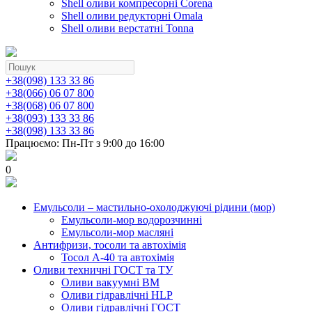
Shell оливи компресорні Corena
Shell оливи редукторні Omala
Shell оливи верстатні Tonna
+38(098) 133 33 86
+38(066) 06 07 800
+38(068) 06 07 800
+38(093) 133 33 86
+38(098) 133 33 86
Працюємо: Пн-Пт з 9:00 до 16:00
0
Емульсоли – мастильно-охолоджуючі рідини (мор)
Емульсоли-мор водорозчинні
Емульсоли-мор масляні
Антифризи, тосоли та автохімія
Тосол А-40 та автохімія
Оливи техничні ГОСТ та ТУ
Оливи вакуумні ВМ
Оливи гідравлічні HLP
Оливи гідравлічні ГОСТ