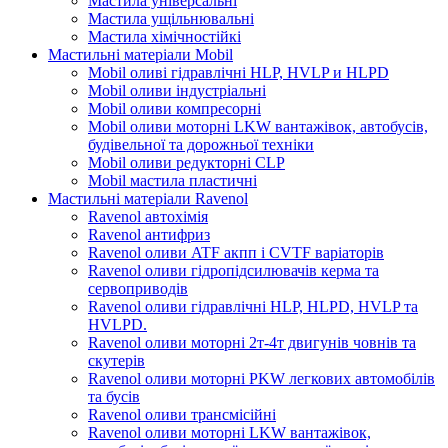
Мастила універсальні
Мастила ущільнювальні
Мастила хімічностійкі
Мастильні матеріали Mobil
Mobil оливі гідравлічні HLP, HVLP и HLPD
Mobil оливи індустріальні
Mobil оливи компресорні
Mobil оливи моторні LKW вантажівок, автобусів,
будівельної та дорожньої техніки
Mobil оливи редукторні CLP
Mobil мастила пластичні
Мастильні матеріали Ravenol
Ravenol автохімія
Ravenol антифриз
Ravenol оливи ATF акпп і CVTF варіаторів
Ravenol оливи гідропідсилювачів керма та
сервоприводів
Ravenol оливи гідравлічні HLP, HLPD, HVLP та
HVLPD.
Ravenol оливи моторні 2т-4т двигунів човнів та
скутерів
Ravenol оливи моторні PKW легкових автомобілів
та бусів
Ravenol оливи трансмісійні
Ravenol оливи моторні LKW вантажівок,