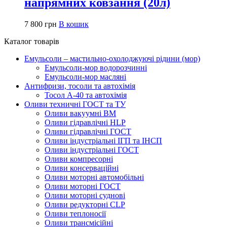
напрямних ковзання (20л)
7 800
грн
В кошик
Каталог товарів
Емульсоли – мастильно-охолоджуючі рідини (мор)
Емульсоли-мор водорозчинні
Емульсоли-мор масляні
Антифризи, тосоли та автохімія
Тосол А-40 та автохімія
Оливи техничні ГОСТ та ТУ
Оливи вакуумні ВМ
Оливи гідравлічні HLP
Оливи гідравлічні ГОСТ
Оливи індустріальні ІГП та ІНСП
Оливи індустріальні ГОСТ
Оливи компресорні
Оливи консерваційні
Оливи моторні автомобільні
Оливи моторні ГОСТ
Оливи моторні суднові
Оливи редукторні CLP
Оливи теплоносії
Оливи трансмісійні