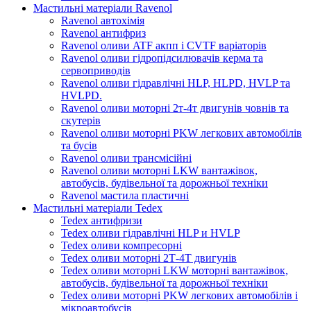
Мастильні матеріали Ravenol
Ravenol автохімія
Ravenol антифриз
Ravenol оливи ATF акпп і CVTF варіаторів
Ravenol оливи гідропідсилювачів керма та
сервоприводів
Ravenol оливи гідравлічні HLP, HLPD, HVLP та
HVLPD.
Ravenol оливи моторні 2т-4т двигунів човнів та
скутерів
Ravenol оливи моторні PKW легкових автомобілів
та бусів
Ravenol оливи трансмісійні
Ravenol оливи моторні LKW вантажівок,
автобусів, будівельної та дорожньої техніки
Ravenol мастила пластичні
Мастильні матеріали Tedex
Tedex антифризи
Tedex оливи гідравлічні HLP и HVLP
Tedex оливи компресорні
Tedex оливи моторні 2Т-4Т двигунів
Tedex оливи моторні LKW моторні вантажівок,
автобусів, будівельної та дорожньої техніки
Tedex оливи моторні PKW легкових автомобілів і
мікроавтобусів