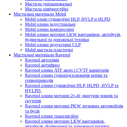
Мастила ущільнювальні
Мастила хімічностійкі
Мастильні матеріали Mobil
Mobil оливі гідравлічні HLP, HVLP и HLPD
Mobil оливи індустріальні
Mobil оливи компресорні
Mobil оливи моторні LKW вантажівок, автобусів,
будівельної та дорожньої техніки
Mobil оливи редукторні CLP
Mobil мастила пластичні
Мастильні матеріали Ravenol
Ravenol автохімія
Ravenol антифриз
Ravenol оливи ATF акпп і CVTF варіаторів
Ravenol оливи гідропідсилювачів керма та
сервоприводів
Ravenol оливи гідравлічні HLP, HLPD, HVLP та
HVLPD.
Ravenol оливи моторні 2т-4т двигунів човнів та
скутерів
Ravenol оливи моторні PKW легкових автомобілів
та бусів
Ravenol оливи трансмісійні
Ravenol оливи моторні LKW вантажівок,
автобусів, будівельної та дорожньої техніки