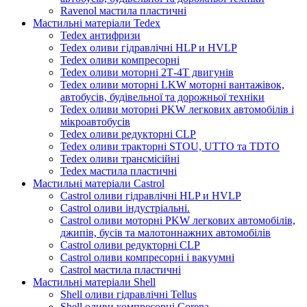
Ravenol мастила пластичні
Мастильні матеріали Tedex
Tedex антифризи
Tedex оливи гідравлічні HLP и HVLP
Tedex оливи компресорні
Tedex оливи моторні 2Т-4Т двигунів
Tedex оливи моторні LKW моторні вантажівок,
автобусів, будівельної та дорожньої техніки
Tedex оливи моторні PKW легкових автомобілів і
мікроавтобусів
Tedex оливи редукторні CLP
Tedex оливи тракторні STOU, UTTO та TDTO
Tedex оливи трансмісійні
Tedex мастила пластичні
Мастильні матеріали Castrol
Castrol оливи гідравлічні HLP и HVLP
Castrol оливи індустріальні.
Castrol оливи моторні PKW легкових автомобілів,
джипів, бусів та малотоннажних автомобілів
Castrol оливи редукторні CLP
Castrol оливи компресорні і вакуумні
Castrol мастила пластичні
Мастильні матеріали Shell
Shell оливи гідравлічні Tellus
Shell оливи компресорні Corena