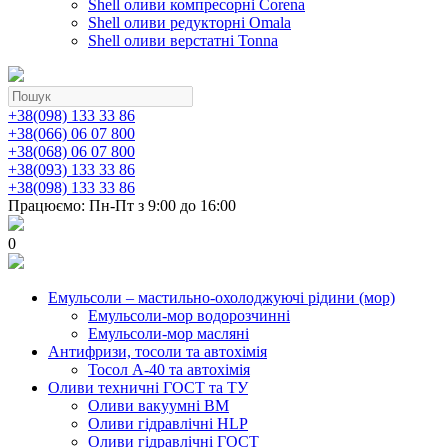
Shell оливи компресорні Corena
Shell оливи редукторні Omala
Shell оливи верстатні Tonna
+38(098) 133 33 86
+38(066) 06 07 800
+38(068) 06 07 800
+38(093) 133 33 86
+38(098) 133 33 86
Працюємо: Пн-Пт з 9:00 до 16:00
0
Емульсоли – мастильно-охолоджуючі рідини (мор)
Емульсоли-мор водорозчинні
Емульсоли-мор масляні
Антифризи, тосоли та автохімія
Тосол А-40 та автохімія
Оливи техничні ГОСТ та ТУ
Оливи вакуумні ВМ
Оливи гідравлічні HLP
Оливи гідравлічні ГОСТ