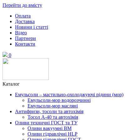
Перейти до вмісту
Оплата
Доставка
Новини і статті
Відео
Партнери
Контакти
0
Каталог
Емульсоли – мастильно-охолоджуючі рідини (мор)
Емульсоли-мор водорозчинні
Емульсоли-мор масляні
Антифризи, тосоли та автохімія
Тосол А-40 та автохімія
Оливи техничні ГОСТ та ТУ
Оливи вакуумні ВМ
Оливи гідравлічні HLP
Оливи гідравлічні ГОСТ