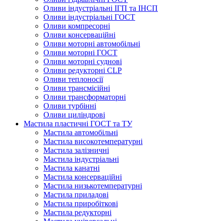
Оливи індустріальні ІГП та ІНСП
Оливи індустріальні ГОСТ
Оливи компресорні
Оливи консерваційні
Оливи моторні автомобільні
Оливи моторні ГОСТ
Оливи моторні суднові
Оливи редукторні CLP
Оливи теплоносії
Оливи трансмісійні
Оливи трансформаторні
Оливи турбінні
Оливи циліндрові
Мастила пластичні ГОСТ та ТУ
Мастила автомобільні
Мастила високотемпературні
Мастила залізничні
Мастила індустріальні
Мастила канатні
Мастила консерваційні
Мастила низькотемпературні
Мастила приладові
Мастила приробіткові
Мастила редукторні