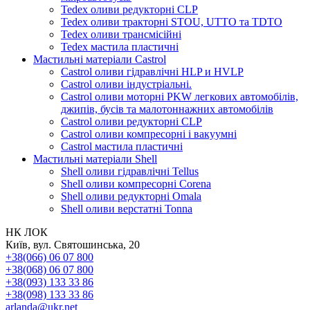
Tedex оливи редукторні CLP
Tedex оливи тракторні STOU, UTTO та TDTO
Tedex оливи трансмісійні
Tedex мастила пластичні
Мастильні матеріали Castrol
Castrol оливи гідравлічні HLP и HVLP
Castrol оливи індустріальні.
Castrol оливи моторні PKW легкових автомобілів,
джипів, бусів та малотоннажних автомобілів
Castrol оливи редукторні CLP
Castrol оливи компресорні і вакуумні
Castrol мастила пластичні
Мастильні матеріали Shell
Shell оливи гідравлічні Tellus
Shell оливи компресорні Corena
Shell оливи редукторні Omala
Shell оливи верстатні Tonna
НК ЛОК
Київ, вул. Святошинська, 20
+38(066) 06 07 800
+38(068) 06 07 800
+38(093) 133 33 86
+38(098) 133 33 86
arlanda@ukr.net