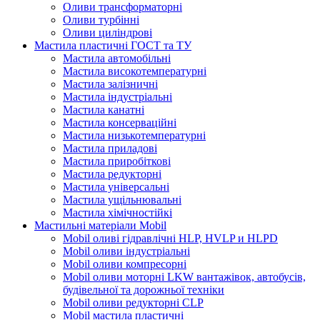
Оливи трансформаторні
Оливи турбінні
Оливи циліндрові
Мастила пластичні ГОСТ та ТУ
Мастила автомобільні
Мастила високотемпературні
Мастила залізничні
Мастила індустріальні
Мастила канатні
Мастила консерваційні
Мастила низькотемпературні
Мастила приладові
Мастила приробіткові
Мастила редукторні
Мастила універсальні
Мастила ущільнювальні
Мастила хімічностійкі
Мастильні матеріали Mobil
Mobil оливі гідравлічні HLP, HVLP и HLPD
Mobil оливи індустріальні
Mobil оливи компресорні
Mobil оливи моторні LKW вантажівок, автобусів,
будівельної та дорожньої техніки
Mobil оливи редукторні CLP
Mobil мастила пластичні