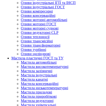
Оливи індустріальні ІГП та ІНСП
Оливи індустріальні ГОСТ
Оливи компресорні
Оливи консерваційні
Оливи моторні автомобільні
Оливи моторні ГОСТ
Оливи моторні суднові
Оливи редукторні CLP
Оливи теплоносії
Оливи трансмісійні
Оливи трансформаторні
Оливи турбінні
Оливи циліндрові
Мастила пластичні ГОСТ та ТУ
Мастила автомобільні
Мастила високотемпературні
Мастила залізничні
Мастила індустріальні
Мастила канатні
Мастила консерваційні
Мастила низькотемпературні
Мастила приладові
Мастила приробіткові
Мастила редукторні
Мастила універсальні