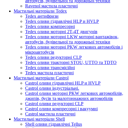
автобусів, будівельної та дорожньої техніки
Ravenol мастила пластичні
Мастильні матеріали Tedex
Tedex антифризи
Tedex оливи гідравлічні HLP и HVLP
Tedex оливи компресорні
Tedex оливи моторні 2Т-4Т двигунів
Tedex оливи моторні LKW моторні вантажівок,
автобусів, будівельної та дорожньої техніки
Tedex оливи моторні PKW легкових автомобілів і
мікроавтобусів
Tedex оливи редукторні CLP
Tedex оливи тракторні STOU, UTTO та TDTO
Tedex оливи трансмісійні
Tedex мастила пластичні
Мастильні матеріали Castrol
Castrol оливи гідравлічні HLP и HVLP
Castrol оливи індустріальні.
Castrol оливи моторні PKW легкових автомобілів,
джипів, бусів та малотоннажних автомобілів
Castrol оливи редукторні CLP
Castrol оливи компресорні і вакуумні
Castrol мастила пластичні
Мастильні матеріали Shell
Shell оливи гідравлічні Tellus